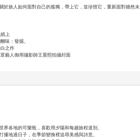
關於旅人如何面對自己的孤獨，帶上它，並珍惜它，重新面對雖然未
然紙上
醍醐味：發掘。
告白之作
請眾藝人御用攝影師王晨熙拍攝封面
世界各地的可樂瓶，喜歡用夕陽和每趟旅程道別。
打擾地過日子，在季節變換裡追尋美感與詩意。