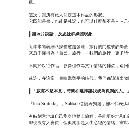
狀。
這次，讓所有旅人決定這本作品的形狀。
它既能是書，也能是札記，也可以什麼都不是－－只
▌
讓照片說話，反思社群媒體現象
近年來隨著網路媒體愈趨發達，旅行的門檻或許降低
來愈不懂得為「自己」旅行－－我們的旅行，更多時
不同於以往作品，影像僅作為文字情緒的輔佐，這回
或許，在這樣一個喧囂難平的時代，我們都該讓事物
▌
「寂寞不是本意，時間卻選擇讓我成為孤獨的人。
「Into Solitude」，Solitude意謂著獨處，卻不代表
有時刻意地讓自己隻身地踏上旅程，是能更好地和自
即便沒有人喜歡，但孤獨卻是人生必經的情緒。當世