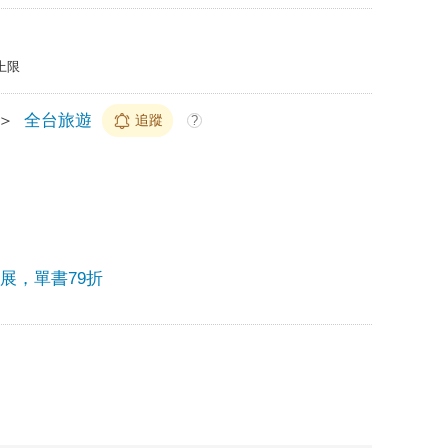
上限
＞
全台旅遊
追蹤
?
書展，單書79折