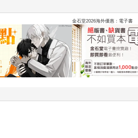
2026金石堂暑假漫博〈你好，我