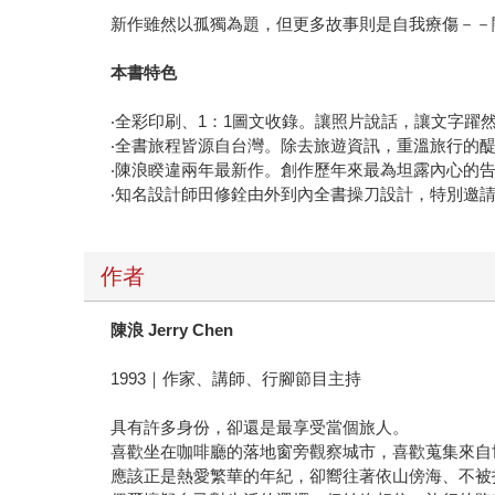
新作雖然以孤獨為題，但更多故事則是自我療傷－－
本書特色
‧全彩印刷、1：1圖文收錄。讓照片說話，讓文字躍
‧全書旅程皆源自台灣。除去旅遊資訊，重溫旅行的
‧陳浪睽違兩年最新作。創作歷年來最為坦露內心的
‧知名設計師田修銓由外到內全書操刀設計，特別邀
作者
陳浪 Jerry Chen
1993｜作家、講師、行腳節目主持
具有許多身份，卻還是最享受當個旅人。
喜歡坐在咖啡廳的落地窗旁觀察城市，喜歡蒐集來自
應該正是熱愛繁華的年紀，卻嚮往著依山傍海、不被