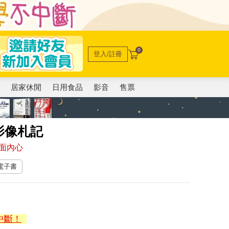
0
登入/註冊
電
居家休閒
日用食品
影音
售票
影像札記
面內心
 電子書
中斷！