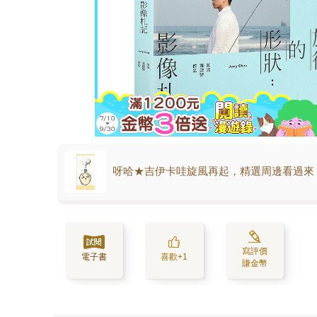
呀哈★吉伊卡哇旋風再起，精選周邊看過來
寫評價
電子書
喜歡+1
賺金幣