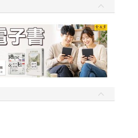
吃一點〉第二波
金石堂2026海