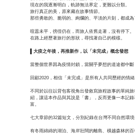
現在的我逐漸明白，軌跡無法界定，更難以分類。
旅行真正的美，原來藏在故事情節。
那些勇敢的、脆弱的、絢爛的、平淡的片刻，都成為
喧囂未平，徬徨仍在，而旅人依舊走著，沒有停下。
在路上經歷著旅行的形狀，尋找著自己的模樣。
▌
大疫之年後，再推新作，以「未完成」概念發想
當整個世界因為疫情封鎖，當關乎夢想的道途都中斷
回顧2020，相信「未完成」是所有人共同歷經的
不同於以往以背包客視角出發敘寫旅程故事的單純旅
紹，讓這本作品與其說是「書」，反而更像一本記錄
富。
七大章節的32篇短文，分別紀錄在台灣不同自然環
有冬雨綿綿的湖泊、海岸壯闊的離島、橫越森林的百