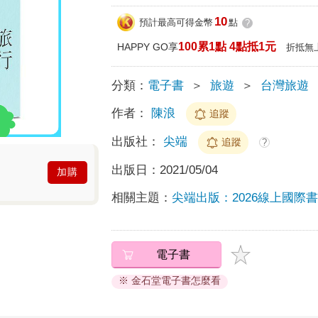
10
預計最高可得金幣
點
?
100累1點 4點抵1元
HAPPY GO享
折抵無
分類：
電子書
＞
旅遊
＞
台灣旅遊
作者：
陳浪
追蹤
出版社：
尖端
追蹤
?
出版日：
2021/05/04
加購
相關主題：
尖端出版：2026線上國際
電子書
※ 金石堂電子書怎麼看