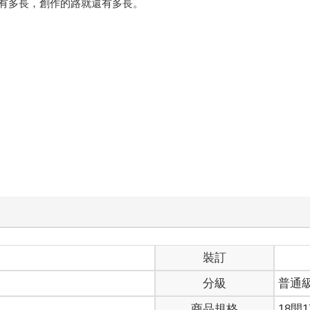
有多長，創作的路就還有多長。
）
裝訂
分級
普通
商品規格
18開1