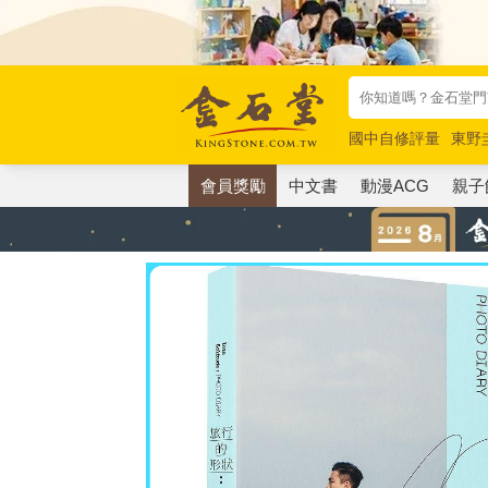
國中自修評量
東野
唯紅花綻放
奧德賽
會員獎勵
中文書
動漫ACG
親子