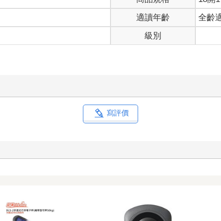
適讀年齡
全齡
級別
寫評價