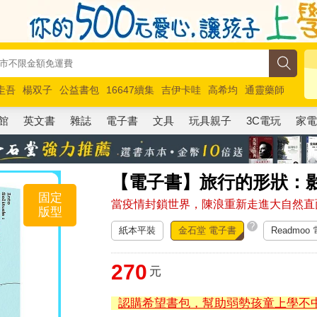
圭吾
楊双子
公益書包
16647續集
吉伊卡哇
高希均
通靈藥師
路邊攤新作
馬斯克
玩具總動員5
超慢跑
館
英文書
雜誌
電子書
文具
玩具親子
3C電玩
家
【電子書】旅行的形狀：
固定
當疫情封鎖世界，陳浪重新走進大自然直
版型
?
紙本平裝
金石堂 電子書
Readmoo
270
元
認購希望書包，幫助弱勢孩童上學不