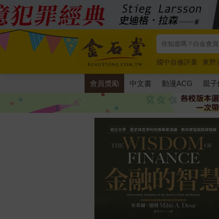
國中自修評量
東野
唯紅花綻放
奧德賽
會員獎勵
中文書
動漫ACG
親子