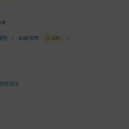
上限
趨勢
＞
金融/貨幣
追蹤
?
學的投資法