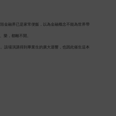
詆毀金融界已是家常便飯，以為金融概念不能為世界帶
、樂，都離不開。
響。該場演講得到畢業生的廣大迴響，也因此催生這本