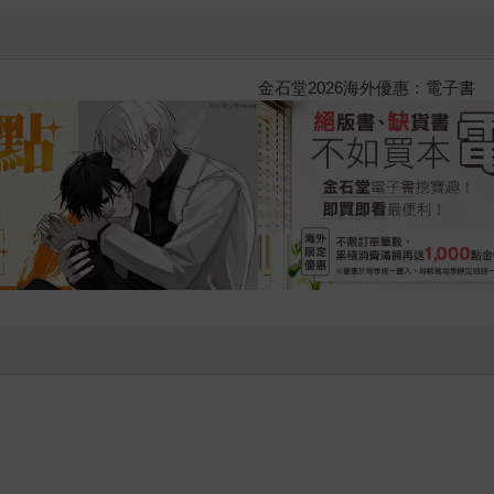
2026金石堂暑假漫博〈你好，我