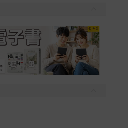
吃一點〉第二波
金石堂2026海