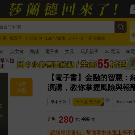
圭吾
楊双子
公益書包
16647續集
吉伊卡哇
通靈藥師
路邊攤新作
馬斯克
玩具總動員5
超慢跑
館
英文書
雜誌
電子書
文具
玩具親子
3C電玩
家
【電子書】金融的智慧：
固定
演講，教你掌握風險與報
版型
?
紙本平裝
金石堂 電子書
Readmoo
280
7
折
元
400
元
認購希望書包，幫助弱勢孩童上學不