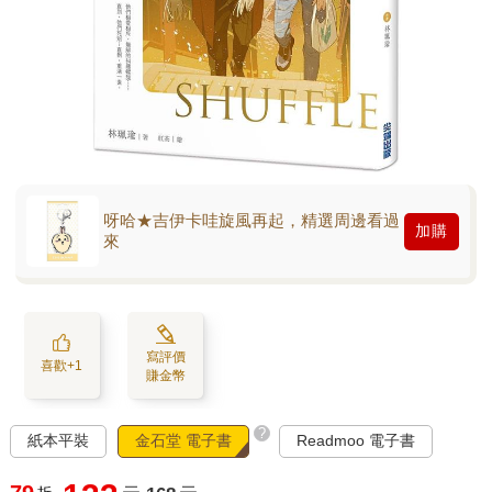
呀哈★吉伊卡哇旋風再起，精選周邊看過
加購
來
寫評價
喜歡+1
賺金幣
?
紙本平裝
金石堂 電子書
Readmoo 電子書