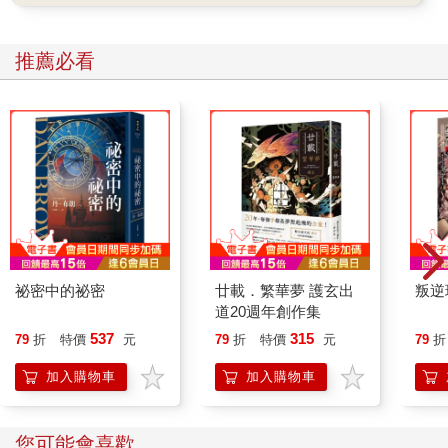
推薦必看
祕密中的祕密
廿載．繁華夢 護玄出
叛逆
道20週年創作集
537
315
79
折
特價
元
79
折
特價
元
79
折
加入購物車
加入購物車
您可能會喜歡