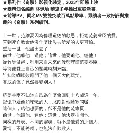
★系列作《奇蹟》影視化確定，2023年即將上映
★臺灣知名編劇 林珮瑜 暌違多年推出重磅新書。
★前導PV、同名MV雙雙突破百萬點擊率，眾讀者一致好評與推
薦的《奇蹟》系列續刊。
上一世，范維夏因為倫理道德的顧忌，拒絕范姜睿臣的愛。
直到死亡教會他沒什麼比失去所愛的人更可怕。
重活一世，他豁出去了！
前世，他躲他、避他；這世，他要追他、纏他！
從竹馬做起，利用來自未來的優勢守護范姜睿臣，
等待他愛上自己的關鍵時刻來臨。
誰知道蝴蝶效應開了他一個天大的玩笑。
養成的侄子竟然要娶別人！
范姜睿臣不知道自己為什麼會回到十八歲這一年。
記憶中避他如蛇蠍的人，此刻對他嘘寒問暖。
這個人，給他想要的，卻不是他的范維夏。
前世，他纏他、逼他；這世，他決定推開他。
同樣的外表、不同的靈魂，就不是他愛的那個人。
愛情，不能將就，也無法自欺欺人。