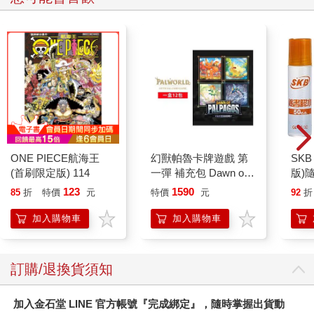
ONE PIECE航海王
幻獸帕魯卡牌遊戲 第
SKB
(首刷限定版) 114
一彈 補充包 Dawn of
版)
Palpagos（日文版一
123
1590
85
折
特價
元
特價
元
92
折
盒）
加入購物車
加入購物車
訂購/退換貨須知
加入金石堂 LINE 官方帳號『完成綁定』，隨時掌握出貨動