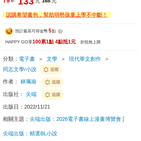
133
79
折
元
168
元
認購希望書包，幫助弱勢孩童上學不中斷！
5
預計最高可得金幣
點
?
100累1點 4點抵1元
HAPPY GO享
折抵無上限
分類：
電子書
＞
文學
＞
現代華文創作
＞
同志文學/小說
追蹤
作者：
林珮瑜
追蹤
出版社：
尖端
追蹤
出版日：
2022/11/21
相關主題：
尖端出版：2026電子書線上漫畫博覽會
尖端出版：精選BL小說