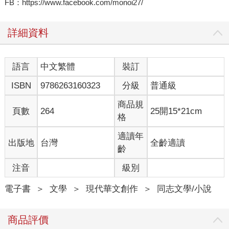
FB：https://www.facebook.com/monoi27/
詳細資料
語言
中文繁體
裝訂
ISBN
9786263160323
分級
普通級
商品規
頁數
264
25開15*21cm
格
適讀年
出版地
台灣
全齡適讀
齡
注音
級別
電子書
＞
文學
＞
現代華文創作
＞
同志文學/小說
商品評價