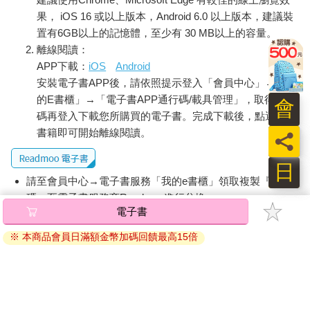
果， iOS 16 或以上版本，Android 6.0 以上版本，建議裝
置有6GB以上的記憶體，至少有 30 MB以上的容量。
離線閱讀：
APP下載：
iOS
Android
安裝電子書APP後，請依照提示登入「會員中心」→「我
的E書櫃」→「電子書APP通行碼/載具管理」，取得通行
會
碼再登入下載您所購買的電子書。完成下載後，點選任一
書籍即可開始離線閱讀。
員
日
請至會員中心→電子書服務「我的e書櫃」領取複製『兌換
碼』至電子書服務商Readmoo進行兌換。
電子書
退換貨須知：
※ 本商品會員日滿額金幣加碼回饋最高15倍
因版權保護，您在金石堂所購買的電子書僅能以金石堂專屬
的閱讀軟體開啟閱讀，無法以其他閱讀器或直接下載檔案。
依據「消費者保護法」第19條及行政院消費者保護處公告之
「通訊交易解除權合理例外情事適用準則」，非以有形媒介
提供之數位內容或一經提供即為完成之線上服務，經消費者