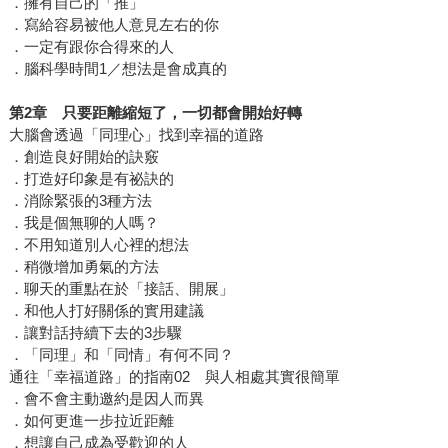
．擁有自己的「推」
．寫給容易被他人意見左右的你
．一定有跟你合得來的人
．腦科學時間1／想法是會成真的
第2章 只要距離縮短了，一切都會開始好轉
大腦會透過「同理心」找到幸福的道路
．創造良好開始的訣竅
．打造好印象是有祕訣的
．消除緊張的3種方法
．我是個無聊的人嗎？
．不用知道別人心裡的想法
．稍微增加勇氣的方法
．聊天的重點在於「接話、開展」
．和他人打好關係的實用建議
．讓對話持續下去的3步驟
．「同理」和「同情」有何不同？
通往「幸福道路」的指南02 與人相處其實很簡單
．會不會主動邀約是因人而異
．如何更進一步拉近距離
．想讓自己成為受歡迎的人