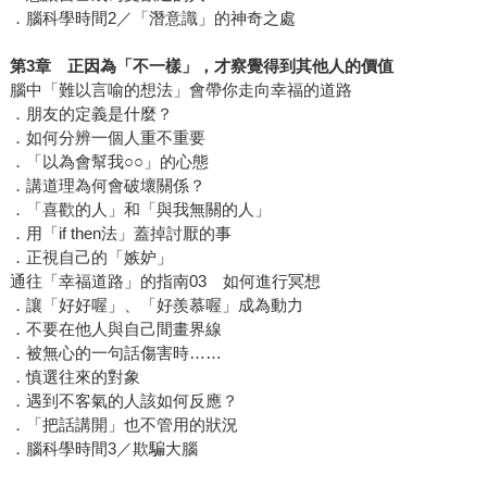
．腦科學時間2／「潛意識」的神奇之處
第3章 正因為「不一樣」，才察覺得到其他人的價值
腦中「難以言喻的想法」會帶你走向幸福的道路
．朋友的定義是什麼？
．如何分辨一個人重不重要
．「以為會幫我○○」的心態
．講道理為何會破壞關係？
．「喜歡的人」和「與我無關的人」
．用「if then法」蓋掉討厭的事
．正視自己的「嫉妒」
通往「幸福道路」的指南03 如何進行冥想
．讓「好好喔」、「好羨慕喔」成為動力
．不要在他人與自己間畫界線
．被無心的一句話傷害時……
．慎選往來的對象
．遇到不客氣的人該如何反應？
．「把話講開」也不管用的狀況
．腦科學時間3／欺騙大腦