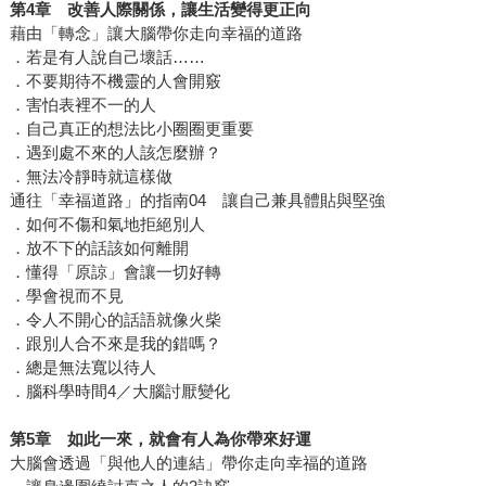
第4章 改善人際關係，讓生活變得更正向
藉由「轉念」讓大腦帶你走向幸福的道路
．若是有人說自己壞話……
．不要期待不機靈的人會開竅
．害怕表裡不一的人
．自己真正的想法比小圈圈更重要
．遇到處不來的人該怎麼辦？
．無法冷靜時就這樣做
通往「幸福道路」的指南04 讓自己兼具體貼與堅強
．如何不傷和氣地拒絕別人
．放不下的話該如何離開
．懂得「原諒」會讓一切好轉
．學會視而不見
．令人不開心的話語就像火柴
．跟別人合不來是我的錯嗎？
．總是無法寬以待人
．腦科學時間4／大腦討厭變化
第5章 如此一來，就會有人為你帶來好運
大腦會透過「與他人的連結」帶你走向幸福的道路