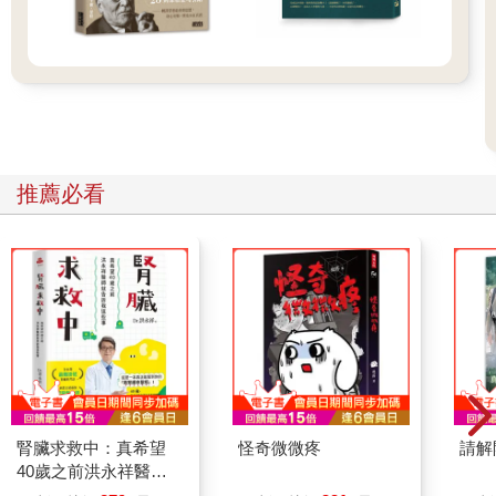
推薦必看
腎臟求救中：真希望
怪奇微微疼
請解
40歲之前洪永祥醫師
就告訴我這些事