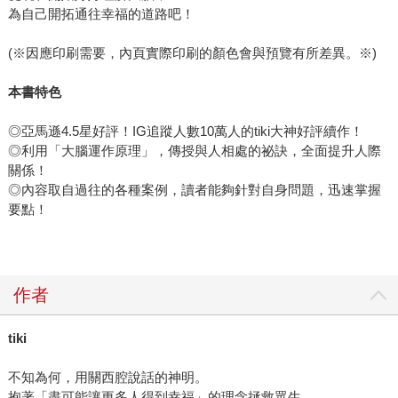
為自己開拓通往幸福的道路吧！
(※因應印刷需要，內頁實際印刷的顏色會與預覽有所差異。※)
本書特色
◎亞馬遜4.5星好評！IG追蹤人數10萬人的tiki大神好評續作！
◎利用「大腦運作原理」，傳授與人相處的祕訣，全面提升人際
關係！
◎內容取自過往的各種案例，讀者能夠針對自身問題，迅速掌握
要點！
作者
tiki
不知為何，用關西腔說話的神明。
抱著「盡可能讓更多人得到幸福」的理念拯救眾生。