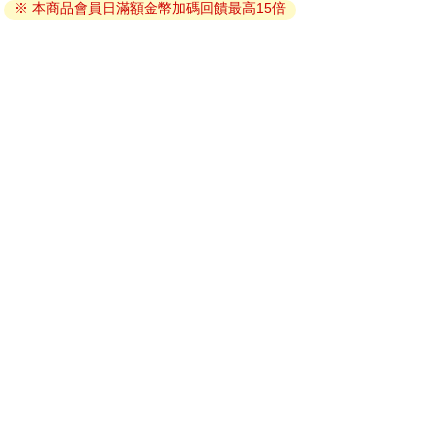
※ 本商品會員日滿額金幣加碼回饋最高15倍
因版權保護，您在金石堂所購買的電子書僅能以金石堂專屬
的閱讀軟體開啟閱讀，無法以其他閱讀器或直接下載檔案。
依據「消費者保護法」第19條及行政院消費者保護處公告之
「通訊交易解除權合理例外情事適用準則」，非以有形媒介
提供之數位內容或一經提供即為完成之線上服務，經消費者
事先同意始提供。（如：電子書、電子雜誌、下載版軟體、
虛擬商品…等），
不受「網購服務需提供七日鑑賞期」的限
制
。為維護您的權益，建議您先使用「試閱」功能後再付款
購買。