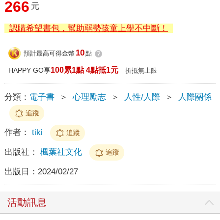
266
元
認購希望書包，幫助弱勢孩童上學不中斷！
10
預計最高可得金幣
點
?
100累1點 4點抵1元
HAPPY GO享
折抵無上限
分類：
電子書
＞
心理勵志
＞
人性/人際
＞
人際關係
追蹤
作者：
tiki
追蹤
出版社：
楓葉社文化
追蹤
出版日：
2024/02/27
活動訊息