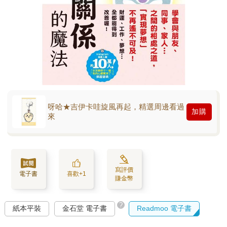
呀哈★吉伊卡哇旋風再起，精選周邊看過
加購
來
寫評價
電子書
喜歡+1
賺金幣
?
紙本平裝
金石堂 電子書
Readmoo 電子書