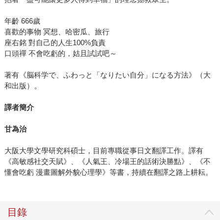
年齡 666歲
喜歡的事物 冥想、哈密瓜、旅行
座右銘 對自己的人生100%負責
口頭禪 不會吃虧的，姑且試試吧～
著有《脳科学で、ふわっと「なりたい自分」になる方法》（大
和出版）。
譯者簡介
甘為治
大阪大學文學研究科碩士，目前專職從事日文翻譯工作。譯有
《高敏感社交天賦》、《人氣王、冷場王的話術決勝點》、《不
懂會吃虧 漫畫圖解外貌心理學》等書，持續在翻譯之路上耕耘。
目錄