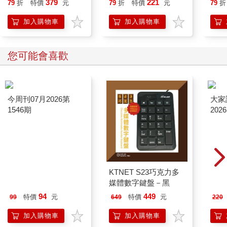
379
221
79
折
特價
元
79
折
特價
元
79
折
加入購物車
加入購物車
您可能會喜歡
今周刊07月2026第
KTNET S23巧克力多
大家
1546期
媒體數字鍵盤－黑
202
94
449
特價
元
特價
元
99
649
220
加入購物車
加入購物車