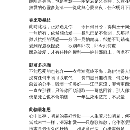
距離是美感，也是智慧——兩情若是久長時，又豈在
無愛的心靈多荒涼——從此無心愛良夜，任它明月下
春來發幾枝
此時此地，正好遇見你——今日何日兮，得與王子同
一無所有，依然相信愛——相思已是不曾閒，又那得
難以抗拒的誘惑——分明一見怕銷魂，卻愁不到銷魂
愛到深處欲惶恐——欲別牽郎衣，郎今到何處
因為被愛，才有任性的權利——婉伸郎膝上，何處不
願君多採擷
不能忍受的也包容——衣帶漸寬終不悔，為伊消得人
沒有任何事物可以取代——長門盡日無梳洗，何必珍
惡質的分手，毀壞一切美好——江已東流，哪肯更西
一直在那裡，只等你回頭認取——驀然回首，那人卻
便是死亡也不會消逝——十年生死兩茫茫，不思量，
此物最相思
心中長存，初見的美好悸動——人生若只如初見，何
當成末世一樣，深深相愛——只愁歌舞散，化作彩雲
情書是最恆久的抒情——相思意已深，白紙書難足