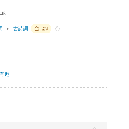
上限
詞
＞
古詩詞
追蹤
?
有趣