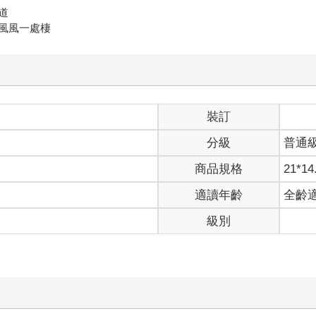
道
風風一處棲
裝訂
分級
普通
商品規格
21*14
適讀年齡
全齡
級別