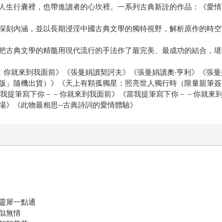
人生行囊裡，也帶進讀者的心坎裡。一系列古典新詮的作品：《愛情
深刻內涵，並以長期浸淫中國古典文學的獨特視野，解析原作的時空
把古典文學的精髓用現代流行的手法作了最完美、最成功的結合，堪
你：你就來到我面前》《張曼娟讀契訶夫》《張曼娟讀奧‧亨利》《張
版」隨機出貨）》《天上有顆孤獨星：照亮世人獨行時（限量親筆簽
《當我提筆寫下你－－你就來到我面前》《當我提筆寫下你－－你就來
場》《此物最相思--古典詩詞的愛情體驗》
靈犀一點通
似無情