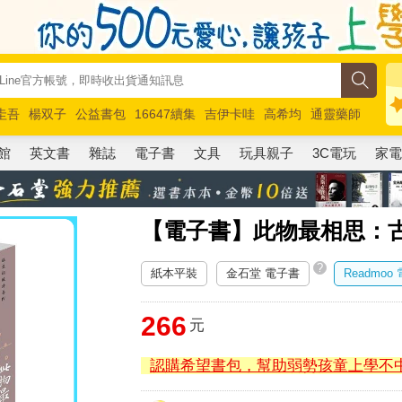
圭吾
楊双子
公益書包
16647續集
吉伊卡哇
高希均
通靈藥師
路邊攤新作
馬斯克
玩具總動員5
超慢跑
館
英文書
雜誌
電子書
文具
玩具親子
3C電玩
家
【電子書】此物最相思：
?
紙本平裝
金石堂 電子書
Readmoo
266
元
認購希望書包，幫助弱勢孩童上學不