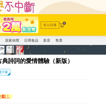
0
登入/註冊
電
居家休閒
日用食品
影音
售票
古典詩詞的愛情體驗（新版）
 電子書
中斷！