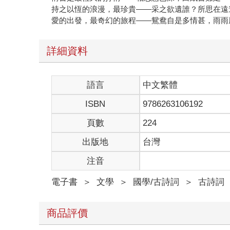
持之以恆的浪漫，最珍貴——采之欲遺誰？所思在遠
愛的出發，最奇幻的旅程——鴛鴦自是多情甚，雨雨
詳細資料
語言
中文繁體
ISBN
9786263106192
頁數
224
出版地
台灣
注音
電子書
＞
文學
＞
國學/古詩詞
＞
古詩詞
商品評價