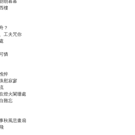
朝朝暮暮
西樓
舟？
、工夫咒你
處
可憐
憔悴
珠慰寂寥
流
在燈火闌珊處
自難忘
事秋風悲畫扇
飛