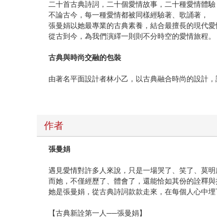
二十首古典詩詞，二十個愛情故事，二十種愛情體驗
不論古今，每一種愛情都被同樣經驗著、歌誦著，
張曼娟以她最專業的古典素養，結合最擅長的現代愛
從古到今，為我們演繹一則則不分時空的愛情旅程。
古典與時尚交融的包裝
由著名平面設計者林小乙，以古典融合時尚的設計，
作者
張曼娟
遇見愛情對許多人來說，只是一場哭了、笑了、莫明
而她，不僅經歷了、體會了，還能恰如其份的詮釋與
她是張曼娟，從古典詩詞款款走來，在每個人心中埋
【古典新詮第一人──張曼娟】