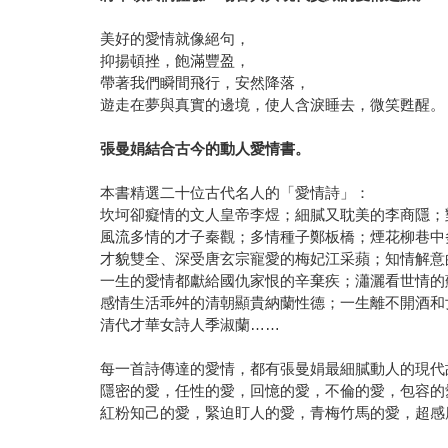
美好的愛情就像絕句，
抑揚頓挫，飽滿豐盈，
帶著我們瞬間飛行，安然降落，
遊走在夢與真實的邊境，使人含淚睡去，微笑甦醒。
張曼娟結合古今的動人愛情書。
本書精選二十位古代名人的「愛情詩」：
坎坷卻癡情的文人皇帝李煜；細膩又耽美的李商隱；
風流多情的才子秦觀；多情種子鄭板橋；煙花柳巷中
才貌雙全、深受唐玄宗寵愛的梅妃江采蘋；知情解意
一生的愛情都獻給國仇家恨的辛棄疾；瀟灑看世情的
感情生活乖舛的清朝顯貴納蘭性德；一生離不開酒和
清代才華女詩人季淑蘭……
每一首詩傳達的愛情，都有張曼娟最細膩動人的現代
隱密的愛，任性的愛，回憶的愛，不倫的愛，包容的
紅粉知己的愛，緊迫盯人的愛，青梅竹馬的愛，超感