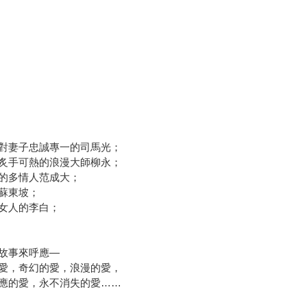
對妻子忠誠專一的司馬光；
炙手可熱的浪漫大師柳永；
的多情人范成大；
蘇東坡；
女人的李白；
故事來呼應—
愛，奇幻的愛，浪漫的愛，
應的愛，永不消失的愛……