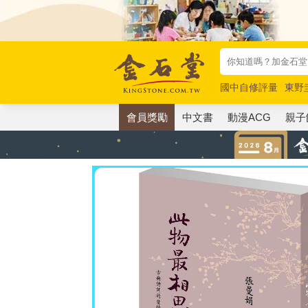
國中自修評量
東野
唯紅花綻放
奧德賽
會員獎勵
中文書
動漫ACG
親子