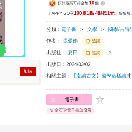
10
預計最高可得金幣
點
?
100累1點 4點抵1元
HAPPY GO享
折抵無
分類：
電子書
＞
文學
＞
國學/古詩
作者：
張曼娟
追蹤
出版社：
麥田
追蹤
?
出版日：
2024/03/02
加購
相關主題：
【潮讀古文】國學這樣讀才
電子書
※ 金石堂電子書怎麼看