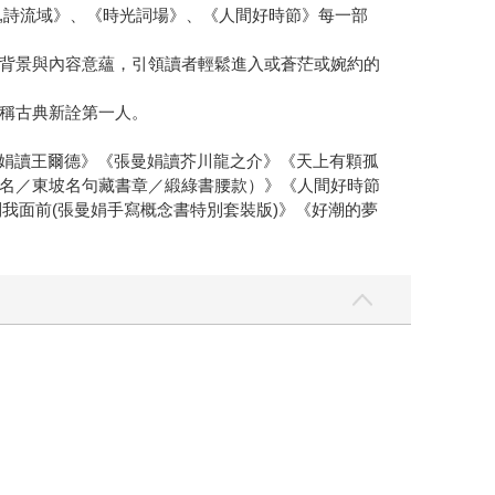
,詩流域》、《時光詞場》、《人間好時節》每一部
背景與內容意蘊，引領讀者輕鬆進入或蒼茫或婉約的
稱古典新詮第一人。
曼娟讀王爾德》《張曼娟讀芥川龍之介》《天上有顆孤
名／東坡名句藏書章／緞綠書腰款）》《人間好時節
到我面前(張曼娟手寫概念書特別套裝版)》《好潮的夢