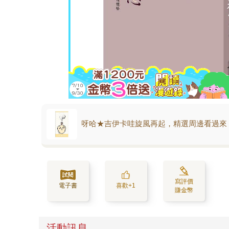
呀哈★吉伊卡哇旋風再起，精選周邊看過來
寫評價
電子書
喜歡+1
賺金幣
活動訊息