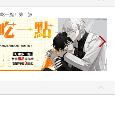
吃一點〉第二波
金石堂2026海