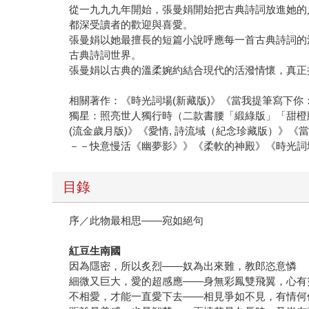
從一九九九年開始，張曼娟開始把古典詩詞放進她的
都深受讀者的歡迎與喜愛。
張曼娟以她最擅長的短篇小說呼應每一首古典詩詞的
古典詩詞世界。
張曼娟以古典的溫柔婉約結合現代的活潑情懷，真正
相關著作：《時光詞場(新藏版)》《當我提筆寫下
獨星：照亮世人獨行時（二款書腰「緞綠版」「甜橙
(流金歲月版)》《愛情, 詩流域（紀念珍藏版）》
－－快意慢活《幽夢影》》《柔軟的神殿》《時光詞
目錄
序／此物最相思——宛如絕句
紅豆生南國
因為隱密，所以炙烈——奴為出來難，教郎恣意憐
細微又巨大，愛的超感應——身無彩鳳雙飛翼，心有
不相愛，才能一直愛下去——相見爭如不見，有情何