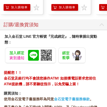
是兩個盡力都想做到最好、非常相愛的普通人，我會把你當作我
加入購物車
加入購物車
唯一的快樂源泉，你最好也是這樣。到最後，如果我們沒有離
婚、如果你運氣好的話，我才可能會成長一點，並且瞭解到親密
關係的真正目的，從而和你白頭偕老。」
倘若在結婚前，我們每個人都能夠預見到會出現這種情況，那麼
訂購/退換貨須知
有多少人還有勇氣踏入婚姻的殿堂呢？
我個人認為，婚姻當中固然有精采時刻，也定然會有低潮時期，
加入金石堂 LINE 官方帳號『完成綁定』，隨時掌握出貨動
我們不能因為不想去面對那些糟糕的、黑暗的面向，就選擇逃避
態：
婚姻，不然就是因噎廢食了。
最近，我和克里斯多福老師又通過一次電話，繼續上次的話題。
他坦誠地講，當初他在二十歲出頭的時候，悲觀地認為自己這一
生再也不會有什麼好的親密關係了。然而，到了三十多歲時，他
偶然邂逅了他的妻子素梅老師，他很開心自己找到了真命天女，
提醒您！！
頓覺那十幾年的等待是值得的。
金石堂及銀行均不會請您操作ATM! 如接獲電話要求您前往
結婚之後，他們曾經有過一段低潮期，那時候素梅老師也跟我提
ATM提款機，請不要聽從指示，以免受騙上當！
起，她想要放一個婚姻長假，讓自己出去走走。然而，就在疫情
這段期間過後，他們的情感又磨合到了一個新的境界，雖不能說
購買須知：
是如膠似漆，至少是相濡以沫，他們成為了彼此最佳的良伴。
使用金石堂電子書服務即為同意
金石堂電子書服務條款
。