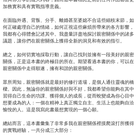
加務實和具有實戰指導意義。
在面臨外遇、背叛、分手、離婚甚至婆媳不合這些細枝末節，如
何正確處理自己的情緒，如何正視這些麻煩所帶來的各方影響，
我都有心得體會記述其中。我盡量詳盡地探討親密關係中的諸多
議題，讓你們在親密關係上獲得全新的洞見和有效的指引。
總之，如何切實地採取行動，讓自己找到並擁有一段美好的親密
關係，正是這本書的終極目的所在。期望看過本書的你，可以在
親密關係中走得順遂，擁有和諧的親密關係。
眾所周知，親密關係就是最好的修行道場，是個人通往靈魂的橋
樑。因此，無論你的親密關係好與不好，我都希望你能夠在其中
習得自己生命的功課、獲得個人的成長，從而蛻變成為你心目中
想要成為的人：一個在精神上真正獨立自主、生活上也能夠自洽
愉悅的人。這是我寫此書最想實現的一個心願。
總結而言，這本書彙集了非常多我在親密關係裡摸爬滾打所獲得
的實戰經驗，一共分成三大部分：