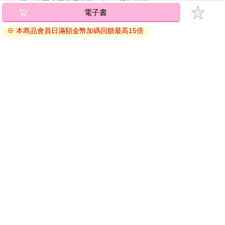
碼』至電子書服務商Readmoo進行兌換。
分項。因為父母相處的模式，是他潛意識裡會不自覺跟他將來的
退換貨須知：
親密伴侶相處的模式。
因版權保護，您在金石堂所購買的電子書僅能以金石堂專屬
如果對方已成為你想要結婚的對象，那麼這個部分一定要注意：
的閱讀軟體開啟閱讀，無法以其他閱讀器或直接下載檔案。
他和父母任何一方都沒有特別的仇恨或是依附牽連。
依據「消費者保護法」第19條及行政院消費者保護處公告之
我們都聽聞過媽寶男給女人帶來的痛苦。假如他的母親對他表現
「通訊交易解除權合理例外情事適用準則」，非以有形媒介
出異乎尋常的依戀，那你就要立刻提高警惕。和媽寶男組成的婚
提供之數位內容或一經提供即為完成之線上服務，經消費者
姻，可能會是三個人的婚姻，三個人都會痛苦不堪。婚姻之中，
事先同意始提供。（如：電子書、電子雜誌、下載版軟體、
兄弟姊妹的狀況也很重要，你也要留意一下他和兄弟姊妹的關係
虛擬商品…等），
不受「網購服務需提供七日鑑賞期」的限
如何。
制
。為維護您的權益，建議您先使用「試閱」功能後再付款
購買。
原生家庭中，倘若父母對子女一直抱有超高期待，而子女總是令
父母失望的情況，也要特別注意。
其實讓父母失望，有時候錯不在他，而在於父母對他的期望過
高，高到他永遠做不到。然而，父母從未放棄期待，總覺得他能
做到，於是一直批判他不夠努力、不夠優秀。
倘若一個人一直在父母失望的情緒下長大，他的自信心就會不
足，他的心中可能會積聚很多怨恨、憤怒。長此以往，他定然受
夠了父母的奚落、嘲諷、抱怨和不滿，所有負面的情緒也會儲存
電子書
在他的潛意識裡面，等他進入了親密關係，就會不自覺地釋放出