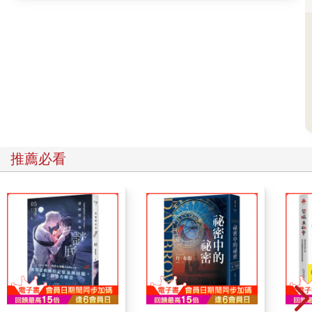
然後，再對男人說：「你願意娶她，當她用最黑暗的部分面向
你，你依然可以看到後面的光芒，不被彼此的心魔誘惑，不向絕
望低頭嗎？」
如果雙方都願意的話，那神父就應該說：「我現在宣布，雙修開
始！」
接下來，雙方將共赴婚姻修行的主戰場，開始一場漫長的修行旅
途，直面自己的人生課題。
婚姻比戀愛更麻煩，要容納更多真實的面向
推薦必看
婚姻永遠不只是由鮮花、音樂、美酒等浪漫的因素構成，也永遠
不會只有童話故事裡王子與公主從此過上了幸福快樂生活的完美
結局。
我們要勇於接受每段婚姻都有它殘酷一面的真相。生活中定然有
很多瑣碎的事情，雙方都會經歷情緒低落或者暴躁的時候，對目
前的生活、乃至對眼前這個人，也難免會有極度厭倦的崩潰瞬
間。
作為婚姻的局內人，因為雙方逐漸熟悉，長久以來耐性逐漸被消
磨，那些我們最不願意被外人所看見的醜陋一面，會在情緒失控
的時候暴露出來，而且是不計後果和代價的。
有人會覺得一段婚姻走到破裂不會一蹴而就。離婚這件事，其實