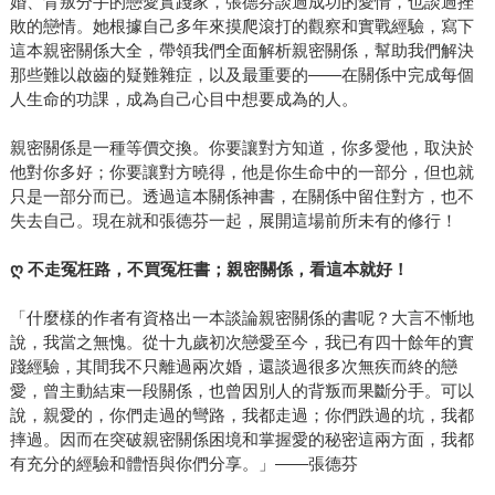
婚、背叛分手的戀愛實踐家，張德芬談過成功的愛情，也談過挫
敗的戀情。她根據自己多年來摸爬滾打的觀察和實戰經驗，寫下
這本親密關係大全，帶領我們全面解析親密關係，幫助我們解決
那些難以啟齒的疑難雜症，以及最重要的——在關係中完成每個
人生命的功課，成為自己心目中想要成為的人。
親密關係是一種等價交換。你要讓對方知道，你多愛他，取決於
他對你多好；你要讓對方曉得，他是你生命中的一部分，但也就
只是一部分而已。透過這本關係神書，在關係中留住對方，也不
失去自己。現在就和張德芬一起，展開這場前所未有的修行！
ღ 不走冤枉路，不買冤枉書；親密關係，看這本就好！
「什麼樣的作者有資格出一本談論親密關係的書呢？大言不慚地
說，我當之無愧。從十九歲初次戀愛至今，我已有四十餘年的實
踐經驗，其間我不只離過兩次婚，還談過很多次無疾而終的戀
愛，曾主動結束一段關係，也曾因別人的背叛而果斷分手。可以
說，親愛的，你們走過的彎路，我都走過；你們跌過的坑，我都
摔過。因而在突破親密關係困境和掌握愛的秘密這兩方面，我都
有充分的經驗和體悟與你們分享。」——張德芬