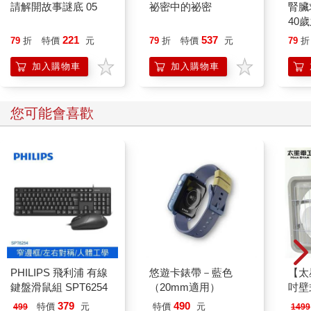
請解開故事謎底 05
祕密中的祕密
腎臟
會礙於人性層面的因素，而變得麻煩不斷、困難重重。倘若雙方
40
還有孩子牽絆、父母贍養、財產分配等因素的牽制，那麼雙方分
就告
221
537
79
折
特價
元
79
折
特價
元
79
折
開的機率是非常低的。最主要的問題是，一旦進入穩定的、有法
律約束的婚姻中，一方很有可能會把禮貌、教養、正直、公平這
加入購物車
加入購物車
些道德外衣早早褪去，開始肆無忌憚地展露自己的「真性情」，
即使將最惡劣、最真實、最不客氣的一面以猙獰的方式呈現給對
方，對方也不會遲疑不決。
您可能會喜歡
我很喜歡一位老師克里斯多福．孟，他的作品《親密關係：通往
靈魂的橋樑》與我的觀點有很多不謀而合之處，我深有共鳴並樂
此不疲地翻譯了這部作品。
他在書中提到，當年宣讀結婚誓言的時候，他其實根本不瞭解結
婚之後會進入怎樣的狀態，所以他在婚後的那段時間可以用「水
深火熱」來形容。
他後來深有體會地笑談，當初的誓言應該是這樣的才對：「我發
誓在結婚以後，會給你帶來難以想像的痛苦，導致你對我說出連
黑社會老大聽了都會嚇到的話，並且讓你後悔遇見我、嫁給我。
PHILIPS 飛利浦 有線
悠遊卡錶帶－藍色
【太
而當你對我做出同樣的事情時，我會用一個三歲小孩的承受度來
鍵盤滑鼠組 SPT6254
（20mm適用）
吋壁
回應，並且用急性子、壞脾氣，甚至冷漠來當作我的武器。而且
機)
在這個時候我永遠也不會想起來，當初我們結婚的時候，我們只
379
490
特價
元
特價
元
499
1499