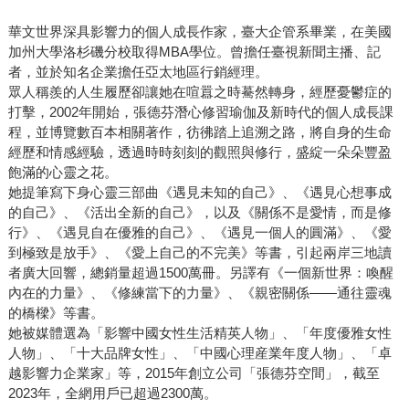
華文世界深具影響力的個人成長作家，臺大企管系畢業，在美國
加州大學洛杉磯分校取得MBA學位。曾擔任臺視新聞主播、記
者，並於知名企業擔任亞太地區行銷經理。
眾人稱羨的人生履歷卻讓她在喧囂之時驀然轉身，經歷憂鬱症的
打擊，2002年開始，張德芬潛心修習瑜伽及新時代的個人成長課
程，並博覽數百本相關著作，彷彿踏上追溯之路，將自身的生命
經歷和情感經驗，透過時時刻刻的觀照與修行，盛綻一朵朵豐盈
飽滿的心靈之花。
她提筆寫下身心靈三部曲《遇見未知的自己》、《遇見心想事成
的自己》、《活出全新的自己》，以及《關係不是愛情，而是修
行》、《遇見自在優雅的自己》、《遇見一個人的圓滿》、《愛
到極致是放手》、《愛上自己的不完美》等書，引起兩岸三地讀
者廣大回響，總銷量超過1500萬冊。另譯有《一個新世界：喚醒
內在的力量》、《修練當下的力量》、《親密關係——通往靈魂
的橋樑》等書。
她被媒體選為「影響中國女性生活精英人物」、「年度優雅女性
人物」、「十大品牌女性」、「中國心理産業年度人物」、「卓
越影響力企業家」等，2015年創立公司「張德芬空間」，截至
2023年，全網用戶已超過2300萬。