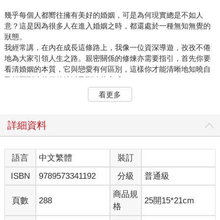
幾乎每個人都嚮往擁有美好的婚姻，可是為何現實總是不如人
意？這是因為很多人在進入婚姻之時，都還處於一種無知無覺的
狀態。
我經常講，在內在成長這條路上，我像一位資深導遊，孜孜不倦
地為大家引領人生之路。親密關係的修煉亦需要指引，首先你要
看清婚姻的本質，它與戀愛有何區別，這樣你才能清晰地知曉自
己想要到達的目的地以及到達的方式。
不僅如此，你還要瞭解這趟修煉的路途中，不可避免會遇到多重
看更多
阻礙，正確避開才不會讓自己吃太多的苦，也才能順利地抵達你
要去的地方，最終收穫穩定和諧的美好婚姻。
詳細資料
＊戀愛和婚姻完全是兩回事
戀愛和婚姻完完全全是兩回事。很多人在進入親密關係前，並沒
語言
中文繁體
裝訂
有看清這兩者的區別，等到問題顯現出來，只會變得手足無措，
ISBN
9789573341192
分級
普通級
陷入無意義的爭吵和內耗之中，讓彼此都深受傷害。
那麼，戀愛和婚姻究竟有何不同呢？
商品規
頁數
288
25開15*21cm
格
婚姻好似合夥制公司，雙方爭取讓利潤最大化