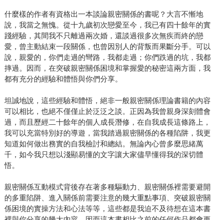
什麼樣的作者有資格出一本談論親密關係的書呢？大言不慚地
說，我當之無愧。從十九歲初次戀愛至今，我已有四十餘年的實
踐經驗，其間我不只離過兩次婚，還談過很多次無疾而終的戀
愛，曾主動結束一段關係，也曾因別人的背叛而果斷分手。可以
說，親愛的，你們走過的彎路，我都走過；你們跌過的坑，我都
摔過。因而，在突破親密關係困境和掌握愛的秘密這兩方面，我
都有充分的經驗和體悟與你們分享。
坦誠地說，這些經驗和體悟，絕非一般親密關係理論書籍的內容
可以相比，也絕不僅僅止於泛泛之談。正因為我曾親身深刻體會
過，而且歷經二十餘年的個人成長潛修，在自我成長這條路上，
我可以充當特別好的導遊，當我踏過親密關係的各種陷阱，我更
知道如何做出務實的自我檢討和總結。無論內心曾多麼思緒萬
千，如今我只想以淺顯易懂的文字讓大家儘早懂得我的深切體
悟。
親密關係互動模式背後存在著多種驅動力、親密關係裡需要避開
的多重陷阱、進入關係前需要注意的幾大重點事項、突破親密關
係困境的實操方法和心法等等，這些都是我迫不及待想在這本書
裡與你分享的幾大內容，因而這本書相比之前的任何作品都會更