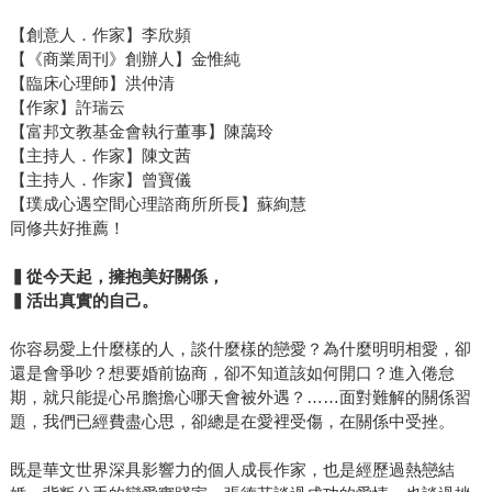
【創意人．作家】李欣頻
【《商業周刊》創辦人】金惟純
【臨床心理師】洪仲清
【作家】許瑞云
【富邦文教基金會執行董事】陳藹玲
【主持人．作家】陳文茜
【主持人．作家】曾寶儀
【璞成心遇空間心理諮商所所長】蘇絢慧
同修共好推薦！
▍從今天起，擁抱美好關係，
▍活出真實的自己。
你容易愛上什麼樣的人，談什麼樣的戀愛？為什麼明明相愛，卻
還是會爭吵？想要婚前協商，卻不知道該如何開口？進入倦怠
期，就只能提心吊膽擔心哪天會被外遇？……面對難解的關係習
題，我們已經費盡心思，卻總是在愛裡受傷，在關係中受挫。
既是華文世界深具影響力的個人成長作家，也是經歷過熱戀結