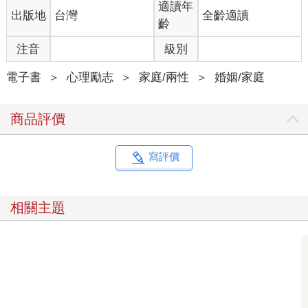
適讀年
出版地
台灣
全齡適讀
談情說愛可能是無憂無慮地結伴玩樂，經營婚姻則像兩個人合夥
齡
開公司。
如果只談戀愛，你可以自在隨性一點，而且只要你在關係裡學會
注音
級別
了進退自如的功課，就儘管轟轟烈烈地去愛。婚姻則牽扯到方方
面面，需要慎重對待，絕不能以草率談戀愛的態度面對。婚姻需
電子書
＞
心理勵志
＞
家庭/兩性
＞
婚姻/家庭
要合夥的雙方都保持理智和清醒的頭腦，而非只坐看風花雪月、
只幻想激情浪漫。
商品評價
在尋找「婚姻合夥人」的過程裡，你可以從氣質相貌、脾氣秉
性、胸懷擔當等多個角度考量，也需雙方互有好感、相處融洽，
寫評價
才能共同開辦好家庭這間公司。
與戀愛不同，合夥開這家名為「婚姻」的公司，要以創造「利
潤」為前提，如此這間公司才能健康地發展，這也是婚姻幸福持
相關主題
久的基礎。
那麼，婚姻公司的「利潤」包含什麼呢？夫妻雙方的快樂幸福、
家庭成員的內心感受、家庭的財務狀況、家庭未來的發展規劃等
都屬「利潤」的範疇。
在進入婚姻之前，我們在心裡一定要構建「婚姻需要認真經營」
的認知。倘若經營不善，婚姻就只會是浪漫主義的陷阱，落得兩
敗俱傷的結局。