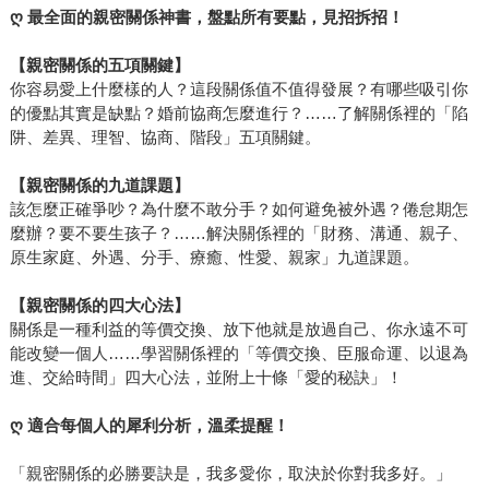
ღ 最全面的親密關係神書，盤點所有要點，見招拆招！
【親密關係的五項關鍵】
你容易愛上什麼樣的人？這段關係值不值得發展？有哪些吸引你
的優點其實是缺點？婚前協商怎麼進行？……了解關係裡的「陷
阱、差異、理智、協商、階段」五項關鍵。
【親密關係的九道課題】
該怎麼正確爭吵？為什麼不敢分手？如何避免被外遇？倦怠期怎
麼辦？要不要生孩子？……解決關係裡的「財務、溝通、親子、
原生家庭、外遇、分手、療癒、性愛、親家」九道課題。
【親密關係的
四
大心法】
關係是一種利益的等價交換、放下他就是放過自己、你永遠不可
能改變一個人……學習關係裡的「等價交換、臣服命運、以退為
進、交給時間」四大心法，並附上十條「愛的秘訣」！
ღ 適合每個人的犀利分析，溫柔提醒！
「親密關係的必勝要訣是，我多愛你，取決於你對我多好。」