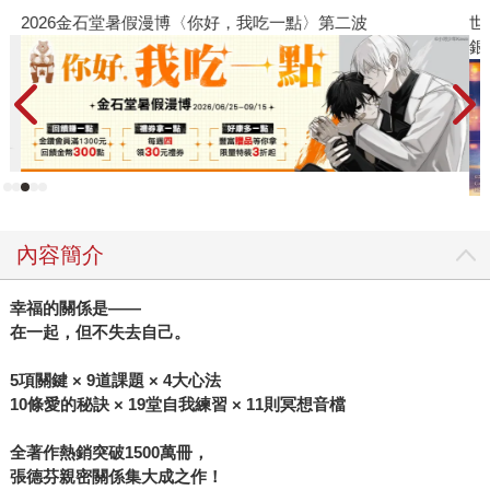
2026金石堂暑假漫博〈你好，我吃一點〉第二波
世
銀
內容簡介
幸福的關係是——
在一起，但不失去自己。
5項關鍵 × 9道課題 × 4大心法
10條愛的秘訣 × 19堂自我練習 × 11則冥想音檔
全著作熱銷突破1500萬冊，
張德芬親密關係集大成之作！