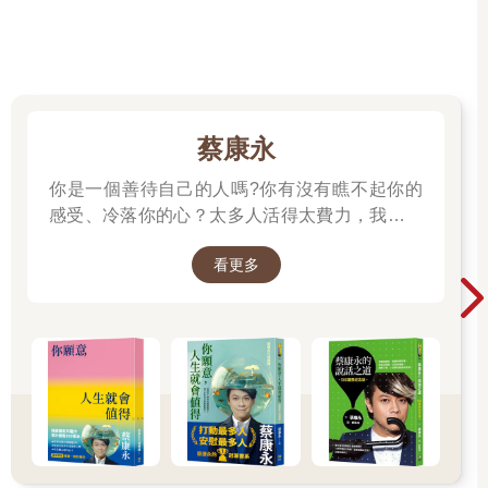
婚姻的本質不是愛情，而是修行
心理學領域的前輩吳和明老師在談婚姻時，做了一個這樣有趣的
解讀：
在結婚儀式中，主持婚禮的牧師或神父會向女方提問，「你願意
蔡康永
讓這個男人成為你的丈夫，與你締結婚約嗎？無論貧窮富貴、疾
病健康，你都會不離不棄嗎？」事實上，神父真正應該問的是：
你是一個善待自己的人嗎?你有沒有瞧不起你的
「你願意嫁給這個男人，深入虎穴，成為他媽、他姊的替身，然
感受、冷落你的心？太多人活得太費力，我想為
後接受他人生二十八年來累積的憤怒嗎？」
大家、包括我自己，找到比較省力、又能活得更
如果女方點頭說願意，那就再向男方提問：「你願意娶她，把你
看更多
舒服、也更滿足的方法。所以我寫了這本書。
家變成主戰場，成為他爸、他哥的替身，接受她人生二十六年來
──蔡康永
累積的幻想、嫉妒和仇恨嗎？」
如果男方也說願意，神父接下來應該說：「那我現在宣布，你們
正式結仇。」
對於這段趣談，有些網友深有感觸，改編的版本也很戳心：
神父應該對女人說：「你願意嫁給他，面對他對你幻想的破滅，
和他一起經歷生命深處的種種喪失，承受他所不能承受的，愛他
所不能愛的自己嗎？」