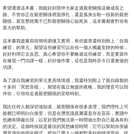
希望通過這本書，我能好好陪伴大家走過親密關係這條成長之
路。不管你正在親密關係裡面掙扎，還是孤身企盼一段新的親密
關係，甚至歷經萬千已對親密關係心如死灰，這本書都會對你有
莫大的幫助。
這本書我盡量寫得簡明易懂又實用，有些篇章還特別附上「自我
練習」的單元。期望這些練習可以在你一個人獨處安靜的時候，
好好利用它去反思。真心希望你不要略過這些練習，而是要當作
在修習一門功課一樣，好好做作業，這也是我時至今日還會做的
功課。
為了讓自我練習的單元更具情境感，我還特別附上了親自錄製的
十多則「冥想音檔」。期望在孤立無援的夜晚，我的聲音可以陪
伴你，引領你走過親密關係的至暗時刻。
我比任何人都深切地知道，親密關係有很多道理，我們理性上可
能都已明明白白接受，但是在潛意識底層還是存在盲區，實踐中
也總有障礙出現，以至於我們無法第一時間做出對自己最為有利
的決定。這個時候就是最佳的冥想練習時間，它可以幫助你突破
潛意識中的固化模式，把自己帶入一個相對美好的情境當中，從