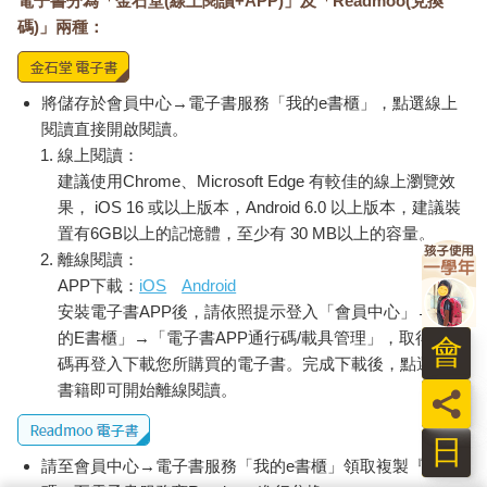
電子書分為「金石堂(線上閱讀+APP)」及「Readmoo(兌換
每個人都需要在婚姻這條路上探索和成長。倘若能在進入婚姻
碼)」兩種：
前，就能完整看見婚姻最真實的面貌，接受婚姻並不僅僅只有風
花雪月的現實，才更有機會能找到適合自己的幸福，創造雙贏的
局面。
將儲存於會員中心→電子書服務「我的e書櫃」，點選線上
＊不管是戀愛還是結婚，都有五個注意事項
閱讀直接開啟閱讀。
線上閱讀：
他的原生家庭
建議使用Chrome、Microsoft Edge 有較佳的線上瀏覽效
果， iOS 16 或以上版本，Android 6.0 以上版本，建議裝
原生家庭中的親密關係模式，很可能會在他的親密關係之中重
置有6GB以上的記憶體，至少有 30 MB以上的容量。
演。
離線閱讀：
你要用心並且理性地去觀察：他和父母相處的模式是什麼樣的？
APP下載：
iOS
Android
他的家庭氛圍融不融洽？家庭成員間的互動關係好不好？談到父
安裝電子書APP後，請依照提示登入「會員中心」→「我
母的時候，他的語氣、態度、感受都是什麼樣的？
的E書櫃」→「電子書APP通行碼/載具管理」，取得通行
這些方面都很重要。如果他表現出淡漠的狀態，那就表示他有一
會
天也會用這種淡漠來對待你。如果他表現出怨恨的狀態，那就表
碼再登入下載您所購買的電子書。完成下載後，點選任一
示有一天他也會用這種怨恨的目光和語氣和你說話。
書籍即可開始離線閱讀。
員
如果他對自己的父母充滿包容，會顧念撫養自己的父母不易，那
就可以判斷這個男人相當不錯，他能夠換位思考，既為對方著
日
想，也能放下童年未被滿足的痛苦。
請至會員中心→電子書服務「我的e書櫃」領取複製『兌換
如果他父母的關係是融洽溫暖的，這會是這個人很重要的一個加