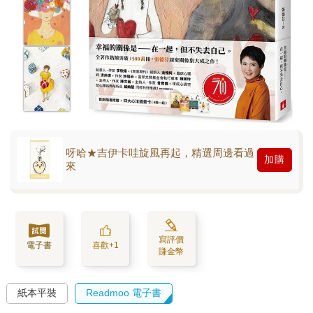
呀哈★吉伊卡哇旋風再起，精選周邊看過
加購
來
寫評價
電子書
喜歡+1
賺金幣
紙本平裝
Readmoo 電子書