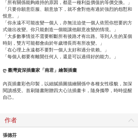
「所有關係能夠維持的原因，都是一種利益價值的等價交換。」
「只要你願意臣服、願意放下，就不會對他有過於強烈的怨懟和
恨意。」
「你永遠不可能改變一個人，亦無法迫使一個人依照你想要的方
式做出改變。你只能創造一個能讓他願意改變的情境。」
「大多數事情並不需要斬斷所有後路才有出路。等到人生的某個
時刻，雙方可能都會由於年歲增長而有所改變。」
「在心理上永遠都不要對一個人太好和過分依賴。」
「每個人都要有離開任何人，還是可以過得好的能力。」
ღ 臺灣資深插畫家「南君」繪製插畫
內頁插畫彩色印製，以細膩插圖描繪關係中各種女性樣貌，加深
閱讀感受。首刷隨書附贈四大心法插畫卡，隨身攜帶，時時提醒
自己。
作者
張德芬