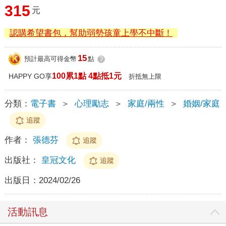
315
元
認購希望書包，幫助弱勢孩童上學不中斷！
15
預計最高可得金幣
點
?
100累1點 4點抵1元
HAPPY GO享
折抵無上限
分類：
電子書
＞
心理勵志
＞
家庭/兩性
＞
婚姻/家庭
追蹤
作者：
張德芬
追蹤
出版社：
皇冠文化
追蹤
出版日：
2024/02/26
活動訊息