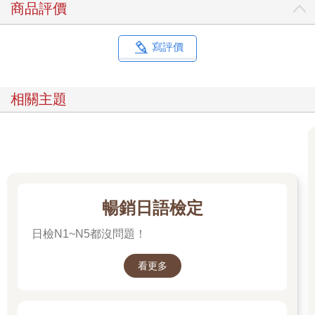
商品評價
lament 哀嘆
shift 轉變
寫評價
multiple 倍增、加倍
realize 發覺、意識到
contentment 知足、滿足
相關主題
暢銷日語檢定
日檢N1~N5都沒問題！
看更多