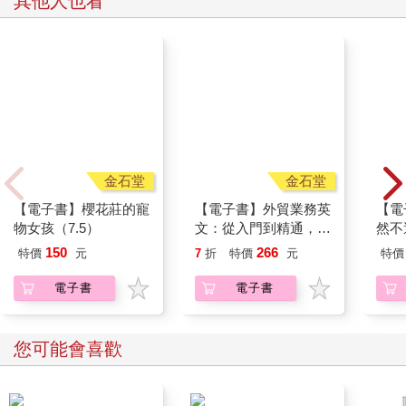
其他人也看
金石堂
【電子書】外貿業務英
【電
文：從入門到精通，一
然不
本搞定外貿全流程【有
聲】
金石堂
【電子書】櫻花莊的寵
物女孩（7.5）
150
266
特價
元
7
折
特價
元
特價
電子書
電子書
您可能會喜歡