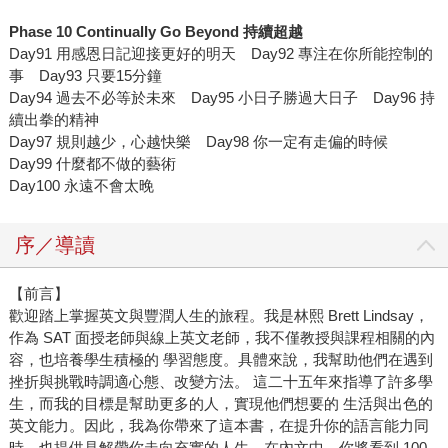
Phase 10 Continually Go Beyond
持續超越
Day91 用感恩日記迎接更好的明天 Day92 專注在你所能控制的
事 Day93 只要15分鐘
Day94 過去不必等於未來 Day95 小日子勝過大日子 Day96 持
續出拳的精神
Day97 規則越少，心越快樂 Day98 你一定有走偏的時候
Day99 什麼都不做的藝術
Day100 永遠不會太晚
序／導讀
【前言】
歡迎踏上掌握英文與豐潤人生的旅程。我是林熙 Brett Lindsay，
作為 SAT 面授老師與線上英文老師，我不僅教授與課程相關的內
容，也培養學生積極的 學習態度。具體來說，我幫助他們在遇到
挫折與挑戰時調適心態、改變方法。 這二十五年來指導了許多學
生，而我的目標是幫助更多的人，實現他們想要的 生活與出色的
英文能力。因此，我為你帶來了這本書，在提升你的語言能力同
時，也提供見解帶你走向充實的人生。在內文中，你將看到 100