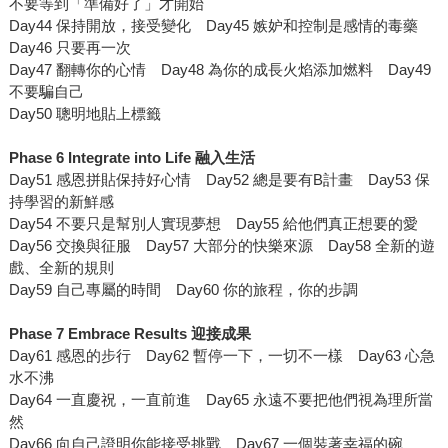
不要等到「準備好了」才開始
Day44 保持開放，接受變化 Day45 嫉妒和控制是感情的毒藥
Day46 只要再一次
Day47 翻轉你的心情 Day48 為你的成長火焰添加燃料 Day49
不要騙自己
Day50 聰明地貼上標籤
Phase 6 Integrate into Life
融入生活
Day51 感恩拼貼保持好心情 Day52 總是要有B計畫 Day53 保
持學習的新鮮感
Day54 不要只是幫別人實現夢想 Day55 給他們真正想要的愛
Day56 交換與征服 Day57 大部分的快樂來源 Day58 全新的遊
戲、全新的規則
Day59 自己專屬的時間 Day60 你的旅程，你的步調
Phase 7 Embrace Results
迎接成果
Day61 感恩的步行 Day62 暫停一下，一切不一樣 Day63 心急
水不沸
Day64 一直慶祝，一直前進 Day65 永遠不要把他們視為理所當
然
Day66 向自己證明你能接受挑戰 Day67 一個裝著幸福的碗