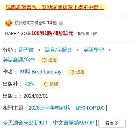
認購希望書包，幫助弱勢孩童上學不中斷！
10
預計最高可得金幣
點
?
100累1點 4點抵1元
HAPPY GO享
折抵無上限
分類：
電子書
＞
語言/字辭典
＞
英語學習
＞
英語翻譯/寫作
追蹤
作者：
林熙 Brett Lindsay
追蹤
出版社：
如何
追蹤
出版日：
2024/03/01
相關主題：
2026上半年暢銷榜－總榜TOP100
今天適合來點新知！
中文書暢銷榜TOP
看更多