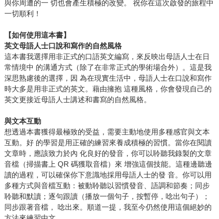
與你周遭的一 切也會產生積極的改變。 祝你在這次啟發的旅程中
一切順利！
【如何使用這本書】
英文母語人士口說和寫作的自然風格
這本書我選擇用非正式的口語英文編寫，來反映出母語人士在日
常情境中 的溝通方式（除了在非常正式的學術場合外）。這是我
深思熟慮後的選擇，因 為在現實生活中，母語人士在口說和寫作
時大多是用非正式的英文。藉由擁抱 這種風格，你會發現自己的
英文更接近母語人士講述和書寫的自然風格。
與文本互動
想透過本書獲得最極致的受益，需要主動地使用多種感官與文本
互動。好 的學習是用正確的練習來養成積極的習慣。當你在閱讀
文章時，應該致力於內 化良好的發音，你可以聆聽我錄製的文章
音檔（掃描書上 QR 碼獲取音檔）來 增強這個技能。這種邊聽邊
讀的過程，可以確保你下意識地採用母語人士的發 音。你可以用
多種方式與音檔互動：被動聆聽以習慣發音、語調和節奏；同步
聆聽和默讀；逐句跟讀（播放一個句子，按暫停，唸出句子）；
同步跟著音檔， 唸出來。順道一提，我至今仍然使用這個絕妙的
方法來練習中文。