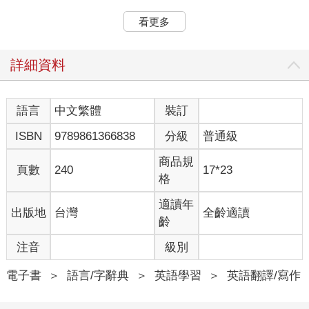
The Secret to Feeling Rich.
Gratitude is like a magical lens that changes how you see things.
看更多
When you start appreciating what you have, instead of lamenting
what you don't have, something shifts. It's like suddenly, what you
have multiplies in value. It's not about having a lot—it’s about
詳細資料
appreciating what you have. That’s the secret to feeling truly rich.
So, even on tough days, finding something, no matter how small,
to be thankful for, can change the way you view life. It's about
語言
中文繁體
裝訂
realizing that even the simplest things can bring joy, and in
ISBN
9789861366838
分級
普通級
recognizing that, you find contentment. It’s really an awesome
way to live.
商品規
頁數
240
17*23
格
感到富有的秘訣
感恩就像一個神奇的鏡片，可以改變你看待事物的方式。當你開
適讀年
出版地
台灣
全齡適讀
始感激自己所 擁有的東西，而不是哀嘆自己所沒有的東西時，有
齡
些事就會改變。就像突然之 間，你所擁有的事物價值倍增。重要
的不是你擁有很多，而是珍惜你所擁有的。 這就是真正感到富有
注音
級別
的祕訣。因此，即使在艱難的日子裡，你也要找到一些值 得感激
的事情，無論是多麼小的事情，都可以改變你看待人生的方式。
電子書
＞
語言/字辭典
＞
英語學習
＞
英語翻譯/寫作
這意思 是說：意識到最簡單的事情也能帶來快樂，並且真正發覺
到它，你會發現自己 感到知足，這確實是一種很棒的生活方式。