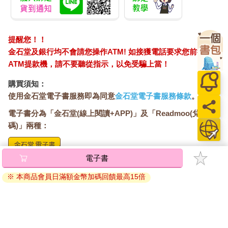
提醒您！！
金石堂及銀行均不會請您操作ATM! 如接獲電話要求您前往
ATM提款機，請不要聽從指示，以免受騙上當！
購買須知：
使用金石堂電子書服務即為同意
金石堂電子書服務條款
。
電子書分為「金石堂(線上閱讀+APP)」及「Readmoo(兌換
碼)」兩種：
電子書
將儲存於會員中心→電子書服務「我的e書櫃」，點選線上
閱讀直接開啟閱讀。
※ 本商品會員日滿額金幣加碼回饋最高15倍
線上閱讀：
建議使用Chrome、Microsoft Edge 有較佳的線上瀏覽效
果， iOS 16 或以上版本，Android 6.0 以上版本，建議裝
置有6GB以上的記憶體，至少有 30 MB以上的容量。