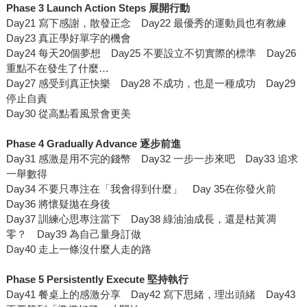
Phase 3 Launch Action Steps
展開行動
Day21 寫下感謝，散發正念 Day22 最優秀的運動員也有教練
Day23 真正學好單字的機會
Day24 每天20個夢想 Day25 不要設立不切實際的標準 Day26
重點不在發生了什麼…
Day27 感受到真正快樂 Day28 不成功，也是一種成功 Day29
停止自責
Day30 從高點看風景會更美
Phase 4 Gradually Advance
逐步前進
Day31 感激是用不完的錢幣 Day32 一步一步來吧 Day33 追求
一舉數得
Day34 不要只專注在「我會得到什麼」 Day 35在你發火前
Day36 將懷疑拋在身後
Day37 訓練心思專注當下 Day38 綠油油成長，還是枯黃凋
零？ Day39 為自己量身訂做
Day40 走上一條沒什麼人走的路
Phase 5 Persistently Execute
堅持執行
Day41 餐桌上的感激分享 Day42 寫下思緒，理出頭緒 Day43