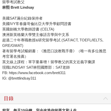
留學考試教父
林熙 Brett Lindsay
美國SAT滿分紀錄保持者
美國IVY常春藤哥倫比亞大學升學顧問證書
英國劍橋大學教師證書 (CELTA)
澳洲新英格蘭大學雙主修語言學與中文系
超過二十年專職教授&研究留學考試 (SAT/ACT, TOEFL/IELTS,
GRE/GMAT)
著有留學考試暢銷書：《雅思口說教戰手冊》（唯一有多位雅思
考官署名推薦）
英文線上課程：單字量暴增！留學教父的英文近義字彙課
現職LINDSAY SAT林熙國際部：SAT老師
FB: https://www.facebook.com/brett311
IG: @brettlindsay311
目錄
前言 每天
10
分鐘，完全改造你的英文和人生