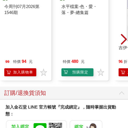
今周刊07月2026第
水平檔案-色・愛・
1546期
落・夢-總集篇
吉伊
94
480
特價
元
特價
元
96
折
99
加入購物車
預購限定
訂購/退換貨須知
加入金石堂 LINE 官方帳號『完成綁定』，隨時掌握出貨動
態：