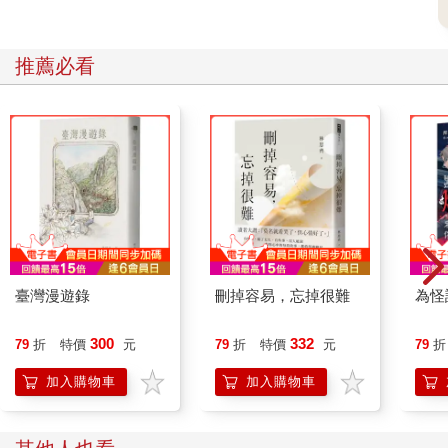
推薦必看
臺灣漫遊錄
刪掉容易，忘掉很難
為怪
300
332
79
折
特價
元
79
折
特價
元
79
折
加入購物車
加入購物車