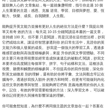
篇鼓舞人心的 文章集結，每一篇就像盞明燈，指引你走過 10 個
人生重要的主題：感恩、克服 逆境、學習、目標與夢想、愛、恆
毅力、快樂、成長、自我關懷、人生觀。
能夠提升英文能力並擁有更好人生的絕佳方法是什麼？我提出簡
單又有奇 效的方法：每天花 10-15 分鐘閱讀這本書的一篇文章，
並持續 100 天。但不要 只是閱讀，而是沉浸在這些想法裡，抄寫
它們或唸出來。讓這些智慧滲透到你 的日常生活中，見證你的英
文能力和個人發展的成長。 抄寫是一個強大的學習工具，透過多
種感官啟動與高強度積極參與，來提 升你的英文學習體驗。不同
於主要只有使用視覺並經常造成快速遺忘的被動式 閱讀，抄寫文
本要求你高度關注每個單字、拼字、句子結構和文法。這種涉及
視覺、聽覺和觸覺的積極參與，不但提高你的寫作技能，深化你
對英文細微差 別的理解，還有助於你將字彙、文法與觀念牢記在
腦海中。透過抄寫投入額外 的努力和時間，你更有可能做到內化
這些文章的教導與智慧，並能夠將它們有 意義地應用於你的人生
中。記住，有效的學習需要較慢的方法：深入學習文本， 可以確
保你記得更持久與擁有影響深遠的理解。
你可能會想知道，為什麼不將同個主題的文章放在一起？答案在