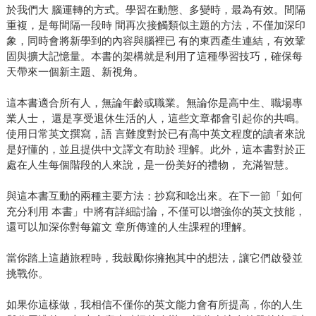
於我們大 腦運轉的方式。學習在動態、多變時，最為有效。間隔
重複，是每間隔一段時 間再次接觸類似主題的方法，不僅加深印
象，同時會將新學到的內容與腦裡已 有的東西產生連結，有效鞏
固與擴大記憶量。本書的架構就是利用了這種學習技巧，確保每
天帶來一個新主題、新視角。
這本書適合所有人，無論年齡或職業。無論你是高中生、職場專
業人士， 還是享受退休生活的人，這些文章都會引起你的共鳴。
使用日常英文撰寫，語 言難度對於已有高中英文程度的讀者來說
是好懂的，並且提供中文譯文有助於 理解。此外，這本書對於正
處在人生每個階段的人來說，是一份美好的禮物， 充滿智慧。
與這本書互動的兩種主要方法：抄寫和唸出來。在下一節「如何
充分利用 本書」中將有詳細討論，不僅可以增強你的英文技能，
還可以加深你對每篇文 章所傳達的人生課程的理解。
當你踏上這趟旅程時，我鼓勵你擁抱其中的想法，讓它們啟發並
挑戰你。
如果你這樣做，我相信不僅你的英文能力會有所提高，你的人生