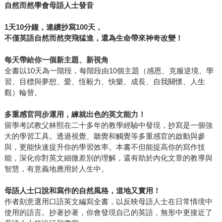
自然而然學會母語人士發音
1
天10
分鐘，連續抄寫100
天，
不僅英語自然而然突飛猛進，還為生命帶來神奇改變！
每天帶給你一個新主題、新視角
全書以10天為一階段，每階段由10個主題（感恩、克服逆境、學
習、目標與夢想、愛、恆毅力、快樂、成長、自我關懷、人生
觀）輪替。
多重感官同步運用，練就出色的英文能力！
留學考試教父林熙在二十多年的教學經驗中發現，抄寫是一個強
大的學習工具。透過視覺、聽覺和觸覺等多重感官的啟動與參
與，更能快速提升你的學習效率。本書不但能提高你的寫作技
能，深化你對英文細微差別的理解，還有助於內化文章的教導與
智慧，有意義地應用於人生中。
母語人士口說和寫作的自然風格，道地又實用！
作者刻意選用口語英文編寫全書，以反映母語人士在日常情境中
使用的語言。抄著抄著，你會發現自己的英語，無形中更接近了