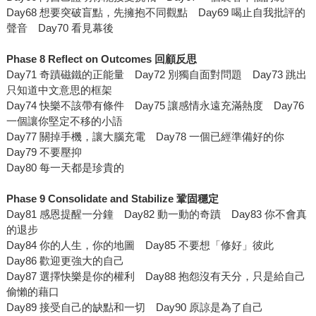
Day68 想要突破盲點，先擁抱不同觀點 Day69 喝止自我批評的
聲音 Day70 看見幕後
Phase 8 Reflect on Outcomes
回顧反思
Day71 奇蹟磁鐵的正能量 Day72 別獨自面對問題 Day73 跳出
只知道中文意思的框架
Day74 快樂不該帶有條件 Day75 讓感情永遠充滿熱度 Day76
一個讓你堅定不移的小語
Day77 關掉手機，讓大腦充電 Day78 一個已經準備好的你
Day79 不要壓抑
Day80 每一天都是珍貴的
Phase 9 Consolidate and Stabilize
鞏固穩定
Day81 感恩提醒一分鐘 Day82 動一動的奇蹟 Day83 你不會真
的退步
Day84 你的人生，你的地圖 Day85 不要想「修好」彼此
Day86 歡迎更強大的自己
Day87 選擇快樂是你的權利 Day88 抱怨沒有天分，只是給自己
偷懶的藉口
Day89 接受自己的缺點和一切 Day90 原諒是為了自己