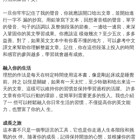
一旦你牢牢記住了我的聲音，你就應該開口唸出文章，並開始進
行一字不 漏的抄寫。用鉛筆寫下文本，回想著音檔的聲音，單字
的發音、句子的語調以 及整個段落的節奏。一邊唸一邊寫，來深
入鞏固你的英文學習成果。你應該這 樣做幾次？至少五次，多多
益善。對了，如果英文文本中有你看不懂的地方， 可以參考中文
譯文來幫助你理解整篇文章。記住，你在這些段落上投入的時間
和感官的參與越多，學習就會越有成效。
融入你的生活
理想的作法是每天在特定時間使用這本書，像是剛起床或是睡覺
前。持之 以恆是關鍵，如果有一天太忙，至少聆聽和唸出來這一
天的文章。這樣可以維持你的習慣並保持學習過程的活躍。 許多
文章有你可以行動的環節，從簡單到需要更多的投入。我也介紹
了一 些可以輕鬆融入你日常生活的習慣，不僅提高你的英文能
力，也豐富了你的人 生。
成長之旅
這本書不只是一個學語言的工具，它也是你走過人生各階段和挑
戰的伙 伴。隨著你的成長，記得保持開放的心態，並根據你的需