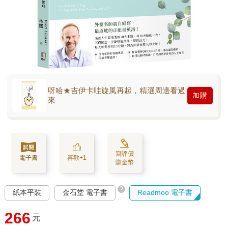
呀哈★吉伊卡哇旋風再起，精選周邊看過
加購
來
寫評價
電子書
喜歡+1
賺金幣
?
紙本平裝
金石堂 電子書
Readmoo 電子書
266
元