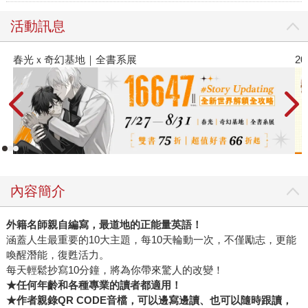
活動訊息
春光ｘ奇幻基地｜全書系展
2
內容簡介
外籍名師親自編寫，最道地的正能量英語！
涵蓋人生最重要的10大主題，每10天輪動一次，不僅勵志，更能
喚醒潛能，復甦活力。
每天輕鬆抄寫10分鐘，將為你帶來驚人的改變！
★
任何年齡和各種專業的讀者都適用！
★
作者親錄QR CODE
音檔，可以邊寫邊讀、也可以隨時跟讀，