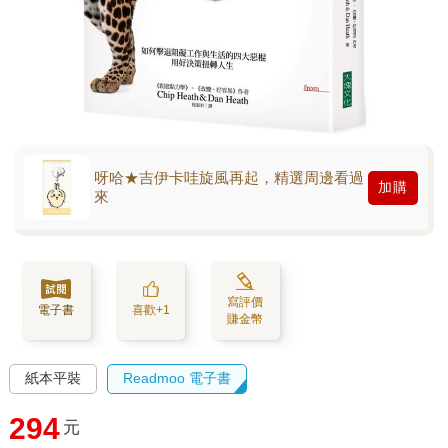
呀哈★吉伊卡哇旋風再起，精選周邊看過
加購
來
寫評價
電子書
喜歡+1
賺金幣
紙本平裝
Readmoo 電子書
294
元