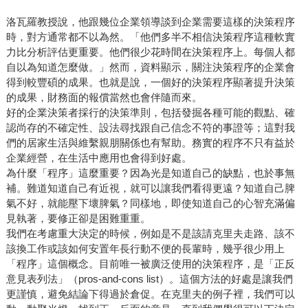
洛瓦羅教授說，他跟幾位企業領導談到企業需要這樣的決策程序
時，對方通常都不以為然。「他們多半不相信決策程序這種軟實
力比分析評估更重要。他們很少花時間在決策程序上。每個人都
自以為知道怎麼做。」然而，資料顯示，關注決策程序的企業會
得到較豐碩的成果。也就是說，一個好的決策程序顯著提升決策
的成果，財務面的報償當然也會伴隨而來。
好的企業決策者採行的決策準則，包括發掘各種可能的觀點、確
認尚存的不確定性、設法尋找跟自己信念不符的事證等；這對我
們的居家生活與維繫親朋關係也有幫助。務實的程序不只有益於
企業經營，在生活中應用也會得到好處。
為什麼「程序」這麼重要？因為光是知道自己的缺點，也於事無
補。難道知道自己有近視，就可以讓我們看得更遠？知道自己脾
氣不好，就能壓下壞脾氣？同樣地，即使知道自己的心智充滿偏
見執著，要修正卻是困難重重。
我們在考慮重大決定的時候，例如是不是該請克里夫走路、該不
該換工作或該如何安置年長行動不便的長輩時，幾乎很少用上
「程序」這個概念。目前唯一被廣泛使用的決策程序，是「正反
意見表列法」（pros-and-cons list）。這個方法的好處是讓我們
更謹慎，避免結論下得過於倉促。在克里夫的例子裡，我們可以