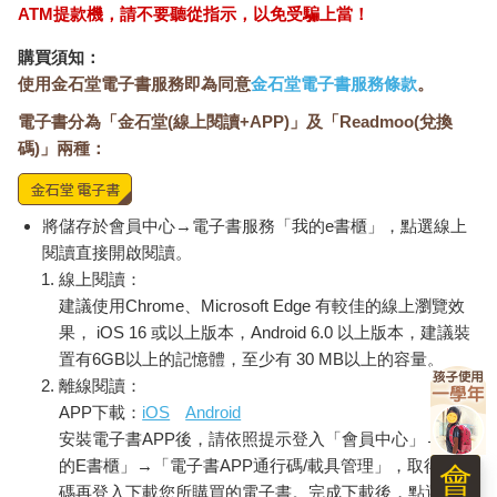
一九七八年到一九八八年這十年間，日系廠商的市占率從三○％成
ATM提款機，請不要聽從指示，以免受騙上當！
長到六○％。如何因應日本廠商這波攻勢，英特爾內部掀起了熱烈
的討論。有人主張投資規模更大的記憶晶片新廠，在生產技術上
購買須知：
躍進，超越日本人；有人主張繼續投入更先進的設計技術，讓日
使用金石堂電子書服務即為同意
金石堂電子書服務條款
。
本人追不上；還有第三陣營則主張加倍投入公司進入特定領域市
電子書分為「金石堂(線上閱讀+APP)」及「Readmoo(兌換
場的新策略。
爭論持續了一陣子，沒有結論。公司虧損愈益嚴重。雖然微處理
碼)」兩種：
器業務成長迅速，但記憶體業務的下滑，拖累了公司的獲利能
力。葛洛夫回憶一九八四年時是這麼說的：「那是極度嚴酷和挫
折的一年。我們努力工作，卻根本看不清楚要怎麼做才能翻轉公
將儲存於會員中心→電子書服務「我的e書櫃」，點選線上
司的狀況。完全失去了方向。」
閱讀直接開啟閱讀。
又經過了幾個月沒有結果的爭論，到了一九八五年中，葛洛夫與
線上閱讀：
英特爾的董事長兼執行長戈登•摩爾（Gordon Moore），在辦公室
建議使用Chrome、Microsoft Edge 有較佳的線上瀏覽效
討論這個陷入無所適從的記憶晶片業務。他們兩位已經被公司內
果， iOS 16 或以上版本，Android 6.0 以上版本，建議裝
部沒完沒了的爭論，搞得疲憊不堪。那時，葛洛夫突然有了靈
置有6GB以上的記憶體，至少有 30 MB以上的容量。
感：
離線閱讀：
APP下載：
iOS
Android
我望著窗外遠處大美洲主題樂園（Great America amusement
安裝電子書APP後，請依照提示登入「會員中心」→「我
park）裡旋轉中的摩天輪，一陣子後，轉身對戈登說：「如果我
們被掃地出門，董事會找來新的執行長，你覺得他會怎麼處理這
的E書櫃」→「電子書APP通行碼/載具管理」，取得通行
會
件事？」戈登毫不遲疑地回答道：「他會要我們退出記憶晶片業
碼再登入下載您所購買的電子書。完成下載後，點選任一