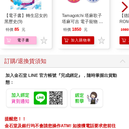
（Intel）總裁時，面對的重大決定是，要不要砍掉記憶晶片這條
產品線。英特爾是從記憶晶片起家。早期，它是市場上唯一的供
【電子書】轉生惡女的
Tamagotchi 塔麻歌子
【德
應來源。然而，一九七○年代末，有十多家競爭者相繼加入市場。
黑歷史(9)
塔麻可吉 電子寵物 樂
RO
當時，英特爾已經發展出另一項產品－微處理器
園系列（熱帶橙果／極
曼百
（microprocessor）。一九八一年IBM的新產品「個人電腦」選定
85
1850
特價
元
特價
元
1980
地冰雪）
器/
英特爾這款微處理器作為核心，更是一項重大突破。於是，英特
ER60
電子書
加入購物車
爾匆忙建置了微處理器的生產線，因應可能的市場需求。
這時候，英特爾成了有兩種主力產品的公司：記憶晶片與微處理
器。當時，記憶晶片是公司的主要營收來源。一九八○年代初期，
日本廠商進入市場，威脅了英特爾原本具備的市場優勢。「從日
訂購/退換貨須知
本參訪回來的人所描述的狀況，令人心驚。」葛洛夫說。當時，
有人說，某家日本公司同時進行數個世代的記憶晶片設計，十六K
加入金石堂 LINE 官方帳號『完成綁定』，隨時掌握出貨動
的設計小組在一個樓層，六十四K的設計團隊在樓上，二五六K則
態：
在更上面一個樓層。
英特爾的客戶這時開始吹捧日系廠商記憶晶片的品質優異。「事
實上，日系廠商宣稱的品質水準，以我們的理解，是根本做不到
的。」葛洛夫說：「我們直覺的反應就是否認。然而，這真是錯
的離譜。就像多數人遇上類似狀況時那般，異口同聲猛烈抨擊，
認為這些訊息不正確。直到自己人確認了客戶之前的說法大致可
提醒您！！
信後，才開始改善品質。於是，我們被遠遠地拋在後頭了。」
金石堂及銀行均不會請您操作ATM! 如接獲電話要求您前往