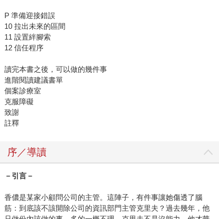
P 準備迎接錯誤
10 拉出未來的區間
11 設置絆腳索
12 信任程序
讀完本書之後，可以做的幾件事
進階閱讀建議書單
個案診療室
克服障礙
致謝
註釋
序／導讀
－引言－
香儂是某家小顧問公司的主管。這陣子，有件事讓她傷透了腦
筋：到底該不該開除公司的資訊部門主管克里夫？過去幾年，他
只做份內該做的事，多的一概不理。克里夫不是沒能力，他才華