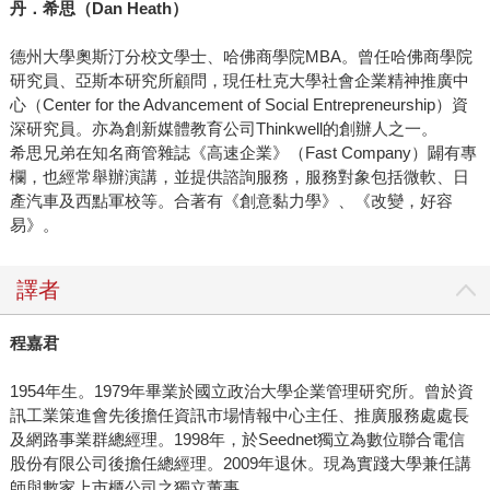
丹．希思（Dan Heath）
德州大學奧斯汀分校文學士、哈佛商學院MBA。曾任哈佛商學院
研究員、亞斯本研究所顧問，現任杜克大學社會企業精神推廣中
心（Center for the Advancement of Social Entrepreneurship）資
深研究員。亦為創新媒體教育公司Thinkwell的創辦人之一。
希思兄弟在知名商管雜誌《高速企業》（Fast Company）闢有專
欄，也經常舉辦演講，並提供諮詢服務，服務對象包括微軟、日
產汽車及西點軍校等。合著有《創意黏力學》、《改變，好容
易》。
譯者
程嘉君
1954年生。1979年畢業於國立政治大學企業管理研究所。曾於資
訊工業策進會先後擔任資訊市場情報中心主任、推廣服務處處長
及網路事業群總經理。1998年，於Seednet獨立為數位聯合電信
股份有限公司後擔任總經理。2009年退休。現為實踐大學兼任講
師與數家上市櫃公司之獨立董事。