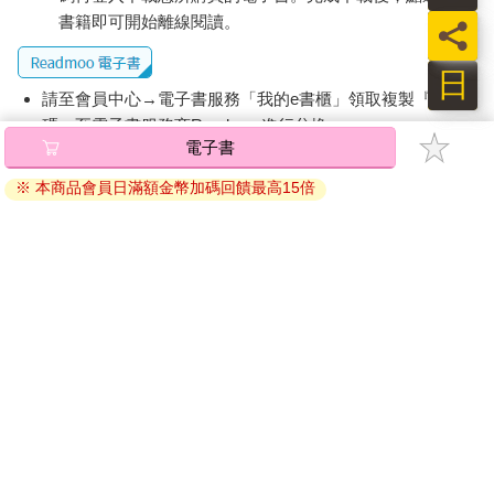
務。」
書籍即可開始離線閱讀。
員
我面無表情地看著他，過了好一會，開口說：「那，要不要我們
兩個走出這道門再走進來，自己解決這個問題？」
日
請至會員中心→電子書服務「我的e書櫃」領取複製『兌換
那真是個清醒的時刻。從沒有歷史包袱、遠離內部爭議的外人的
碼』至電子書服務商Readmoo進行兌換。
視角來檢視，收掉記憶晶片事業是再清楚不過的選擇了。轉換視
電子書
角──「如果是別人接手，會怎麼做？」──終於讓戈登和葛洛夫
退換貨須知：
清楚地看到更廣闊的天地。
※ 本商品會員日滿額金幣加碼回饋最高15倍
因版權保護，您在金石堂所購買的電子書僅能以金石堂專屬
當然，要退出記憶晶片市場不是件容易的事。內部激烈反對的人
的閱讀軟體開啟閱讀，無法以其他閱讀器或直接下載檔案。
不在少數。有人認為記憶體技術是英特爾的核心能力所在，放棄
依據「消費者保護法」第19條及行政院消費者保護處公告之
這項產品，終將導致相關技術領域的研發失去活水源頭。有人則
「通訊交易解除權合理例外情事適用準則」，非以有形媒介
堅信，英特爾的業務團隊如果沒有辦法同時提供全系列的記憶晶
提供之數位內容或一經提供即為完成之線上服務，經消費者
片與微處理器產品，就沒有辦法得到客戶的青睞。
事先同意始提供。（如：電子書、電子雜誌、下載版軟體、
在業務團隊咬牙切齒發了好一陣子牢騷之後，葛洛夫堅持要求他
虛擬商品…等），
不受「網購服務需提供七日鑑賞期」的限
們向客戶明確表示，公司未來不會再銷售記憶晶片。多數客戶聽
制
。為維護您的權益，建議您先使用「試閱」功能後再付款
到這消息時的反應是打個大呵欠，有個客戶說：「你們這個決定
購買。
可真是花了不少時間哪！」
一九八五年英特爾做了這個決策後，主宰了微處理器的市場。如
果在葛洛夫靈光乍現那天，投資一千美元在英特爾，到二○一二
年，市值則高達四萬七千美元（比標準普爾五百指數的七千六百