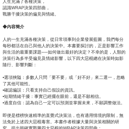
人生充滿了各種決策，
認識WRAP決策四部曲，
戰勝干擾決策的偏見與情緒。
◆內容簡介
人的一生充滿各種決策，從日常瑣事到企業發展藍圖，我們每分
每秒都活在自己與他人的決策中。本書要探討的，正是影響工作
與生活的最重要課題──如何做出最好的決定？不幸的是，人類的
決策行為多半受偏見及情緒影響，以下四大惡棍總在決策時如影
隨行、影響判斷：
•選項狹隘：多數人只問「要不要」或「好不好」來二選一，忽略
了其他可能性。
•確認偏誤：只看支持自己假設的資訊。
•短期情緒干擾：事實已經擺在眼前，還是不願相信。
•過度自信：認為自己一定可以預測並掌握未來，不願調整做法。
即便是標榜快速精準的直覺式決策法，也有適用情境的限制，無
法免於上述四大惡棍毒害。本書作者根據大量與決策相關的研
究，提出能確實戰勝四大惡棍的WRAP決策四部曲：