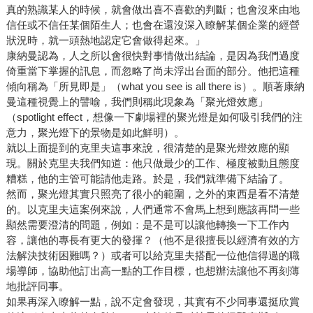
真的熟識某人的時候，就會做出喜不喜歡的判斷；也會沒來由地
信任或不信任某個陌生人；也會在還沒深入瞭解某個企業的經營
狀況時，就一頭熱地認定它會做得起來。」
康納曼認為，人之所以會很快對事情做出結論，是因為我們過度
倚重當下掌握的訊息，而忽略了尚未浮出台面的部分。他把這種
傾向稱為「所見即是」（what you see is all there is）。順著康納
曼這種視覺上的譬喻，我們則稱此現象為「聚光燈效應」
（spotlight effect，想像一下劇場裡的聚光燈是如何吸引我們的注
意力，聚光燈下的景物是如此鮮明）。
就以上面提到的克里夫這事來說，很清楚的是聚光燈效應的顯
現。關於克里夫我們知道：他只做最少的工作、極度被動且態度
糟糕，他的主管可能請他走路。於是，我們就準備下結論了。
然而，聚光燈其實只照亮了很小的範圍，之外的東西是看不清楚
的。以克里夫這案例來說，人們通常不會馬上想到應該再問一些
顯然需要澄清的問題，例如：是不是可以讓他轉換一下工作內
容，讓他的專長有更大的發揮？（他不是很擅長以經濟有效的方
法解決技術困難嗎？）或者可以給克里夫搭配一位他信得過的職
場導師，協助他訂出高一點的工作目標，也想辦法讓他不再刻薄
地批評同事。
如果再深入瞭解一點，說不定會發現，其實有不少同事還挺欣賞