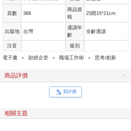
預算變成五倍──作為非營利組織，希望實驗室的資源有限。寇爾
商品規
知道，他在第一回合學到的東西，會讓後續幾個回合更具效
頁數
388
25開15*21cm
格
益）。
經過這樣的程序，寇爾掌握了行動裝置幾種不同的設計腹案。在
適讀年
出版地
台灣
全齡適讀
接下來的設計工作中，或是選取他最喜歡的設計，或是擷取各家
齡
精華；他還可以把配合度不好或效率不佳的廠商先刷掉。
寇爾這種做法是在對付決策行為上會遇到的第一個惡棍──「偏狹
注音
級別
的框架」（narrow framing）。也就是在界定選項時，經常過於狹
窄，甚至掉入非黑即白的二分法。有人會問：「到底要不要跟夥
電子書
＞
財經企管
＞
職場工作術
＞
思考/創新
伴拆夥？」而不是問：「有沒有什麼方法可以搞好跟夥伴的關
係？」有人會問：「該不該買部新車？」而不是問：「要讓我們
商品評價
一家人生活更優裕，錢該怎麼花才是最上算的？」
在引言中提到的例子，若是問：「香儂該不該請克里夫走路？」
思維就卡在偏狹的框架裡了。也就是說，我們只聚焦在單一選
寫評價
項，而放棄了所有其他可能。
寇爾採取的賽馬模式，是跳出陷阱的一種方法。這種做法並不容
易為人所理解，他必須在組織內部據理力爭。「起初，同仁都覺
相關主題
得我瘋了。因為初期要投入不少錢，也需要時間。不過，現在大
家都這麼做了！（用這種方法）我們有機會見到更多人，瞭解這
個產業更多的面向。你得以整合不同的議題，所以你清楚那都是