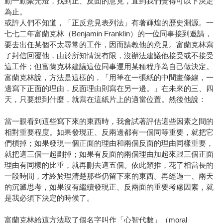
動一動聚光燈，找到正、反面的意見，直到我們覺得可以下決定
為止。
或許人們不知道，「正反意見表列法」有著輝煌的歷史淵源。一
七七二年富蘭克林（Benjamin Franklin）的一位同事接到邀請，
要去出任某個不太尋常的工作，因而請教他的意見。富蘭克林寫
了封信回覆他，由於所知情況有限，沒辦法建議他接受或不接受
這工作；但富蘭克林建議這位同事運用某種程序為自己做決定。
富蘭克林說，方法是這樣的，「用筆在一張紙的中間畫條線，一
邊寫下正面的理由，反面理由則寫在另一邊。」在未來的三、四
天，只要想到什麼，就寫在這紙片上的適當位置。然後他說：
當一眼看到這些寫下來的東西時，我會試著評估這些因素之間的
相對重要程度。如果發現正、反兩邊都有一個同等重要，就把它
們槓掉；如果發現一個正面的理由和兩個反面的理由同樣重要，
就把這三個一起劃掉；如果有反面的兩個理由加起來跟三個正面
理由有同樣的比重，就再刪去這五個。依此類推，花了相當長的
一段時間，才終於理清楚那些仍留下來的東西。再經過一、兩天
的沉澱思考，如果沒有繼續發現正、反兩面的重要考慮因素，就
是我必須下決定的時候了。
富蘭克林給這方法取了個名字叫作「心智代數」（moral