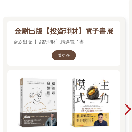
正確的，並且也學會欣賞每家公司的獨到之處。這些都不是跟某
人聊聊天就可以掌握的訊息。況且，五家廠商都知道還有其他四
家競爭對手，必定會把最好的拿出來。」
看看這跟「正反意見表列法」有什麼不同。寇爾可以針對每家廠
商分別列出優缺點，分析評估後就做出決定。然而，這會陷入偏
金尉出版【投資理財】電子書展
狹的框架中。也就是說，下意識裡，我們會認為只有一家廠商獨
金尉出版【投資理財】精選電子書
具能力，可以提出完美的解決辦法，而且只要從廠商提出的建議
文件就可以做出判斷。
看更多
2.
還有一個不容易覺察的面向是，當寇爾跟廠商分別接觸後，很難
避免會有自己的偏好，總有比較合得來的廠商。理智上，他或許
知道，個人偏愛的廠商未必能做出最好的產品，但是在表列正反
意見時，頗有可能會偷偷給這家廠商加重計分。寇爾自己甚至未
必能覺察這樣的情況。因為，不管正面、反面，全是自己腦袋的
產物，我們極容易會有偏見。當我們自以為在做不偏不倚的比較
時，腦袋卻是聽從本能直覺在運作。
生活中慣常的習性是這樣的：面對某種情境，迅速產生某種信