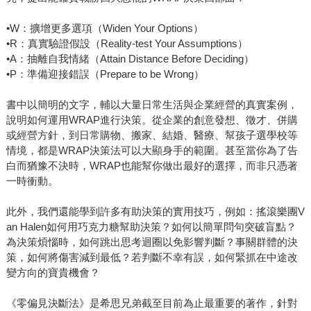
•W：擴增更多選項（Widen Your Options）
•R：真實驗證假設（Reality-test Your Assumptions）
•A：抽離自我情緒（Attain Distance Before Deciding）
•P：準備迎接錯誤（Prepare to be Wrong）
書中以簡明的文字，輔以大量日常生活與企業經營的真實案例，
說明如何運用WRAP進行決策。從企業的創意發想、徵才、併購
或經營方針，到日常購物、搬家、結婚、醫療、幫孩子選學校等
情境，都是WRAP決策法可以大顯身手的範圍。甚至當你為了告
白而猶豫不決時，WRAP也能幫你做出最好的選擇，而非只憑著
一時衝動。
此外，我們還能學到許多有助決策的實用技巧，例如：搖滾樂團V
an Halen如何用巧克力糖幫助決策？如何以簡單問句突破盲點？
為決策煩惱時，如何跳出思考迴圈以免影響判斷？事關群體的決
策，如何將傷害減到最低？若判斷不幸有誤，如何緊抓在中途改
變方向的寶貴機會？
《零偏見決斷法》是希思兄弟截至目前為止最重要的著作，針對