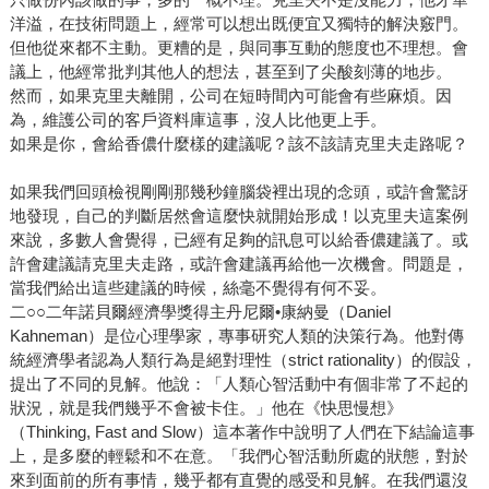
洋溢，在技術問題上，經常可以想出既便宜又獨特的解決竅門。
但他從來都不主動。更糟的是，與同事互動的態度也不理想。會
議上，他經常批判其他人的想法，甚至到了尖酸刻薄的地步。
然而，如果克里夫離開，公司在短時間內可能會有些麻煩。因
為，維護公司的客戶資料庫這事，沒人比他更上手。
如果是你，會給香儂什麼樣的建議呢？該不該請克里夫走路呢？
如果我們回頭檢視剛剛那幾秒鐘腦袋裡出現的念頭，或許會驚訝
地發現，自己的判斷居然會這麼快就開始形成！以克里夫這案例
來說，多數人會覺得，已經有足夠的訊息可以給香儂建議了。或
許會建議請克里夫走路，或許會建議再給他一次機會。問題是，
當我們給出這些建議的時候，絲毫不覺得有何不妥。
二○○二年諾貝爾經濟學獎得主丹尼爾•康納曼（Daniel
Kahneman）是位心理學家，專事研究人類的決策行為。他對傳
統經濟學者認為人類行為是絕對理性（strict rationality）的假設，
提出了不同的見解。他說：「人類心智活動中有個非常了不起的
狀況，就是我們幾乎不會被卡住。」他在《快思慢想》
（Thinking, Fast and Slow）這本著作中說明了人們在下結論這事
上，是多麼的輕鬆和不在意。「我們心智活動所處的狀態，對於
來到面前的所有事情，幾乎都有直覺的感受和見解。在我們還沒