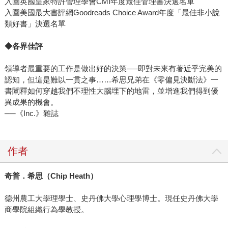
入圍英國皇家特許管理學會CMI年度最佳管理書決選名單
入圍美國最大書評網Goodreads Choice Award年度「最佳非小說
類好書」決選名單
◆各界佳評
領導者最重要的工作是做出好的決策──即對未來有著近乎完美的
認知，但這是難以一貫之事……希思兄弟在《零偏見決斷法》一
書闡釋如何穿越我們不理性大腦埋下的地雷，並增進我們得到優
異成果的機會。
──《Inc.》雜誌
作者
奇普．希思（Chip Heath）
德州農工大學理學士、史丹佛大學心理學博士。現任史丹佛大學
商學院組織行為學教授。