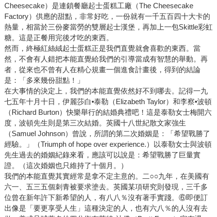
Cheesecake）是連鎖餐廳起士蛋糕工廠（The Cheesecake
Factory）供應的甜點，非常好吃，一份就有一千五百四十大卡的
熱量，相當於三份麥當勞的雙層起士漢堡，再加上一包Skittle彩虹
糖。這是正餐用完後才吃的東西。
然而，終極紅絲絨起士蛋糕正是我們直覺就會喜歡的東西。當
然，不會有人錯把本能直覺給我們的引導當成有智慧的舉動。再
者，從來也不曾有人在精心規畫一個進食計畫後，得到的結論
是：「多來幾份甜點！」
在大事情的決定上，我們的本能直覺依然好不到哪去。記得一九
七五年十月十日，伊麗莎白•泰勒（Elizabeth Taylor）和李察•波頓
（Richard Burton）快樂舉行的結婚典禮吧！這是泰勒女士梅開六
度，波頓先生則是第三次結婚。英國十八世紀散文家強生
（Samuel Johnson）曾說，所謂的第二次婚姻是：「希望戰勝了
經驗。」（Triumph of hope over experience.）以泰勒女士與波頓
先生過去的婚姻紀錄來看，應該可以說是：希望戰勝了巨量實
證。（這次婚姻也只維持了十個月。）
我們的本能直覺其實經常是拿不定主意的。二○○九年，在美國有
六一、五三五個刺青被要求塗去。英國某項研究則發現，三千多
位曾在新年許下新希望的人，有八八％沒有著手實踐。⑥即便訂
出像是「要更享受人生」這種決定的人，也有六八％的人沒有去