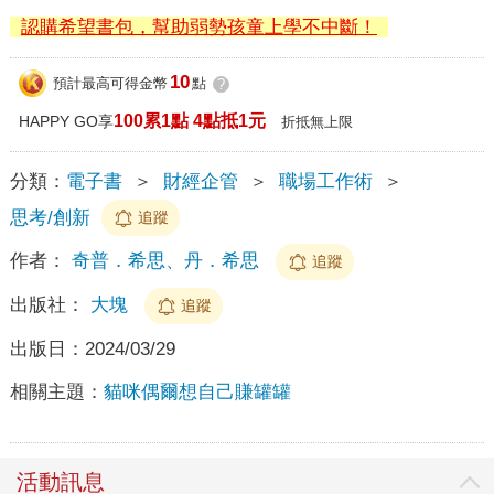
認購希望書包，幫助弱勢孩童上學不中斷！
10
預計最高可得金幣
點
?
100累1點 4點抵1元
HAPPY GO享
折抵無上限
分類：
電子書
＞
財經企管
＞
職場工作術
＞
思考/創新
追蹤
作者：
奇普．希思、丹．希思
追蹤
出版社：
大塊
追蹤
出版日：
2024/03/29
相關主題：
貓咪偶爾想自己賺罐罐
活動訊息