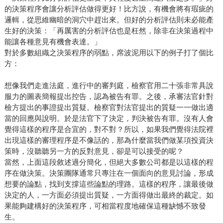
的決策程序會讓分析評估做得更好！比方說，有機會將有瑕疵的
邏輯，從思維幽暗的洞穴中趕出來。但好的分析評估則未必能產
生好的決策：「再厲害的分析評估也是枉然，除非在決策過程中
能讓各種意見有機會表達。」
對於多數組織之決策程序的弱點，席波泥用以下的例子打了個比
方：
想像我們走進法庭，進行中的審判庭，檢察官用二十張非常具說
服力的圖表簡報提出控告，認為被告有罪。之後，承審法官針對
檢方提出的事證提出質疑。檢察官對法官提出的質疑一一做出適
當的回應與說明。於是法官下了決定，判決被告有罪。沒有人會
覺得這樣的程序是合宜的，對不對？所以，如果我們覺得法院裡
出現這樣的審理程序是不像話的，那為什麼當我們做某項投資決
策時，沒聽聽另一方的反對意見，卻是可以接受的呢？
當然，上面這段敘述過分簡化，但絕大多數公司都是以這樣的程
序在做決策。決策團隊通常只專注在一個面向的意見討論，形成
想要的論點，找到支撐這些論點的理路。這樣的程序，讓最後做
決定的人，一方面必須提出質疑，一方面得做出最終的裁定。如
果能夠建構好的決策程序，可相當程度地確保這種缺憾不致發
生。