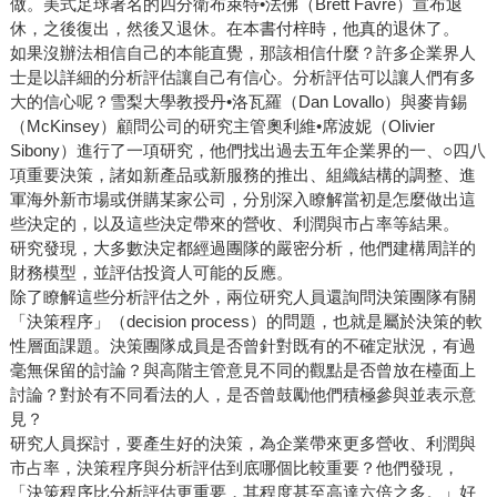
做。美式足球著名的四分衛布萊特•法佛（Brett Favre）宣布退
休，之後復出，然後又退休。在本書付梓時，他真的退休了。
如果沒辦法相信自己的本能直覺，那該相信什麼？許多企業界人
士是以詳細的分析評估讓自己有信心。分析評估可以讓人們有多
大的信心呢？雪梨大學教授丹•洛瓦羅（Dan Lovallo）與麥肯錫
（McKinsey）顧問公司的研究主管奧利維•席波妮（Olivier
Sibony）進行了一項研究，他們找出過去五年企業界的一、○四八
項重要決策，諸如新產品或新服務的推出、組織結構的調整、進
軍海外新市場或併購某家公司，分別深入瞭解當初是怎麼做出這
些決定的，以及這些決定帶來的營收、利潤與市占率等結果。
研究發現，大多數決定都經過團隊的嚴密分析，他們建構周詳的
財務模型，並評估投資人可能的反應。
除了瞭解這些分析評估之外，兩位研究人員還詢問決策團隊有關
「決策程序」（decision process）的問題，也就是屬於決策的軟
性層面課題。決策團隊成員是否曾針對既有的不確定狀況，有過
毫無保留的討論？與高階主管意見不同的觀點是否曾放在檯面上
討論？對於有不同看法的人，是否曾鼓勵他們積極參與並表示意
見？
研究人員探討，要產生好的決策，為企業帶來更多營收、利潤與
市占率，決策程序與分析評估到底哪個比較重要？他們發現，
「決策程序比分析評估更重要，其程度甚至高達六倍之多。」好