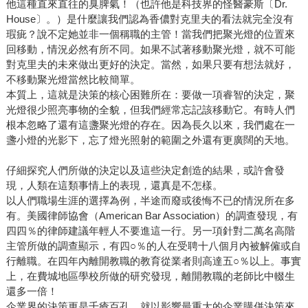
他這種直來直往的臭脾氣！（也許他是科技界的怪醫豪斯〔Dr.
House〕。）是什麼讓我們認為香儂對克里夫的看法就完全沒有
瑕疵？說不定她並非一個稱職的主管！當我們把聚光燈的位置來
回移動，情況必然有所不同。如果不試著移動聚光燈，就不可能
對克里夫的未來做出更好的決定。當然，如果只要有想法就好，
不移動聚光燈當然比較簡單。
本質上，這就是決策的核心困難所在：要做一項睿智的決定，聚
光燈很少照亮事物的全貌，但我們經常忘記該移動它。有時人們
根本忽略了還有這盞聚光燈的存在。因為長久以來，我們處在一
盞小燈的光影下，忘了燈光照射的範圍之外還有更廣闊的天地。
仔細探究人們所做的決定以及這些決定創造的結果，或許會發
現，人類在這類事情上的表現，還真是不怎樣。
以人們職場生涯的選擇為例，半途而廢或後悔不已的情況所在多
有。美國律師協會（American Bar Association）的調查發現，有
四四％的律師建議年輕人不要進這一行。另一項針對二萬名高階
主管所做的調查顯示，有四○％的人在受聘十八個月內被解僱或自
行離職。在四年內離開教職的教育從業者則高達五○％以上。事實
上，在費城地區學校所做的研究發現，離開教職的老師比中輟生
還多一倍！
企業界的決策更是千瘡百孔。就以影響最重大的企業購併決策來