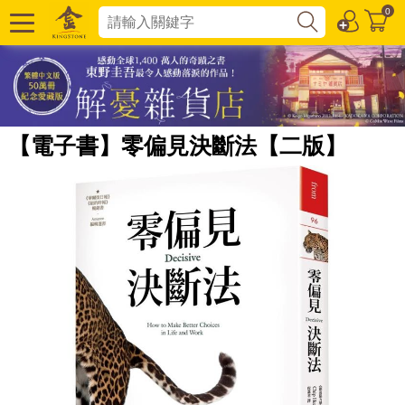
0
【電子書】零偏見決斷法【二版】