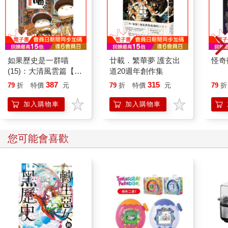
在工作與生活中，我們經常假裝想要得到真相，骨子裡其實是在
尋找自信。「這件牛仔褲讓我看起來很肥嗎？」「你覺得我這首
詩寫得如何？」這類發問，是沒有辦法得到誠實的回答。
也見過連音階都抓不準的拙劣歌手參加電視歌唱比賽，當評審給
出無情的評論時，卻是一臉錯愕，受到嚴重打擊的樣子。於是我
如果歷史是一群喵
廿載．繁華夢 護玄出
怪奇
們瞭解，這可能是他這輩子第一次聽到最誠實的意見。或許是急
(15)：大清風雲篇【萌
道20週年創作集
於尋求更進一步的肯定，這些人的聚光燈就只停留在親朋好友給
貓漫畫學歷史】
387
315
79
折
特價
元
79
折
特價
元
79
折
予的鼓勵和支持上。不難理解的是，在這類的肯定聲中，他們自
然而然地認為，自己有機會成為新的人氣偶像。殊不知，這是從
加入購物車
加入購物車
一堆極度扭曲的資料所推導出來的合理結論。
這是「確認偏誤」之所以可怕的地方：當我們希望某件事是真
的，就會把聚光燈打在支持這件事的事證上，之後，就從燈下所
您可能會喜歡
見的事物，推導出想要的結論，然後恭喜自己做了非常合理的決
定！真是傷腦筋！
3.
安迪•葛洛夫（Andy Grove）在他的回憶錄《十倍速時代》（Only
the Paranoid Survive）中提到，一九八五年他擔任英特爾