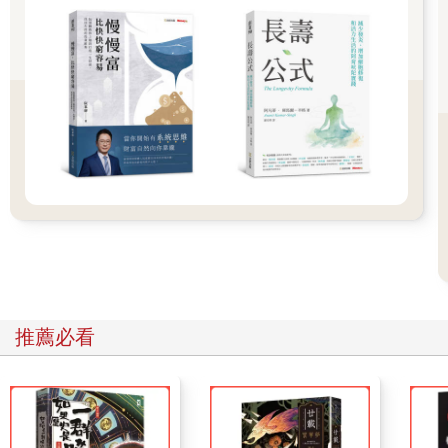
念，之後再去尋找支撐這個信念的訊息。這種大有問題的習性稱
為「確認偏誤」（confirmation bias）。這是決策行為會遇到的第
二個惡棍。
一九六○年代，與抽煙相關的研究很多。最經典的例子是：當時的
醫學研究對抽煙產生的危害並不那麼清楚，當抽煙者面對「抽煙
不會導致肺癌」與「抽煙將導致肺癌」兩份報告時，願意看前一
篇的人總是多一點（如果要知道這種習性會如何導致品質不良的
決策，可以設想一種情境：你的老闆盯著面前的兩份報告－「支
持你的意見的佐證資料」與「反對你的意見的佐證資料」，看看
在會議上，哪一本被提出來的機會比較大）。
研究人員一次又一次地得到相同的結論，當人們有機會從這個世
界蒐集資訊的時候，多會傾向選取可支撐他們既有態度、信念或
行動的相關訊息。政黨人物會找支持他們的媒體作為發聲的管
道，從來不會找另一方的見解來檢視自己的信念。急著買新車或
電腦的人，會找到理由合理化自己的購買行為，卻不會同樣賣力
地找出該延遲購買的理由。
推薦必看
「確認偏誤」的弔詭，在於它可以看起來很「科學」。我們不是
一天到晚在蒐集資料嗎！引言裡提過的專事研究決策的洛瓦羅教
授說：「『確認偏誤』或許是企業人士唯一最大的課題，即使是
最具經驗的管理工作者也會算計錯誤。人們忙進忙出，到處搜羅
資料，卻渾然不覺自己根本是在造假！」