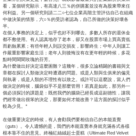
看，某個研究顯示，有高達八三％的併購案並沒有為股東帶來任
何利益。另一個研究則請二二○七位企業高階主管評估自己在組織
中做決策的情形，六○％的受訪者認為，自己所做的決策好壞各
半。
在個人事務的決定上，似乎也好不到哪去。多數人所存的退休金
都不敷使用。有人認真地存了老本，卻又在股票市場上買高賣低
而虧蝕累累；有些年輕人則誤交損友，影響終生；中年人則讓工
作嚴重影響家庭生活；老年人則後悔沒有在更年輕的時候，多花
點時間聞聞玫瑰的芬芳。
為什麼做出好決定這麼困難？這幾年，很多立論精闢的書籍與文
章都在探討人類做決定時遭遇的問題。或是人類與生俱來的偏見
與執著，或是人類的不理性有以致之。或許可以這麼說，當人們
做決定的時候，腦袋似乎不是那麼管用！若真是如此，那另外一
個必須探討的課題是：既然我們的腦袋已經長成這副德性，讓我
們經常做出很笨的決定，那要如何才能改善？這方面的探討似乎
較為少見。*
在做重要決定的時候，有人會勸我們要相信自己的本能直覺
（guts）。令人遺憾的是，我們的本能直覺本身就充滿各式各樣
根本靠不住的意見。終極紅絲絨起士蛋糕（Ultimate Red Velvet