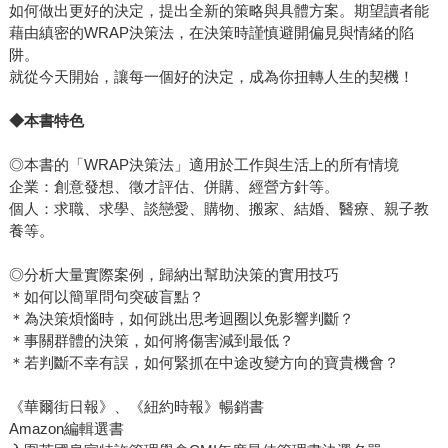
如何做出更好的決定，提出全新的策略與具體方案。期望讀者能
藉由縝密的WRAP決策法，在決策時謹慎避開偏見與情緒的陷
阱。
就從今天開始，讓每一個好的決定，成為你扭轉人生的契機！
◆本書特色
◎本書的「WRAP決策法」適用於工作與生活上的所有情境
企業：創意發想、徵才評估、併購、經營方針等。
個人：求職、求學、談戀愛、購物、搬家、結婚、醫療、親子教
養等。
◎分析大量實際案例，歸納出幫助決策的實用技巧
＊如何以簡單問句突破盲點？
＊為決策煩惱時，如何跳出思考迴圈以免影響判斷？
＊事關群體的決策，如何將傷害減到最低？
＊若判斷不幸有誤，如何緊抓在中途改變方向的寶貴機會？
《華爾街日報》、《紐約時報》暢銷書
Amazon編輯選書