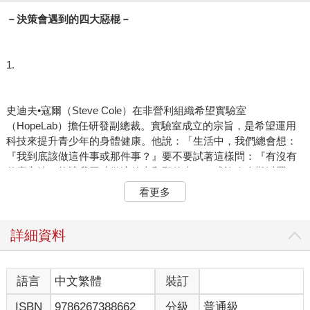
－決策會遇到的四大惡棍－
1.
史迪夫•寇爾（Steve Cole）在非營利組織希望實驗室
（HopeLab）擔任研發副總裁。實驗室成立的宗旨，是希望運用
科技來提升青少年的身體健康。他說：「生活中，我們總會想：
『我到底該做這件事或那件事？』要不要試著這樣問：『有沒有
什麼方法，能讓我同時做這件事和那件事？』或許令人難以置
信，但在多數情況下，人們是可以同時完成兩件工作的。」
看更多
寇爾帶領希望實驗室的團隊執行一項重要企畫，要尋找具專業設
計能力的夥伴，一起完成某種行動裝置，以衡量青少年的運動
量。舊金山灣區具備這種能力的公司至少有七、八家。依商業議
詳細資料
約的常規，希望實驗室會請這幾家廠商各自提出建議書，之後從
中挑出最好的一家簽約。
但寇爾這次沒這麼做，他用的是「賽馬模式」（horse race）。他
語言
中文繁體
裝訂
縮減了工作範圍，使之僅涵蓋此企畫的第一階段，然後同時請五
ISBN
9786267388662
分級
普通級
家廠商各自進行第一階段的工作（特別要澄清的是，寇爾並未把