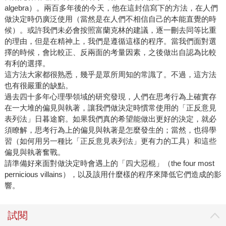
algebra）。兩百多年後的今天，他在這封信寫下的方法，在人們
做決定時仍廣泛使用（當然是在人們不相信自己的本能直覺的時
候）。或許我們未必會按照富蘭克林的建議，逐一刪去同等比重
的理由，但是在精神上，我們是遵循這樣的程序。當我們面對選
擇的時候，會比較正、反兩面的考量因素，之後做出自認為比較
有利的選擇。
這方法大家都很熟悉，幾乎是眾所周知的常識了。不過，這方法
也有很嚴重的缺點。
過去四十多年心理學領域的研究發現，人們在思考行為上確實存
在一大堆的偏見與執著，讓我們做決定時慣常使用的「正反意見
表列法」日暮途窮。如果我們真的希望能做出更好的決定，就必
須瞭解，思考行為上的偏見與執著是怎麼發生的；當然，也得學
習（如何用另一種比「正反意見表列法」更有力的工具）和這些
偏見與執著奮戰。
請準備好來面對做決定時會遇上的「四大惡棍」（the four most
pernicious villains），以及該用什麼樣的程序來降低它們造成的影
響。
試閱