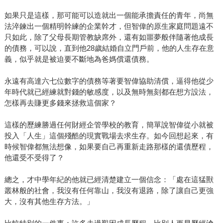
如果只是這樣，那可能可以造就出一個能承擔責任的青年，尚無
法淬鍊出一個精明幹練的企業幹才，但智偉的原生家庭問題遠不
只如此，除了父母長期管教缺席外，還有如噩夢般伴隨著他成長
的債務，可以說，直到他28歲結婚自立門戶前，他的人生存在意
義，似乎就是被迫要不斷地為爸媽償還債務。
永遠有高達六七位數字的債務等著要智偉協助清償，逼得他從少
年時代就已經練就對錢的敏感度，以及無時無刻都在想方設法，
怎樣再去賺更多錢來拯救這個家？
這樣的歷練勝過任何財經企管學校的教育，簡單說智偉從小就被
投入「人生」這個殘酷的現實戰場去求生存。如今回想起來，有
時候智偉都無法想像，如果要自己再重新走路那樣的還債歷程，
他還受不受得了？
總之，才中學年紀的他就已經清楚建立一個信念：「處在這猛獸
叢林般的社會，我沒有任何靠山，我沒有退路，除了讓自己更強
大，沒有其他生存方法。」