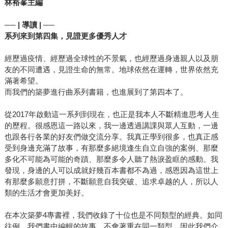
林裕峯主編
── | 導讀 | ──
系列來到第四集，見證更多優秀人才
經歷過疫情、經歷過全球性的不景氣，也經歷過身邊親人以及朋
友的不同遭遇，見證生命的無常。地球依然在運轉，世界依然充
滿著希望。
而我們的築夢進行曲系列書籍，也進展到了第四本了。
從2017年啟動這一系列到現在，也正是我本人不斷精進思考人生
的歷程。很感恩這一路以來，我一邊透過講課與眾人互動，一邊
也跟各行各業的好友們做交流分享。我真正學到很多，也真正感
受到身邊充滿了故事，有那麼多絕境逢生自立自強的案例、那麼
多化不可能為可能的奇蹟、那麼多令人聽了熱淚盈眶的感動。我
發現，身邊的人可以成就好幾百本書都不為過，感恩因為這世上
有那麼多願意打拼，不斷願意自我突破、追求卓越的人，所以人
類的生活才會更加美好。
在本次築夢4專書裡，我們收錄了十位也是不同類型的經典。如同
往例，我們書中編輯的故事，不會著重在同一類型，因此我們介