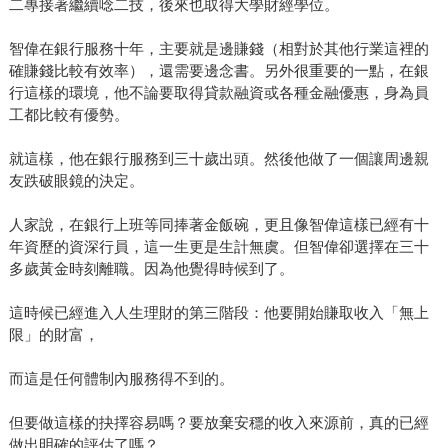
二專接著繼續唸二技，後來也取得大學財經學位。
智偉在銀行服務十年，主要就是邊賺錢（相對於其他行業這裡的
確賺錢比較有效率），還需要邊念書。另外很重要的一點，在銀
行這樣的環境，他不論要取得貸款融資或各種金融優惠，身為員
工都比較有優勢。
就這樣，他在銀行服務到三十歲出頭。然後他做了一個讓周邊親
友跌破眼鏡的決定。
人家說，在銀行上班等同捧著金飯碗，更且像智偉這樣已經有十
年資歷的資深行員，這一生更是生計無虞。但智偉卻選擇在三十
多歲黃金時刻離職。因為他覺得時候到了。
這時候已經進入人生理財的第三階段：他要開始賺取收入「無上
限」的財富，
而這是任何體制內服務得不到的。
但要做這樣的抉擇容易嗎？要放棄安穩的收入來源前，真的已經
做出明確的評估了嗎？