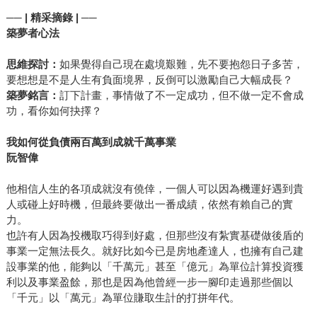
── | 精采摘錄 | ──
築夢者心法
思維探討：
如果覺得自己現在處境艱難，先不要抱怨日子多苦，
要想想是不是人生有負面境界，反倒可以激勵自己大幅成長？
築夢銘言：
訂下計畫，事情做了不一定成功，但不做一定不會成
功，看你如何抉擇？
我如何從負債兩百萬到成就千萬事業
阮智偉
他相信人生的各項成就沒有僥倖，一個人可以因為機運好遇到貴
人或碰上好時機，但最終要做出一番成績，依然有賴自己的實
力。
也許有人因為投機取巧得到好處，但那些沒有紮實基礎做後盾的
事業一定無法長久。就好比如今已是房地產達人，也擁有自己建
設事業的他，能夠以「千萬元」甚至「億元」為單位計算投資獲
利以及事業盈餘，那也是因為他曾經一步一腳印走過那些個以
「千元」以「萬元」為單位賺取生計的打拼年代。