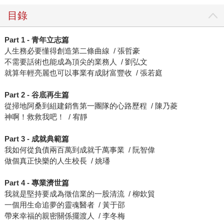
目錄
Part 1 - 青年立志篇
人生務必要懂得創造第二條曲線 / 張哲豪
不需要話術也能成為頂尖的業務人 / 劉弘文
就算年輕亮麗也可以事業有成財富豐收 / 張若庭
Part 2 - 谷底再生篇
從掃地阿桑到組建銷售第一團隊的心路歷程 / 陳乃菱
神啊！救救我吧！ / 宥靜
Part 3 - 成就典範篇
我如何從負債兩百萬到成就千萬事業 / 阮智偉
做個真正快樂的人生校長 / 姚璠
Part 4 - 專業濟世篇
我就是堅持要成為徵信業的一股清流 / 柳欽貿
一個用生命追夢的靈魂醫者 / 黃于邵
帶來幸福的親密關係擺渡人 / 李冬梅