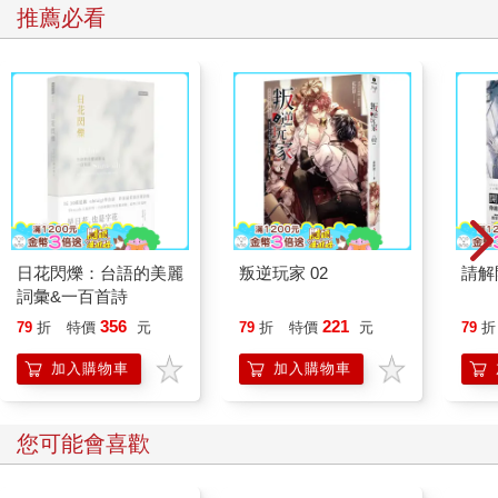
推薦必看
日花閃爍：台語的美麗
叛逆玩家 02
請解
詞彙&一百首詩
356
221
79
折
特價
元
79
折
特價
元
79
折
加入購物車
加入購物車
您可能會喜歡