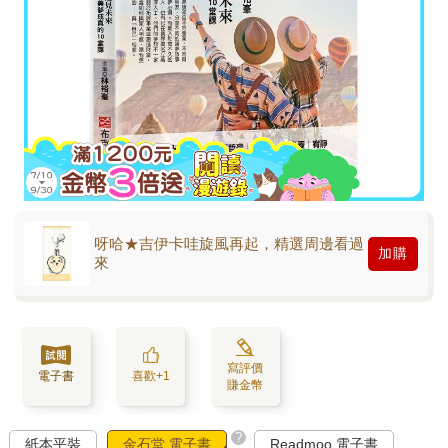
呀哈★吉伊卡哇旋風再起，精選周邊看過
加購
來
寫評價
電子書
喜歡+1
賺金幣
?
紙本平裝
金石堂 電子書
Readmoo 電子書