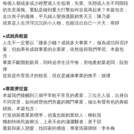
每個人都或多或少經歷過人生低潮，失業、失戀或人生不同階段
的失意落魄。重點是碰到重大打擊如何谷底再起來？本篇包含：
走出喪子的傷痛，平凡婦人變身護眼銷售天王：陳乃菱
就算是人生浮浮沉沉的小人物，也能活出自己一片天：宥靜
●成就典範篇
人生不一定要以「賺多少錢？成就多大事業？」做為成功與否評
量，但如果有成就事業的企業家，依然值得我們學習。本篇包
含：
事業不斷開創新局，同時追求生活平衡，房地產創業老闆：阮智
偉
從前是作育英才的校長，現在是健康事業的推手：姚璠
●專業濟世篇
本篇我們接觸到三個平常較不常見的產業，三位主人翁，出身自
不同背景，如何經營他們所處的獨門事業，做出有聲有色的典範
績效。本篇包含：
打造偵探產業新標準，偵蒐也能創業助人：柳欽貿
獨創特殊民族療法，上承天命的瀟灑醫者：黃于邵
重新與家人戀愛，找回家的價值，專業塔羅牌師：李冬梅