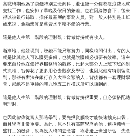
高職時期他為了賺錢特別去念商科，退伍後一分鐘都沒浪費地就
去找工作，也安排了早晚及假日的兼差。也在因緣際會下，後來
得以被銀行錄取，擔任最基層的事務人員。對一般人特別是上班
族來說，金融業算是薪資水平較不錯的行業。
這是他人生第一階段的理財觀：肯做肯拚就有收入。
漸漸地，他發現到，賺錢不能只靠努力，同樣時間付出，有的人
就是比其他人可以賺更多錢，也就是說賺錢必須要有效率。這主
要來自於他在銀行界服務時的觀察，比起大部分人上班下班的制
式流程，智偉花了更多用心去觀察及學習，也因此他有特別留意
到，那些有辦法在銀行存入大筆金額的人，背後都有一套理財學
問，那絕不是單純的朝九晚五工作模式所可以賺到的。
這是他人生第二階段的理財觀：肯做肯拚很重要，但必須搭配聰
明理財。
也因此智偉從富人那邊學到，要先投資腦袋才能快速擴充口袋，
而且學歷非常重要。為此，原本只有高商學歷的他，選擇犧牲一
些打工的機會，改為投入時間去念書，靠著邊上班邊研習，先念