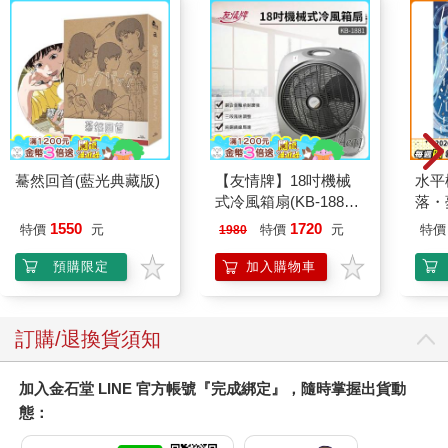
驀然回首(藍光典藏版)
【友情牌】18吋機械
水平
式冷風箱扇(KB-1881
落・
按鍵在上方)
1550
1720
特價
元
特價
元
特價
1980
預購限定
加入購物車
訂購/退換貨須知
加入金石堂 LINE 官方帳號『完成綁定』，隨時掌握出貨動
態：