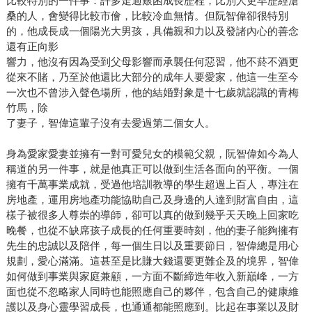
比較特別的一件事：許多走過艱困成長歷程，比別人更早歷經滄
桑的人，會變得比較市儈，比較冷血無情。但阮智偉卻很特別
的，他成長成一個陽光大男孩，具備親和力以及發諸內心的善念
還有正向影
響力，他沒有因為受到父母影響而承襲任何惡習，他不菸不酒更
從來不賭，乃至於他還比大部分的成年人要愛家，他這一生至今
一次也不曾涉入聲色場所，他的結婚對象是十七歲就認識的青梅
竹馬，除
了妻子，智偉這輩子沒有去愛過第二個女人。
身為愛家愛妻並擁有一對可愛兒女的模範父親，阮智偉如今為人
稱道的另一件事，就是他真正可以做到生活各面向的平衡。一個
擁有千萬事業成就，受過他培訓教導的學生超過上百人，專注在
房地產，運用房地產功能協助自己及身邊的人達到財富自由，這
樣子被很多人尊崇的導師，卻可以真的做到幾乎天天晚上回家吃
晚餐，也從不缺席孩子成長的任何重要時刻，他的妻子能夠擁有
先生的忠誠以及陪伴，每一個生日以及重要節日，智偉總是用心
規劃，愛心滿滿。這甚至是比賺大錢還要更難企及的境界，智偉
如何做到事業與家庭兼顧，一方面不斷締造年收入新巔峰，一方
面也從不忽略家人同時也能照應自己的夥伴，包含自己的健康維
護以及身心靈學習成長，也通通都能照應到。比起在事業以及財