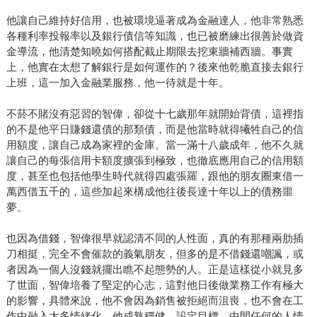
他讓自己維持好信用，也被環境逼著成為金融達人，他非常熟悉
各種利率投報率以及銀行債信等知識，也已被磨練出很善於做資
金導流，他清楚知曉如何搭配截止期限去挖東牆補西牆。事實
上，他實在太想了解銀行是如何運作的？後來他乾脆直接去銀行
上班，這一加入金融業服務，他一待就是十年。
不菸不賭沒有惡習的智偉，卻從十七歲那年就開始背債，這裡指
的不是他平日賺錢還債的那類債，而是他當時就得犧牲自己的信
用額度，讓自己成為家裡的金庫。當一滿十八歲成年，他不久就
讓自己的每張信用卡額度擴張到極致，也徹底應用自己的信用額
度，甚至也包括他學生時代就得四處張羅，跟他的朋友圈東借一
萬西借五千的，這些加起來構成他往後長達十年以上的債務噩
夢。
也因為借錢，智偉很早就認清不同的人性面，真的有那種兩肋插
刀相挺，完全不會催款的義氣朋友，但多的是不借錢還嘲諷，或
者因為一個人沒錢就擺出瞧不起態勢的人。正是這樣從小就見多
了世面，智偉培養了堅定的心志，這對他日後做業務工作有極大
的影響，具體來說，他不會因為銷售被拒絕而沮喪，也不會在工
作中融入太多情緒化，他成熟穩健，設定目標，中間任何的人情