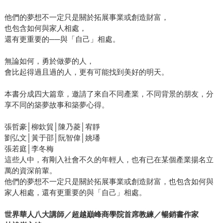
他們的夢想不一定只是關於拓展事業或創造財富，
也包含如何與家人相處，
還有更重要的──與「自己」相處。
無論如何，勇於做夢的人，
會比起得過且過的人，更有可能找到美好的明天。
本書分成四大篇章，邀請了來自不同產業，不同背景的朋友，分
享不同的築夢故事和築夢心得。
張哲豪│柳欽貿│陳乃菱│宥靜
劉弘文│黃于邵│阮智偉│姚璠
張若庭│李冬梅
這些人中，有剛入社會不久的年輕人，也有已在某個產業揚名立
萬的資深前輩。
他們的夢想不一定只是關於拓展事業或創造財富，也包含如何與
家人相處，還有更重要的與「自己」相處。
世界華人八大講師／超越巔峰商學院首席教練／暢銷書作家