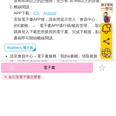
置有6GB以上的記憶體，至少有 30 MB以上的容量。
離線閱讀：
APP下載：
iOS
Android
安裝電子書APP後，請依照提示登入「會員中心」→「我
的E書櫃」→「電子書APP通行碼/載具管理」，取得通行
碼再登入下載您所購買的電子書。完成下載後，點選任一
書籍即可開始離線閱讀。
請至會員中心→電子書服務「我的e書櫃」領取複製『兌換
碼』至電子書服務商Readmoo進行兌換。
電子書
退換貨須知：
※ 金石堂電子書怎麼看
因版權保護，您在金石堂所購買的電子書僅能以金石堂專屬
的閱讀軟體開啟閱讀，無法以其他閱讀器或直接下載檔案。
依據「消費者保護法」第19條及行政院消費者保護處公告之
「通訊交易解除權合理例外情事適用準則」，非以有形媒介
提供之數位內容或一經提供即為完成之線上服務，經消費者
事先同意始提供。（如：電子書、電子雜誌、下載版軟體、
虛擬商品…等），
不受「網購服務需提供七日鑑賞期」的限