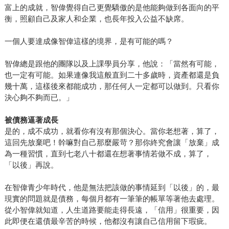
富上的成就，智偉覺得自己更覺驕傲的是他能夠做到各面向的平
衡，照顧自己及家人和企業，也長年投入公益不缺席。
一個人要達成像智偉這樣的境界，是有可能的嗎？
智偉總是跟他的團隊以及上課學員分享，他說：「當然有可能，
也一定有可能。如果連像我這般直到二十多歲時，資產都還是負
幾十萬，這樣後來都能成功，那任何人一定都可以做到。只看你
決心夠不夠而已。」
被債務逼著成長
是的，成不成功，就看你有沒有那個決心。當你老想著，算了，
這回先放棄吧！幹嘛對自己那麼嚴苛？那你終究會讓「放棄」成
為一種習慣，直到七老八十都還在想著事情若做不成，算了，
「以後」再說。
在智偉青少年時代，他是無法把該做的事情延到「以後」的，最
現實的問題就是債務，每個月都有一筆筆的帳單等著他去處理。
從小智偉就知道，人生道路要能走得長遠，「信用」很重要，因
此即便在還債最辛苦的時候，他都沒有讓自己信用留下瑕疵。