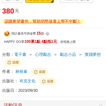
380
元
認購希望書包，幫助弱勢孩童上學不中斷！
15
預計最高可得金幣
點
?
100累1點 4點抵1元
HAPPY GO享
折抵無上限
分類：
電子書
＞
心理勵志
＞
勵志小品
＞
實踐夢想
追蹤
作者：
林裕峯
追蹤
出版社：
布克文化
追蹤
出版日：
2023/09/30
活動訊息