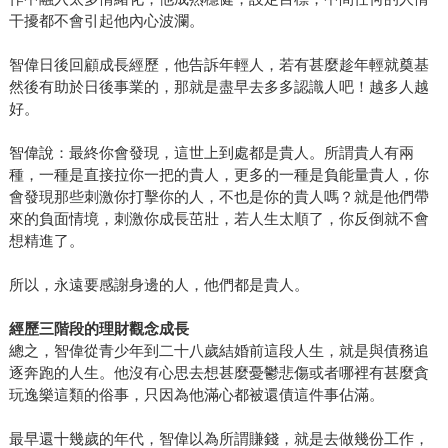
干擾都不會引起他內心波瀾。
智偉日後回顧成長經歷，他告訴年輕人，若有甚麼趁年輕就奠基
然後有助於日後事業的，那就是盡早去多多認識人吧！越多人越
好。
智偉說：最終你會發現，這世上到處都是貴人。所謂貴人有兩
種，一種是直接拉你一把的貴人，更多的一種是負能量貴人，你
會發現那些刺激你打擊你的人，不也是你的貴人嗎？就是他們帶
來的負面情境，刺激你成長茁壯，若人生太順了，你反倒就不會
想精進了。
所以，永遠要感謝身邊的人，他們都是貴人。
經歷三階段的理財觀念成長
總之，智偉從青少年到二十八歲結婚前這段人生，就是與債務追
逐奔跑的人生。他沒有心思去想甚麼憂鬱悲傷或者哪裡有甚麼貪
玩逸樂這類的俗事，只因為他滿心都被還債這件事佔滿。
最早還十幾歲的年代，智偉以為所謂賺錢，就是去做幾份工作，