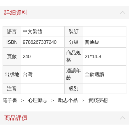
詳細資料
語言
中文繁體
裝訂
ISBN
9786267337240
分級
普通級
商品規
頁數
240
21*14.8
格
適讀年
出版地
台灣
全齡適讀
齡
注音
級別
電子書
＞
心理勵志
＞
勵志小品
＞
實踐夢想
商品評價