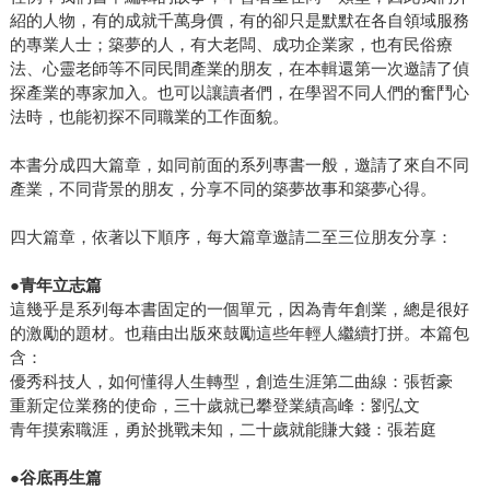
紹的人物，有的成就千萬身價，有的卻只是默默在各自領域服務
的專業人士；築夢的人，有大老闆、成功企業家，也有民俗療
法、心靈老師等不同民間產業的朋友，在本輯還第一次邀請了偵
探產業的專家加入。也可以讓讀者們，在學習不同人們的奮鬥心
法時，也能初探不同職業的工作面貌。
本書分成四大篇章，如同前面的系列專書一般，邀請了來自不同
產業，不同背景的朋友，分享不同的築夢故事和築夢心得。
四大篇章，依著以下順序，每大篇章邀請二至三位朋友分享：
●青年立志篇
這幾乎是系列每本書固定的一個單元，因為青年創業，總是很好
的激勵的題材。也藉由出版來鼓勵這些年輕人繼續打拼。本篇包
含：
優秀科技人，如何懂得人生轉型，創造生涯第二曲線：張哲豪
重新定位業務的使命，三十歲就已攀登業績高峰：劉弘文
青年摸索職涯，勇於挑戰未知，二十歲就能賺大錢：張若庭
●谷底再生篇