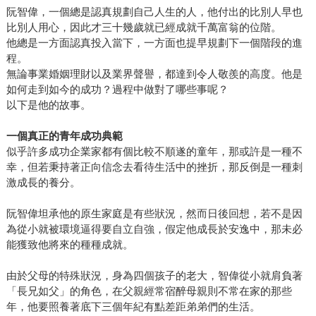
阮智偉，一個總是認真規劃自己人生的人，他付出的比別人早也
比別人用心，因此才三十幾歲就已經成就千萬富翁的位階。
他總是一方面認真投入當下，一方面也提早規劃下一個階段的進
程。
無論事業婚姻理財以及業界聲譽，都達到令人敬羨的高度。他是
如何走到如今的成功？過程中做對了哪些事呢？
以下是他的故事。
一個真正的青年成功典範
似乎許多成功企業家都有個比較不順遂的童年，那或許是一種不
幸，但若秉持著正向信念去看待生活中的挫折，那反倒是一種刺
激成長的養分。
阮智偉坦承他的原生家庭是有些狀況，然而日後回想，若不是因
為從小就被環境逼得要自立自強，假定他成長於安逸中，那未必
能獲致他將來的種種成就。
由於父母的特殊狀況，身為四個孩子的老大，智偉從小就肩負著
「長兄如父」的角色，在父親經常宿醉母親則不常在家的那些
年，他要照養著底下三個年紀有點差距弟弟們的生活。