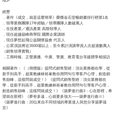
NLP
經歷
．著作《成交，就是這麼簡單》榮獲金石堂暢銷書排行榜第1名
．領導業務團隊17年經驗／領導團隊人數破萬人
．生技產業／通訊產業 高階領導人
．現任超越巔峰商學院 國際企業講師
．現任夢想起飛公益關懷協會 代言人
．公眾演說將近3500場以上，至今累計演講學員人次超過數萬人
（銷售領導實戰）
．工商時報、正聲廣播、中廣、警廣、教育電台等媒體爭相採訪
相關著作：《（簡體版）提問式銷售聖經：頂尖業務都在學，從
新手到高手，超業教練林裕峯教你用問句引導客戶心理，創造銷
售顛峰，這樣問就成交！》《提問式銷售聖經：頂尖業務都在
學，從新手到高手，超業教練林裕峯教你用問句引導客戶心理，
創造銷售顛峰，這樣問就成交！》《築夢進行曲3：心在那裡，希
望就在那裡》《夢有多遠，心就要多強大——築夢進行曲Ⅱ》
《築夢進行曲：20位來自不同領域的專業達人與您分享築夢箴
言》