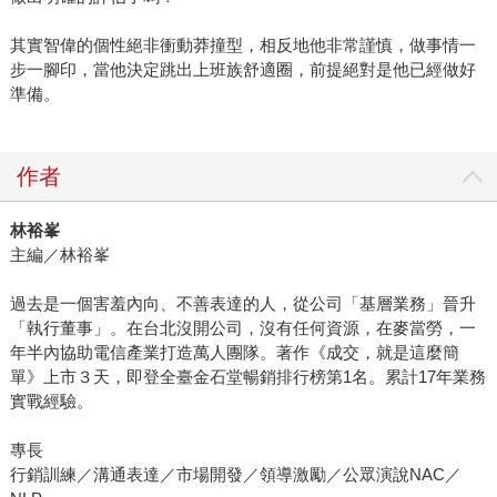
其實智偉的個性絕非衝動莽撞型，相反地他非常謹慎，做事情一
步一腳印，當他決定跳出上班族舒適圈，前提絕對是他已經做好
準備。
作者
林裕峯
主編／林裕峯
過去是一個害羞內向、不善表達的人，從公司「基層業務」晉升
「執行董事」。在台北沒開公司，沒有任何資源，在麥當勞，一
年半內協助電信產業打造萬人團隊。著作《成交，就是這麼簡
單》上市３天，即登全臺金石堂暢銷排行榜第1名。累計17年業務
實戰經驗。
專長
行銷訓練／溝通表達／市場開發／領導激勵／公眾演說NAC／