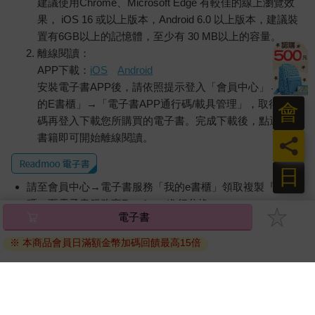
建議使用Chrome、Microsoft Edge 有較佳的線上瀏覽效
「可是，或許是真的死掉了，只是死法被過度渲染啊。」
果， iOS 16 或以上版本，Android 6.0 以上版本，建議裝
「會嗎……？」
置有6GB以上的記憶體，至少有 30 MB以上的容量。
「總之試試看嘛。好不容易來到這裡了。」
離線閱讀：
雖然嘴上埋怨著，但小金似乎躍躍欲試。她愉悅地開始挑選人
APP下載：
iOS
Android
偶。我掏出手機，對著四周拍照。基於工作需求，這種東西一定
安裝電子書APP後，請依照提示登入「會員中心」→「我
要拍下來。要是能拍到天竿魚（註：一種神祕未知生物），那就
的E書櫃」→「電子書APP通行碼/載具管理」，取得通行
會
賺到了。
碼再登入下載您所購買的電子書。完成下載後，點選任一
「這個好了。」
書籍即可開始離線閱讀。
小金指著一個皮膚色的塑膠人偶。人偶原本應該穿著衣服，但現
員
在變成了全裸。栗色髮絲被剪得亂七八糟，由此推測，衣服或許
是故意扒光的。胸口用工具挖了個洞，一根樹枝穿過那裡，插在
日
地面。看不出可愛的原貌，只剩塗料剝落的眼睛空洞地注視著天
請至會員中心→電子書服務「我的e書櫃」領取複製『兌換
空。
碼』至電子書服務商Readmoo進行兌換。
小金在那個人偶前面駐足片刻。我把她的側臉也拍下來。
電子書
退換貨須知：
「拍我幹麼？」
※ 本商品會員日滿額金幣加碼回饋最高15倍
因版權保護，您在金石堂所購買的電子書僅能以金石堂專屬
「得確實記錄下來才行。」
的閱讀軟體開啟閱讀，無法以其他閱讀器或直接下載檔案。
以前在炭坑工作的人，都會帶著金絲雀進入坑道。如果金絲雀死
了，表示坑道裡的有毒氣體過高。雖然有人認為這只是傳說，但
依據「消費者保護法」第19條及行政院消費者保護處公告之
我如此為她命名：金絲雀小金。因為我想要利用她來確認一件
「通訊交易解除權合理例外情事適用準則」，非以有形媒介
事。
提供之數位內容或一經提供即為完成之線上服務，經消費者