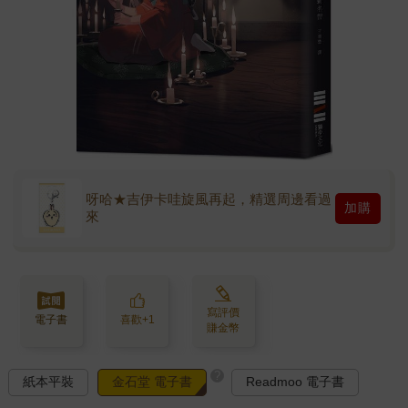
呀哈★吉伊卡哇旋風再起，精選周邊看過
加購
來
寫評價
電子書
喜歡+1
賺金幣
?
紙本平裝
金石堂 電子書
Readmoo 電子書