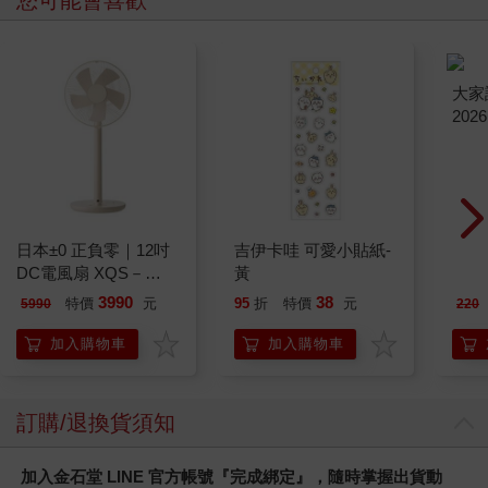
感覺光是這樣做，就會把精神搞出病來。
最後把那個人偶帶來這裡，用棒子穿過去插在地上。這時要說
「三咲死了」。如此一來，人偶就會帶走自己的煩惱和缺點，只
留下蛻變重生後的自己——似乎是這樣。
插在這片土地上的人偶們，應該是源於這類傳說，只是版本稍有
不同吧。跟我看到的內容相似的說法，或截然不同的說法到處流
傳，深信不疑的人會帶著人偶來到這裡，把它們插在地上，所以
才會有這麼多人偶。如果全是一個人一時興起搞出來的，應該很
快就會風化、遭到遺忘了。
大致看完後，小金笑著轉過來說：
日本±0 正負零｜12吋
吉伊卡哇 可愛小貼紙-
大家
「那麼，如果對這些人偶作怪，我會死掉嗎？」
DC電風扇 XQS－
黃
202
我也露出微笑，回答：
Y620 象牙白
3990
38
「嗯，好像會。」
特價
元
95
折
特價
元
5990
220
這個地點，被一部分的人稱為「穿刺人偶森林」。帶著煩惱，前
加入購物車
加入購物車
來把人偶插在這裡的人似乎不少，但更多的是純粹來看這些玩意
的人。宣稱自己遇到怪事的人，也多半是後者。譬如，有人遇到
這樣的事：
訂購/退換貨須知
一群年輕人跑來試膽，發現地上插著大量的人偶。年輕人不曉得
是故意的還是不小心，弄壞了插在地上的人偶，結果人偶們同時
轉頭看向他們——這是其中一種發展。
加入金石堂 LINE 官方帳號『完成綁定』，隨時掌握出貨動