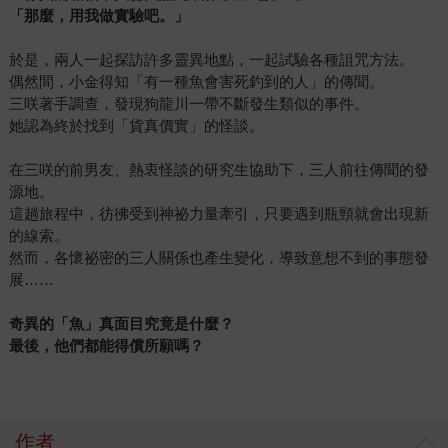
「那麼，用我做實驗吧。」
於是，兩人一起探訪許多靈異地點，一起試驗各種詛咒方法。
偶然間，小金得知「有一種魚會害死釣到的人」的傳聞。
三咲著手調查，發現狗龍川一帶不斷發生類似的事件。
她認為終於找到「貨真價實」的怪談。
在三咲的前男友、熱衷怪談的研究生協助下，三人前往傳聞的發
源地。
這趟旅程中，彷彿受到神祕力量牽引，只要遇到瓶頸就會出現新
的線索。
然而，各懷祕密的三人關係也產生變化，導致意想不到的事態發
展……
奇異的「魚」真面目究竟是什麼？
最後，他們都能得償所願嗎？
作者