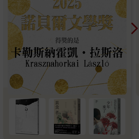
的魚。」
我停下腳步。前方幾步的地方，地面突然下陷。我抓住旁邊的樹
枝支撐，小心翼翼地探出身體查看。前方地面下陷約兩公尺，就
像一座小斷崖，樹林中只有那一帶呈缽狀凹陷。
沿著相當於缽緣的部分走去，斷崖有一部分崩坍，形成可供人上
下的緩坡。似乎是來到這裡的人都走一樣的路線下去，才把那塊
地方踩成了緩坡，整體被腳印踩得相當紮實。
「在這下面？」
小金問，我點點頭。
「當心腳步。」
我接過小金拿來當拐杖的樹枝，插在斜坡上，小心翼翼地走下
去。
聽說只要靠近這塊窪地，周圍就會突然陷入黑暗，或樹林裡有奇
妙的人影忽隱忽現。不過來到這裡的路上，並沒有發生任何奇異
的現象。
突然變暗，是因為這裡相對於山坡，呈現ㄈ字形凹陷，陽光被遮
蔽的關係吧。至於人影，我認為只是剛好跟來這裡探險的人碰上
而已。如果誤以為彼此是鬼怪，就會趕快先躲起來再說吧。
我如此分析著，來到窪地中央，立刻就看到那些東西了。
「噢，真的有耶。」