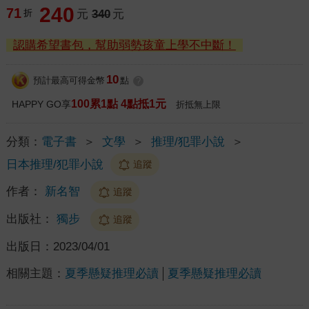
240
71
折
元
340
元
認購希望書包，幫助弱勢孩童上學不中斷！
10
預計最高可得金幣
點
?
100累1點 4點抵1元
HAPPY GO享
折抵無上限
分類：
電子書
＞
文學
＞
推理/犯罪小說
＞
日本推理/犯罪小說
追蹤
作者：
新名智
追蹤
出版社：
獨步
追蹤
出版日：
2023/04/01
相關主題：
夏季懸疑推理必讀
夏季懸疑推理必讀