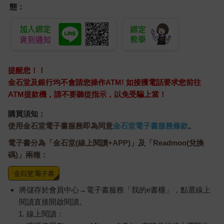
那群年輕人嚇到了，但沒有遇到更多可怕的事，各自返家。然而
態：
入夜以後，年輕人遇到鬼壓床，驚醒的時候，發現好幾個人偶手
持棒子，爬到動彈不得的自己身上。
人偶們用帶來的棒子，依序穿過年輕人的手腳。每一次穿刺，都
讓人經歷到火燒火燎般的劇痛。最後，終於輪到臉要被刺了。這
時年輕人實在太害怕了，忍不住閉上眼睛。然而，什麼事都沒有
發生。過了一會，鬼壓床解除，年輕人提心吊膽地睜眼一看，人
提醒您！！
偶們已消失不見。
金石堂及銀行均不會請您操作ATM! 如接獲電話要求您前往
隔天早上，年輕人聯絡一起去森林的朋友們，得知每個人都遇到
ATM提款機，請不要聽從指示，以免受騙上當！
一樣的事。可是，只有一個人聯絡不上。那個人就是當時弄壞人
偶的罪魁禍首。沒多久，那名朋友被發現成了一具屍體。他的臉
購買須知：
上插著一根巨大的棒子……
使用金石堂電子書服務即為同意
金石堂電子書服務條款
。
「所謂的鬼壓床，簡而言之就是做惡夢吧？」
電子書分為「金石堂(線上閱讀+APP)」及「Readmoo(兌換
「是啊。合理地解釋，就是夢見白天看到、嚇到自己的人偶罷
碼)」兩種：
了。」
「那臉上插著棒子呢？」
「我請松浦先生查過，有沒有早上被人發現的，臉上插著棒子死
將儲存於會員中心→電子書服務「我的e書櫃」，點選線上
掉的詭異屍體，可是好像沒有。」
「那就是騙人的嘛。」
閱讀直接開啟閱讀。
被這麼否定，我無從反駁。確實，如果有人死法如此離奇，一定
線上閱讀：
會引發熱議。