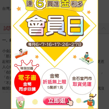
台灣人，大部分時間玩貓，偶爾畫圖。
試閱
一、釣到就會害人死掉的魚
小金說，好像有一種魚，釣到的人就會死掉。
「那是什麼？」
起初我並不當一回事。比起那種魚，拂過面頰的樹枝和雜草更惹
人心煩。預先噴上的除蟲液最好管用，我暗暗想著。
「在阿佐谷的釣魚場釣金魚的大叔跟我說的。他說有這種魚。」
「在金魚的釣魚場嗎？」
「不是，是海裡。」
離開道路後，走了很久。襯衫吸飽了汗，整個貼在皮膚上。我沒
想到居然會走進這樣的深山裡。看看手表，快四點了。希望能在
天黑前回家。
看更多
後方的小金還好嗎？回頭一看，她毫無疲態，不曉得什麼時候撿