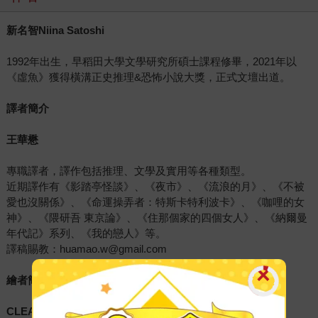
新名智Niina Satoshi
1992年出生，早稻田大學文學研究所碩士課程修畢，2021年以
《虛魚》獲得橫溝正史推理&恐怖小說大獎，正式文壇出道。
譯者簡介
王華懋
專職譯者，譯作包括推理、文學及實用等各種類型。
近期譯作有《影踏亭怪談》、《夜市》、《流浪的月》、《不被
愛也沒關係》、《命運操弄者：特斯卡特利波卡》、《咖哩的女
神》、《隈研吾 東京論》、《住那個家的四個女人》、《納爾曼
年代記》系列、《我的戀人》等。
譯稿賜教：huamao.w@gmail.com
繪者簡介
CLEA