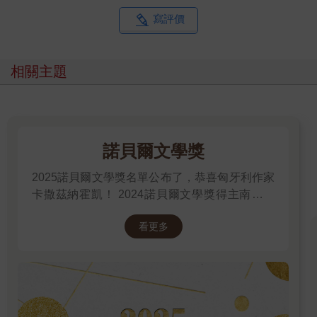
「那人死掉嘍？」
寫評價
「對。」
又前進了一段距離，陽光消失了。是進入山背處了吧。陰暗的暮
色陡地籠罩上來，樹木失去了色彩。我停止跟小金閒聊。陌生的
相關主題
鳥啼聲在某處作響。
「死因是什麼？」
我問。這是最重要的一點。
「大叔好像不知道，但他說是突然死掉，是不是生病啊？」
「如果是什麼特殊的死法，應該會特別提出來，像是自殺那一
諾貝爾文學獎
類。」
小金瞄了我一眼，又拿樹枝戳草叢：
2025諾貝爾文學獎名單公布了，恭喜匈牙利作家
「妳不信是吧？」
卡撒茲納霍凱！ 2024諾貝爾文學獎得主南韓女
「不太信。」
作家──韓江 新書出版。更多精彩好看的得獎作
就算是真的，感覺也派不上用場。要是有辦法百分之百釣到那種
看更多
品
魚也就罷了，既然只能交給運氣，便跟期待殞石掉下來砸死人沒
有兩樣。我沒辦法好整以暇地等到那時候。
「可是，」我接著說：「如果死因不是釣到魚的行為，而是魚本
身的話……」
「妳是說，那是看到就會死掉的魚？」
「或許喔。」前提是那位大叔說的是真的。「又或者單純是有毒