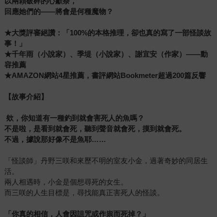
以兩顆破碎的心獻祭，
回應她們的——將會是何種魔物？
★
大獎評審絕讚：「100%的本格推理，卻也真的寫了一部怪談故
事！」
★千年雨（小說家）、季堤（小說家）、謝宜安（作家）——動
容推薦
★AMAZON網站4星推薦，書評網站Bookmeter超過200篇反響
【故事介紹】
欸，你知道有一種釣到就會害死人的魚嗎？
不是啦，是看到就會死，聽到聲音就會死，摸到就會死。
不過，據說那好像不是魚耶……
「怪談師」丹野三咲和來歷不明的室友小金，過著奇妙的同居生
活。
兩人相遇時，小金是個想尋死的女生。
而三咲的人生目標是，尋找能真正害死人的怪談。
「你真的相信，人會因詛咒或作祟而死掉？」