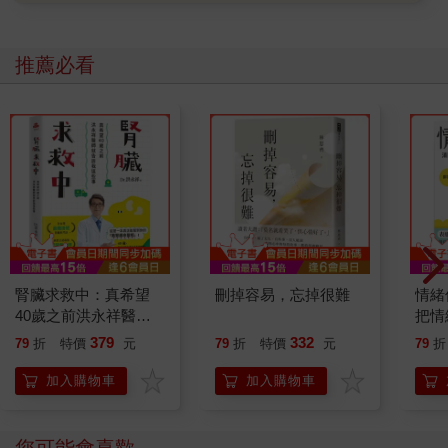
小金開心地說。確實，這幕景象相當壯觀。我伸展著痠痛的腰
腿，看著這一幕。
眼前是一大片插在地面上的人偶，數量約有幾十個。
推薦必看
其中有布偶，也有市松人偶之類的傳統人偶。有些人偶在日曬雨
淋下已腐朽，有些看起來很新，就像才剛插上去一樣。每一個人
偶的身體都以棒狀物穿過，插在地面。棒子的材料似乎沒有指
定，多半是木棒，也有用塑膠管或烤肉串叉穿過的。
小金背著手，一邊走一邊觀察並排的人偶們，興致盎然。
「這是什麼咒法？」
「有各種說法，像是這一帶的民間信仰，或原本是一種供養，或
邪教儀式的遺跡，也有人說是住在附近的奇怪歐巴桑三更半夜跑
來弄的。」
就我調查到的範圍內，比方二○○○年左右，某個網路論壇上的貼
文是這麼說的：
腎臟求救中：真希望
刪掉容易，忘掉很難
情緒
首先，找出一個想要從自己身上去除的東西，像是缺點、討厭的
40歲之前洪永祥醫師
把情
回憶等等。接著準備一個人偶或布娃娃。只要有頭和四肢，夠牢
就告訴我這些事
誰都
379
332
79
折
特價
元
79
折
特價
元
79
折
固，什麼樣的人偶都可以。
用自己的名字為人偶命名，每天跟它說話。說話時，要提到想去
加入購物車
加入購物車
除的東西，並咒罵人偶。譬如，假設我對外貌感到自卑，就把人
偶取名為「三咲」，每天對人偶說「三咲，妳真是有夠醜的。
喂！三咲，妳這個醜八怪」。
您可能會喜歡