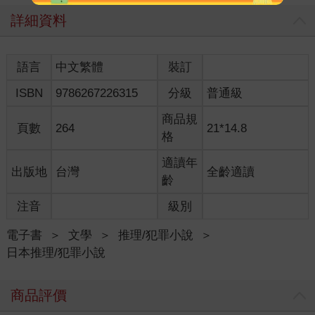
了根粗樹枝，拿來當拐杖撥開雜草叢。她成天穿在身上的那件髒
兮兮的卡其色夾克，沾滿了鬼針草之類的種子，但本人似乎不以
詳細資料
為意。
「是那種情況吧？」我喘過一口氣說：「開心到暴斃吧？」
「什麼意思？」
語言
中文繁體
裝訂
「不是說打高爾夫球一桿進洞，還是打麻將胡到『九蓮寶燈』，
ISBN
9786267226315
分級
普通級
就會爽死嗎？」
「我不懂。」
商品規
明明會去釣金魚，小金對高爾夫球和麻將卻似乎一竅不通。我們
頁數
264
21*14.8
格
在一起超過一年了，但我去工作時小金到底都在做些什麼，到現
在仍然充滿謎團。總之可以確定的是，她閒到不行。
適讀年
出版地
台灣
全齡適讀
「我是說，因為釣到稀奇的魚，開心到暴斃。」
齡
「聽起來不像是那樣耶。」
雜木林逐漸變得稀疏開闊，看來目的地近了。這麼一想，再看看
注音
級別
地面，四處掉落著寶特瓶之類的垃圾。應該是來探祕的人留下的
垃圾，真沒公德心。不過，我們也半斤八兩就是了。
電子書
＞
文學
＞
推理/犯罪小說
＞
「那個大叔說是從來沒看過的魚。他說那種魚全身滑溜溜的，不
日本推理/犯罪小說
然就是全身布滿尖刺。」
「一定是深海魚。」
商品評價
「或許吧。然後，那個大叔的朋友真的釣到了。那朋友當時只覺
得這魚好恐怖，連忙放了回去。」