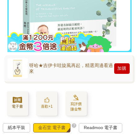
呀哈★吉伊卡哇旋風再起，精選周邊看過
加購
來
寫評價
電子書
喜歡+1
賺金幣
?
紙本平裝
金石堂 電子書
Readmoo 電子書