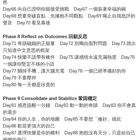
然
Day66 向自己證明你能接受挑戰 Day67 一個裝著幸福的碗
Day68 想要突破盲點，先擁抱不同觀點 Day69 喝止自我批評的
聲音 Day70 看見幕後
Phase 8 Reflect on Outcomes
回顧反思
Day71 奇蹟磁鐵的正能量 Day72 別獨自面對問題 Day73 跳出
只知道中文意思的框架
Day74 快樂不該帶有條件 Day75 讓感情永遠充滿熱度 Day76
一個讓你堅定不移的小語
Day77 關掉手機，讓大腦充電 Day78 一個已經準備好的你
Day79 不要壓抑
Day80 每一天都是珍貴的
Phase 9 Consolidate and Stabilize
鞏固穩定
Day81 感恩提醒一分鐘 Day82 動一動的奇蹟 Day83 你不會真
的退步
Day84 你的人生，你的地圖 Day85 不要想「修好」彼此
Day86 歡迎更強大的自己
Day87 選擇快樂是你的權利 Day88 抱怨沒有天分，只是給自己
偷懶的藉口