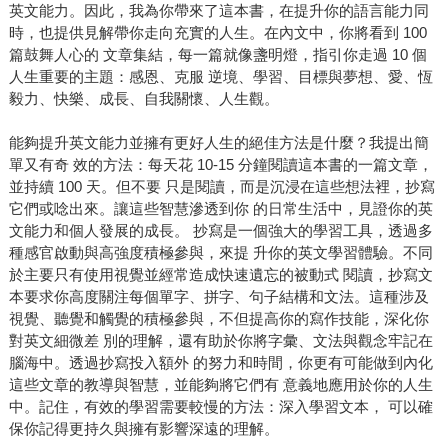
英文能力。因此，我為你帶來了這本書，在提升你的語言能力同
時，也提供見解帶你走向充實的人生。在內文中，你將看到 100
篇鼓舞人心的 文章集結，每一篇就像盞明燈，指引你走過 10 個
人生重要的主題：感恩、克服 逆境、學習、目標與夢想、愛、恆
毅力、快樂、成長、自我關懷、人生觀。
能夠提升英文能力並擁有更好人生的絕佳方法是什麼？我提出簡
單又有奇 效的方法：每天花 10-15 分鐘閱讀這本書的一篇文章，
並持續 100 天。但不要 只是閱讀，而是沉浸在這些想法裡，抄寫
它們或唸出來。讓這些智慧滲透到你 的日常生活中，見證你的英
文能力和個人發展的成長。 抄寫是一個強大的學習工具，透過多
種感官啟動與高強度積極參與，來提 升你的英文學習體驗。不同
於主要只有使用視覺並經常造成快速遺忘的被動式 閱讀，抄寫文
本要求你高度關注每個單字、拼字、句子結構和文法。這種涉及
視覺、聽覺和觸覺的積極參與，不但提高你的寫作技能，深化你
對英文細微差 別的理解，還有助於你將字彙、文法與觀念牢記在
腦海中。透過抄寫投入額外 的努力和時間，你更有可能做到內化
這些文章的教導與智慧，並能夠將它們有 意義地應用於你的人生
中。記住，有效的學習需要較慢的方法：深入學習文本， 可以確
保你記得更持久與擁有影響深遠的理解。