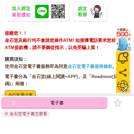
提醒您！！
金石堂及銀行均不會請您操作ATM! 如接獲電話要求您前往
ATM提款機，請不要聽從指示，以免受騙上當！
購買須知：
使用金石堂電子書服務即為同意
金石堂電子書服務條款
。
電子書分為「金石堂(線上閱讀+APP)」及「Readmoo(兌換
碼)」兩種：
電子書
將儲存於會員中心→電子書服務「我的e書櫃」，點選線上
閱讀直接開啟閱讀。
※ 金石堂電子書怎麼看
線上閱讀：
建議使用Chrome、Microsoft Edge 有較佳的線上瀏覽效
果， iOS 16 或以上版本，Android 6.0 以上版本，建議裝