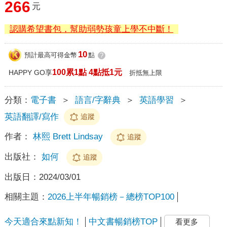
266
元
認購希望書包，幫助弱勢孩童上學不中斷！
10
預計最高可得金幣
點
?
100累1點 4點抵1元
HAPPY GO享
折抵無上限
分類：
電子書
＞
語言/字辭典
＞
英語學習
＞
英語翻譯/寫作
追蹤
作者：
林熙 Brett Lindsay
追蹤
出版社：
如何
追蹤
出版日：
2024/03/01
相關主題：
2026上半年暢銷榜－總榜TOP100
今天適合來點新知！
中文書暢銷榜TOP
看更多