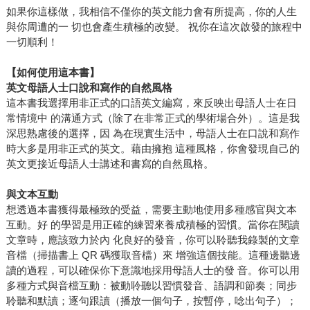
如果你這樣做，我相信不僅你的英文能力會有所提高，你的人生
與你周遭的一 切也會產生積極的改變。 祝你在這次啟發的旅程中
一切順利！
【如何使用這本書】
英文母語人士口說和寫作的自然風格
這本書我選擇用非正式的口語英文編寫，來反映出母語人士在日
常情境中 的溝通方式（除了在非常正式的學術場合外）。這是我
深思熟慮後的選擇，因 為在現實生活中，母語人士在口說和寫作
時大多是用非正式的英文。藉由擁抱 這種風格，你會發現自己的
英文更接近母語人士講述和書寫的自然風格。
與文本互動
想透過本書獲得最極致的受益，需要主動地使用多種感官與文本
互動。好 的學習是用正確的練習來養成積極的習慣。當你在閱讀
文章時，應該致力於內 化良好的發音，你可以聆聽我錄製的文章
音檔（掃描書上 QR 碼獲取音檔）來 增強這個技能。這種邊聽邊
讀的過程，可以確保你下意識地採用母語人士的發 音。你可以用
多種方式與音檔互動：被動聆聽以習慣發音、語調和節奏；同步
聆聽和默讀；逐句跟讀（播放一個句子，按暫停，唸出句子）；