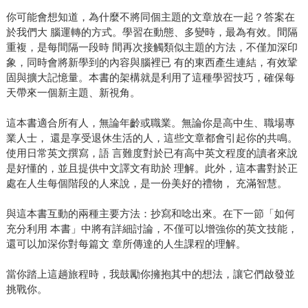
你可能會想知道，為什麼不將同個主題的文章放在一起？答案在
於我們大 腦運轉的方式。學習在動態、多變時，最為有效。間隔
重複，是每間隔一段時 間再次接觸類似主題的方法，不僅加深印
象，同時會將新學到的內容與腦裡已 有的東西產生連結，有效鞏
固與擴大記憶量。本書的架構就是利用了這種學習技巧，確保每
天帶來一個新主題、新視角。
這本書適合所有人，無論年齡或職業。無論你是高中生、職場專
業人士， 還是享受退休生活的人，這些文章都會引起你的共鳴。
使用日常英文撰寫，語 言難度對於已有高中英文程度的讀者來說
是好懂的，並且提供中文譯文有助於 理解。此外，這本書對於正
處在人生每個階段的人來說，是一份美好的禮物， 充滿智慧。
與這本書互動的兩種主要方法：抄寫和唸出來。在下一節「如何
充分利用 本書」中將有詳細討論，不僅可以增強你的英文技能，
還可以加深你對每篇文 章所傳達的人生課程的理解。
當你踏上這趟旅程時，我鼓勵你擁抱其中的想法，讓它們啟發並
挑戰你。