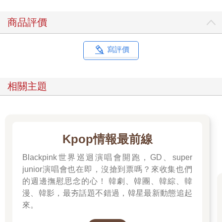
這意思 是說：意識到最簡單的事情也能帶來快樂，並且真正發覺
到它，你會發現自己 感到知足，這確實是一種很棒的生活方式。
商品評價
lament 哀嘆
shift 轉變
寫評價
multiple 倍增、加倍
realize 發覺、意識到
contentment 知足、滿足
相關主題
Kpop情報最前線
Blackpink世界巡迴演唱會開跑，GD、super
junior演唱會也在即，沒搶到票嗎？來收集也們
的週邊撫慰思念的心！ 韓劇、韓團、韓綜、韓
漫、韓影，最夯話題不錯過，韓星最新動態追起
來。