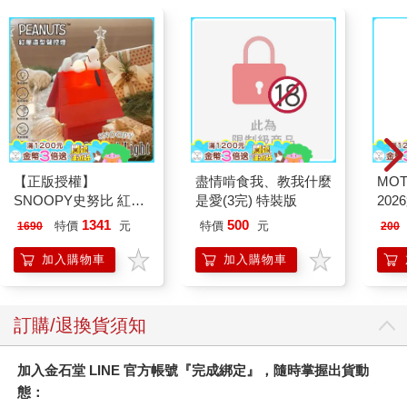
【正版授權】
盡情啃食我、教我什麼
MO
SNOOPY史努比 紅屋
是愛(3完) 特裝版
202
造型聲控燈 夜燈 氣氛
1341
500
特價
元
特價
元
1690
200
燈
加入購物車
加入購物車
訂購/退換貨須知
加入金石堂 LINE 官方帳號『完成綁定』，隨時掌握出貨動
態：