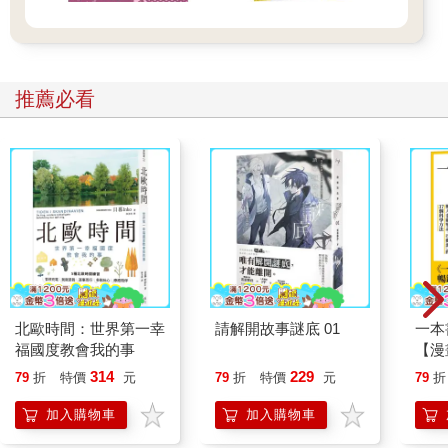
推薦必看
北歐時間：世界第一幸
請解開故事謎底 01
一本
福國度教會我的事
【漫
行動
314
229
79
折
特價
元
79
折
特價
元
79
折
開關
「行
加入購物車
加入購物車
學方