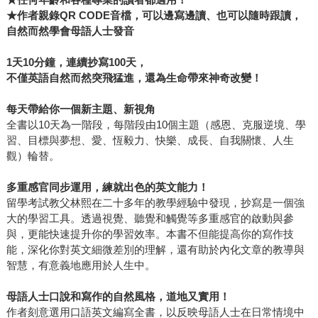
★
作者親錄QR CODE
音檔，可以邊寫邊讀、也可以隨時跟讀，
自然而然學會母語人士發音
1
天10
分鐘，連續抄寫100
天，
不僅英語自然而然突飛猛進，還為生命帶來神奇改變！
每天帶給你一個新主題、新視角
全書以10天為一階段，每階段由10個主題（感恩、克服逆境、學
習、目標與夢想、愛、恆毅力、快樂、成長、自我關懷、人生
觀）輪替。
多重感官同步運用，練就出色的英文能力！
留學考試教父林熙在二十多年的教學經驗中發現，抄寫是一個強
大的學習工具。透過視覺、聽覺和觸覺等多重感官的啟動與參
與，更能快速提升你的學習效率。本書不但能提高你的寫作技
能，深化你對英文細微差別的理解，還有助於內化文章的教導與
智慧，有意義地應用於人生中。
母語人士口說和寫作的自然風格，道地又實用！
作者刻意選用口語英文編寫全書，以反映母語人士在日常情境中