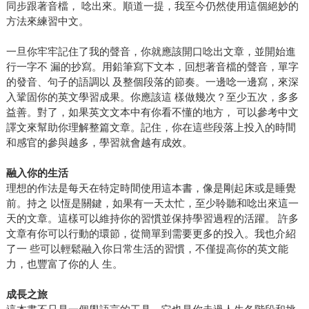
同步跟著音檔， 唸出來。順道一提，我至今仍然使用這個絕妙的
方法來練習中文。
一旦你牢牢記住了我的聲音，你就應該開口唸出文章，並開始進
行一字不 漏的抄寫。用鉛筆寫下文本，回想著音檔的聲音，單字
的發音、句子的語調以 及整個段落的節奏。一邊唸一邊寫，來深
入鞏固你的英文學習成果。你應該這 樣做幾次？至少五次，多多
益善。對了，如果英文文本中有你看不懂的地方， 可以參考中文
譯文來幫助你理解整篇文章。記住，你在這些段落上投入的時間
和感官的參與越多，學習就會越有成效。
融入你的生活
理想的作法是每天在特定時間使用這本書，像是剛起床或是睡覺
前。持之 以恆是關鍵，如果有一天太忙，至少聆聽和唸出來這一
天的文章。這樣可以維持你的習慣並保持學習過程的活躍。 許多
文章有你可以行動的環節，從簡單到需要更多的投入。我也介紹
了一 些可以輕鬆融入你日常生活的習慣，不僅提高你的英文能
力，也豐富了你的人 生。
成長之旅