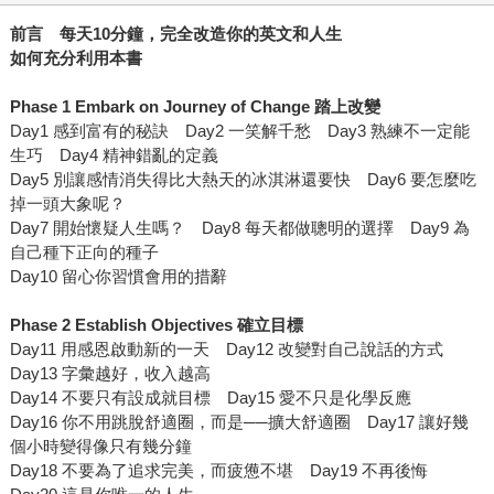
前言 每天
10
分鐘，完全改造你的英文和人生
如何充分利用本書
Phase 1 Embark on Journey of Change
踏上改變
Day1 感到富有的秘訣 Day2 一笑解千愁 Day3 熟練不一定能
生巧 Day4 精神錯亂的定義
Day5 別讓感情消失得比大熱天的冰淇淋還要快 Day6 要怎麼吃
掉一頭大象呢？
Day7 開始懷疑人生嗎？ Day8 每天都做聰明的選擇 Day9 為
自己種下正向的種子
Day10 留心你習慣會用的措辭
Phase 2 Establish Objectives
確立目標
Day11 用感恩啟動新的一天 Day12 改變對自己說話的方式
Day13 字彙越好，收入越高
Day14 不要只有設成就目標 Day15 愛不只是化學反應
Day16 你不用跳脫舒適圈，而是──擴大舒適圈 Day17 讓好幾
個小時變得像只有幾分鐘
Day18 不要為了追求完美，而疲憊不堪 Day19 不再後悔