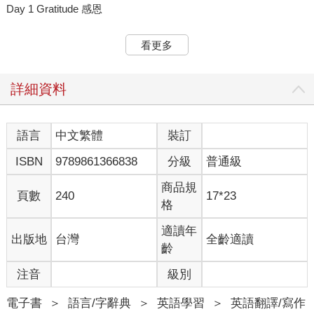
Day 1 Gratitude 感恩
The Secret to Feeling Rich.
Gratitude is like a magical lens that changes how you see things.
看更多
When you start appreciating what you have, instead of lamenting
what you don't have, something shifts. It's like suddenly, what you
have multiplies in value. It's not about having a lot—it’s about
詳細資料
appreciating what you have. That’s the secret to feeling truly rich.
So, even on tough days, finding something, no matter how small,
to be thankful for, can change the way you view life. It's about
語言
中文繁體
裝訂
realizing that even the simplest things can bring joy, and in
ISBN
9789861366838
分級
普通級
recognizing that, you find contentment. It’s really an awesome
way to live.
商品規
頁數
240
17*23
格
感到富有的秘訣
感恩就像一個神奇的鏡片，可以改變你看待事物的方式。當你開
適讀年
出版地
台灣
全齡適讀
始感激自己所 擁有的東西，而不是哀嘆自己所沒有的東西時，有
齡
些事就會改變。就像突然之 間，你所擁有的事物價值倍增。重要
的不是你擁有很多，而是珍惜你所擁有的。 這就是真正感到富有
注音
級別
的祕訣。因此，即使在艱難的日子裡，你也要找到一些值 得感激
的事情，無論是多麼小的事情，都可以改變你看待人生的方式。
電子書
＞
語言/字辭典
＞
英語學習
＞
英語翻譯/寫作