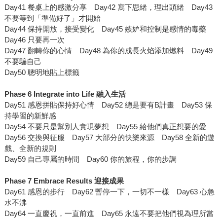
Day41 餐桌上的感激分享 Day42 寫下思緒，理出頭緒 Day43
不要等到「準備好了」才開始
Day44 保持開放，接受變化 Day45 嫉妒和控制是感情的毒藥
Day46 只要再一次
Day47 翻轉你的心情 Day48 為你的成長火焰添加燃料 Day49
不要騙自己
Day50 聰明地貼上標籤
Phase 6 Integrate into Life
融入生活
Day51 感恩拼貼保持好心情 Day52 總是要有B計畫 Day53 保
持學習的新鮮感
Day54 不要只是幫別人實現夢想 Day55 給他們真正想要的愛
Day56 交換與征服 Day57 大部分的快樂來源 Day58 全新的遊
戲、全新的規則
Day59 自己專屬的時間 Day60 你的旅程，你的步調
Phase 7 Embrace Results
迎接成果
Day61 感恩的步行 Day62 暫停一下，一切不一樣 Day63 心急
水不沸
Day64 一直慶祝，一直前進 Day65 永遠不要把他們視為理所當