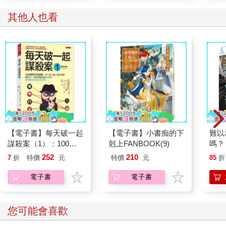
其他人也看
【電子書】每天破一起
【電子書】小書痴的下
難以
謀殺案（1）：100道
剋上FANBOOK(9)
嗎？
懸案等你破解，車上床
252
210
7
折
特價
元
特價
元
85
折
上廁上最佳娛樂，觀察
力、推理與歸納能力大
電子書
電子書
增，犀利的你永遠直指
真相。
您可能會喜歡