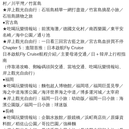
村／川平灣／竹富島
★岸上觀光自由行：石垣島精華一網打盡遊／竹富島摘星小旅／
石垣島購物之旅
●宮古島
★吃喝玩樂情報站：前濱海灘／德國文化村／南西樂園／東平安
名崎／海中公園／通り池
★岸上觀光自由行：一日看三回宮古藍之旅／宮古島血拚買不停
Chapter 5：進階首推：日本啟航Fly Cruise
日本啟航Fly Cruise航程介紹／主要母港交通／日＋韓岸上行程指
南
（停靠港攻略、郵輪碼頭與交通、當地交通、吃喝玩樂情報站、
岸上觀光自由行）
●福岡
★吃喝玩樂情報站：麵包超人博物館／福岡塔／福岡巨蛋見學／
海之中道海濱公園／海洋世界海之中道／博多運河城／太宰府
★岸上觀光自由行：福岡一日小旅：幼幼版／福岡一日小旅：海
濱公園版／福岡一日小旅：球迷版
●長崎
★吃喝玩樂情報站：企鵝水族館／眼鏡橋／浜町商店街／原爆資
料館／稻佐山公園／哥拉巴園／強棒麵