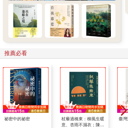
推薦必看
祕密中的祕密
杖藜過橋東：柳風生暖
臺灣
意、杏雨不濕衣；陳亮