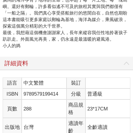
嶼。還好有郵輪，許多看似遙不可及的旅程其實與我們都僅有
「一船之隔」。我們真心享受搭船旅行的悠閒自在，自然也期盼
這本書能吸引更多家庭以郵輪為基地，海洋為媒介，乘風破浪，
探索這個萬分精彩的大千世界。
最後，我想藉這個機會謝謝家人，長年來縱容我任性地拎著孩子
趴趴走。外面風光再美，家，仍永遠是最溫暖的避風港。
小人的媽
詳細資料
語言
中文繁體
裝訂
ISBN
9789579199414
分級
普通級
商品規
頁數
288
23*17CM
格
適讀年
出版地
台灣
全齡適讀
齡