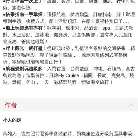
●
行前準備一次上手！
護照、簽證、疫苗、換匯、通訊、行李打包
術、旅遊保險…。
●
搭乘指南一手掌握！
選擇航程、艙房類型、訂艙指南、線上辦理
報到手續、收費方式、船上活動預訂、在船上慶祝特別日子…。
●
船上玩樂應有盡有！
歌舞劇、魔術秀、品酒會、spa、主題式派
對、水上活動、游泳池、健身房、兒童俱樂部…還有專人兒童託
管服務，爸媽超輕鬆！
●
岸上觀光一網打盡！
從碼頭出發，到抵達各景點的交通搭乘，精
華景點吃喝玩樂、親子遊最佳路線…，圖示索引條列式完整解
析，零經驗也能輕鬆自由行！
●
航程規劃玩超級多！
入門首選：台灣啟航，沖繩、石垣島、宮古
島跳島遊；進階首推：日韓Fly Cruise，福岡、長崎、鹿兒島、境
港、舞鶴、釜山，一天一港精選航程，體驗海空旅行！
作者
小人的媽
高雄人，從拍照前還得學會裝底片、飛機座位還分吸菸區與非吸