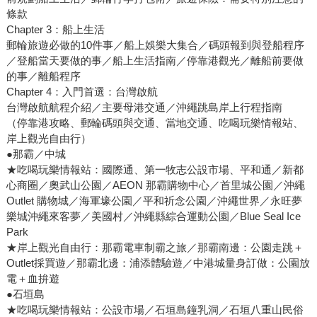
條款
Chapter 3：船上生活
郵輪旅遊必做的10件事／船上娛樂大集合／碼頭報到與登船程序
／登船當天要做的事／船上生活指南／停靠港觀光／離船前要做
的事／離船程序
Chapter 4：入門首選：台灣啟航
台灣啟航航程介紹／主要母港交通／沖繩跳島岸上行程指南
（停靠港攻略、郵輪碼頭與交通、當地交通、吃喝玩樂情報站、
岸上觀光自由行）
●那霸／中城
★吃喝玩樂情報站：國際通、第一牧志公設市場、平和通／新都
心商圈／奧武山公園／AEON 那霸購物中心／首里城公園／沖繩
Outlet 購物城／海軍壕公園／平和祈念公園／沖繩世界／永旺夢
樂城沖繩來客夢／美國村／沖繩縣綜合運動公園／Blue Seal Ice
Park
★岸上觀光自由行：那霸電車制霸之旅／那霸南邊：公園走跳＋
Outlet採買遊／那霸北邊：浦添體驗遊／中港城量身訂做：公園放
電＋血拚遊
●石垣島
★吃喝玩樂情報站：公設市場／石垣島鐘乳洞／石垣八重山民俗