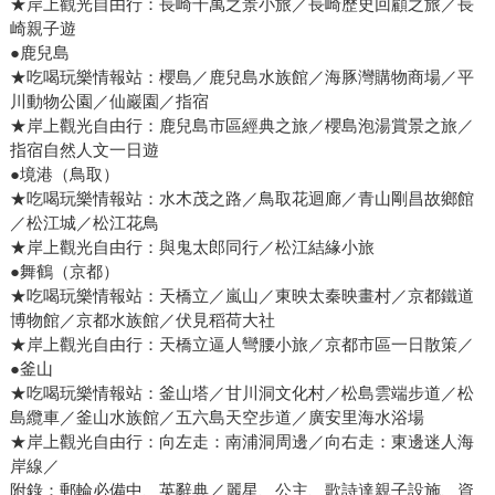
★岸上觀光自由行：長崎千萬之景小旅／長崎歷史回顧之旅／長
崎親子遊
●鹿兒島
★吃喝玩樂情報站：櫻島／鹿兒島水族館／海豚灣購物商場／平
川動物公園／仙巖園／指宿
★岸上觀光自由行：鹿兒島市區經典之旅／櫻島泡湯賞景之旅／
指宿自然人文一日遊
●境港（鳥取）
★吃喝玩樂情報站：水木茂之路／鳥取花迴廊／青山剛昌故鄉館
／松江城／松江花鳥
★岸上觀光自由行：與鬼太郎同行／松江結緣小旅
●舞鶴（京都）
★吃喝玩樂情報站：天橋立／嵐山／東映太秦映畫村／京都鐵道
博物館／京都水族館／伏見稻荷大社
★岸上觀光自由行：天橋立逼人彎腰小旅／京都市區一日散策／
●釜山
★吃喝玩樂情報站：釜山塔／甘川洞文化村／松島雲端步道／松
島纜車／釜山水族館／五六島天空步道／廣安里海水浴場
★岸上觀光自由行：向左走：南浦洞周邊／向右走：東邊迷人海
岸線／
附錄：郵輪必備中、英辭典／麗星、公主、歌詩達親子設施、資