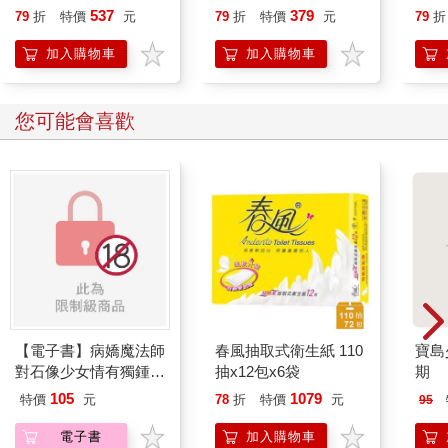
恭談以心轉境的適齡漫
537
379
79
折
特價
元
79
折
特價
元
79
折
想
加入購物車
加入購物車
您可能會喜歡
【電子書】病嬌魔法師
春風抽取式衛生紙 110
寶島少
對石像少女情有獨鍾
抽x12包x6袋
期
——魔女融化在愛徒的
105
1079
特價
元
78
折
特價
元
95
熱吻裡【漫畫版】(1)
電子書
加入購物車