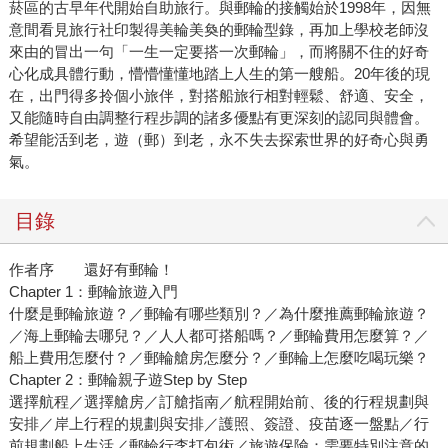
菸區的古早年代開始自助旅行。與郵輪的接觸始於1998年，因無
意間看見旅行社印製得美輪美奐的郵輪型錄，再加上學校老師沒
來由的冒出一句「一生一定要搭一次郵輪」，而將關不住的好奇
心化成具體行動，懵懵懂懂地踏上人生的第一艘船。20年後的現
在，出門得多拎個小旅伴，對搭船旅行相對輕鬆、舒適、安全，
又能隨時自由調整行程步調的諸多優點有更深刻的認同與體會。
希望能活到老，遊（郵）到老，永不失去探索世界的好奇心與勇
氣。
目錄
作者序 還好有郵輪！
Chapter 1：郵輪旅遊入門
什麼是郵輪旅遊？／郵輪有哪些類別？／為什麼推薦郵輪旅遊？
／海上郵輪去哪兒？／人人都可搭船嗎？／郵輪費用怎麼算？／
船上費用怎麼付？／郵輪艙房怎麼分？／郵輪上怎麼吃喝玩樂？
Chapter 2：郵輪親子遊Step by Step
選擇航程／選擇艙房／訂艙指南／航程開始前、後的行程規劃與
安排／岸上行程的規劃與安排／護照、簽證、疫苗逐一盤點／行
前規劃船上生活／郵輪行李打包術／旅遊保險：需要特別注意的