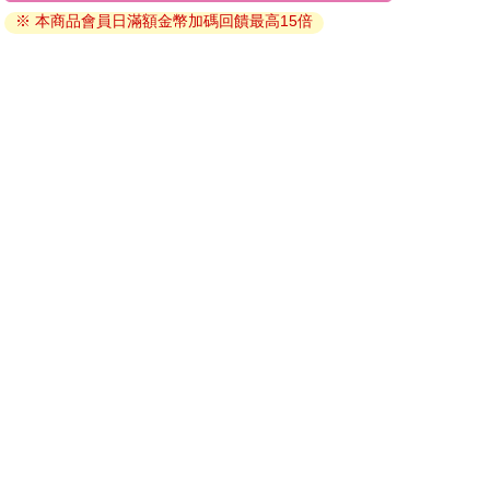
※ 本商品會員日滿額金幣加碼回饋最高15倍
因版權保護，您在金石堂所購買的電子書僅能以金石堂專屬
的閱讀軟體開啟閱讀，無法以其他閱讀器或直接下載檔案。
依據「消費者保護法」第19條及行政院消費者保護處公告之
「通訊交易解除權合理例外情事適用準則」，非以有形媒介
提供之數位內容或一經提供即為完成之線上服務，經消費者
事先同意始提供。（如：電子書、電子雜誌、下載版軟體、
虛擬商品…等），
不受「網購服務需提供七日鑑賞期」的限
制
。為維護您的權益，建議您先使用「試閱」功能後再付款
購買。