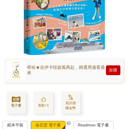
呀哈★吉伊卡哇旋風再起，精選周邊看過
加購
來
寫評價
電子書
喜歡+1
賺金幣
?
紙本平裝
金石堂 電子書
Readmoo 電子書