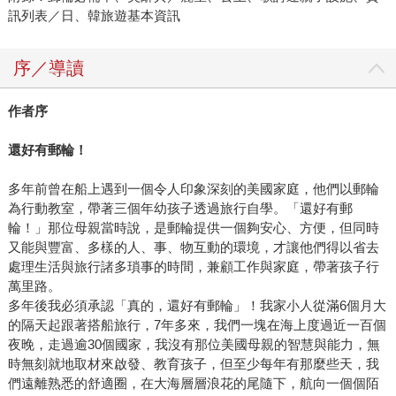
訊列表／日、韓旅遊基本資訊
序／導讀
作者序
還好有郵輪！
多年前曾在船上遇到一個令人印象深刻的美國家庭，他們以郵輪
為行動教室，帶著三個年幼孩子透過旅行自學。「還好有郵
輪！」那位母親當時說，是郵輪提供一個夠安心、方便，但同時
又能與豐富、多樣的人、事、物互動的環境，才讓他們得以省去
處理生活與旅行諸多瑣事的時間，兼顧工作與家庭，帶著孩子行
萬里路。
多年後我必須承認「真的，還好有郵輪」！我家小人從滿6個月大
的隔天起跟著搭船旅行，7年多來，我們一塊在海上度過近一百個
夜晚，走過逾30個國家，我沒有那位美國母親的智慧與能力，無
時無刻就地取材來啟發、教育孩子，但至少每年有那麼些天，我
們遠離熟悉的舒適圈，在大海層層浪花的尾隨下，航向一個個陌