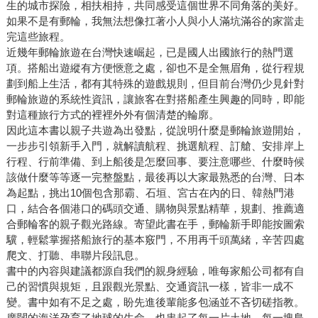
生的城市探險，相扶相持，共同感受這個世界不同角落的美好。
如果不是有郵輪，我無法想像扛著小人與小人滿坑滿谷的家當走
完這些旅程。
近幾年郵輪旅遊在台灣快速崛起，已是國人出國旅行的熱門選
項。搭船出遊縱有方便愜意之處，卻也不是全無眉角，從行程規
劃到船上生活，都有其特殊的遊戲規則，但目前台灣仍少見針對
郵輪旅遊的系統性資訊，讓旅客在對搭船產生興趣的同時，即能
對這種旅行方式的裡裡外外有個清楚的輪廓。
因此這本書以親子共遊為出發點，從說明什麼是郵輪旅遊開始，
一步步引領新手入門，就解讀航程、挑選航程、訂艙、安排岸上
行程、行前準備、到上船後是怎麼回事、要注意哪些、什麼時候
該做什麼等等逐一完整盤點，最後再以大家最熟悉的台灣、日本
為起點，挑出10個包含那霸、石垣、宮古在內的日、韓熱門港
口，結合各個港口的碼頭交通、購物與景點精華，規劃、推薦適
合郵輪客的親子觀光路線。寄望此書在手，郵輪新手即能按圖索
驥，輕鬆掌握搭船旅行的基本竅門，不用再千頭萬緒，辛苦四處
爬文、打聽、串聯片段訊息。
書中的內容與建議都源自我們的親身經驗，唯每家船公司都有自
己的習慣與規矩，且跟觀光景點、交通資訊一樣，皆非一成不
變。書中如有不足之處，盼先進後輩能多包涵並不吝切磋指教。
廣闊的海洋孕育了地球的生命，也串起了每一片土地、每一塊島