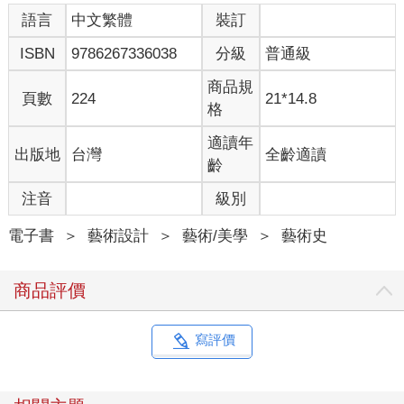
語言
中文繁體
裝訂
ISBN
9786267336038
分級
普通級
商品規
頁數
224
21*14.8
格
適讀年
出版地
台灣
全齡適讀
齡
注音
級別
電子書
＞
藝術設計
＞
藝術/美學
＞
藝術史
商品評價
寫評價