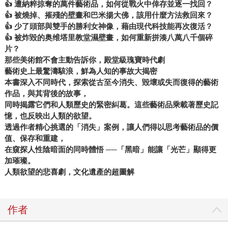
👍 遭納粹掠奪的萬件藝術品，如何從戰火中倖存並逐一找回？
👍 被燒掉、摧殘的壁畫和巴米揚大佛，該用什麼方法救回來？
👍 少了頭部與雙手的勝利女神像，藉由現代科技能再次復活？
👍 被炸毀的奥维塔里教堂濕壁畫，如何重新拼湊八萬八千個碎
片？
那些美術館不會主動告訴你，殿堂級瑰寶時代劇
藝術史上最驚濤駭浪，鮮為人知的事故大揭密
本書深入不同時代，探索從古至今消失、毀壞或失而復得的藝術
作品，與其背後的故事，
同時揭露它們和人類歷史的緊密糾葛。這些藝術品乘載著歷史記
憶，也反映出人類的欲望。
透過作者精心挑選的「消失」案例，讓人們得以思考藝術品的價
值、保存和重建，
在窺探人性陰暗面的同時體悟 ──「黑暗」能讓「光芒」顯得更
加璀璨。
人類欲望的悲喜劇，文化遺產的超圖解
作者