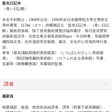
藍色日記本
（青い日記帳）
本名中村剛士，1968年出生，1990年於日本國學院大學文學部文
學科畢業。以Tak（タケ）的暱稱設立「藍色日記本」（青い日記
帳）藝術部落格。除了發表藝術展覽評論與書評，每日提供豐富
的藝術資訊等，也曾在東京都美術館與goo「今日時事」等媒體專
欄投稿文章。此外還經常於藝廊、書店、文化中心等場所舉行座
談。
著有《最為淺顯易懂的美術鑑賞》（いちばんやさしい美術鑑
賞）、《附設咖啡廳的美術館》（カフェのある美術館）等書，
並參與《維梅爾會議》等書籍的監修。
譯者
楊家昌
熱愛攝影、旅遊、烘焙的自由譯者。譯有《和菓子絕美圖鑑》、