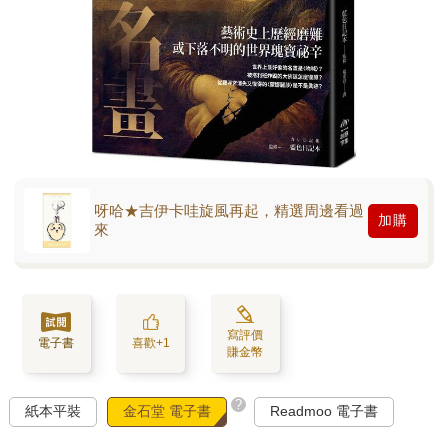
呀哈★吉伊卡哇旋風再起，精選周邊看過
加購
來
寫評價
電子書
喜歡+1
賺金幣
?
紙本平裝
金石堂 電子書
Readmoo 電子書