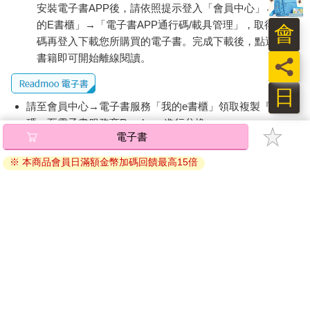
安裝電子書APP後，請依照提示登入「會員中心」→「我
的E書櫃」→「電子書APP通行碼/載具管理」，取得通行
會
碼再登入下載您所購買的電子書。完成下載後，點選任一
書籍即可開始離線閱讀。
員
日
請至會員中心→電子書服務「我的e書櫃」領取複製『兌換
碼』至電子書服務商Readmoo進行兌換。
電子書
退換貨須知：
※ 本商品會員日滿額金幣加碼回饋最高15倍
因版權保護，您在金石堂所購買的電子書僅能以金石堂專屬
的閱讀軟體開啟閱讀，無法以其他閱讀器或直接下載檔案。
依據「消費者保護法」第19條及行政院消費者保護處公告之
「通訊交易解除權合理例外情事適用準則」，非以有形媒介
提供之數位內容或一經提供即為完成之線上服務，經消費者
事先同意始提供。（如：電子書、電子雜誌、下載版軟體、
虛擬商品…等），
不受「網購服務需提供七日鑑賞期」的限
制
。為維護您的權益，建議您先使用「試閱」功能後再付款
購買。