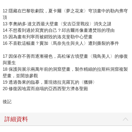
12 隱藏在巴黎歌劇院，夏卡爾〈夢之花束〉穹頂畫中的勒內弗穹
頂
13 李奧納多‧達文西最大壁畫〈安吉亞里戰役〉消失之謎
14 不想看到過於寫實的自己？邱吉爾肖像畫遭焚毀的理由
15 因為畫有列寧而被銷毀的洛克斐勒中心壁畫
16 不喜歡這幅畫？竇加〈馬奈先生與夫人〉遭到撕裂的事件
17 因保存不善而逐漸褪色，高松塚古墳壁畫〈飛鳥美人〉的修復
與重生
18 保護與展示兩萬年前的洞窟壁畫，製作精細的拉斯科洞窟複製
壁畫，並開放參觀
19 透過魯東的臨摹，重現德拉克羅瓦的〈獵獅〉
20 修復因地震而崩塌的亞西西聖方濟各聖殿
後記
詳細資料