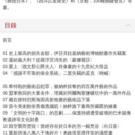
《裸體日本》、《西洋占星術史》和《京都，100種關鍵發見》等
書。
目錄
前言
01 史上最高的損失金額，伊莎貝拉嘉納藝術博物館畫作失竊案
02 還給義大利？從羅浮宮消失的〈蒙娜麗莎〉
03 愛上〈德文郡公爵夫人〉肖像畫的十九世紀大怪盜
04 「感謝不牢靠的保全系統」二度失竊的孟克〈吶喊〉
05 希特勒的藝術品犯罪，被納粹掠奪的四百萬件藝術作品
06 盟軍救回的大量名作，埋藏於阿爾陶塞鹽礦坑中的一萬件作品
07 藏在腓特烈斯海因高射炮臺的藝術品下落
08 當今美術館依舊傷透腦筋！納粹旗下畫商所藏匿的繪畫
09 「文明的十字路口」的悲劇……保護持續遭受破壞的巴米揚佛
教遺跡等文化財產
10 因空襲而焚毀！曾經存在於日本的另一幅梵谷〈向日葵〉
11 重新拼湊八萬八千塊碎片！奧維塔里禮拜堂的濕壁畫