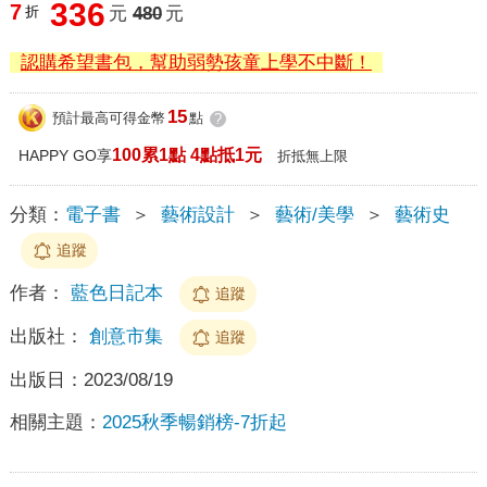
336
7
折
元
480
元
認購希望書包，幫助弱勢孩童上學不中斷！
15
預計最高可得金幣
點
?
100累1點 4點抵1元
HAPPY GO享
折抵無上限
分類：
電子書
＞
藝術設計
＞
藝術/美學
＞
藝術史
追蹤
作者：
藍色日記本
追蹤
出版社：
創意市集
追蹤
出版日：
2023/08/19
相關主題：
2025秋季暢銷榜-7折起