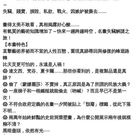
～
失竊、賤賣、損毀、私欲、戰火、因嫉妒被撕去……
畫得太美不敢看，真相揭露好心酸……
有氣質的藝術知識增加了～快來一趟跨越時空，名畫失竊解謎之
旅！
【本書特色】
直擊藝術界祕而不宣的人性百態，重現真跡尋回與修復的峰迴路
轉
比天災更可怕的，永遠是人禍！
😱 達文西、梵谷、夏卡爾……那些你看到的，是複製品還是真
跡？
😱 偷了〈蒙娜麗莎〉不賣掉，真正原因是為了所謂的民族大義？
😱 一座梯子和一根鐵槌就能偷走〈吶喊〉？而且早已不是第一
次！
😱 不符合政府定義的名畫一夕間被貼上「頹廢」標籤，從此下落
不明…
😱 兩萬年始終鮮豔的史前洞窟壁畫，為什麼公開展示兩年後就模
糊不清？
黑暗盡頭，依然有光──