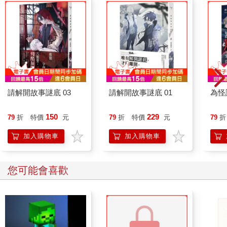
請解開故事謎底 03
請解開故事謎底 01
為怪
150
229
79
折
特價
元
79
折
特價
元
79
折
加入購物車
加入購物車
您可能會喜歡