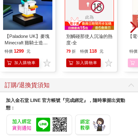
【Paladone UK】麥塊
別觸碰那使人沉淪的熱
【電
Minecraft 雞騎士造型
度-全
ICON小夜燈
1299
118
特價
元
79
折
特價
元
特價
加入購物車
加入購物車
訂購/退換貨須知
加入金石堂 LINE 官方帳號『完成綁定』，隨時掌握出貨動
態：