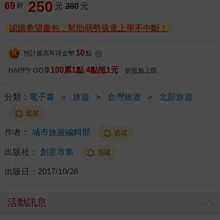
250
69
折
元
360
元
認購希望書包，幫助弱勢孩童上學不中斷！
10
預計最高可得金幣
點
?
100累1點 4點抵1元
HAPPY GO享
折抵無上限
分類：
電子書
＞
旅遊
＞
台灣旅遊
＞
北部旅遊
追蹤
作者：
城市旅遊編輯部
追蹤
出版社：
創意市集
追蹤
出版日：
2017/10/28
活動訊息