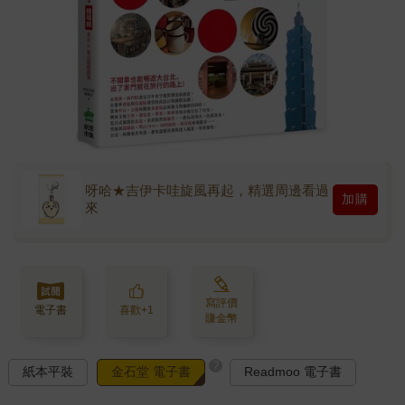
呀哈★吉伊卡哇旋風再起，精選周邊看過
加購
來
寫評價
電子書
喜歡+1
賺金幣
?
紙本平裝
金石堂 電子書
Readmoo 電子書