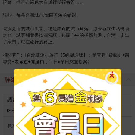
挖寶，徜徉在綠色大自然裡慢行看景……
這些，都是台灣城市/郊區景象的縮影。
還沒見過的城市風景、總是錯過的城市角落，原來就在生活轉瞬
之間，試著翻開書按圖索驥，跟隨心中的指標前進，台灣，走出
了家門，就在旅行的路上。
相關著作:《台北捷運小旅行【5線暢通版】：踏青趣+賞藝史+衝
尋寶+老城遊+閒逛街，半日x單日悠遊提案》
詳細資料
語言
中文繁體
裝訂
ISBN
4717702900977
分級
普通級
商品規
頁數
288
23*17CM
格