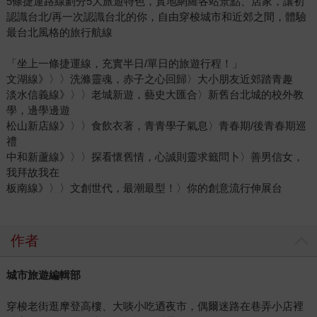
5條捷運路線劃分5大旅遊特色，實地網羅各站景點、店家，讓初
認識台北/再一次認識台北的你，自由穿梭城市和近郊之間，體驗
最台北風格的旅行航線
「坐上一條捷運線，充實半日/單日的旅遊行程！」
文湖線》〉〉洗滌靈魂，赤子之心回歸〉大小朋友近郊踏青趣
淡水信義線》〉〉老城新遊，藝史大匯合〉新舊台北城的校外教
學，邊學邊遊
松山新店線》〉〉食飲衣著，青青學子氣息〉青春期/後青春期巡
禮
中和新蘆線》〉〉探看懷舊情，心誠則靈求籤問卜〉善男信女，
我拜故我在
板南線》〉〉文創世代，最潮最型！〉你的創意流行伸展台
作者
城市旅遊編輯部
穿梭老街逛摩登高樓、大啖小吃迺夜市，偶爾迷路在巷弄小店裡