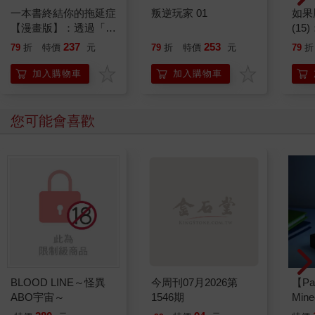
一本書終結你的拖延症
叛逆玩家 01
如果
【漫畫版】：透過「小
(1
行動」打開大腦的行動
貓漫
237
253
79
折
特價
元
79
折
特價
元
79
折
開關，懶人也能變身
「行動派」的37個科
加入購物車
加入購物車
學方法
您可能會喜歡
BLOOD LINE～怪異
今周刊07月2026第
【Pa
ABO宇宙～
1546期
Min
IC