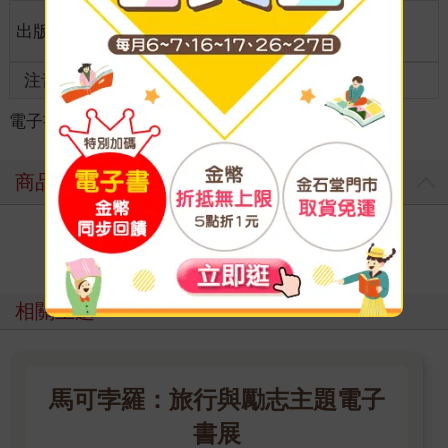
適讀年
出版地
台灣
全齡適讀
齡
注音
級別
電子書
＞
旅遊
＞
台灣旅遊
＞
北部旅遊
商品評價
寫評價
相關主題
馬可孛羅：旅行與勵志主題電子
書展