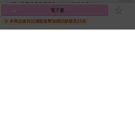
碼』至電子書服務商Readmoo進行兌換。
電子書
退換貨須知：
※ 本商品會員日滿額金幣加碼回饋最高15倍
因版權保護，您在金石堂所購買的電子書僅能以金石堂專屬
的閱讀軟體開啟閱讀，無法以其他閱讀器或直接下載檔案。
依據「消費者保護法」第19條及行政院消費者保護處公告之
「通訊交易解除權合理例外情事適用準則」，非以有形媒介
提供之數位內容或一經提供即為完成之線上服務，經消費者
事先同意始提供。（如：電子書、電子雜誌、下載版軟體、
虛擬商品…等），
不受「網購服務需提供七日鑑賞期」的限
制
。為維護您的權益，建議您先使用「試閱」功能後再付款
購買。