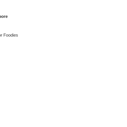
pore
 Foodies