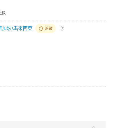
上限
新加坡/馬來西亞
追蹤
?