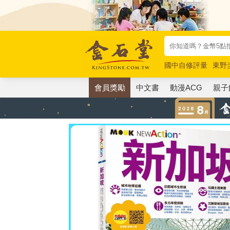
國中自修評量
東野
唯紅花綻放
奧德賽
會員獎勵
中文書
動漫ACG
親子