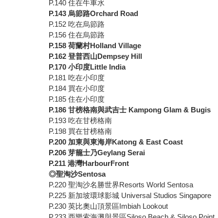
P.140 住在牛車水
P.143
烏節路Orchard Road
P.152 吃在烏節路
P.156 住在烏節路
P.158
荷蘭村Holland Village
P.162
登普西山Dempsey Hill
P.170
小印度Little India
P.181 吃在小印度
P.184 買在小印度
P.185 住在小印度
P.186
甘榜格南與武吉士 Kampong Glam & Bugis
P.193 吃在甘榜格南
P.198 買在甘榜格南
P.200
加東與東海岸Katong & East Coast
P.206
芽籠士乃Geylang Serai
P.211
港灣HarbourFront
◎聖淘沙Sentosa
P.220 聖淘沙名勝世界Resorts World Sentosa
P.225 新加坡環球影城 Universal Studios Singapore
P.230 英比奧山頂景區Imbiah Lookout
P.233 西樂索海灘與景區Siloso Beach & Siloso Point