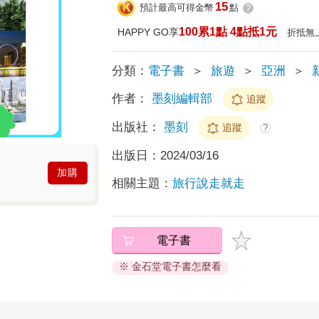
15
預計最高可得金幣
點
?
100累1點 4點抵1元
HAPPY GO享
折抵無
分類：
電子書
＞
旅遊
＞
亞洲
＞
作者：
墨刻編輯部
追蹤
出版社：
墨刻
追蹤
?
出版日：
2024/03/16
加購
相關主題：
旅行說走就走
電子書
※ 金石堂電子書怎麼看