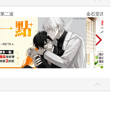
吃一點〉第二波
金石堂2026海