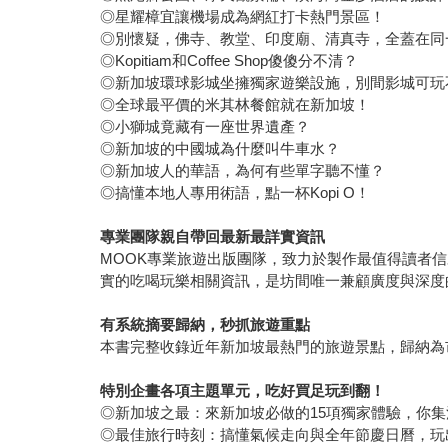
◎星耀樟宜讓機場成為網紅打卡熱門景區！
◎別懷疑，佛寺、教堂、印度廟、清真寺，全蓋在同
◎Kopitiam和Coffee Shop傻傻分不清？
◎新加坡環球影城坐擁獨家遊樂設施，別間影城可玩
◎全球最平價的米其林餐館就在新加坡！
◎小獅城竟藏有一座世界遺產？
◎新加坡的中國城為什麼叫牛車水？
◎新加坡人的華語，為何有些單字聽不懂？
◎搞懂本地人專用術語，點一杯Kopi O！
專業團隊親自帶回最新最詳實資訊
MOOK專業旅遊出版團隊，致力於製作最值得讀者
實的吃喝玩樂相關資訊，是坊間唯一兼顧廣度與深度
有系統摘要歸納，秒抓旅遊重點
本書完整收錄近年新加坡最熱門的旅遊景點，歸納為
特別企畫各項主題單元，吃好買足玩到翻！
◎新加坡之最：來新加坡必做的15項獨家體驗，你
◎最佳旅行時刻：搞懂氣候走向與全年節慶日曆，玩