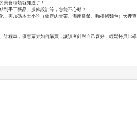
的美食種類就知道了！
點到手工藝品、服飾設計等，怎能不心動？
化，再加碼本土小吃（鎖定肉骨茶、海南雞飯、咖椰烤麵包）大搜查
、計程車，優惠票券如何購買，讓讀者針對自己喜好，輕鬆拷貝比導