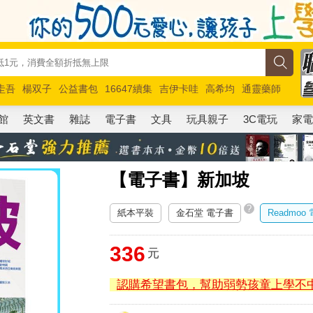
圭吾
楊双子
公益書包
16647續集
吉伊卡哇
高希均
通靈藥師
路邊攤新作
馬斯克
玩具總動員5
超慢跑
館
英文書
雜誌
電子書
文具
玩具親子
3C電玩
家
【電子書】新加坡
?
紙本平裝
金石堂 電子書
Readmoo
336
元
認購希望書包，幫助弱勢孩童上學不