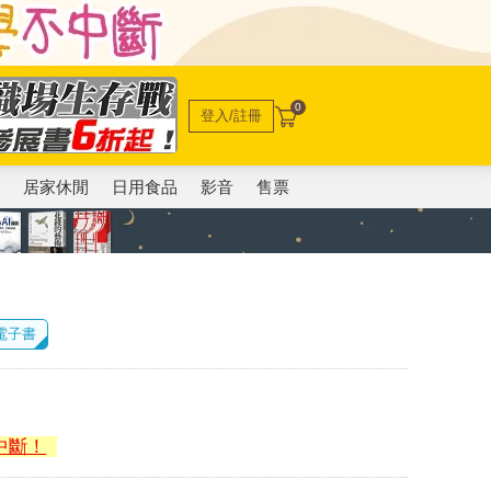
0
登入/註冊
電
居家休閒
日用食品
影音
售票
 電子書
中斷！