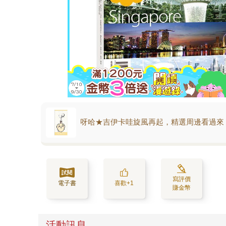
呀哈★吉伊卡哇旋風再起，精選周邊看過來
寫評價
電子書
喜歡+1
賺金幣
活動訊息