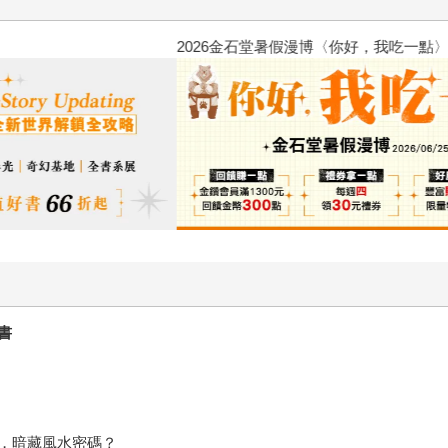
2026金石堂暑假漫博〈你好，我
書
，暗藏風水密碼？