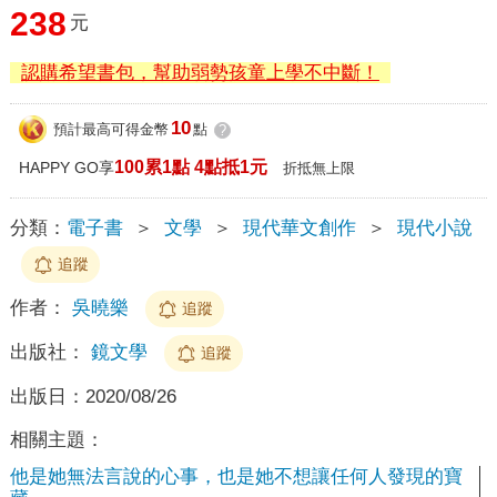
238
元
認購希望書包，幫助弱勢孩童上學不中斷！
10
預計最高可得金幣
點
?
100累1點 4點抵1元
HAPPY GO享
折抵無上限
分類：
電子書
＞
文學
＞
現代華文創作
＞
現代小說
追蹤
作者：
吳曉樂
追蹤
出版社：
鏡文學
追蹤
出版日：
2020/08/26
相關主題：
他是她無法言說的心事，也是她不想讓任何人發現的寶