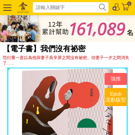
0
【電子書】我們沒有祕密
范衍重一直以為他與妻子吳辛屏之間沒有祕密。但妻子一夕之間消失
了......
強推
Epub
流動版型