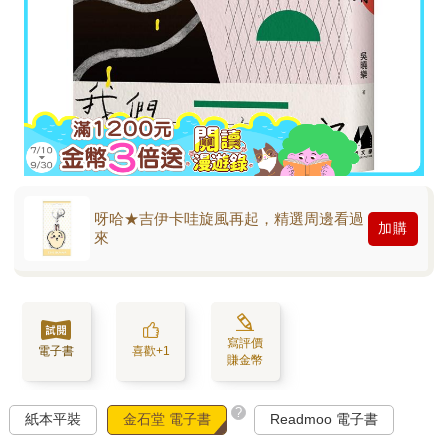
呀哈★吉伊卡哇旋風再起，精選周邊看過
加購
來
寫評價
電子書
喜歡+1
賺金幣
?
紙本平裝
金石堂 電子書
Readmoo 電子書