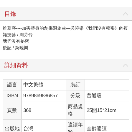
目錄
推薦序----加害替身的創傷迴旋曲—吳曉樂《我們沒有秘密》的複
雜技藝 / 周芬伶
我們沒有祕密
後記 / 吳曉樂
詳細資料
語言
中文繁體
裝訂
ISBN
9789869886857
分級
普通級
商品規
頁數
368
25開15*21cm
格
適讀年
出版地
台灣
全齡適讀