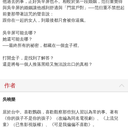
他過去的事，正好吳辛屏也不。相較於第一段婚姻，范衍重覺得
與吳辛屏的婚姻讓他感到舒適與「門當戶對」──范衍重不禁想起
前妻那帶著詛咒的聲音說：
跟你在一起的女人，到最後都只會被你逼瘋。
吳辛屏可能去哪？
她還可能去哪？
──最終所有的祕密，都藏在一個盒子裡。
打開盒子，是找到了解答？
還是將每一個人推落黑暗又無法說出口的真相？
作者
吳曉樂
居於台中。喜歡鸚鵡，喜歡觀察那些別人習以為常的事。著有
《你的孩子不是你的孩子》（改編為同名電視劇）、《上流兒
童》（已售影視版權）、《可是我偏偏不喜歡》。