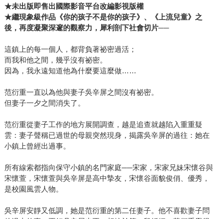
★未出版即售出國際影音平台改編影視版權
★繼現象級作品《你的孩子不是你的孩子》、《上流兒童》之
後，再度凝聚深邃的觀察力，犀利剖下社會切片──
這鎮上的每一個人，都背負著祕密過活；
而我和他之間，幾乎沒有祕密。
因為，我永遠知道他為什麼要這麼做……
范衍重一直以為他與妻子吳辛屏之間沒有祕密。
但妻子一夕之間消失了。
范衍重從妻子工作的地方展開調查，越是追查就越陷入重重疑
雲：妻子聲稱已過世的母親突然現身，揭露吳辛屏的過往：她在
小鎮上曾經出過事。
所有線索都指向保守小鎮的名門家庭──宋家，宋家兄妹宋懷谷與
宋懷萱，宋懷萱與吳辛屏是高中摯友，宋懷谷面貌俊俏、優秀，
是校園風雲人物。
吳辛屏安靜又低調，她是范衍重的第二任妻子。他不喜歡妻子問