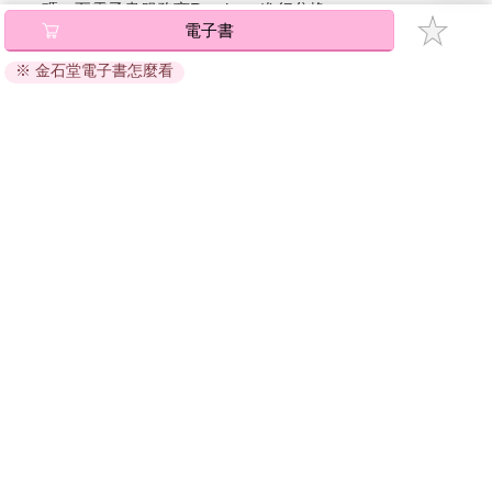
碼』至電子書服務商Readmoo進行兌換。
電子書
退換貨須知：
※ 金石堂電子書怎麼看
因版權保護，您在金石堂所購買的電子書僅能以金石堂專屬
的閱讀軟體開啟閱讀，無法以其他閱讀器或直接下載檔案。
依據「消費者保護法」第19條及行政院消費者保護處公告之
「通訊交易解除權合理例外情事適用準則」，非以有形媒介
提供之數位內容或一經提供即為完成之線上服務，經消費者
事先同意始提供。（如：電子書、電子雜誌、下載版軟體、
虛擬商品…等），
不受「網購服務需提供七日鑑賞期」的限
制
。為維護您的權益，建議您先使用「試閱」功能後再付款
購買。