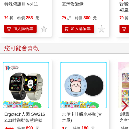
特殊傳說Ⅲ vol.11
臺灣漫遊錄
腎臟
40
就告
253
300
79
折
特價
元
79
折
特價
元
79
折
加入購物車
加入購物車
您可能會喜歡
Ergotech人因 SW216
吉伊卡哇吸水杯墊(古
劇場版
2.01吋衡動智慧腕錶
本屋)
之空
樂部 
890
180
特價
元
9
折
特價
元
特價
1590