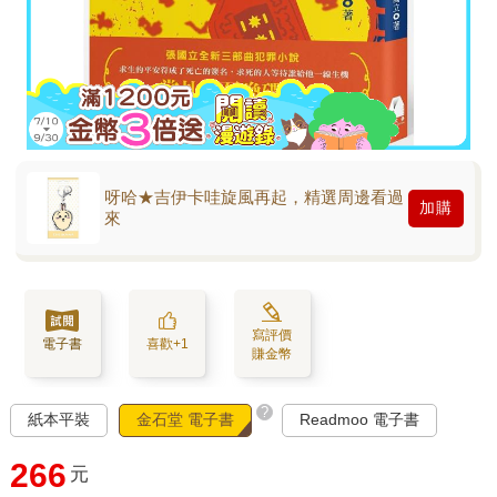
呀哈★吉伊卡哇旋風再起，精選周邊看過
加購
來
寫評價
電子書
喜歡+1
賺金幣
?
紙本平裝
金石堂 電子書
Readmoo 電子書
266
元