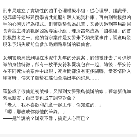
刑事局建立了實驗性的凶手心理模擬小組：從心理學、鑑識學、
犯罪學等領域延攬學者共組歷年殺人犯資料庫，再由刑警模擬凶
手的心態與行為模式。刑警羅蟄曾為乩童，又參與過刑事局副局
長齊富主持的數起凶案專案小組，理所當然成為「凶模組」的首
批模擬者之一。他的首宗案件是女警朱予娟失蹤事件，調查時發
現朱予娟失蹤前曾參加過網路舉辦的碟仙會。
女刑警飛鳥接到埋在水泥中九年的分屍案，屍體被抹去了可供辨
識的身體特徵，卻有一枚平安符和屍塊包在一起。隨後，平安符
在不同死法的案件中出現，死者間卻沒有更多關聯。當案情陷入
膠著時，傳來了羅蟄在碟仙會場出事的消息……
羅蟄成了假仙組初號機，又踩到女警飛鳥偵辦的線，舊怨新仇加
舊屍新案，自己竟也成了調查對象？
「老大，我不喜歡和乩童一起工作，你知道的。」
「嗯，那改成你做他的筆錄。」
——是誰說的？辦案不難，搞定人心而已？