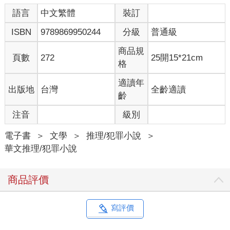
語言
中文繁體
裝訂
ISBN
9789869950244
分級
普通級
商品規
頁數
272
25開15*21cm
格
適讀年
出版地
台灣
全齡適讀
齡
注音
級別
電子書
＞
文學
＞
推理/犯罪小說
＞
華文推理/犯罪小說
商品評價
寫評價