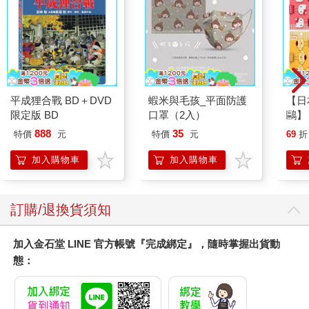
平成狸合戰 BD＋DVD
蝦米與毛孩_平面防護
【日本
限定版 BD
口罩（2入）
鷗】
(8款
888
35
特價
元
特價
元
69
折
Kit
企鵝
加入購物車
加入購物車
訂購/退換貨須知
加入金石堂 LINE 官方帳號『完成綁定』，隨時掌握出貨動
態：