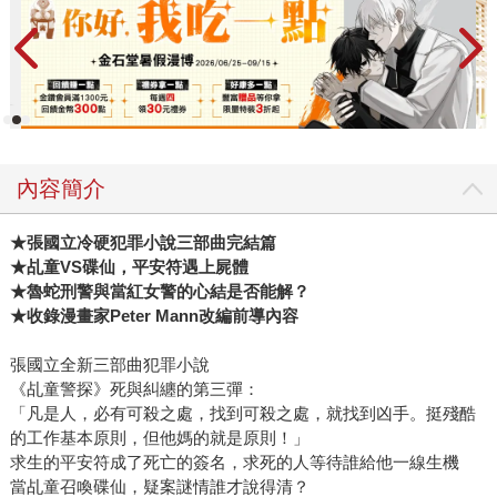
內容簡介
★張國立冷硬犯罪小說三部曲完結篇
★乩童VS碟仙，平安符遇上屍體
★魯蛇刑警與當紅女警的心結是否能解？
★收錄漫畫家Peter Mann改編前導內容
張國立全新三部曲犯罪小說
《乩童警探》死與糾纏的第三彈：
「凡是人，必有可殺之處，找到可殺之處，就找到凶手。挺殘酷
的工作基本原則，但他媽的就是原則！」
求生的平安符成了死亡的簽名，求死的人等待誰給他一線生機
當乩童召喚碟仙，疑案謎情誰才說得清？