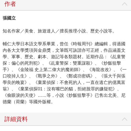
作者
張國立
知名作家／美食、旅遊達人／擅長推理小說、歷史小說等。
輔仁大學日本語文學系畢業，曾任《時報周刊》總編輯，得過國
內各大文學獎項與金鼎獎，文筆既可詼諧亦可正經，作品涵蓋文
學、軍事、歷史、劇本、遊記等各類題材。近期作品：《乩童警
探：偏心的死刑犯》、《乩童警探：雙重謀殺》、《炒飯狙擊
手》、《金陵福 史上第二偉大的魔術師》、《海龍改改》、《一
口咬掉人生》、《戰爭之外》、《鄭成功密碼》、《張大千與張
學良的晚宴》、《棄業偵探：不會死的人，一直在逃亡的億萬富
翁》、《棄業偵探01：沒有嘴巴的貓，拒絕脫罪的嫌疑犯》、
《偷眼淚的天使》……等，小說《炒飯狙擊手》已售出北美、尼
德蘭（荷蘭）等國外版權。
詳細資料