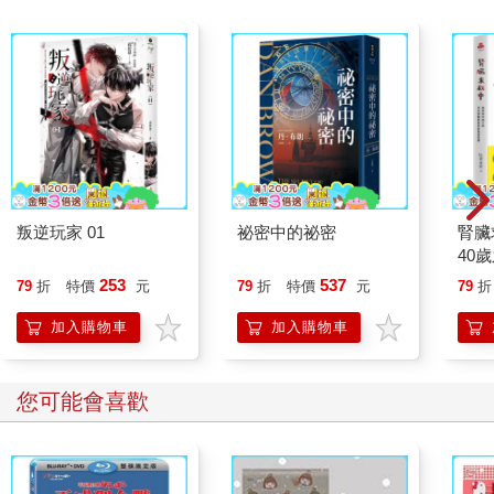
叛逆玩家 01
祕密中的祕密
腎臟
40
就告
253
537
79
折
特價
元
79
折
特價
元
79
折
加入購物車
加入購物車
您可能會喜歡