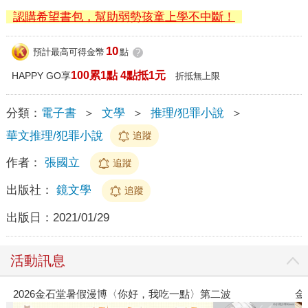
認購希望書包，幫助弱勢孩童上學不中斷！
10
預計最高可得金幣
點
?
100累1點 4點抵1元
HAPPY GO享
折抵無上限
分類：
電子書
＞
文學
＞
推理/犯罪小說
＞
華文推理/犯罪小說
追蹤
作者：
張國立
追蹤
出版社：
鏡文學
追蹤
出版日：
2021/01/29
活動訊息
金石堂2026海外優惠：電子書