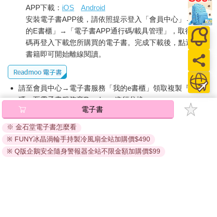
APP下載：
iOS
Android
安裝電子書APP後，請依照提示登入「會員中心」→「我
的E書櫃」→「電子書APP通行碼/載具管理」，取得通行
碼再登入下載您所購買的電子書。完成下載後，點選任一
書籍即可開始離線閱讀。
請至會員中心→電子書服務「我的e書櫃」領取複製『兌換
碼』至電子書服務商Readmoo進行兌換。
電子書
退換貨須知：
※ 金石堂電子書怎麼看
因版權保護，您在金石堂所購買的電子書僅能以金石堂專屬
※ FUNY冰晶渦輪手持製冷風扇全站加購價$490
的閱讀軟體開啟閱讀，無法以其他閱讀器或直接下載檔案。
依據「消費者保護法」第19條及行政院消費者保護處公告之
※ Q版企鵝安全隨身警報器全站不限金額加購價$99
「通訊交易解除權合理例外情事適用準則」，非以有形媒介
提供之數位內容或一經提供即為完成之線上服務，經消費者
事先同意始提供。（如：電子書、電子雜誌、下載版軟體、
虛擬商品…等），
不受「網購服務需提供七日鑑賞期」的限
制
。為維護您的權益，建議您先使用「試閱」功能後再付款