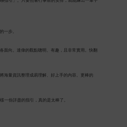
閒聊指引」。只要照著行事曆的安排，就能練出一輩子
的一步。
各面向。達偉的觀點聰明、有趣，且非常實用。快翻
將海量資訊整理成易理解、好上手的內容。更棒的
這樣一份詳盡的指引，真的是太棒了。