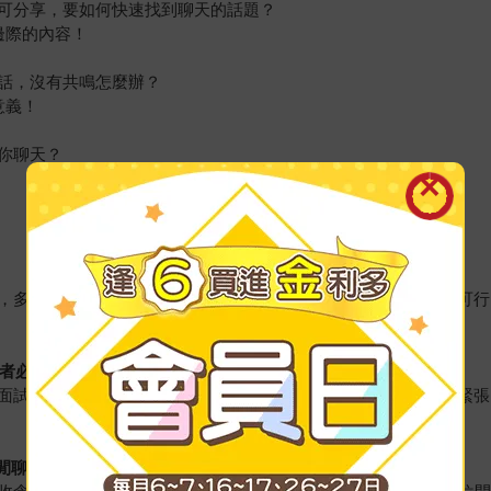
可分享，要如何快速找到聊天的話題？
邊際的內容！
話，沒有共鳴怎麼辦？
意義！
你聊天？
，多數時間，你都必須開口聊天。本書提供有科學根據、且清楚可行
者必備的不尬聊心法
面試應徵慘遭淘汰。但在經過多年研究與實踐後，他終於能在不緊張
閒聊指引