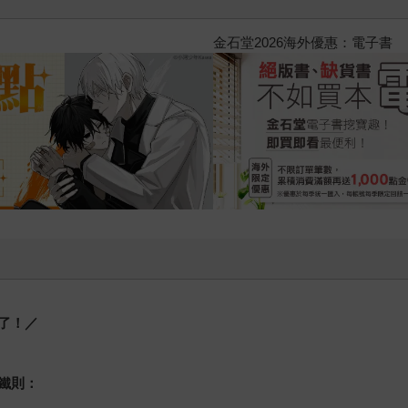
2026金石堂暑假漫博〈你好，我
了！／
鐵則：