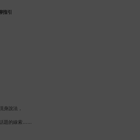
聊指引
現身說法，
話題的線索……