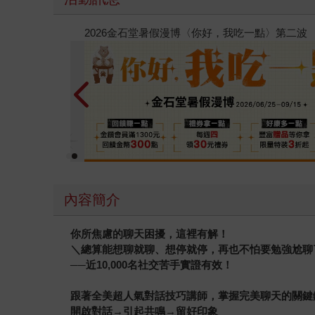
春光ｘ奇幻基地｜全書系展
內容簡介
你所焦慮的聊天困擾，這裡有解！
＼總算能想聊就聊、想停就停，再也不怕要勉強尬聊
──近
10,000
名社交苦手實證有效！
跟著全美超人氣對話技巧講師，掌握完美聊天的關鍵
開啟對話→引起共鳴→留好印象