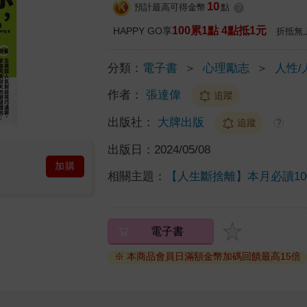
10
預計最高可得金幣
點
?
100累1點 4點抵1元
HAPPY GO享
折抵無
分類：
電子書
＞
心理勵志
＞
人性/
作者：
張達偉
追蹤
出版社：
大牌出版
追蹤
?
出版日：
2024/05/08
加購
相關主題：
【人生斷捨離】本月必讀1
電子書
※ 本商品會員日滿額金幣加碼回饋最高15倍