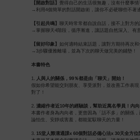
【開啟對話】
覺得自己的生活很無趣，沒有什麼事情
→利用4個簡單的對話開啟術，讓你不必硬聊些不著
【引起共鳴】
聊天時常常都自說自話，接不上對方的
→掌握聊天4階段，循序漸進，讓話題自然深入、有
【留好印象】
如何適時結束話題，讓對方期待再次和
→3步驟優雅離場，並為下次的聊天做完美的鋪墊！
本書特色
1.
人與人的關係，
99
％都是由「聊天」開始！
假如你希望能交到朋友、享受派對，並改善工作表現
對了！
2.
濃縮作者近
10
年的經驗談，幫助近萬名學員！內向
本書作者身為內向者，更曾因為「話不多」的關係，
論怕生、安靜或害羞，都能駕馭聊天的力量！
3.
15
堂人際溝通課
x 60
個對話必備心法
x 30
天全方位