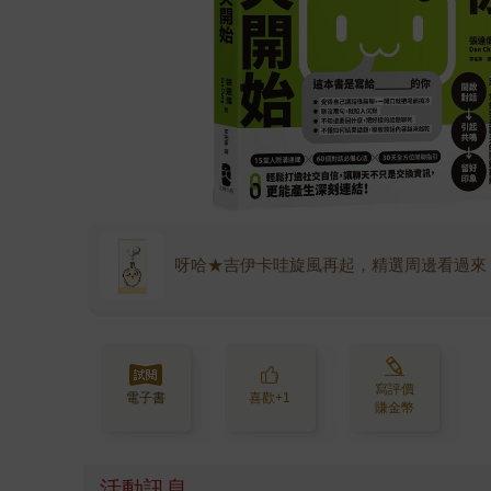
呀哈★吉伊卡哇旋風再起，精選周邊看過來
寫評價
電子書
喜歡+1
賺金幣
活動訊息