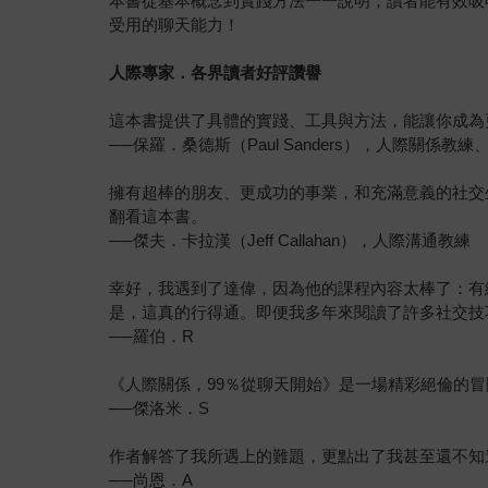
本書從基本概念到實踐方法一一說明，讀者能有效吸
受用的聊天能力！
人際專家．各界讀者好評讚譽
這本書提供了具體的實踐、工具與方法，能讓你成為
──保羅．桑德斯（Paul Sanders），人際關係教
擁有超棒的朋友、更成功的事業，和充滿意義的社交
翻看這本書。
──傑夫．卡拉漢（Jeff Callahan），人際溝通教練
幸好，我遇到了達偉，因為他的課程內容太棒了：有
是，這真的行得通。即便我多年來閱讀了許多社交技
──羅伯．R
《人際關係，99％從聊天開始》是一場精彩絕倫的
──傑洛米．S
作者解答了我所遇上的難題，更點出了我甚至還不知
──尚恩．A