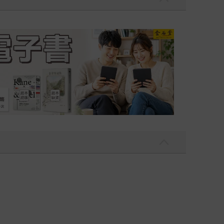
吃一點〉第二波
金石堂2026海