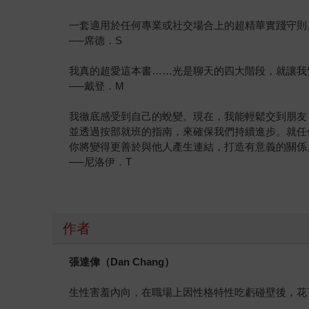
一套適用於任何專業或社交場合上的超精華實踐守則
──席德．S
我真的超愛這本書……光是聊天的四大階段，就讓我
──戴登．M
我徹底感受到自己的蛻變。現在，我能輕鬆交到朋友
並透過按部就班的指南，來確保我們持續進步。就任
你將變得更善於與他人產生連結，打造有意義的關係
──尼洛伊．T
作者
張達偉（
Dan Chang
）
生性害羞內向，在職場上因性格特性吃虧碰壁後，花