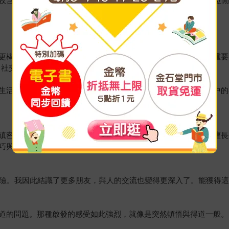
收含金量高的建議，學會避免冷場窘境。書中更收錄「30天全方位
更棒的對話者。對我們這一代而言，讓人們重拾「社交」是非常重要
練、社交達人
生活……一旦你有辦法透過聊天，與人連結，就能大大提升人生中的
縝密的研究成果，有科學理論根據，更有無比清晰的解釋。他很擅長
巧與心理學書籍，閱讀達偉的作品依舊讓我獲益匪淺。
冒險。我因此結識了更多朋友，與人的交流也變得更深入了。能獲得
道的問題。那種啟發的感受如此強烈，就像是突然頓悟與得道一般。