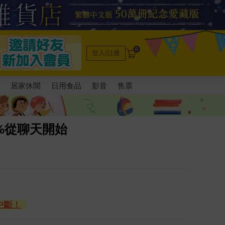
0
登入/註冊
電
居家休閒
日用食品
影音
售票
%從聊天開始
中斷！