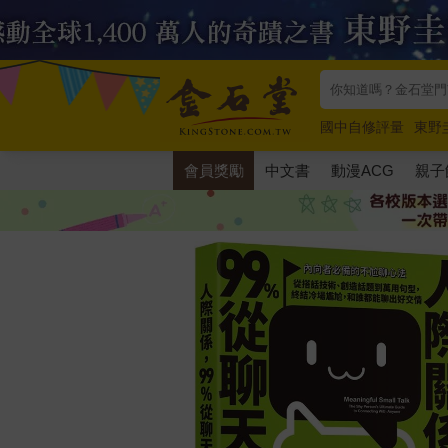
國中自修評量
東野
唯紅花綻放
奧德賽
會員獎勵
中文書
動漫ACG
親子