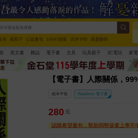
圭吾
楊双子
公益書包
16647續集
吉伊卡哇
通靈藥師
路邊攤新作
馬斯克
玩具總動員5
超慢跑
館
英文書
雜誌
電子書
文具
玩具親子
3C電玩
家
【電子書】人際關係，99
紙本平裝
Readmoo 電子書
280
元
認購希望書包，幫助弱勢孩童上學不