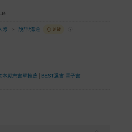
上限
人際
＞
說話/溝通
追蹤
?
00本勵志書單推薦
BEST選書 電子書