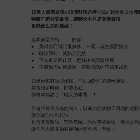
15
堂人際溝通課
x 60
個對話必備心法
x 30
天全方位閒
輕鬆打造社交自信，讓聊天不只是交換資訊，
更能產生深刻連結！
這本書是寫給_____的你：
● 覺得自己講話很無聊，一開口就把場面搞冷
● 聊沒兩句，就陷入沉默
● 不知道要回什麼，把好接的話題聊死
● 不懂如何結束話題，導致談話內容越來越乾
如果你也有這些煩惱，仔細回想你的聊天過程，
其實很多時候，問題出在，
你根本搞錯了「聊天的本質」！
作者張達偉身為內向人，以成功突破聊天困境的經驗
帶你從心法到技法，
包含克服緊張、營造氛圍、說故事的祕訣、掌握炒熱
讓你對人際互動有滿滿的安全感，學會：