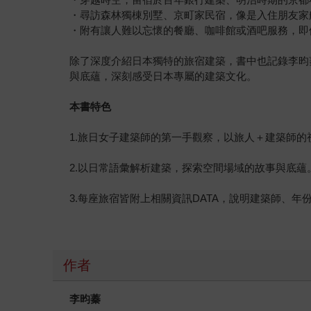
・尋訪森林獨棟別墅、京町家民宿，像是入住朋友家
・附有讓人難以忘懷的餐廳、咖啡館或酒吧服務，即
除了深度介紹日本獨特的旅宿建築，書中也記錄李昀
與底蘊，深刻感受日本專屬的建築文化。
本書特色
1.旅日女子建築師的第一手觀察，以旅人＋建築師
2.以日常語彙解析建築，探索空間場域的故事與底蘊
3.每座旅宿皆附上相關資訊DATA，說明建築師、年
作者
李昀蓁