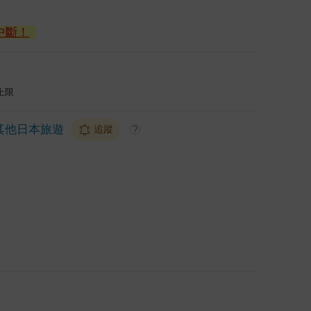
中斷！
上限
其他日本旅遊
追蹤
?