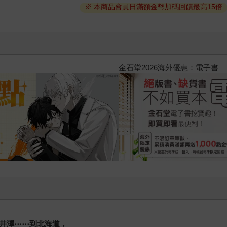
※ 本商品會員日滿額金幣加碼回饋最高15倍
2026金石堂暑假漫博〈你好，我
輕井澤
⋯⋯
到北海道，