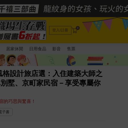
0
登入/註冊
電
居家休閒
日用食品
影音
售票
風格設計旅店選：入住建築大師之
林別墅、京町家民宿－享受專屬你
宿的巧思與驚喜！
 電子書