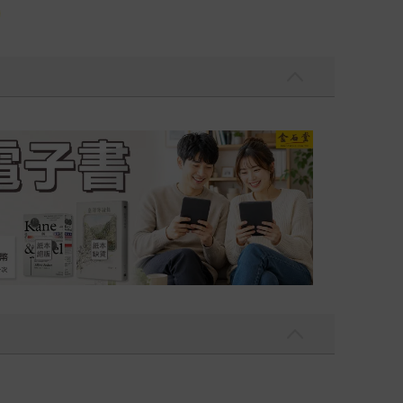
吃一點〉第二波
金石堂2026海