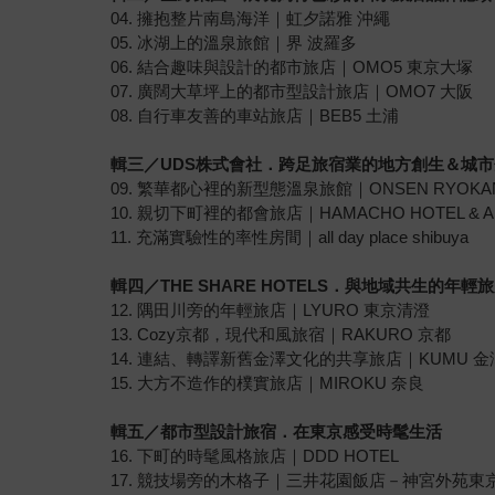
04. 擁抱整片南島海洋｜虹夕諾雅 沖繩
05. 冰湖上的溫泉旅館｜界 波羅多
06. 結合趣味與設計的都市旅店｜OMO5 東京大塚
07. 廣闊大草坪上的都市型設計旅店｜OMO7 大阪
08. 自行車友善的車站旅店｜BEB5 土浦
輯三／UDS株式會社．跨足旅宿業的地方創生＆城
09. 繁華都心裡的新型態溫泉旅館｜ONSEN RYOK
10. 親切下町裡的都會旅店｜HAMACHO HOTEL & A
11. 充滿實驗性的率性房間｜all day place shibuya
輯四／THE SHARE HOTELS．與地域共生的年輕
12. 隅田川旁的年輕旅店｜LYURO 東京清澄
13. Cozy京都，現代和風旅宿｜RAKURO 京都
14. 連結、轉譯新舊金澤文化的共享旅店｜KUMU 金
15. 大方不造作的樸實旅店｜MIROKU 奈良
輯五／
都市型設計旅宿．在東京感受時髦生活
16. 下町的時髦風格旅店｜DDD HOTEL
17. 競技場旁的木格子｜三井花園飯店－神宮外苑東