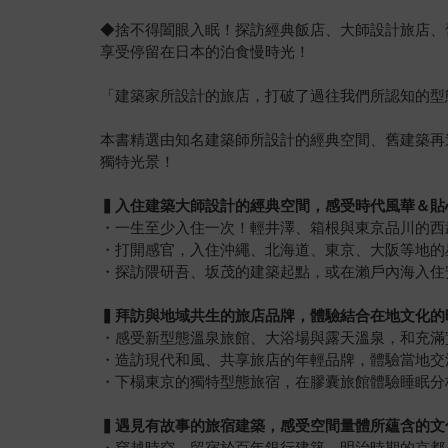
◆捨不得闔眼入眠！探訪經典飯店、大師設計旅店、
享受停留在日本的泊食慢時光！
「建築家所設計的旅店，打破了過往我們所認知的型
本書精選由知名建築師所設計的經典空間、舊建築再
獨特光景！
▍
入住建築大師設計的經典空間，感受時代風華＆貼
・一生至少入住一次！輕井澤、箱根與東京品川的西
・打開感官，入住沖繩、北海道、東京、大阪等地的
・探訪隈研吾、坂茂的建築起點，或在瀨戶內海入住
▍
拜訪與地域共生的旅店品牌，體驗結合在地文化的
・感受新型態溫泉旅館、大浴場與露天溫泉，和充滿
・造訪現代和風、共享旅店的年輕品牌，體驗當地交
・下榻東京的獨特型態旅宿，在膠囊旅館體驗睡眠分
▍
遇見有故事的旅宿建築，感受空間量體所蘊含的文
・穿越時空，留宿於百年銀行建築、明治時期的京都