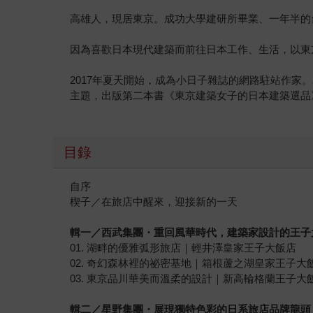
高雄人，現居東京。成功大學建研所畢業、一年半的
因為喜歡日本現代建築而前往日本工作、生活，以東
2017年夏天開始，成為小日子雜誌的網路駐站作家。
主題，出版第二本書《東京建築女子的日本建築選品
目錄
自序
楔子／在旅店中醒來，迎接新的一天
輯一／西武集團
・
重回風華時代，建築家設計的王子
01. 湖畔的優雅弧形旅店｜輕井澤皇家王子大飯店
02. 奇幻森林裡的祕密基地｜箱根蘆之湖皇家王子大
03. 東京品川華美而溫柔的設計｜新高輪格蘭王子大
輯二／星野集團
・
展現獨特色彩的
日系旅店品牌龍頭