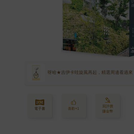
呀哈★吉伊卡哇旋風再起，精選周邊看過來
寫評價
電子書
喜歡+1
賺金幣