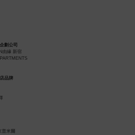
市企劃公司
AN由緣 新宿
PARTMENTS
旅店品牌
澤
京普米爾