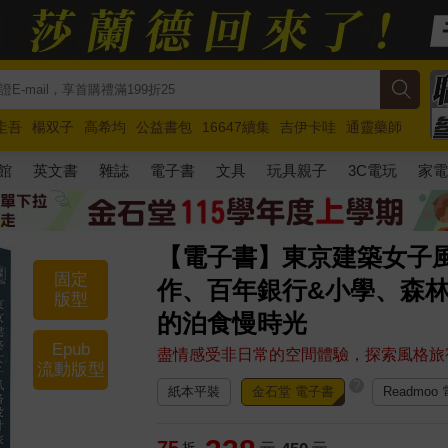
圭吾
楊双子
高希均
公益書包
16647續集
吉伊卡哇
通靈藥師
路邊攤新作
馬斯克
玩具總動員5
超慢跑
館
英文書
雜誌
電子書
文具
玩具親子
3C電玩
家
【電子書】東京建築女子
固定
作、百年銀行&小學、森
版型
的泊食慢時光
Epub
盡情感受非日常的空間體驗，探索風格旅
流動版型
?
紙本平裝
金石堂 電子書
Readmoo
75
折