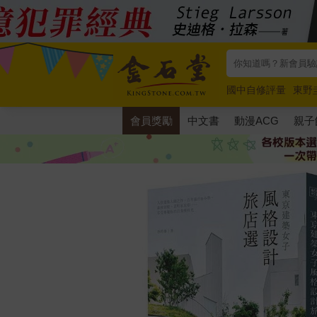
國中自修評量
東野
唯紅花綻放
奧德賽
會員獎勵
中文書
動漫ACG
親子