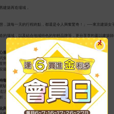
舊建築再造場域，
態，讓每一天的行程終點，都還是令人興奮驚奇！」──東京建築女
造的場域，以及結合地域特色的年輕品牌等，更分享李昀蓁以建築師
心服務
武集團王子飯店
星野集團旅宿與虹夕諾雅系列
安藤忠雄的設計旅宿
時髦設計
實驗性的空間
流活動與熱情款待
析，也看見不同角度的都心風景
化與感動
小學和任天堂舊本社社屋