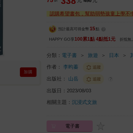
338
元
450
元
認購希望書包，幫助弱勢孩童上學不
15
預計最高可得金幣
點
?
100累1點 4點抵1元
HAPPY GO享
折抵無
分類：
電子書
＞
旅遊
＞
日本
＞
作者：
李昀蓁
追蹤
加購
出版社：
山岳
追蹤
?
出版日：
2023/08/03
相關主題：
沉浸式文旅
電子書