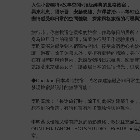
入住小資獨特×故事空間×頂級經典的風格旅宿，
與東利恵、隈研吾、安藤忠雄、芦澤啓治
⋯⋯
等52
盡情感受非日常的空間體驗，探索風格旅宿的巧思與
旅行時，你會挑選怎麼樣的旅宿，作為每日的居所？
身為旅居日本的建築師，隨著旅行與工作經驗累積，
李昀蓁深刻感受到入宿獨特空間、接受旅宿悉心的款
讓「過夜」除了休息以外，更擁有獨特的體驗，身心
在有限時間與預算內，想感受獨特日式氛圍、閱覽豐
就跟著東京建築女子，讓旅居日本的住宿時光，也成
◆Check-in 日本獨特旅宿，將名家建築融合非日常
發現旅宿與設計的無限可能！
李昀蓁說：「長途旅行時，除了到處探訪建築作品，
想不到的角落，有時也富有許多實驗性與挑戰性。」
李昀蓁以優雅又帶有詩意的攝影風格，敏銳且充滿生
OUNT FUJI ARCHITECTS STUDIO、
章。