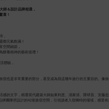
位大師＆設計品牌相遇，
驚喜！
待，
靈都元氣飽滿！
富空間細節，
為餵養精神的藝術巡禮！
生活體驗，
旅宿也是非常重要的部分，甚至成為我這幾年旅行的主要目的。像旅
活感的文字，精選當代建築大師如東利恵、清家清、隈研吾、安藤忠
ReBITA inc等品牌團隊所設計的42座旅宿空間，引領讀者入宿獨特的場