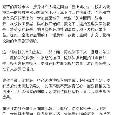
繁華的高雄市區，擠身林立大樓之間的「新上國小」，校園內要
找尋一處沒有被水泥覆蓋的土地，真不是容易的事情。而高雄市
農業局送給學校的一大把蔬果種子，就像「芝麻開門」故事一
般，在校長王彥嵓，與賴秋江老師主責之下，開始整理教室前花
臺，將苟活在花臺上的強勢外來種植物清除，種下多樣蔬果小
苗。從此，全校師生開啟了一場農耕，飲食，生態，人文，藝術
交融的食農教育體驗。
這一場種植的奇幻之旅，一開了頭，再也停不下來，足足八年以
上，隨節氣的腳步生生不息的循環，從幾個班級開始到全校師
生，接著家長的投入，更引進各方面支援的力量，激起整個生活
社群人的興旺活力。
農作事業，絕對是一項必須專注投入的事業，起心動念開始，要
有勇於付出勞動的毅力，具備不離不棄的責任心，面對種植失敗
的挫折，注入情感的關懷，才能期待歡欣採收，喜悅共享美食的
成果。
賴秋江老師與學生不間斷地執行，觀察，從挽起袖子，脫下鞋
子，大膽揉土開始，舉凡勞動技巧，生態學知識的研究，有機質