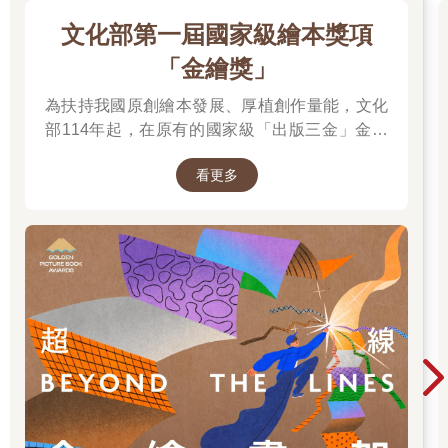
文化部第一屆國家級繪本獎項
「金繪獎」
為扶持我國原創繪本發展、厚植創作量能，文化
部114年起，在原有的國家級「出版三金」金鼎
獎、金漫獎、金典獎外，新增「金繪獎」，希望
看更多
促進台灣圖文出版的多元發展。獎項分為「特別
貢獻獎」、「繪本新人獎」、「繪本編輯獎」、
「跨域應用獎」、「年度繪本獎」，以及「金繪
大獎」。