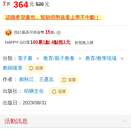
364
7
折
元
520
元
認購希望書包，幫助弱勢孩童上學不中斷！
15
預計最高可得金幣
點
?
100累1點 4點抵1元
HAPPY GO享
折抵無上限
分類：
電子書
＞
教育/親子教養
＞
教育/教學現場
＞
教師隨筆
追蹤
作者：
賴秋江、王彥嵓
追蹤
出版社：
幼獅文化
追蹤
出版日：
2023/08/31
活動訊息