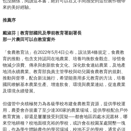
也沒關係，閱讀這本書，絕對可以在文字間感受到這些農作物帶
來的美好經驗。
推薦序
戴淑芬｜教育部國民及學前教育署副署長
那一片農田可以在教室窗外
「食農教育法」在2022年5月4日公布，該法第4條規定，食農教
育的推動，包含支持認同在地農業、培養均衡飲食觀念、珍惜食
物減少浪費、傳承與創新飲食文化、深化飲食連結農業，及地產
地消永續農業。教育部負責主管學校與幼兒園食農教育的規劃、
推動與督導，配合新法施行，希望能善用多元教育的方法，培養
國民瞭解基本農業生產、增進飲食、環境與農業連結，促進農業
及環境永續發展。
但儘管中央積極努力為各級學校布建食農教育資源，提供學校運
用，農委會亦規畫了至少達300家的農業場域，提供學校配合戶外
教育實施，卻還是屢屢接受到質疑──都會地區四處水泥叢林，哪
來空地耕種？校地面積充裕的學校，或許會在校園某處開墾一塊
田，作為學生體驗農作的學習場域，校地不足的學校，通常必須