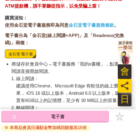
ATM提款機，請不要聽從指示，以免受騙上當！
購買須知：
使用金石堂電子書服務即為同意
金石堂電子書服務條款
。
電子書分為「金石堂(線上閱讀+APP)」及「Readmoo(兌換
碼)」兩種：
將儲存於會員中心→電子書服務「我的e書櫃」，點選線上
會
閱讀直接開啟閱讀。
線上閱讀：
員
建議使用Chrome、Microsoft Edge 有較佳的線上瀏覽效
果， iOS 16 或以上版本，Android 6.0 以上版本，建議裝
日
置有6GB以上的記憶體，至少有 30 MB以上的容量。
離線閱讀：
APP下載：
iOS
Android
電子書
安裝電子書APP後，請依照提示登入「會員中心」→「我
※ 本商品會員日滿額金幣加碼回饋最高15倍
的E書櫃」→「電子書APP通行碼/載具管理」，取得通行