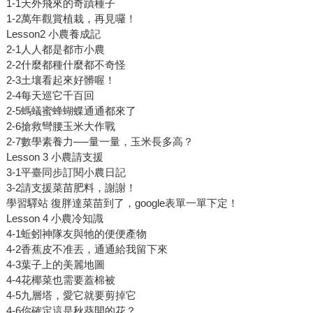
1-1天外飛來的奇蹟種子
1-2萬年觀賞植栽，再見囉！
Lesson2 小農養成記
2-1人人都是都市小農
2-2什麼都種什麼都不奇怪
2-3土壤看起來好髒喔！
2-4每天巡它千百回
2-5螞蟻蜜蜂蝴蝶通通都來了
2-6搶救彎腰玉米大作戰
2-7數學素養力──量一量，玉米長多高？
Lesson 3 小農請支援
3-1平臺同步訂閱小農日記
3-2請支援菜苗肥料，謝謝！
學習驛站 復胖達菜苗到了，google表單一單下定！
Lesson 4 小農冷知識
4-1蚯蚓神隊友與牠的便便產物
4-2香蕉皮不准丟，通通給我留下來
4-3葉子上的美麗地圖
4-4花椰菜也需要蓋棉被
4-5九層塔，愛它就要剪掉它
4-6你確定這是秋葵開的花？