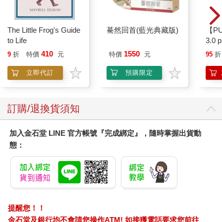
The Little Frog's Guide
驀然回首(藍光典藏版)
【P
to Life
3.0
粉 
410
1550
9
折
特價
元
特價
元
95
折
立即代訂
預購限定
訂購/退換貨須知
加入金石堂 LINE 官方帳號『完成綁定』，隨時掌握出貨動
態：
提醒您！！
金石堂及銀行均不會請您操作ATM! 如接獲電話要求您前往