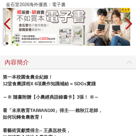
金石堂2026海外優惠：電子書
內容簡介
第一本校園食農全紀錄！
12
堂食農課程X 6項農作知識補給 = SDGs實踐
～※ 隨書附贈【小農經典語錄書卡】3張！ ※～
看「未來教育TAIWAN100」得主──賴秋江老師，
如何玩轉食農教育！
看藝術貢獻獎得主-- 王彥嵓校長，