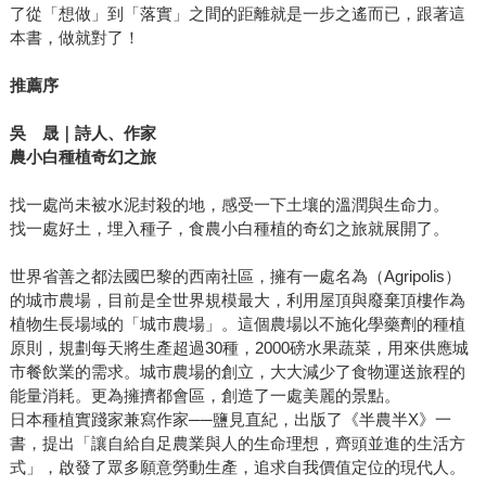
了從「想做」到「落實」之間的距離就是一步之遙而已，跟著這
本書，做就對了！
推薦序
吳 晟｜詩人、作家
農小白種植奇幻之旅
找一處尚未被水泥封殺的地，感受一下土壤的溫潤與生命力。
找一處好土，埋入種子，食農小白種植的奇幻之旅就展開了。
世界省善之都法國巴黎的西南社區，擁有一處名為（Agripolis）
的城市農場，目前是全世界規模最大，利用屋頂與廢棄頂樓作為
植物生長場域的「城市農場」。這個農場以不施化學藥劑的種植
原則，規劃每天將生產超過30種，2000磅水果蔬菜，用來供應城
市餐飲業的需求。城市農場的創立，大大減少了食物運送旅程的
能量消耗。更為擁擠都會區，創造了一處美麗的景點。
日本種植實踐家兼寫作家──鹽見直紀，出版了《半農半X》一
書，提出「讓自給自足農業與人的生命理想，齊頭並進的生活方
式」，啟發了眾多願意勞動生產，追求自我價值定位的現代人。