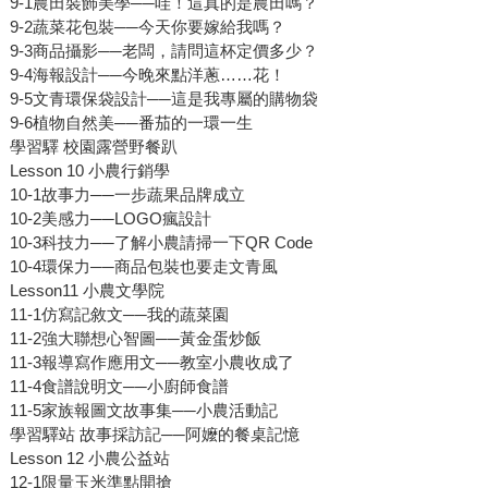
9-1農田裝飾美學──哇！這真的是農田嗎？
9-2蔬菜花包裝──今天你要嫁給我嗎？
9-3商品攝影──老闆，請問這杯定價多少？
9-4海報設計──今晚來點洋蔥……花！
9-5文青環保袋設計──這是我專屬的購物袋
9-6植物自然美──番茄的一環一生
學習驛 校園露營野餐趴
Lesson 10 小農行銷學
10-1故事力──一步蔬果品牌成立
10-2美感力──LOGO瘋設計
10-3科技力──了解小農請掃一下QR Code
10-4環保力──商品包裝也要走文青風
Lesson11 小農文學院
11-1仿寫記敘文──我的蔬菜園
11-2強大聯想心智圖──黃金蛋炒飯
11-3報導寫作應用文──教室小農收成了
11-4食譜說明文──小廚師食譜
11-5家族報圖文故事集──小農活動記
學習驛站 故事採訪記──阿嬤的餐桌記憶
Lesson 12 小農公益站
12-1限量玉米準點開搶