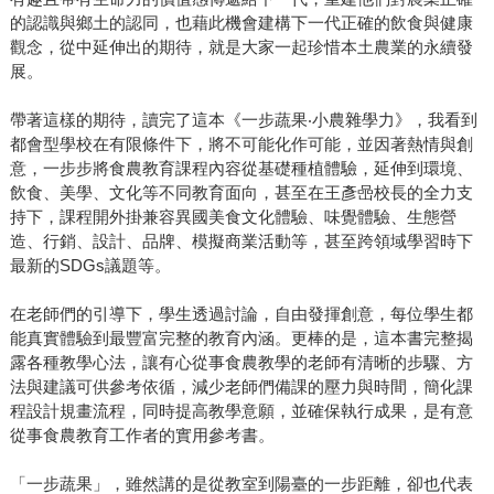
的認識與鄉土的認同，也藉此機會建構下一代正確的飲食與健康
觀念，從中延伸出的期待，就是大家一起珍惜本土農業的永續發
展。
帶著這樣的期待，讀完了這本《一步蔬果‧小農雜學力》，我看到
都會型學校在有限條件下，將不可能化作可能，並因著熱情與創
意，一步步將食農教育課程內容從基礎種植體驗，延伸到環境、
飲食、美學、文化等不同教育面向，甚至在王彥喦校長的全力支
持下，課程開外掛兼容異國美食文化體驗、味覺體驗、生態營
造、行銷、設計、品牌、模擬商業活動等，甚至跨領域學習時下
最新的SDGs議題等。
在老師們的引導下，學生透過討論，自由發揮創意，每位學生都
能真實體驗到最豐富完整的教育內涵。更棒的是，這本書完整揭
露各種教學心法，讓有心從事食農教學的老師有清晰的步驟、方
法與建議可供參考依循，減少老師們備課的壓力與時間，簡化課
程設計規畫流程，同時提高教學意願，並確保執行成果，是有意
從事食農教育工作者的實用參考書。
「一步蔬果」，雖然講的是從教室到陽臺的一步距離，卻也代表