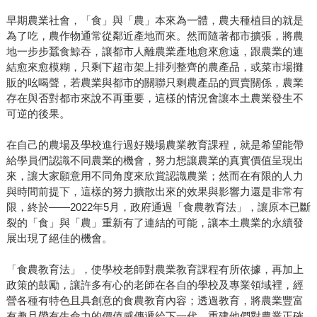
早期農業社會，「食」與「農」本來為一體，農夫種植目的就是
為了吃，農作物通常從鄰近產地而來。然而隨著都市擴張，將農
地一步步蠶食鯨吞，讓都市人離農業產地愈來愈遠，跟農業的連
結愈來愈模糊，只剩下超市架上排列整齊的農產品，或菜市場攤
販的吆喝聲，若農業與都市的關聯只剩農產品的買賣關係，農業
存在與否對都市來說不再重要，這樣的情況會讓本土農業發生不
可逆的後果。
在自己的農場及學校進行過好幾場農業教育課程，就是希望能帶
給學員們認識不同農業的機會，努力想讓農業的真實價值呈現出
來，讓大家願意用不同角度來欣賞認識農業；然而在有限的人力
與時間前提下，這樣的努力擴散出來的效果與影響力還是非常有
限，終於——2022年5月，政府通過「食農教育法」，讓原本已斷
裂的「食」與「農」重新有了連結的可能，讓本土農業的永續發
展出現了絕佳的機會。
「食農教育法」，使學校老師對農業教育課程有所依據，再加上
政策的鼓勵，讓許多有心的老師在各自的學校及專業領域裡，經
營各種有特色且具創意的食農教育內容；透過教育，將農業豐富
有趣且帶有生命力的價值感傳遞給下一代，重建他們對農業正確