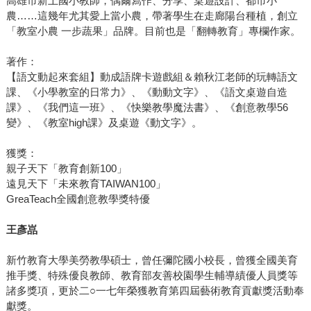
高雄市新上國小教師，偶爾寫作、分享、桌遊設計、都市小
農……這幾年尤其愛上當小農，帶著學生在走廊陽台種植，創立
「教室小農 一步蔬果」品牌。目前也是「翻轉教育」專欄作家。
著作：
【語文動起來套組】動成語牌卡遊戲組＆賴秋江老師的玩轉語文
課、《小學教室的日常力》、《動動文字》、《語文桌遊自造
課》、《我們這一班》、《快樂教學魔法書》、《創意教學56
變》、《教室high課》及桌遊《動文字》。
獲獎：
親子天下「教育創新100」
遠見天下「未來教育TAIWAN100」
GreaTeach全國創意教學獎特優
王彥嵓
新竹教育大學美勞教學碩士，曾任彌陀國小校長，曾獲全國美育
推手獎、特殊優良教師、教育部友善校園學生輔導績優人員獎等
諸多獎項，更於二○一七年榮獲教育第四屆藝術教育貢獻獎活動奉
獻獎。