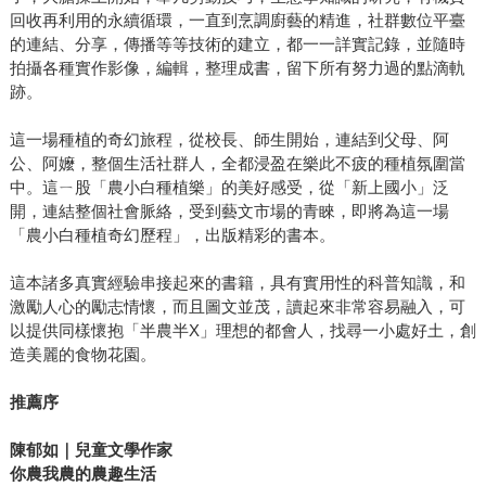
回收再利用的永續循環，一直到烹調廚藝的精進，社群數位平臺
的連結、分享，傳播等等技術的建立，都一一詳實記錄，並隨時
拍攝各種實作影像，編輯，整理成書，留下所有努力過的點滴軌
跡。
這一場種植的奇幻旅程，從校長、師生開始，連結到父母、阿
公、阿嬤，整個生活社群人，全都浸盈在樂此不疲的種植氛圍當
中。這ㄧ股「農小白種植樂」的美好感受，從「新上國小」泛
開，連結整個社會脈絡，受到藝文市場的青睞，即將為這一場
「農小白種植奇幻歷程」，出版精彩的書本。
這本諸多真實經驗串接起來的書籍，具有實用性的科普知識，和
激勵人心的勵志情懷，而且圖文並茂，讀起來非常容易融入，可
以提供同樣懷抱「半農半X」理想的都會人，找尋一小處好土，創
造美麗的食物花園。
推薦序
陳郁如｜兒童文學作家
你農我農的農趣生活