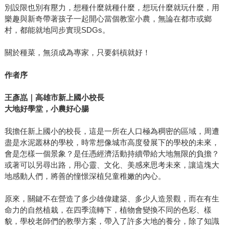
別設限也別有壓力，想種什麼就種什麼，想玩什麼就玩什麼，用
樂趣與新奇帶著孩子一起開心當個教室小農，無論在都市或鄉
村，都能就地同步實現SDGs。
關於種菜，無須成為專家，只要斜槓就好！
作者序
王彥嵓｜高雄市新上國小校長
大地好學堂，小農好心腸
我擔任新上國小的校長，這是一所在人口極為稠密的區域，周遭
盡是水泥叢林的學校，時常想像城市高度發展下的學校的未來，
會是怎樣一個景象？是任憑經濟活動持續帶給大地無限的負擔？
或著可以另尋出路，用心靈、文化、美感來思考未來，讓這塊大
地感動人們，將善的憧憬深植兒童稚嫩的內心。
原來，關鍵不在營造了多少雄偉建築、多少人造景觀，而在有生
命力的自然植栽，在四季流轉下，植物會變換不同的色彩、樣
貌，學校老師們的教學方案，帶入了許多大地的養分，除了知識