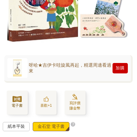
呀哈★吉伊卡哇旋風再起，精選周邊看過
加購
來
寫評價
電子書
喜歡+1
賺金幣
?
紙本平裝
金石堂 電子書