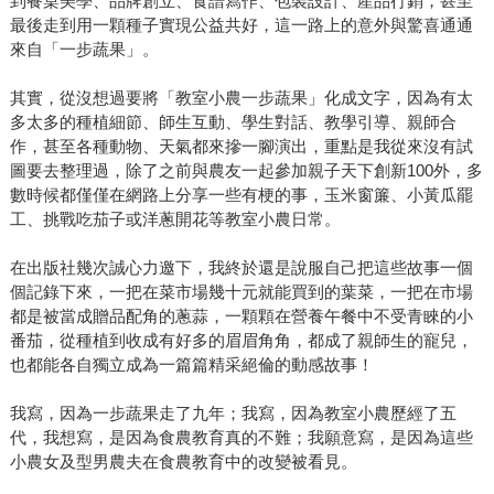
到餐桌美學、品牌創立、食譜寫作、包裝設計、產品行銷，甚至
最後走到用一顆種子實現公益共好，這一路上的意外與驚喜通通
來自「一步蔬果」。
其實，從沒想過要將「教室小農一步蔬果」化成文字，因為有太
多太多的種植細節、師生互動、學生對話、教學引導、親師合
作，甚至各種動物、天氣都來摻一腳演出，重點是我從來沒有試
圖要去整理過，除了之前與農友一起參加親子天下創新100外，多
數時候都僅僅在網路上分享一些有梗的事，玉米窗簾、小黃瓜罷
工、挑戰吃茄子或洋蔥開花等教室小農日常。
在出版社幾次誠心力邀下，我終於還是說服自己把這些故事一個
個記錄下來，一把在菜市場幾十元就能買到的葉菜，一把在市場
都是被當成贈品配角的蔥蒜，一顆顆在營養午餐中不受青睞的小
番茄，從種植到收成有好多的眉眉角角，都成了親師生的寵兒，
也都能各自獨立成為一篇篇精采絕倫的動感故事！
我寫，因為一步蔬果走了九年；我寫，因為教室小農歷經了五
代，我想寫，是因為食農教育真的不難；我願意寫，是因為這些
小農女及型男農夫在食農教育中的改變被看見。