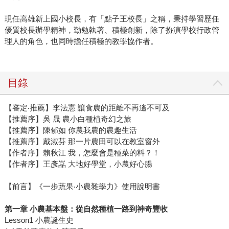
現任高雄新上國小校長，有「點子王校長」之稱，秉持學習歷任
優質校長辦學精神，勤勉執著、積極創新，除了扮演學校行政管
理人的角色，也同時擔任積極的教學協作者。
目錄
【審定‧推薦】李法憲 讓食農的距離不再遙不可及
【推薦序】吳 晟 農小白種植奇幻之旅
【推薦序】陳郁如 你農我農的農趣生活
【推薦序】戴淑芬 那一片農田可以在教室窗外
【作者序】賴秋江 我，怎麼會是種菜的料？！
【作者序】王彥嵓 大地好學堂，小農好心腸
【前言】《一步蔬果‧小農雜學力》使用說明書
第一章 小農基本盤：從自然種植一路到神奇豐收
Lesson1 小農誕生史