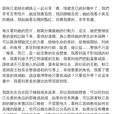
跟秋江老師在網路上一起分享「農」情蜜意已經好幾年了，我們
常常互寄照片，她送我番茄照，我回贈櫛瓜照；她給我看小黃瓜
的脆綠，我給她看石榴的豔紅。你農我農的，非常有趣。
每次看到她的照片，都萬分佩服她的行動力，這次，她把整個從
農的過程記錄下來，看得好過癮。真心覺得她的學生好幸福啊！
可以親身體驗泥土的力量，植物生命的美好。從種植開始，到收
成，到食用，甚至到後來的行銷，販賣，做公益……整個不只是
「種菜」而已，是一組完整的生命體會。我看到孩子對知識的好
奇，我看到孩子們之間溫暖的互動，我看到他們把點凝聚成面，
讓收成不只是個人的品嚐，還有延伸出去，跟社區的互動。秋江
老師跟王校長在整個過程的引導上，有很重要的角色。我看了覺
得真的很感動。誰說臺灣學校只重視成績？只重視升學？在這本
書中，我看到更多的層次的學習跟領悟。
我跟先生也在院子種植很多蔬果，所以我很能體會，可以吃到自
己生產的食品的那種成就感，如果你也有興趣，可以跟著秋江老
師的腳步來嘗試自己種植，不需要地大，看秋江老師教你如何在
高樓的陽臺上，也可以種出兩百公分高的玉米。如果你沒有機會