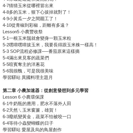
4-7猜猜玉米從哪裡冒出來
4-8多的玉米，狠下心拔掉就對了！
4-9小黃瓜一夕之間罷工了！
4-10從青椒到彩椒，距離有多遠？
Lesson5 小農豐收祭
5-1一根玉米鬚就會變身一顆玉米粒
5-2嘿唷嘿唷拔玉米，我要長得跟玉米株一樣高！
5-3 SOP流程必修課──番茄原來這樣摘
5-4滿出來見客的蔬菜們
5-5喧賓奪主的洋蔥花
5-6我很醜，可是我很美味
學習驛站 異國料理主題月
第二章 小農加速器：從創意發想到多元學習
Lesson 6 小農環保課
6-1牛奶瓶的應用，肥水不落外人田
6-2天然ㄟ玉米窗簾，雄賀！
6-3廢紙變黃金，蔬菜不怕被咬一口
6-4等待小蟲變蝴蝶的日子
學習驛站 愛屋及烏的鳥屋創作