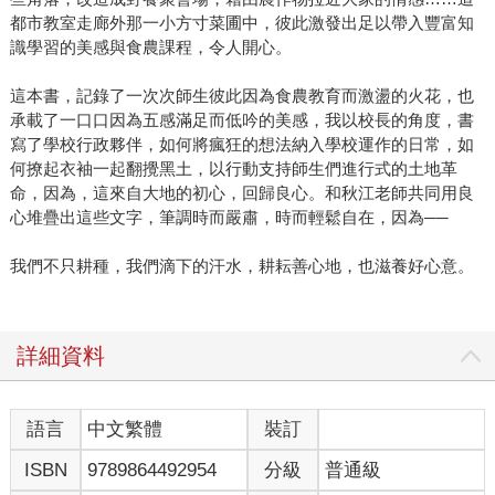
都市教室走廊外那一小方寸菜圃中，彼此激發出足以帶入豐富知
識學習的美感與食農課程，令人開心。
這本書，記錄了一次次師生彼此因為食農教育而激盪的火花，也
承載了一口口因為五感滿足而低吟的美感，我以校長的角度，書
寫了學校行政夥伴，如何將瘋狂的想法納入學校運作的日常，如
何撩起衣袖一起翻攪黑土，以行動支持師生們進行式的土地革
命，因為，這來自大地的初心，回歸良心。和秋江老師共同用良
心堆疊出這些文字，筆調時而嚴肅，時而輕鬆自在，因為──
我們不只耕種，我們滴下的汗水，耕耘善心地，也滋養好心意。
詳細資料
語言
中文繁體
裝訂
ISBN
9789864492954
分級
普通級