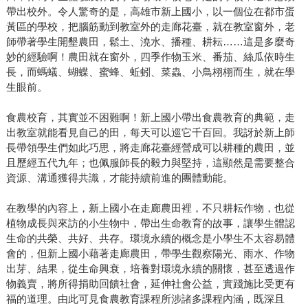
帶出校外。令人驚奇的是，高雄市新上國小，以一個位在都市蛋
黃區的學校，把腦筋動到教室外的走廊花臺，就在教室窗外，老
師帶著學生開墾農田，鬆土、澆水、播種、耕耘……這是多麼奇
妙的經驗啊！農田就在窗外，四季作物玉米、番茄、絲瓜依時生
長，而螞蟻、蝴蝶、蜜蜂、蚯蚓、菜蟲、小鳥栩栩而生，就在學
生眼前。
食農校育，其實並不困難啊！新上國小帶出食農教育的典範，走
出教室就能看見自己的田，每天可以巡它千百回。我訝於新上師
長帶領學生們如此巧思，將走廊花臺經營成可以耕種的農田，並
且歷經五代九年；也佩服師長的毅力與堅持，這顯然是需要整合
資源、溝通獲得共識，才能持續前進的團體動能。
在教學的內容上，新上國小在走廊農田裡，不只耕耘作物，也從
植物成長與來訪的小生物中，帶出生命教育的故事，讓學生體認
生命的共榮、共好、共存。環境永續的概念是小學生不太容易體
會的，但新上國小藉著走廊農田，帶學生觀察陽光、雨水、作物
出芽、結果，從生命興衰，培養對環境永續的關懷，甚至透過作
物義賣，將所得捐助回饋社會，延伸社會公益，實踐施比受更有
福的道理。由此可見食農教育課程所涉諸多課程內涵，既深且