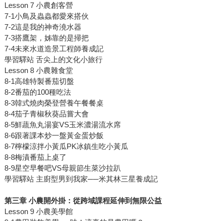
Lesson 7 小農創客營
7-1小鳥及蟲蟲都愛來搭伙
7-2這是我的神奇澆水器
7-3搭鷹架，姊靠的是掃把
7-4未來水道造景工程師養成記
學習驛站 舌尖上的文化小旅行
Lesson 8 小農雜食堂
8-1高雄特製番茄切盤
8-2番茄的100種吃法
8-3韓式燒肉榮登營養午餐餐桌
8-4茄子青椒秋葵品嘗大會
8-5鮮蔬魚丸湯宴VS玉米濃湯流水席
8-6跟著課本炒一盤黃金蛋炒飯
8-7檸檬涼拌小黃瓜PK冰鎮生吃小黃瓜
8-8梅漬番茄上桌了
8-9星空早餐吧VS母親節生菜沙拉趴
學習驛站 主廚型男到我家──米其林三星養成記
第三章 小農開外掛：從跨域課程延伸到無限公益
Lesson 9 小農美學館