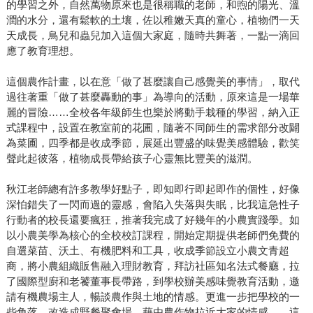
的學習之外，自然萬物原來也是很稱職的老師，和煦的陽光、溫
潤的水分，還有鬆軟的土壤，佐以稚嫩天真的童心，植物們一天
天成長，鳥兒和蟲兒加入這個大家庭，隨時共舞著，一點一滴回
應了教育理想。
這個農作計畫，以在意「做了甚麼讓自己感覺美的事情」，取代
過往著重「做了甚麼轟動的事」為導向的活動，原來這是一場華
麗的冒險……全校各年級師生也樂於將動手栽種的學習，納入正
式課程中，設置在教室前的花圃，隨著不同師生的需求部分改闢
為菜圃，四季都是收成季節，展延出豐盛的味覺美感體驗，歡笑
聲此起彼落，植物成長帶給孩子心靈無比豐美的滋潤。
秋江老師總有許多教學好點子，即知即行即起即作的個性，好像
深怕錯失了一閃而過的靈感，會陷入失落與失眠，比我這急性子
行動者的校長還要瘋狂，推著我完成了好幾年的小農實踐學。如
以小農美學為核心的全校校訂課程，開始定期提供老師們免費的
自選菜苗、沃土、有機肥料和工具，收成季節設立小農文青超
商，將小農組織販售融入理財教育，拜訪社區知名法式餐廳，拉
了國際型廚和老饕董事長帶路，到學校辦美感味覺教育活動，邀
請有機農場主人，暢談農作與土地的情感。更進一步把學校的一
些角落，改造成野餐聚會場，藉由農作物拉近大家的情感……這