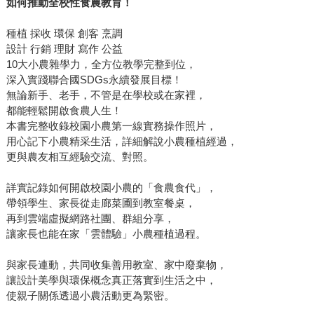
如何推動全校性食農教育！
種植 採收 環保 創客 烹調
設計 行銷 理財 寫作 公益
10大小農雜學力，全方位教學完整到位，
深入實踐聯合國SDGs永續發展目標！
無論新手、老手，不管是在學校或在家裡，
都能輕鬆開啟食農人生！
本書完整收錄校園小農第一線實務操作照片，
用心記下小農精采生活，詳細解說小農種植經過，
更與農友相互經驗交流、對照。
詳實記錄如何開啟校園小農的「食農食代」，
帶領學生、家長從走廊菜圃到教室餐桌，
再到雲端虛擬網路社團、群組分享，
讓家長也能在家「雲體驗」小農種植過程。
與家長連動，共同收集善用教室、家中廢棄物，
讓設計美學與環保概念真正落實到生活之中，
使親子關係透過小農活動更為緊密。