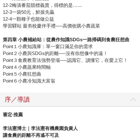
12-2梅漬番茄競標義賣，得標的是……
12-3一袋50元，鮮拔先贏
12-4一顆種子也能做公益
學習驛站 最夯校慶伴手禮──高價收購小農蔬菜
第四章 小農補給站：從農作知識SDGs一路掃碼到食農狂想曲
Point１小農知識庫：單一窗口滿足你的需求
Point２小農與SDGs的距離──沒有你想像中的遠！
Point３食農教育法強勢登場──認識它、讀懂它，在愛上它！
Point４小農蔬果時間軸
Point５小農狂想曲
Point６小農冷知識大富翁
序／導讀
審定‧推薦
李法憲博士｜李法憲有機農園負責人
讓食農的距離不再遙不可及