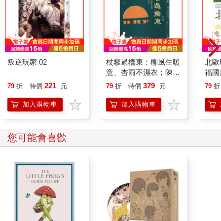
叛逆玩家 02
杖藜過橋東：柳風生暖
北歐
意、杏雨不濕衣；陳亮
福國
恭談以心轉境的適齡漫
221
379
79
折
特價
元
79
折
特價
元
79
折
想
加入購物車
加入購物車
您可能會喜歡