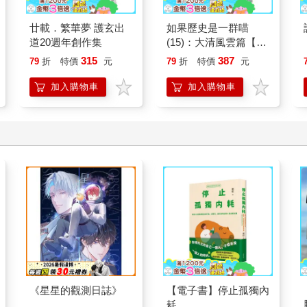
廿載．繁華夢 護玄出
如果歷史是一群喵
道20週年創作集
(15)：大清風雲篇【萌
貓漫畫學歷史】
315
387
79
折
特價
元
79
折
特價
元
加入購物車
加入購物車
《星星的觀測日誌》
【電子書】停止孤獨內
耗