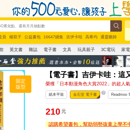
圭吾
楊双子
公益書包
16647續集
吉伊卡哇
高希均
通靈藥師
路邊攤新作
馬斯克
玩具總動員5
超慢跑
館
英文書
雜誌
電子書
文具
玩具親子
3C電玩
家
【電子書】吉伊卡哇：這
固定
榮獲「日本動漫角色大賞2022」的超人
版型
?
紙本平裝
金石堂 電子書
Readmoo
210
元
認購希望書包，幫助弱勢孩童上學不