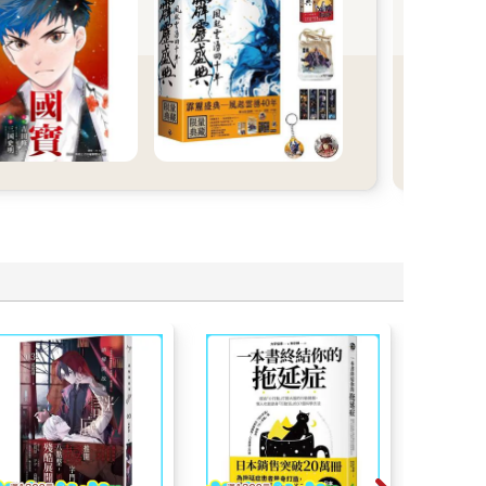
的掙
瞬間
笑、
《奈
異世
推出
一次
年代
畫世