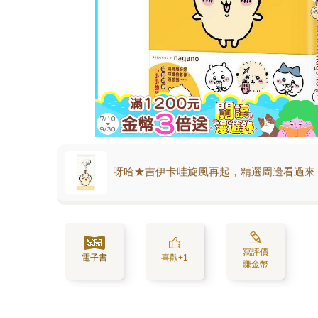
呀哈★吉伊卡哇旋風再起，精選周邊看過來
寫評價
電子書
喜歡+1
賺金幣