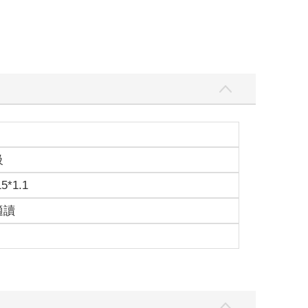
級
15*1.1
適讀