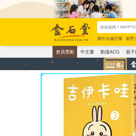
國中自修評量
東野
唯紅花綻放
奧德賽
會員獎勵
中文書
動漫ACG
親子