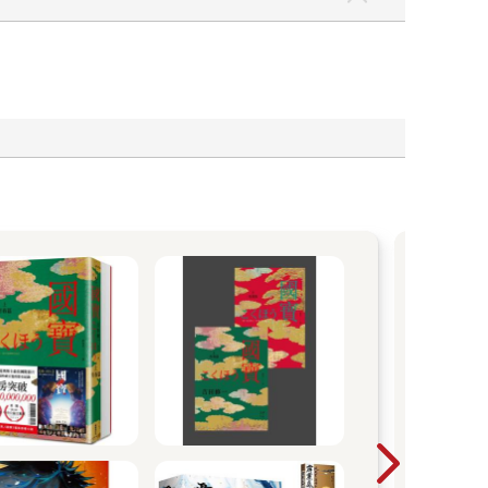
黃
從黑
能用
心的