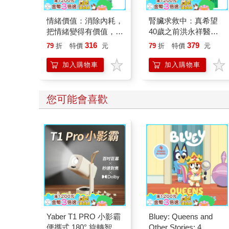
情緒價值：消除內耗，
腎臟求救中：真希望
把情緒變得有價值，跟
40歲之前洪永祥醫師
誰都能自在相處
就告訴我這些事
316
379
79
折
特價
元
79
折
特價
元
加入購物車
加入購物車
您可能會喜歡
Yaber T1 PRO 小影霸
Bluey: Queens and
便攜式 180° 旋轉智能
Other Stories: 4