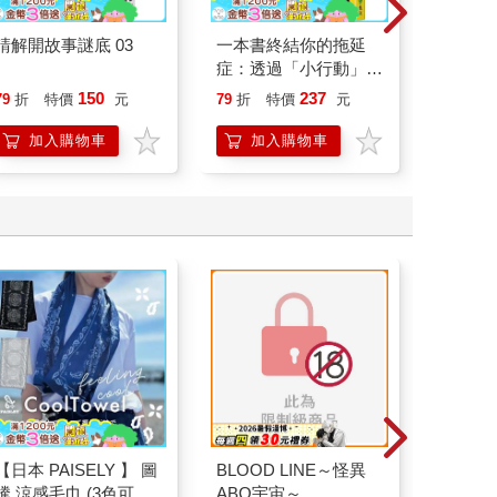
請解開故事謎底 03
一本書終結你的拖延
一本書
症：透過「小行動」打
【漫畫
開大腦的行動開關，懶
行動」
150
237
79
折
特價
元
79
折
特價
元
79
折
人也能變身「行動派」
開關，
的37個科學方法
「行動
加入購物車
加入購物車
加
學方法
【日本 PAISELY 】 圖
BLOOD LINE～怪異
【NC
騰 涼感毛巾 (3色可選)
ABO宇宙～
24cm