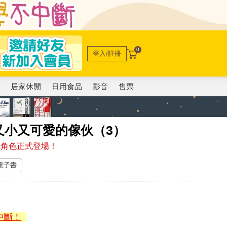
0
登入/註冊
電
居家休閒
日用食品
影音
售票
又小又可愛的傢伙（3）
氣角色正式登場！
 電子書
中斷！