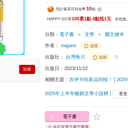
10
預計最高可得金幣
點
?
100累1點 4點抵1元
HAPPY GO享
折抵無
分類：
電子書
＞
文學
＞
圖文繪本
作者：
nagano
追蹤
出版社：
台灣角川
追蹤
?
出版日：
2023/11/22
加購
相關主題：
吉伊卡哇新品到啦！
20
2025年上半年暢銷文學小說榜
看更
電子書
※ 金石堂電子書怎麼看