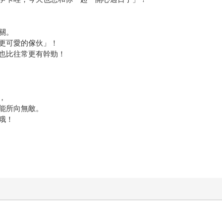
關。
更可愛的傢伙」！
也比往常更有幹勁！
，
能所向無敵。
哦！