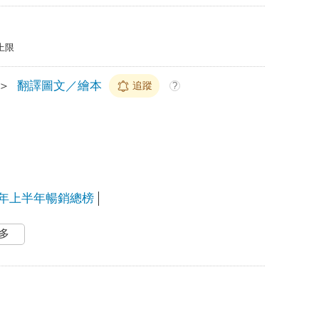
上限
＞
翻譯圖文／繪本
追蹤
?
25年上半年暢銷總榜
多