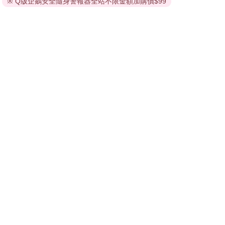
依據「消費者保護法」第19條及行政院消費者保護處公告之
※ Q版企鵝安全隨身警報器全站不限金額加購價$99
「通訊交易解除權合理例外情事適用準則」，非以有形媒介
提供之數位內容或一經提供即為完成之線上服務，經消費者
事先同意始提供。（如：電子書、電子雜誌、下載版軟體、
虛擬商品…等），
不受「網購服務需提供七日鑑賞期」的限
制
。為維護您的權益，建議您先使用「試閱」功能後再付款
購買。