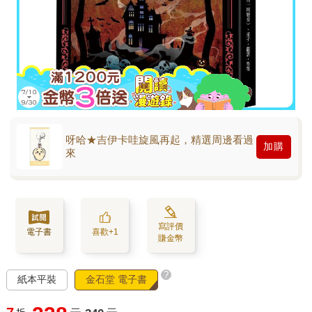
呀哈★吉伊卡哇旋風再起，精選周邊看過
加購
來
寫評價
電子書
喜歡+1
賺金幣
?
紙本平裝
金石堂 電子書