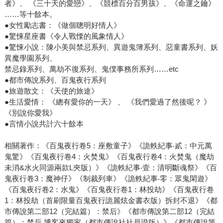
者》、 《三十天的愛戀》、《競標百分百男孩》、《命運之鑰》
……等十餘本。
●女性勵志書：《做個聰明好情人》
●驚悚星座書《令人戰慄的風象情人》
●驚悚小說：陳小美與禁忌系列、異遊鬼簿系列、惡童書系列、妖
異魔學園系列、
禁忌錄系列、萬劫不復系列、鬼僕事務所系列……etc
●都市傳說系列、百鬼夜行系列
●旅遊散文：《天使的旅途》
●生活愛情： 《總有愛你的一天》 、 《我們愛過了然後呢？ 》
《別說你愛我》
●言情小說共計六十餘本
相關著作：《百鬼夜行卷5：座敷童子》《詭軼紀事‧貳：中元萬
鬼驚》《百鬼夜行卷4：火焚鬼》《百鬼夜行卷4：火焚鬼（魔劫
未消&水火同源兩款L夾版）》《詭軼紀事‧壹：清明斷魂祭》《百
鬼夜行卷3：魔神仔》《制裁列車》《詭軼紀事‧零：眾鬼閑遊》
《百鬼夜行卷2：水鬼》《百鬼夜行卷1：林投劫》《百鬼夜行卷
1：林投劫（首刷限量百鬼夜行詭麗炫金書衣版）拆封不退》《都
市傳說第二部12（完結篇）：禁后》《都市傳說第二部12（完結
篇）：禁后 博客來獨家（都市傳說社社員證版）》《都市傳說第