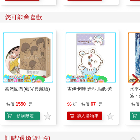
您可能會喜歡
驀然回首(藍光典藏版)
吉伊卡哇 造型貼紙-紫
水平
落・
1550
67
特價
元
96
折
特價
元
特價
預購限定
加入購物車
訂購/退換貨須知