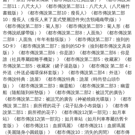
二部11：八尺大人》《都市傳說第二部11：八尺大人（八尺楠竹
書籤版）》《都市傳說第二部10：瘦長人》《都市傳說第二部
10：瘦長人（瘦長人來了直式雙層證件夾(含頸繩織帶)版）》
《都市傳說第二部9：菊人形》《都市傳說第二部9：菊人形（都
市傳說紙膠帶版）》《都市傳說第二部8：人面魚》《都市傳說第
二部8：人面魚（年年有餘筷版）》《都市傳說第二部7：撿到的
SD卡》《都市傳說第二部7：撿到的SD卡（撿到都市傳說文具袋
版）》《都市傳說第二部6：你是誰》《都市傳說第二部6：你是
誰（社員專屬鐳雕手機架）》《都市傳說第二部5：收藏家》《都
市傳說第二部5：收藏家（鏟子湯匙版）》《都市傳說 第二部 4：
外送（外送必備環保杯套版）》《都市傳說第二部4：外送》《都
市傳說特典：詭屋》《都市傳說特典：詭屋（時尚登山頭巾
版）》《都市傳說第二部3：幽靈船》《都市傳說第二部3：幽靈
船（隨船隨到杯墊版）》《都市傳說第二部2：被詛咒的廣告》
《都市傳說第二部2：被詛咒的廣告（神祕燒錄光碟版）》《都市
傳說 第二部1：廁所裡的花子（花子貼身小布袋版）》《都市傳
說第二部1：廁所裡的花子》《都市傳說12(第一部完)：如月車
站》《都市傳說12(第一部完)：如月車站（如月列車專屬仿舊卡
套版）》《都市傳說11：血腥瑪麗》《都市傳說11：血腥瑪麗
（美麗隨身小圓鏡版）》《都市傳說10：消失的房間》《都市傳