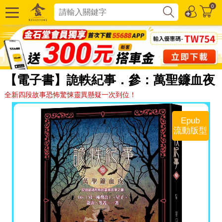
0
【電子書】詭軼紀事．參：萬聖鐮血夜
全新四段故事恐怖驚悚靈異懸疑一次到位！
Epub
流動版型