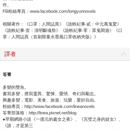
作。
FB粉絲專頁：www.facebook.com/longyunnovels
相關著作：《口罩：人間誌異》《詭軼紀事‧貳：中元萬鬼驚》
《詭軼紀事‧壹：清明斷魂祭》《詭軼紀事‧零：眾鬼閑遊》《口
罩：人間誌異（首刷限量水墨風口罩收納夾版）》
譯者
笭菁
多變的雙魚。
書寫多變，擅寫靈異、驚悚、愛情、奇幻與勵志。
興趣多變，電影、美食、旅遊、玩樂，愛好自由。
粉絲專頁：http://www.facebook.com/lineanovels
笭菁部落格：http://linea.pixnet.net/blog
●早期網路小說《一億元的處女之夜》、《完璧之身的妓女》、
《誰，才是第三