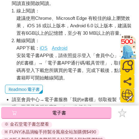
閱讀直接開啟閱讀。
線上閱讀：
建議使用Chrome、Microsoft Edge 有較佳的線上瀏覽效
果， iOS 16 或以上版本，Android 6.0 以上版本，建議裝
置有6GB以上的記憶體，至少有 30 MB以上的容量。
離線閱讀：
APP下載：
iOS
Android
安裝電子書APP後，請依照提示登入「會員中心」→「我
的E書櫃」→「電子書APP通行碼/載具管理」，取得通行
碼再登入下載您所購買的電子書。完成下載後，點選任一
書籍即可開始離線閱讀。
請至會員中心→電子書服務「我的e書櫃」領取複製『兌換
碼』至電子書服務商Readmoo進行兌換。
電子書
退換貨須知：
※ 金石堂電子書怎麼看
因版權保護，您在金石堂所購買的電子書僅能以金石堂專屬
※ FUNY冰晶渦輪手持製冷風扇全站加購價$490
的閱讀軟體開啟閱讀，無法以其他閱讀器或直接下載檔案。