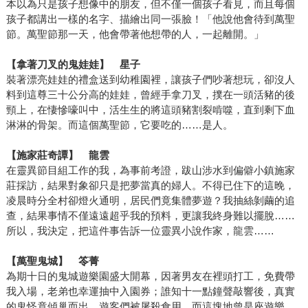
本以為只是孩子想像中的朋友，但不僅一個孩子看見，而且每個
孩子都講出一樣的名字、描繪出同一張臉！「他說他會待到萬聖
節。萬聖節那一天，他會帶著他想帶的人，一起離開。」
【拿著刀叉的鬼娃娃】 星子
裝著漂亮娃娃的禮盒送到幼稚園裡，讓孩子們吵著想玩，卻沒人
料到這尊三十公分高的娃娃，曾經手拿刀叉，撲在一頭活豬的後
頸上，在悽慘嚎叫中，活生生的將這頭豬割裂啃噬，直到剩下血
淋淋的骨架。而這個萬聖節，它要吃的……是人。
【施家莊奇譚】 龍雲
在靈異節目組工作的我，為事前考證，跋山涉水到偏僻小鎮施家
莊採訪，結果對象卻只是把夢當真的婦人。不得已住下的這晚，
凌晨時分全村卻燈火通明，居民們竟集體夢遊？我抽絲剝繭的追
查，結果事情不僅遠遠超乎我的預料，更讓我終身難以擺脫……
所以，我決定，把這件事告訴一位靈異小說作家，龍雲……
【萬聖鬼城】 笭菁
為期十日的鬼城遊樂園盛大開幕，因著男友在裡頭打工，免費帶
我入場，老弟也幸運抽中入園券；誰知十一點鐘聲敲響後，真實
的鬼怪竟傾巢而出，遊客們被屠殺食用。而這塊地曾是座遊樂