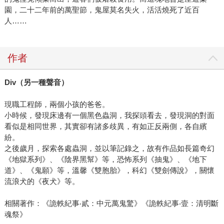
園，二十二年前的萬聖節，鬼屋莫名失火，活活燒死了近百
人……
作者
Div
（另一種聲音）
現職工程師，兩個小孩的爸爸。
小時候，發現床邊有一個黑色蟲洞，我探頭看去，發現洞的對面
看似是相同世界，其實卻有諸多歧異，有如正反兩側，各自繽
紛。
之後歲月，探索各處蟲洞，並以筆記錄之，故有作品如長篇奇幻
《地獄系列》、《陰界黑幫》等，恐怖系列《抽鬼》、《地下
道》、《鬼願》等，溫馨《雙胞胎》，科幻《雙劍傳說》，關懷
流浪犬的《夜犬》等。
相關著作：《詭軼紀事‧貳：中元萬鬼驚》《詭軼紀事‧壹：清明斷
魂祭》