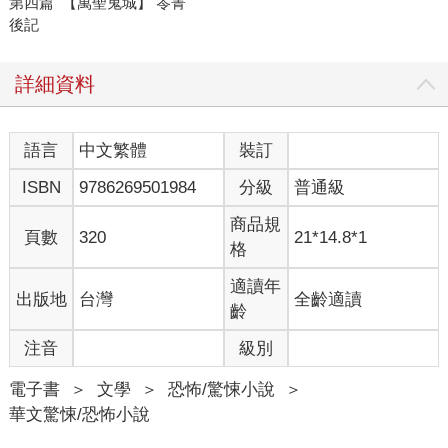
第四篇 【萬聖鬼城】 笭菁
後記
詳細資料
語言
中文繁體
裝訂
ISBN
9786269501984
分級
普通級
商品規
頁數
320
21*14.8*1
格
適讀年
出版地
台灣
全齡適讀
齡
注音
級別
電子書
＞
文學
＞
恐怖/驚悚小說
＞
華文驚悚/恐怖小說