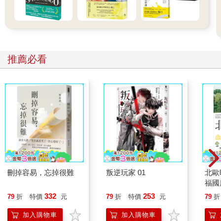
推薦必看
刪掉容易，忘掉很難
叛逆玩家 01
北歐
福國
332
253
79
折
特價
元
79
折
特價
元
79
折
加入購物車
加入購物車