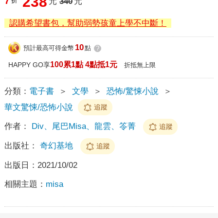
238
7
折
元
340
元
認購希望書包，幫助弱勢孩童上學不中斷！
10
預計最高可得金幣
點
?
100累1點 4點抵1元
HAPPY GO享
折抵無上限
分類：
電子書
＞
文學
＞
恐怖/驚悚小說
＞
華文驚悚/恐怖小說
追蹤
作者：
Div、尾巴Misa、龍雲、笭菁
追蹤
出版社：
奇幻基地
追蹤
出版日：
2021/10/02
相關主題：
misa