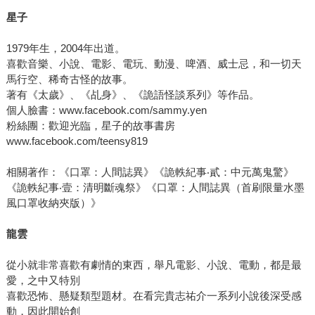
星子
1979年生，2004年出道。
喜歡音樂、小說、電影、電玩、動漫、啤酒、威士忌，和一切天
馬行空、稀奇古怪的故事。
著有《太歲》、《乩身》、《詭語怪談系列》等作品。
個人臉書：www.facebook.com/sammy.yen
粉絲團：歡迎光臨，星子的故事書房
www.facebook.com/teensy819
相關著作：《口罩：人間誌異》《詭軼紀事‧貳：中元萬鬼驚》
《詭軼紀事‧壹：清明斷魂祭》《口罩：人間誌異（首刷限量水墨
風口罩收納夾版）》
龍雲
從小就非常喜歡有劇情的東西，舉凡電影、小說、電動，都是最
愛，之中又特別
喜歡恐怖、懸疑類型題材。在看完貴志祐介一系列小說後深受感
動，因此開始創