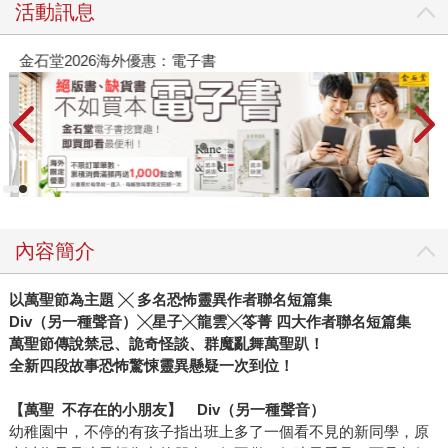
活動訊息
金石堂2026海外優惠：電子書
內容簡介
以萬聖節為主題 ╳ 多名恐怖靈異作者聯名短篇集
Div
（另一種聲音）╳星子╳龍雲╳笭菁 四大作者聯名短篇集
萬聖節傳說禁忌、詭奇怪談、群魔亂舞萬聖趴！
全新四段故事恐怖驚悚靈異懸疑一次到位！
【萬聖 不存在的小朋友】 Div（另一種聲音）
幼稚園中，不停的有孩子指出班上多了一個看不見的新同學，原