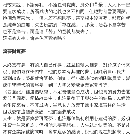
相較來說，不論你我，不論任何職業、身分和背景，人人不一定
要追求成功，所謂成功的定義也各不相同，但絕對都需要圓夢。
換個角度來說，一個人若不想圓夢，甚至根本沒有夢，那真的就
是純粹的虛無，失去所謂的「存在感」，那樣，活著不是辛苦，
也不是痛苦，而是連「苦」的意義都失去了。
這樣的人生，會是你喜歡的嗎？
築夢與逐夢
人終需有夢，有的人自己作夢，並且也幫人圓夢。對於孩子們來
說，他們還在學習中，他們原本有其他的夢，但隨著自己長大，
學到越多，夢想就會調整。例如，從小學時代的消防隊員夢，變
成中學時代的警察夢，到了大學又變成企業家夢等等。
《西遊記》裡唐僧取經，不定義他是否成功，但他真的努力去逐
夢並且圓夢。愛情故事中，也許最後王子與公主的結局，以經濟
的角度來看，不算成功，畢竟女方放棄了原本家境富裕的生活，
但以愛情這個夢來說，他們築夢成功。
人生，就是要築夢再逐夢，也許那個當初所用心建構的夢，必須
耗費一生來追逐，但相信只要夢想在，人生就是快樂的。不是常
常有企業家被訪問時，會有這樣的感慨，說他們現在想起來，人