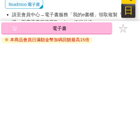
日
請至會員中心→電子書服務「我的e書櫃」領取複製『兌換
碼』至電子書服務商Readmoo進行兌換。
電子書
退換貨須知：
※ 本商品會員日滿額金幣加碼回饋最高15倍
因版權保護，您在金石堂所購買的電子書僅能以金石堂專屬
的閱讀軟體開啟閱讀，無法以其他閱讀器或直接下載檔案。
依據「消費者保護法」第19條及行政院消費者保護處公告之
「通訊交易解除權合理例外情事適用準則」，非以有形媒介
提供之數位內容或一經提供即為完成之線上服務，經消費者
事先同意始提供。（如：電子書、電子雜誌、下載版軟體、
虛擬商品…等），
不受「網購服務需提供七日鑑賞期」的限
制
。為維護您的權益，建議您先使用「試閱」功能後再付款
購買。