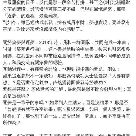
生最甜蜜的日子，反倒是那一段辛苦打拼，甚至必須打地舖睡辦
公室的階段，最悲慘時可能三餐不繼，但現在回憶起來，那種
「逐夢」的過程，最最難忘。
到如今，雖已經功成名就，擁有萬貫家財，夢想實現，要甚麼有
甚麼，對比起來就沒那麼多內心感動了。
關於築夢與逐夢，2018年時，我和一群團隊，共同完成一本書，
叫做《築夢進行曲》，這本書是當時的暢銷書，後來也引來很多
回響。在我去到不同縣市做巡迴演講時，總會遇到不同年齡層的
人，和我交流有關築夢的經驗。
互動過程中，有種種的討論，也聊到很多新的問題。例如：
如果追逐夢想不一定成功，那麼為何成功人士總愛說「人要有夢
想」？是否世俗定義中，依然覺得圓夢就等於成功？
夢想是甚麼？ 若依世俗的理解，最終還是離不開金錢與名利；真
的是這樣嗎？
逐夢是一輩子的事嗎？ 如果到人生結束，還是沒結果？ 那是否
「曾經擁有就不在乎結果」呢？反過來說，如果一個人逐夢，最
終得到了，那他剩下的一生，是否已經「夢過」，而不需要再有
所作為？
其實，再次重申，本書不是哲學書，關於夢想，全世界學者也無