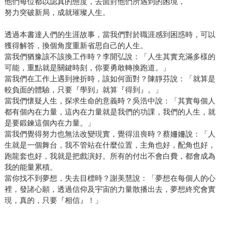
他們每位都以認真的態度，去面對他們所遇到的困境，
努力突破新局，成就璀璨人生。
透過本書達人們的生涯故事，當我們對於職涯感到困惑時，可以
獲得解答，換個角度重新省思自己的人生。
當我們猶豫該不該換工作時？李開弘說：「人生其實充滿多樣的
可能，重點就是關鍵時刻，你要勇敢轉換跑道。」
當我們在工作上遇到挫折時，該如何面對？陳靜芬說：「就算是
較負面的體驗，只要『學到』就算『得到』。」
當我們懷疑人生，探求生命的意義時？吳浩中說：「其實每個人
都有個內在力量，這內在力量就是我們的功課，我們的人生，就
是要鍛鍊這個內在力量。」
當我們覺得努力也無法改變現實，覺得沮喪時？蔡姍姍說：「人
生就是一個舞台，我不管站在什麼位置，主角也好，配角也好，
跑龍套也好，我就是把戲演好。所有的付出不會白費，都會成為
我的能量累積。
當你找不到夢想，失去目標時？謝美慧說：「夢想在每個人的心
裡，發諸心願，透過信仰及宇宙的力量散播出去，夢想終究會實
現，真的，只要『相信』！」