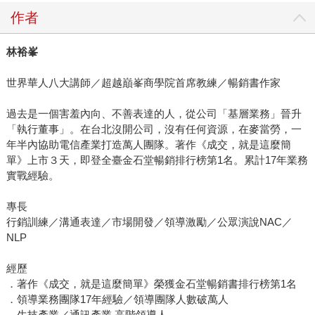
作者
林裕峯
世界華人八大講師／超越巔峯商學院首席教練／暢銷書作家
過去是一個害羞內向、不善表達的人，從公司「基層業務」晉升
「執行董事」。在台北沒開公司，沒有任何資源，在麥當勞，一
年半內協助電信產業打造萬人團隊。著作《成交，就是這麼簡
單》上市３天，即登全臺金石堂暢銷排行榜第1名。累計17年業務
實戰經驗。
專長
行銷訓練／溝通表達／市場開發／領導激勵／公眾演說NAC／
NLP
經歷
．著作《成交，就是這麼簡單》榮獲金石堂暢銷書排行榜第1名
．領導業務團隊17年經驗／領導團隊人數破萬人
．生技產業／通訊產業 高階領導人