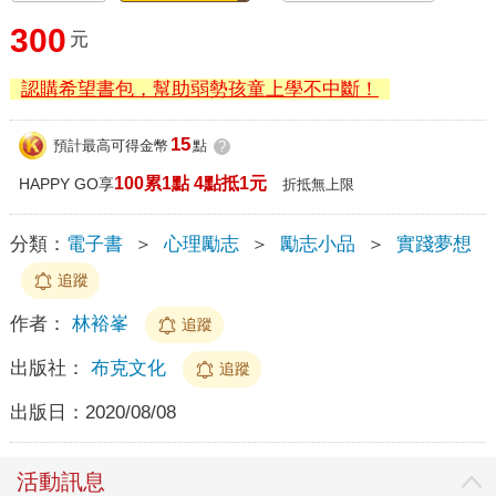
300
元
認購希望書包，幫助弱勢孩童上學不中斷！
15
預計最高可得金幣
點
?
100累1點 4點抵1元
HAPPY GO享
折抵無上限
分類：
電子書
＞
心理勵志
＞
勵志小品
＞
實踐夢想
追蹤
作者：
林裕峯
追蹤
出版社：
布克文化
追蹤
出版日：
2020/08/08
活動訊息