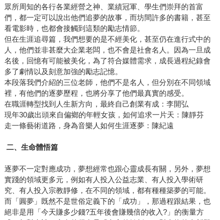
眾所周知的各行各業經營之神、業績冠軍、學生們崇拜的首富
們，都一定可以說出他們追夢的故事，而坊間許多的書籍，甚至
看電影時，也都會接觸到這類的勵志情節。
但在生涯追尋篇，我們想要的是不經美化，甚至仍在進行式中的
人，他們並非甚麼大企業老闆，也不會是社會名人。因為一旦成
名後，回憶有可能被美化，為了符合媒體需求，成長過程紀錄會
多了劇情以及刻意加強的勵志記憶。
本段落我們介紹的三位老師，他們不是名人，但分別在不同領域
裡，有他們的逐夢歷程，也將分享了他們最真實的感受。
在職涯轉型找到人生新方向，最終自己創業有成：李開弘
現年30歲出頭來自偏鄉的年輕女孩，如何追求一片天：陳靜芬
走一條藝術道路，身為音樂人如何生涯逐夢：陳紀遠
二、生命體悟篇
逐夢不一定對應成功，夢想經常也跟心靈成長有關，另外，夢想
實踐的領域更多元，例如有人投入公益志業、有人投入學術研
究、有人投入宗教靜修，在不同的領域，都有種種築夢的可能。
而「圓夢」既然不是世俗定義下的「成功」，那過程跟結果，也
絕非是用「今天賺多少錢?五年後會賺幾倍的收入?」的衡量方