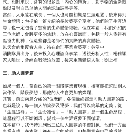
式。相對來說，會有的很多是「內心的轉折」、對事物的全新觀
點以及對自己於他人間的認知調整等等。
當然，人永遠在成長，一個人也可能初期是生涯追逐，後來得到
生命體悟；包括前一篇介紹的幾位築夢分享者，他們除了生涯追
尋，也一定包含了豐富的生命體悟經驗。但在本篇，我們介紹的
三位老師，會將更多的焦點，放在心靈層面，包括一般人覺得有
點怪力亂神，但這些都是老師們的實際的真實體驗。
以天命的角度看人生，站在命理事業看築夢：吳浩中
消防隊員出身，後來投入心理諮商事業，透視分析人性：楊稚穎
家人離世，曾經自我漂泊放蕩，後來重新體悟人生：劉上福
三、助人圓夢篇
如果一個人，當自己的第一階段夢想實現後，接著能把幫助別人
當作第二階段夢想，那他的人生會更加的燦爛。
其實，前面兩篇介紹的7位老師，各個最終都走向助人圓夢的路，
也就是說，每一個人的築夢及逐夢，我們可以簡單的定義，從
「生涯追尋」→「生命體悟」→「助人圓夢」是一個生命歷程，
這歷程可以不斷循環，變成一個生涯逐夢正面循環。
在本篇中，我們特別列出三位助人圓夢的學習對象。他們一方面
事業有成，在本業上都有一定的成就，但都願意在自己的成就