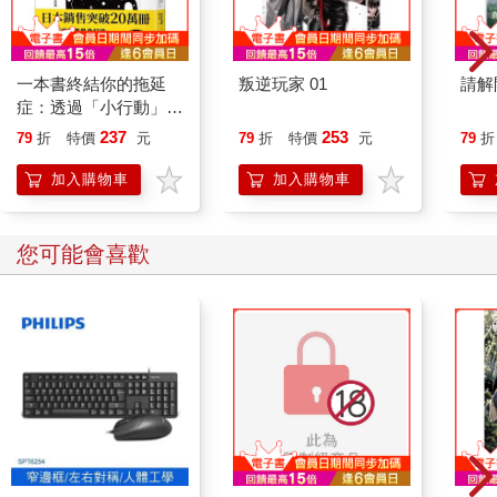
一本書終結你的拖延
叛逆玩家 01
請解
症：透過「小行動」打
開大腦的行動開關，懶
237
253
79
折
特價
元
79
折
特價
元
79
折
人也能變身「行動派」
的37個科學方法
加入購物車
加入購物車
您可能會喜歡