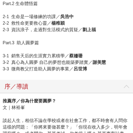
Part.2 生命體悟篇
2-1 生命是一場修練的功課／
吳浩中
2-2 救性命更要救心靈／
楊稚穎
2-3 資訊浪子，走過對生活模式的質疑／
劉上福
Part.3 助人圓夢篇
3-1 銷售天后的生涯實力累積學／
蔡姍珊
3-2 真心為人圓夢 自己的夢想也能築夢踏實／
謝美慧
3-3 微商教父打造助人圓夢的事業／
呂世博
序／導讀
推薦序／你為什麼要圓夢？
文｜林裕峯
談起人生，相信不論在學校或者在社會工作，都不時會有人問你
這樣的問題：「你將來要做甚麼？」「你現在收入多少，明年會