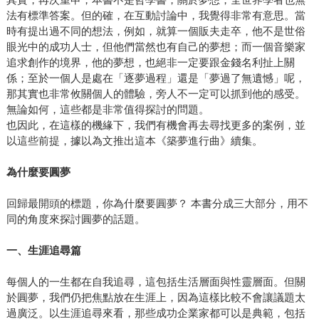
法有標準答案。但的確，在互動討論中，我覺得非常有意思。當
時有提出過不同的想法，例如，就算一個販夫走卒，他不是世俗
眼光中的成功人士，但他們當然也有自己的夢想；而一個音樂家
追求創作的境界，他的夢想，也絕非一定要跟金錢名利扯上關
係；至於一個人是處在「逐夢過程」還是「夢過了無遺憾」呢，
那其實也非常攸關個人的體驗，旁人不一定可以抓到他的感受。
無論如何，這些都是非常值得探討的問題。
也因此，在這樣的機緣下，我們有機會再去尋找更多的案例，並
以這些前提，據以為文推出這本《築夢進行曲》續集。
為什麼要圓夢
回歸最開頭的標題，你為什麼要圓夢？ 本書分成三大部分，用不
同的角度來探討圓夢的話題。
一、生涯追尋篇
每個人的一生都在自我追尋，這包括生活層面與性靈層面。但關
於圓夢，我們仍把焦點放在生涯上，因為這樣比較不會讓議題太
過廣泛。以生涯追尋來看，那些成功企業家都可以是典範，包括