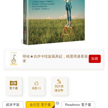
呀哈★吉伊卡哇旋風再起，精選周邊看過
加購
來
寫評價
電子書
喜歡+1
賺金幣
?
紙本平裝
金石堂 電子書
Readmoo 電子書