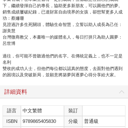
下，繼續發揮自己的專長，協助更多新朋友，可以圓他們的夢。
銷售成績屢破紀錄，已達財富自由境界的女孩，卻想幫更多人成
功：蔡姍珊
見證過許多生死關頭，體驗生命智慧，立誓以助人成長為己任：
謝美慧
台灣微商教父，本書唯一的媒體名人，每日打拼只為助人圓夢：
呂世博
過往，你可能不曾聽過他們的名字。在傳統定義上，也不一定是
名利
雙收的成功人士，但他們每位都以認真的態度，去面對他們遇到
的困境以及突破新局，並願意將築夢與逐夢心得分享給大家。
詳細資料
語言
中文繁體
裝訂
ISBN
9789865405830
分級
普通級