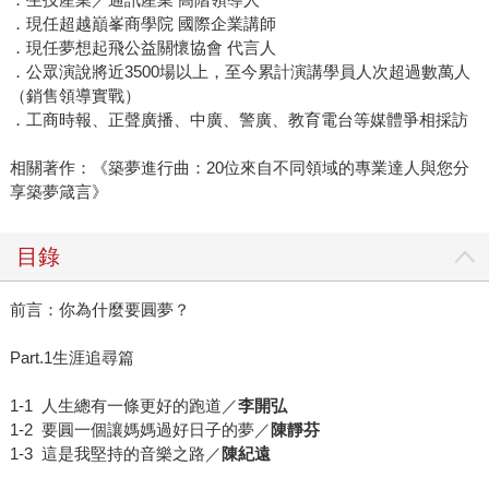
．現任超越巔峯商學院 國際企業講師
．現任夢想起飛公益關懷協會 代言人
．公眾演說將近3500場以上，至今累計演講學員人次超過數萬人
（銷售領導實戰）
．工商時報、正聲廣播、中廣、警廣、教育電台等媒體爭相採訪
相關著作：《築夢進行曲：20位來自不同領域的專業達人與您分
享築夢箴言》
目錄
前言：你為什麼要圓夢？
Part.1生涯追尋篇
1-1 人生總有一條更好的跑道／
李開弘
1-2 要圓一個讓媽媽過好日子的夢／
陳靜芬
1-3 這是我堅持的音樂之路／
陳紀遠