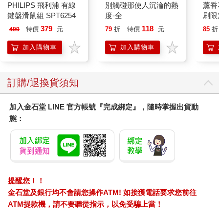
PHILIPS 飛利浦 有線
別觸碰那使人沉淪的熱
薰香
鍵盤滑鼠組 SPT6254
度-全
刷限定
379
118
特價
元
79
折
特價
元
85
折
499
加入購物車
加入購物車
訂購/退換貨須知
加入金石堂 LINE 官方帳號『完成綁定』，隨時掌握出貨動
態：
提醒您！！
金石堂及銀行均不會請您操作ATM! 如接獲電話要求您前往
ATM提款機，請不要聽從指示，以免受騙上當！