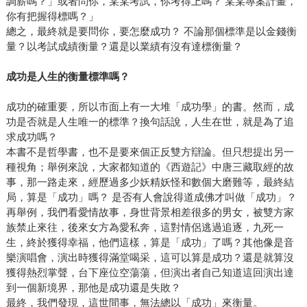
調薪嗎？」或者問你，某某考試，你考得上嗎？ 某某專案計畫，
你有把握得標嗎？」
總之，最終就是要問你，要怎麼成功？ 不論那個標準是以金錢衡
量？以考試成績衡量？還是以業績有沒有達標衡量？
成功是人生的衡量標準嗎？
成功的確重要，所以市面上有一大堆「成功學」的書。然而，成
功是否就是人生唯一的標準？換句話說，人生在世，就是為了追
求成功嗎？
本書不是哲學書，也不是要來個正反雙方辯論。但只想提出另一
種視角；舉例來說，大家都知道的《西遊記》中唐三藏取經的故
事，那一路走來，經歷過多少妖精妖怪和數個大磨難等，最終結
局，算是「成功」嗎？ 是否有人會說得道成佛才叫做「成功」？
再舉例，我們看愛情故事，身世背景相差很多的男女，被雙方家
族禁止來往，後來女方為愛私奔，這對情侶逃過追逐，九死一
生，終於獲得幸福，他們這樣，算是「成功」了嗎？其他像是音
樂演唱會，演出時獲得滿堂喝采，這可以算是成功？還是就算沒
獲得熱烈掌聲，台下座位空蕩蕩，但演出者自己知道這回演出達
到一個新境界，那他是成功還是失敗？
最終，我們發現，這世間事，無法總以「成功」來衡量。