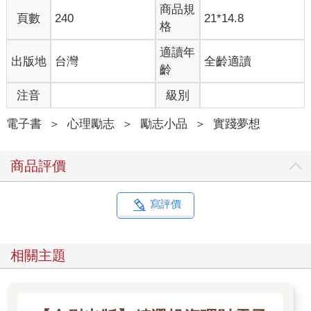
商品規
頁數
240
21*14.8
格
適讀年
出版地
台灣
全齡適讀
齡
注音
級別
電子書
＞
心理勵志
＞
勵志小品
＞
實踐夢想
商品評價
寫評價
相關主題