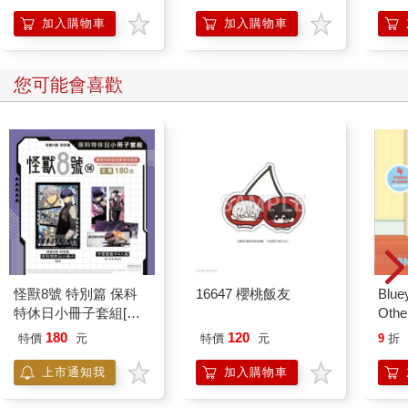
【首
加入購物車
加入購物車
您可能會喜歡
怪獸8號 特別篇 保科
16647 櫻桃飯友
Blue
特休日小冊子套組[限
Other
加購]
Stori
180
120
特價
元
特價
元
9
折
Hoor
上市通知我
加入購物車