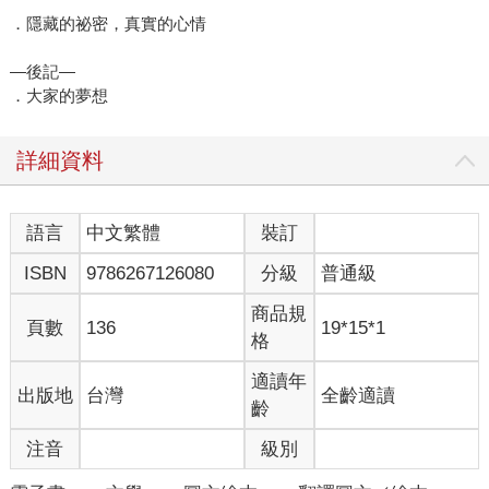
．隱藏的祕密，真實的心情
—後記—
．大家的夢想
詳細資料
語言
中文繁體
裝訂
ISBN
9786267126080
分級
普通級
商品規
頁數
136
19*15*1
格
適讀年
出版地
台灣
全齡適讀
齡
注音
級別