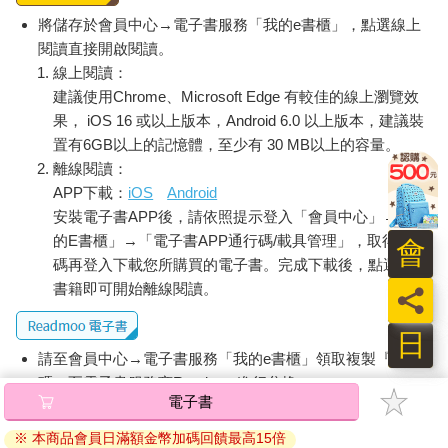
將儲存於會員中心→電子書服務「我的e書櫃」，點選線上
閱讀直接開啟閱讀。
線上閱讀：
建議使用Chrome、Microsoft Edge 有較佳的線上瀏覽效
果， iOS 16 或以上版本，Android 6.0 以上版本，建議裝
置有6GB以上的記憶體，至少有 30 MB以上的容量。
離線閱讀：
APP下載：
iOS
Android
安裝電子書APP後，請依照提示登入「會員中心」→「我
的E書櫃」→「電子書APP通行碼/載具管理」，取得通行
會
碼再登入下載您所購買的電子書。完成下載後，點選任一
書籍即可開始離線閱讀。
員
日
請至會員中心→電子書服務「我的e書櫃」領取複製『兌換
碼』至電子書服務商Readmoo進行兌換。
電子書
退換貨須知：
※ 本商品會員日滿額金幣加碼回饋最高15倍
因版權保護，您在金石堂所購買的電子書僅能以金石堂專屬