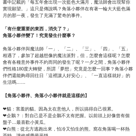
書中記載的「每五年會出現一次藍色大滿月，魔法師會出現幫你
實現願望。」這只是傳說嗎？角落小夥伴在有著一輪大大藍色滿
月的那一夜，發生了充滿了驚奇的事件。
「有什麼重要的東西，消失了？」
角落小夥伴變了！究竟發生什麼事？
角落小夥伴與魔法師「一」、「二」、「三」、「四」、「五」
相遇了，參加了超越想像的魔法派對，但，怎麼會這樣呢？怎麼
會有各種意外事件不約而同的發生了呢？一夕之間，角落小夥伴
們性格180度大轉變，所謂「夢想」究竟是怎麼一回事？角落小夥
伴們還能夠尋回往日「這裡讓人好安心」、「一直這樣就好」的
生活嗎……
【角落小夥伴、角落小小夥伴就是這樣的】
❤貓：害羞的貓。因為太在意他人，所以搞得自己很累。
❤企鵝？：對自己是不是企鵝不太有把握。以前頭上好像曾有個
盤子…最喜歡小黃瓜。
❤白熊：從北方逃跑出來，怕冷又怕生的熊。窩在角落喝一杯熱
茶時，讓他感覺最平靜。