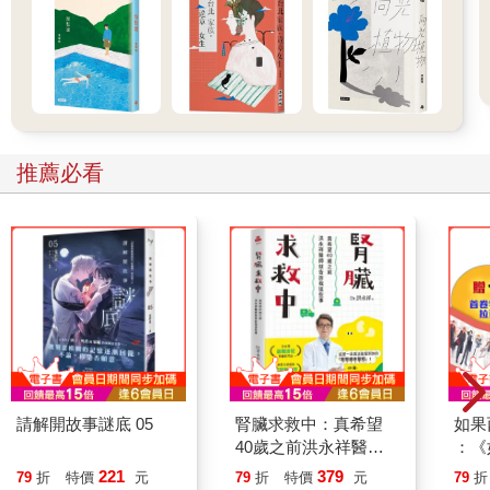
推薦必看
請解開故事謎底 05
腎臟求救中：真希望
如果
40歲之前洪永祥醫師
：《
就告訴我這些事
喵》
221
379
79
折
特價
元
79
折
特價
元
79
折