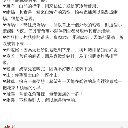
❤裹布：白熊的行李，用來佔位子或是寒冷時使用。
❤蜥蜴：其實是一種來自海洋的恐龍。怕被獵捕所以偽裝成蜥
蜴。很想念母親。
❤偽蝸牛：嚮往成為蝸牛，所以背上一個外殼的蛞蝓。對這個小
謊感到內疚。但其實角落小夥伴們全都發現牠其實是蛞蝓。
❤炸豬排：炸豬排的邊邊。瘦肉1%、肥油99%，因為都是油，所
以被剩下來……
❤炸蝦尾：因為太硬所以被吃剩下來……與炸豬排是知心好友。
❤麻雀：普通的麻雀，因為喜歡炸豬排，為了想啄食炸豬排而
來。
❤粉圓：奶茶先被喝完，因為不好吸而被剩下的。
❤山：仰望富士山的一座小山。
❤雜草：擁有一個夢想，希望有一天能在嚮往的花店裡被做成一
把花束！積極的小草。
❤飛塵：常聚在角落裡，無憂無慮的一群！
❤幽靈：不想嚇到人，所以總是悄悄的。
作者