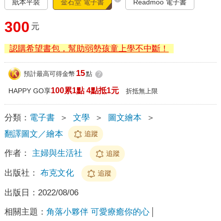
紙本平裝
金石堂 電子書
Readmoo 電子書
300
元
認購希望書包，幫助弱勢孩童上學不中斷！
15
預計最高可得金幣
點
?
100累1點 4點抵1元
HAPPY GO享
折抵無上限
分類：
電子書
＞
文學
＞
圖文繪本
＞
翻譯圖文／繪本
追蹤
作者：
主婦與生活社
追蹤
出版社：
布克文化
追蹤
出版日：
2022/08/06
相關主題：
角落小夥伴 可愛療癒你的心