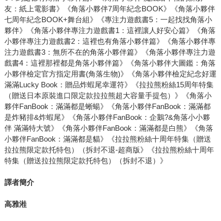
友：紙上電影書》《角落小夥伴7周年紀念BOOK》《角落小夥伴
七周年紀念BOOK+舞台組》《專注力遊戲書5：一起找找角落小
夥伴》《角落小夥伴專注力遊戲書1：這裡讓人好安心篇》《角落
小夥伴專注力遊戲書2：這裡也有角落小夥伴篇》《角落小夥伴專
注力遊戲書3：無所不在的角落小夥伴篇》《角落小夥伴專注力遊
戲書4：這裡那裡都是角落小夥伴篇》《角落小夥伴大圖鑑：角落
小夥伴檢定官方指定用書(角落生物)》《角落小夥伴檢定紀念好運
滿滿Lucky Book：贈品炸蝦尾幸運符》《拉拉熊粉絲15周年特集
（贈送日本原裝進口限定款拉拉熊超大容量手提包）》《角落小
夥伴FanBook：滿滿都是蜥蝪》《角落小夥伴FanBook：滿滿都
是炸豬排&炸蝦尾》《角落小夥伴FanBook：企鵝?&角落小小夥
伴 滿滿特大號》《角落小夥伴FanBook：滿滿都是白熊》《角落
小夥伴FanBook：滿滿都是貓》《拉拉熊粉絲十周年特集（贈送
拉拉熊限定款托特包）（拆封不退-超商版》《拉拉熊粉絲十周年
特集（贈送拉拉熊限定款托特包）（拆封不退）》
譯者簡介
高雅溎