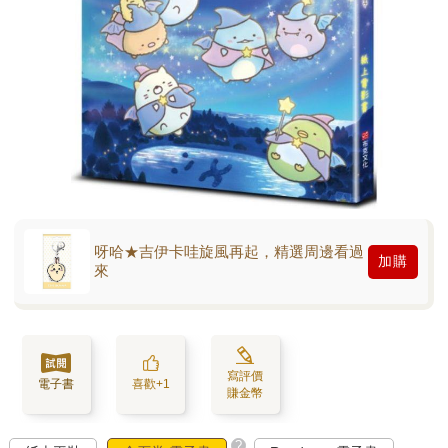
呀哈★吉伊卡哇旋風再起，精選周邊看過
加購
來
寫評價
電子書
喜歡+1
賺金幣
?