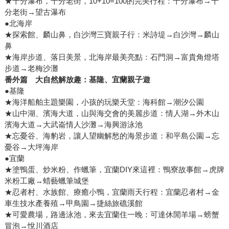
★十分瀑布，十分老街，10+10=100的完美行程：十分瀑布→十
分老街→望古瀑布
●北海岸
★探索館、麟山鼻，白沙灣三寶親子行：米詩堤→白沙灣→麟山
鼻
★海岸步道、落日美景，北海岸最美亮點：石門洞→富貴角燈塔
步道→老梅沙灘
番外篇 大自然解放趣：基隆、宜蘭親子遊
●基隆
★海洋船舶主題樂園，小孩的玩樂天堂：海科館→潮汐公園
★山中湖、濱海大道，山與海交會的美麗步道：情人湖→外木山
濱海大道→大武崙情人沙灘→海興游泳池
★忘憂谷、海豹岩，讓人望幽解愁的海景步道：和平島公園→忘
憂谷→大坪海岸
●宜蘭
★塗鴨蛋、炒米粉、作蠟筆，宜蘭DIY來這裡：鴨寮故事館→虎牌
米粉工廠→蜡藝蠟筆城堡
★忍者村、水族館、療癒小鴨，宜蘭雨天行程：宜蘭忍者村→金
車生技水產養殖→甲鳥園→捷絲旅礁溪館
★可愛農場，路邊泳池，來去宜蘭住一晚：可達休閒羊場→螃蟹
冒泡→悅川酒店