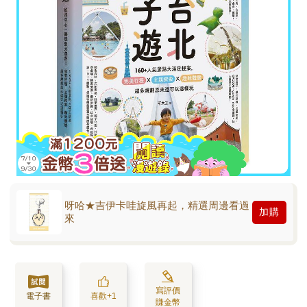
呀哈★吉伊卡哇旋風再起，精選周邊看過
加購
來
寫評價
電子書
喜歡+1
賺金幣