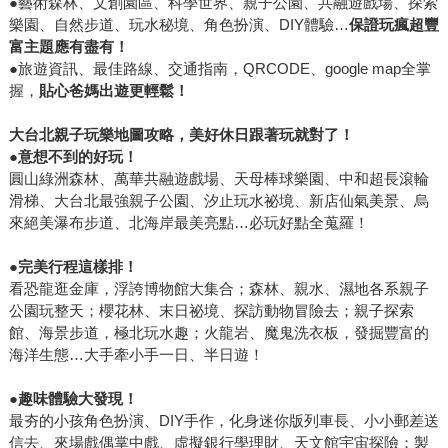
●藝術森林、文創園區、科學世界、親子公園、共融遊戲場、探索
樂園、自然步道、玩水秘境、角色扮演、DIY體驗…
保證玩瘋超豐
富主題應有盡有！
●旅遊資訊、最佳路線、交通指南，QRCODE、google map全掌
握，
貼心爸媽出遊更輕鬆！
大台北親子玩樂地圖攻略，美好休日跟著玩就對了！
●
意想不到的好玩！
圓山綠洲森林、萬華共融遊戲場、天母棒球樂園、中和超長滾輪
滑梯、大台北最強親子公園、汐止玩水祕境、新店仙氣美景、烏
來絕美瀑布步道、北海岸最美亮點…必玩好點全蒐羅！
●完美行程這樣排！
看恐龍逛金庫，浮誇博物館大集合；森林、親水、濕地各系親子
公園玩整天；櫻花林、末日祕境、探訪動物冒險去；親子探索
館、海景步道，極北玩水趣；火龍岩、魔鬼洗衣板，發掘豐富的
海洋生態…大手牽小手一日、半日遊！
●趣味體驗大發現！
最夯的小孩角色扮演、DIY手作，化身迷你版列車長、小小郵差送
信去、來場戲偶掌中戲、虛擬銀行學理財、天文館宇宙探險；製