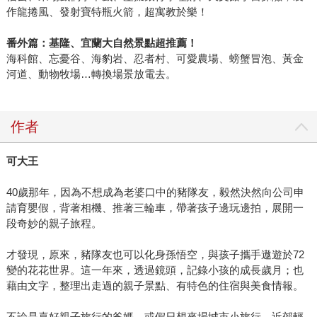
作龍捲風、發射寶特瓶火箭，超寓教於樂！
番外篇：
基隆、宜蘭大自然景點超推薦！
海科館、忘憂谷、海豹岩、忍者村、可愛農場、螃蟹冒泡、黃金
河道、動物牧場…轉換場景放電去。
作者
可大王
40歲那年，因為不想成為老婆口中的豬隊友，毅然決然向公司申
請育嬰假，背著相機、推著三輪車，帶著孩子邊玩邊拍，展開一
段奇妙的親子旅程。
才發現，原來，豬隊友也可以化身孫悟空，與孩子攜手遨遊於72
變的花花世界。這一年來，透過鏡頭，記錄小孩的成長歲月；也
藉由文字，整理出走過的親子景點、有特色的住宿與美食情報。
不論是喜好親子旅行的爸媽，或假日想來場城市小旅行、近郊輕