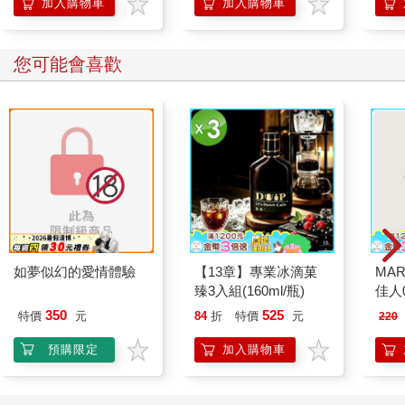
「行動派」的37個科
加入購物車
加入購物車
學方法
您可能會喜歡
如夢似幻的愛情體驗
【13章】專業冰滴菓
MAR
臻3入組(160ml/瓶)
佳人0
350
525
特價
元
84
折
特價
元
220
預購限定
加入購物車