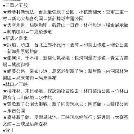
●三重／五股
★老眷村新玩法、台北最強親子公園，小孩樂翻天：空軍三重一
村→新北大都會公園→新莊棒球主題公園
★天空步道、貓咪咖啡，觀音山一日遊：林梢步道→猛禽展示館
→豹豹咖啡→牛港稜步道
●新店／烏來
★踩船、步道，台北近郊小旅行：碧潭→和美山步道→瑠公公園
→新加州景觀旅館
★銀河洞、千本櫻，新店仙氣祕境：銀河洞瀑布步道→青立方農
場→騰龍御櫻
★絕美公路、瀑布步道，烏來老街親子遊：新屋路→內洞森林遊
樂區→烏來老街→烏來瀑布
●林口／三峽
★櫻花林、末日祕境、探訪動物冒險去：林口樂活公園→竹林山
觀音寺→山豬城→水牛坑
★鶯歌親子公園大混戰，親子同樂玩水去：陶博館→古鐘樓公園
→永吉公園
★森林親子館、度假風泳池，三峽玩水輕旅行：滿月圓→大寮茶
文館→三峽皇后鎮森林
●汐止