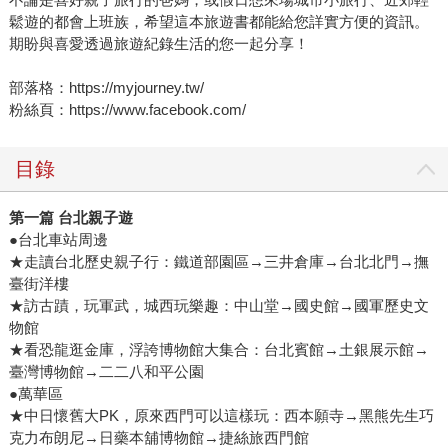
鬆遊的都會上班族，希望這本旅遊書都能給您詳實方便的資訊。
期盼與喜愛透過旅遊紀錄生活的您一起分享！
部落格：https://myjourney.tw/
粉絲頁：https://www.facebook.com/
目錄
第一篇 台北親子遊
●台北車站周邊
★走讀台北歷史親子行：鐵道部園區→三井倉庫→台北北門→撫
臺街洋樓
★訪古蹟，玩軍武，城西玩樂趣：中山堂→國史館→國軍歷史文
物館
★看恐龍逛金庫，浮誇博物館大集合：台北賓館→土銀展示館→
臺灣博物館→二二八和平公園
●萬華區
★中日懷舊大PK，原來西門可以這樣玩：西本願寺→黑熊先生巧
克力布朗尼→日藥本舖博物館→捷絲旅西門館