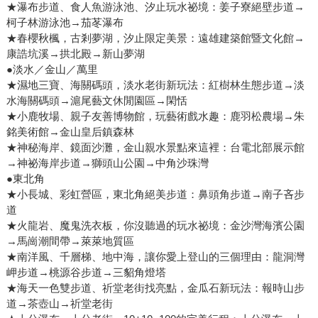
★瀑布步道、食人魚游泳池、汐止玩水祕境：姜子寮絕壁步道→
柯子林游泳池→茄苳瀑布
★春櫻秋楓，古剎夢湖，汐止限定美景：遠雄建築館暨文化館→
康誥坑溪→拱北殿→新山夢湖
●淡水／金山／萬里
★濕地三寶、海關碼頭，淡水老街新玩法：紅樹林生態步道→淡
水海關碼頭→滬尾藝文休閒園區→閑恬
★小鹿牧場、親子友善博物館，玩藝術戲水趣：鹿羽松農場→朱
銘美術館→金山皇后鎮森林
★神秘海岸、鏡面沙灘，金山親水景點來這裡：台電北部展示館
→神祕海岸步道→獅頭山公園→中角沙珠灣
●東北角
★小長城、彩虹營區，東北角絕美步道：鼻頭角步道→南子吝步
道
★火龍岩、魔鬼洗衣板，你沒聽過的玩水祕境：金沙灣海濱公園
→馬崗潮間帶→萊萊地質區
★南洋風、千層梯、地中海，讓你愛上登山的三個理由：龍洞灣
岬步道→桃源谷步道→三貂角燈塔
★海天一色雙步道、祈堂老街找亮點，金瓜石新玩法：報時山步
道→茶壺山→祈堂老街