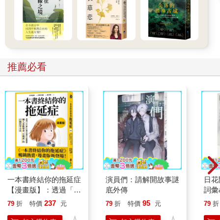
推薦必看
一本書終結你的拖延症
演員們：請解開故事謎
日花
【漫畫版】：透過「小
底外傳
詞彙
行動」打開大腦的行動
237
95
79
折
特價
元
79
折
特價
元
79
折
開關，懶人也能變身