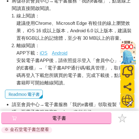
將儲存於會員中心→電子書服務「我的e書櫃」，點選線上
閱讀直接開啟閱讀。
線上閱讀：
建議使用Chrome、Microsoft Edge 有較佳的線上瀏覽效
果， iOS 16 或以上版本，Android 6.0 以上版本，建議裝
置有6GB以上的記憶體，至少有 30 MB以上的容量。
離線閱讀：
APP下載：
iOS
Android
安裝電子書APP後，請依照提示登入「會員中心」→「我
的E書櫃」→「電子書APP通行碼/載具管理」，取得通行
碼再登入下載您所購買的電子書。完成下載後，點選任一
書籍即可開始離線閱讀。
請至會員中心→電子書服務「我的e書櫃」領取複製『兌換
碼』至電子書服務商Readmoo進行兌換。
電子書
退換貨須知：
※ 金石堂電子書怎麼看
因版權保護，您在金石堂所購買的電子書僅能以金石堂專屬
的閱讀軟體開啟閱讀，無法以其他閱讀器或直接下載檔案。