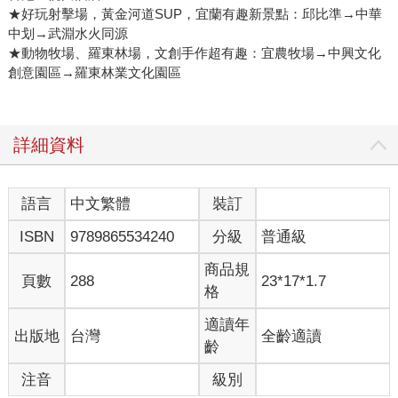
★好玩射擊場，黃金河道SUP，宜蘭有趣新景點：邱比準→中華
中划→武淵水火同源
★動物牧場、羅東林場，文創手作超有趣：宜農牧場→中興文化
創意園區→羅東林業文化園區
詳細資料
語言
中文繁體
裝訂
ISBN
9789865534240
分級
普通級
商品規
頁數
288
23*17*1.7
格
適讀年
出版地
台灣
全齡適讀
齡
注音
級別