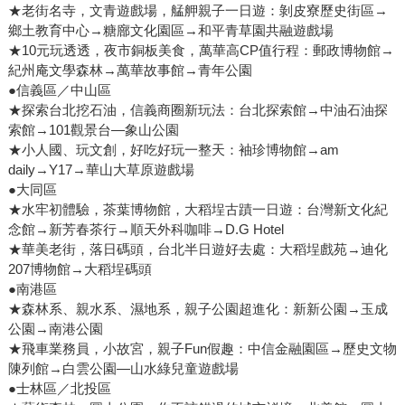
★老街名寺，文青遊戲場，艋舺親子一日遊：剝皮寮歷史街區→
鄉土教育中心→糖廍文化園區→和平青草園共融遊戲場
★10元玩透透，夜市銅板美食，萬華高CP值行程：郵政博物館→
紀州庵文學森林→萬華故事館→青年公園
●信義區／中山區
★探索台北挖石油，信義商圈新玩法：台北探索館→中油石油探
索館→101觀景台—象山公園
★小人國、玩文創，好吃好玩一整天：袖珍博物館→am
daily→Y17→華山大草原遊戲場
●大同區
★水牢初體驗，茶葉博物館，大稻埕古蹟一日遊：台灣新文化紀
念館→新芳春茶行→順天外科咖啡→D.G Hotel
★華美老街，落日碼頭，台北半日遊好去處：大稻埕戲苑→迪化
207博物館→大稻埕碼頭
●南港區
★森林系、親水系、濕地系，親子公園超進化：新新公園→玉成
公園→南港公園
★飛車業務員，小故宮，親子Fun假趣：中信金融園區→歷史文物
陳列館→白雲公園—山水綠兒童遊戲場
●士林區／北投區