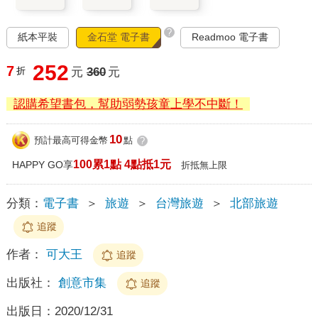
?
紙本平裝
金石堂 電子書
Readmoo 電子書
252
7
折
元
360
元
認購希望書包，幫助弱勢孩童上學不中斷！
10
預計最高可得金幣
點
?
100累1點 4點抵1元
HAPPY GO享
折抵無上限
分類：
電子書
＞
旅遊
＞
台灣旅遊
＞
北部旅遊
追蹤
作者：
可大王
追蹤
出版社：
創意市集
追蹤
出版日：
2020/12/31