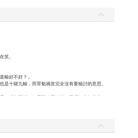
在笑。
直輸好不好？」
也是十賭九輸，而罪魁禍首完全沒有要檢討的意思。
長，「沒關係，好馬不吃回頭草，天涯何處無芳草！
。」
！