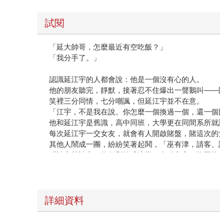
試閱
「延大帥哥，怎麼最近有空吃飯？」
「我分手了。」
認識延江宇的人都會說：他是一個沒有心的人。
他的朋友聽完，靜默，接著忍不住爆出一聲鵝叫——
笑裡三分同情，七分嘲諷，但延江宇並不在意。
「江宇，不是我在說。你怎麼一個換過一個，還一個
他和延江宇是舊識，高中同班，大學更在同間系所就
每次延江宇一交女友，就會有人開啟賭盤，賭這次的
其他人鬧成一團，紛紛笑著起鬨，「巫有津，請客、
「請客就請客。你們別笑成這樣，有點良心，能不能
女朋友再找就有，兄弟，你別難過，我會一直在你身
「嗯，謝了。」延江宇打斷他未盡的話，笑容冷淡，
「好凶哦，人家也不是誰都可以的耶。」被嫌棄的巫
一群人聽到他們對話，邊笑邊調侃，「你們在一起好
詳細資料
這年紀的學生多半如此，沒事就喜歡聽聽八卦。
延江宇會分手，都在眾人意料之中。認識他的都知道