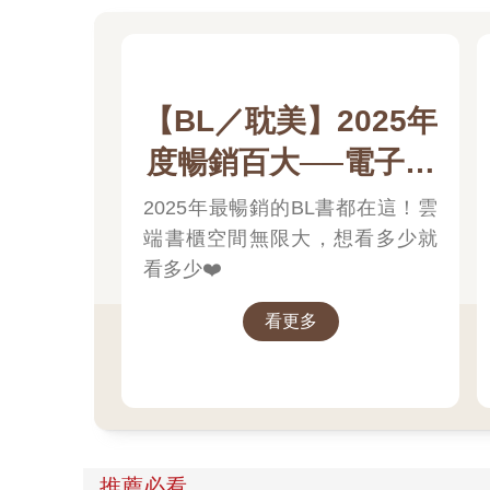
「小Ａ，這個軟體是誰推薦──」
「好耶，載好了！」
延江宇話還沒問完，巫有津已經載完程式，迫不及待
歡迎頁面是幾頁翻動式介紹，最後停留在APP的宣傳
【BL／耽美】2025年
「心跳APP，讓你不由自主的心☆跳★加♀速♂！」
度暢銷百大──電子書
廉價的粉紅泡泡晃動，在句子兩旁不斷上飄。
版！
2025年最暢銷的BL書都在這！雲
巫有津再次笑出鵝叫。
端書櫃空間無限大，想看多少就
＊
看多少❤️
延江宇轉開鐵門鎖，屋內空無一人。
看更多
口袋傳來震動，延江宇拿出手機一看，是中午載好的
雖然下載APP時有遇上異狀，但看其他人都沒反應
他撂下背包，癱倒在電腦椅上，滑開心跳APP。
這交友軟體挺奇妙，自我介紹中可以讓人自由填寫的
延江宇放空腦袋亂點，快不耐煩時，終於出現「恭喜
接著，一整排虛擬頭像出現在程式中。系統解釋，這
換言之，一天最多就認識一個人，保證交友的深度與
推薦必看