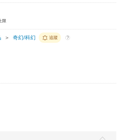
上限
品
＞
奇幻/科幻
追蹤
?