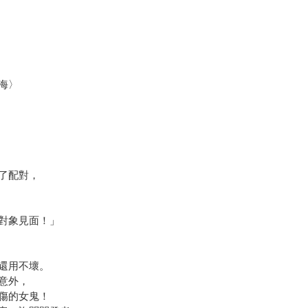
海〉
了配對，
對象見面！」
還用不壞。
意外，
傷的女鬼！