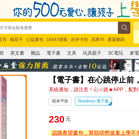
圭吾
楊双子
公益書包
16647續集
吉伊卡哇
高希均
通靈藥師
路邊攤新作
馬斯克
玩具總動員5
超慢跑
館
英文書
雜誌
電子書
文具
玩具親子
3C電玩
家
【電子書】在心跳停止前
系統通知，請注意！心☆跳★APP，配
紙本平裝
Readmoo 電子書
230
元
認購希望書包，幫助弱勢孩童上學不