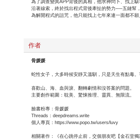
為了調查變異APP背後的真相，他求神問卜、找上
沿著線索，終於找出程式背後牽扯的勢力──五鏈幫
為解開程式的詛咒，他只能找上七年來連一面都不願
作者
骨媛媛
蛇性女子，大多時候安靜又溫馴，只是天生有點毒。
喜歡山、海、血與淚、翻轉劇情和沒答案的問題。
主要創作範圍：耽美、驚悚推理、靈異、無限流。
臉書粉專：骨媛媛
Threads：deepdreams.write
個人專頁：https://www.popo.tw/users/luvy
相關著作：《在心跳停止前，交個朋友吧【金石堂獨