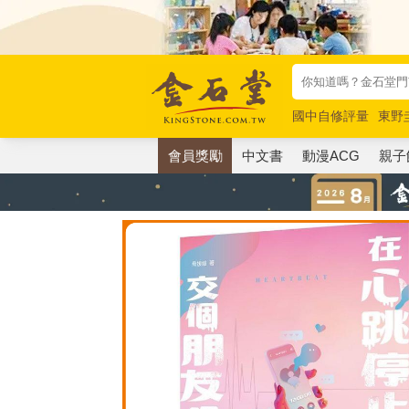
國中自修評量
東野
唯紅花綻放
奧德賽
會員獎勵
中文書
動漫ACG
親子