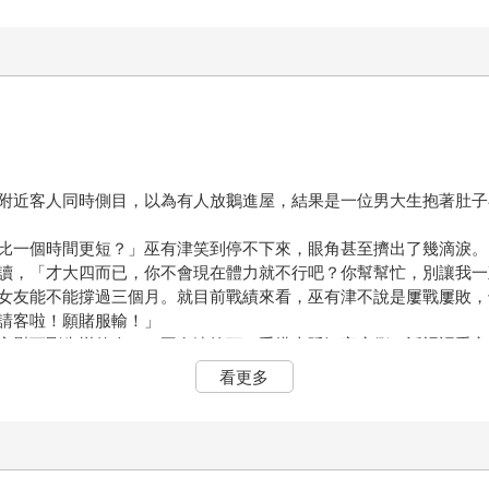
附近客人同時側目，以為有人放鵝進屋，結果是一位男大生抱著肚子
比一個時間更短？」巫有津笑到停不下來，眼角甚至擠出了幾滴淚。
讀，「才大四而已，你不會現在體力就不行吧？你幫幫忙，別讓我一
女友能不能撐過三個月。就目前戰績來看，巫有津不說是屢戰屢敗，
請客啦！願賭服輸！」
安慰下剛失戀的人？」巫有津搖頭，手搭上延江宇肩側，話裡語重心
邊……」
看更多
毫無難過之意，「剛剛就你笑得最大聲，你以為我沒聽見？把手拿開
有津假裝拭淚。
了。巫有津，你管好他，別放他出去禍害別人。」
，延江宇雖然有副好皮囊，但個性是渣到連演都不想演，良心餵狗了