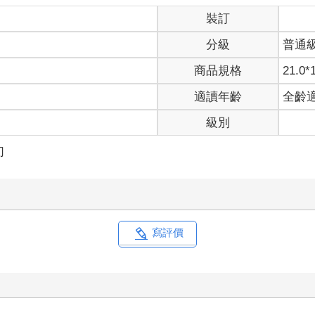
。
裝訂
分級
普通
曾反駁。
從別人那聽來一款新的APP，說是介面很好用。」
商品規格
21.0*
，上面女生還不錯！回覆率意外的高，也都算好聊，你要不要載來用
在臉上。
適讀年齡
全齡
但他沒把內心想法說出口，說了不僅掃興，還顯得自己難相處。
級別
巫有津倒是很有興趣。
打結，似是有些難以啟齒，支支吾吾了半天，決定直接拿給他們看。
幻
極佳的鵝叫。延江宇聽見，「這麼好笑？」
，扶著腰遞過手機，「看起來跟詐騙一樣。小Ａ，你確定這東西沒毒
心。
計不會讓用戶吐血？延江宇的稱讚向來敷衍，他看完，評價道：「很
寫評價
手機，餘光卻瞥到螢幕畫面閃了閃，藍條轉為暗紅，如鮮血溢出下載