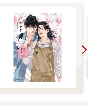
尖
版
看
精
更
B
多
小
頭像。
裡最多只能選一位。