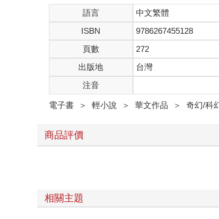
面對朋友們的閒言閒語，延江宇大多時候都微笑以對
語言
中文繁體
是的，他確實沒有心。
ISBN
9786267455128
別人說他冷血無情，延江宇承認。惡名在外，他也不
「江宇，你是在交友軟體認識你前女友的嗎？我最近
頁數
272
一圈閒聊過去，又有人聊回交友一事，「我用了幾天
延江宇緩緩抬起眼皮，嘴角抿起好看的弧度，笑意掛
出版地
台灣
不過只是幾個文字訊息，要怎麼判斷對方好或不好？
注音
「你怎麼只推給他，我也需要吧？是什麼APP？」
「念起來是叫『心跳APP』，不過……」那人舌頭
電子書
＞
輕小說
＞
華文作品
＞
奇幻/科
巫有津湊過頭，不看還好，一看，再次笑出那辨識度
「這年頭居然還有人這樣取名？」巫有津笑到肚子痛
這樣一鬧，延江宇原本興致缺缺，現在也被勾起好奇
商品評價
他瞄了一眼，視線停留在手機螢幕上：心★跳☆APP
華麗星形不斷閃爍，產品名稱如此藝術，確定介面設
「還以為會被你噴爛？」
「怎麼會，我不批評人的。」
延江宇拿出手機，三兩下找到APP點了安裝。
顯示安裝進度的藍條緩慢前進，延江宇正想隨意擱置
相關主題
他愣住，眨眨眼，不動聲色地又看一次。
畫面恢復正常，藍條進度才跑不到一半。