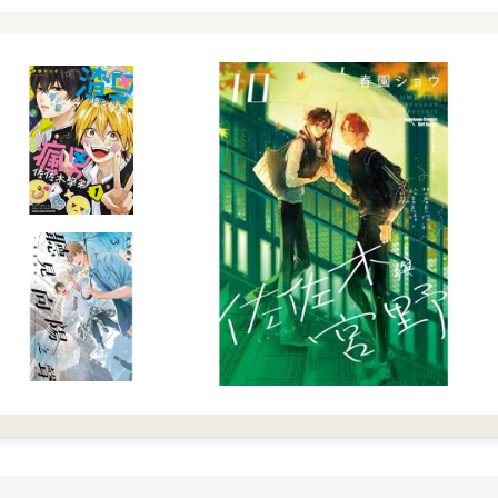
地點開。
詞上。
心跳APP在催促他認識新人。
，延江宇也就不再糾結那一瞬間瞥見的詭譎畫面。
欄位不多，甚至連頭貼也不讓放，取而代之的是一堆心理測驗和虛擬
完成自我介紹」的提示詞。
些是按照心理測驗為他挑選的對象，每天午夜十二點會換一批，一批
品質。