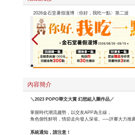
電子書
攻殼機動隊
內容簡介
＼2023 POPO華文大賞 幻想組入圍作品／
掌握時代潮流趨勢，以交友APP為主線，
角色個性鮮明，情節走向發人深省。──評審大力推
系統通知，請注意！