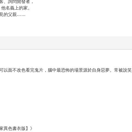
駭客、詢問開發者，
，他名義上的家。
見的父親……
可以面不改色看完鬼片，腦中最恐怖的場景源於自身惡夢。常被說笑
家異色書衣版】》