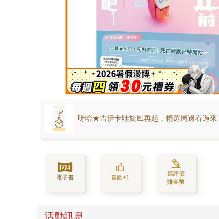
呀哈★吉伊卡哇旋風再起，精選周邊看過來
寫評價
電子書
喜歡+1
賺金幣
活動訊息