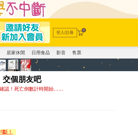
0
登入/註冊
電
居家休閒
日用食品
影音
售票
，交個朋友吧
對確認！死亡倒數計時開始……
中斷！