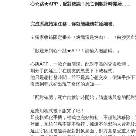
心☆跳★APP，配對確認！死亡倒數計時開始……
完成系統指定任務，你就能繼續苟延殘喘。
📱獨家收錄限定番外〈烤我還是烤肉〉、〈白沙與血
「歡迎來到心☆跳★APP！請輸入邀請碼。」
心跳APP，一款介面簡潔、配對率高的交友軟體，
剛分手的延江宇在朋友的慫恿下下載程式。
他只是想打發時間，並不是真心想交友，便隨手按下
沒想到程式卻出現了奇怪的通知──
「配對確認，死亡倒數計時開始，請盡速與您的配對
這應用程式被下詛咒了吧！
即使格式化手機，程式也完好如初，不僅無法移除，
然而，系統任務不能不執行，據說不信邪的人皆死於
延江宇因此被迫與配對對象見面，對方竟是受重大情