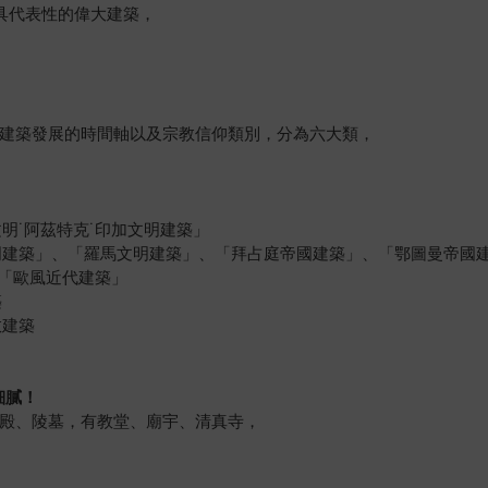
最具代表性的偉大建築，
界建築發展的時間軸以及宗教信仰類別，分為六大類，
明˙阿茲特克˙印加文明建築」
明建築」、「羅馬文明建築」、「拜占庭帝國建築」、「鄂圖曼帝國
「歐風近代建築」
築
教建築
細膩！
宮殿、陵墓，有教堂、廟宇、清真寺，