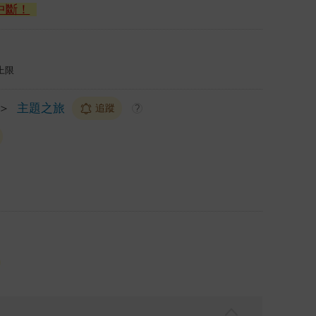
中斷！
上限
＞
主題之旅
追蹤
?