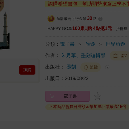
認購希望書包，幫助弱勢孩童上學不
30
預計最高可得金幣
點
?
100累1點 4點抵1元
HAPPY GO享
折抵無
分類：
電子書
＞
旅遊
＞
世界旅遊
作者：
朱月華、墨刻編輯部
追蹤
出版社：
墨刻
追蹤
?
加購
出版日：
2019/08/22
電子書
※ 本商品會員日滿額金幣加碼回饋最高15倍