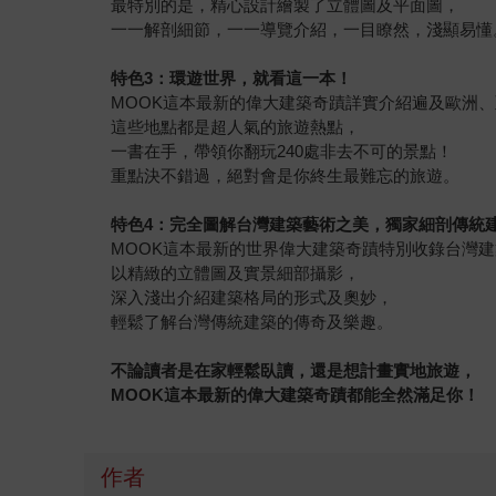
最特別的是，精心設計繪製了立體圖及平面圖，
一一解剖細節，一一導覽介紹，一目瞭然，淺顯易懂
特色3：環遊世界，就看這一本！
MOOK這本最新的偉大建築奇蹟詳實介紹遍及歐洲、
這些地點都是超人氣的旅遊熱點，
一書在手，帶領你翻玩240處非去不可的景點！
重點決不錯過，絕對會是你終生最難忘的旅遊。
特色4：完全圖解台灣建築藝術之美，獨家細剖傳統
MOOK這本最新的世界偉大建築奇蹟特別收錄台灣
以精緻的立體圖及實景細部攝影，
深入淺出介紹建築格局的形式及奧妙，
輕鬆了解台灣傳統建築的傳奇及樂趣。
不論讀者是在家輕鬆臥讀，還是想計畫實地旅遊，
MOOK
這本最新的偉大建築奇蹟都能全然滿足你！
作者