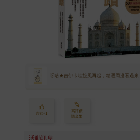
呀哈★吉伊卡哇旋風再起，精選周邊看過來
寫評價
喜歡+1
賺金幣
活動訊息