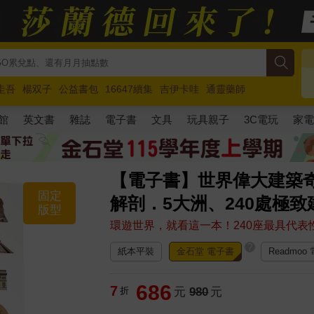
圭吾
楊双子
公益書包
16647續集
吉伊卡哇
通靈藥師
路邊攤新作
馬斯克
玩具總動員5
超慢跑
館
英文書
雜誌
電子書
文具
玩具親子
3C電玩
家
【電子書】世界偉大建築
固定
解剖．5大洲、240處極
版型
環遊世界，就看這一本！240座最具代
?
紙本平裝
金石堂 電子書
Readmoo
686
7
折
元
980
元