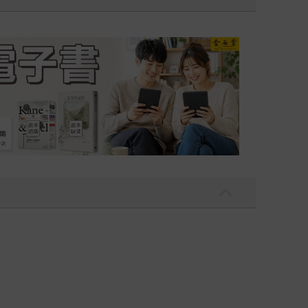
吃一點〉第二波
金石堂2026海