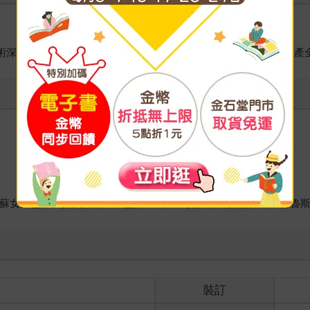
術深度解剖‧5大洲、240處極致建築藝術全覽(精裝版）》《世界遺
蘇女王靈殿、拉美西斯三世靈殿、阿布辛貝神殿、費麗神殿、荷魯
裝訂