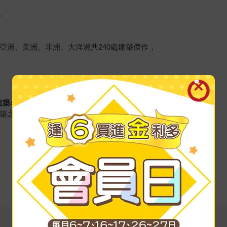
。
亞洲、美洲、非洲、大洋洲共240處建築傑作，
建築名詞導讀！
建築之美，