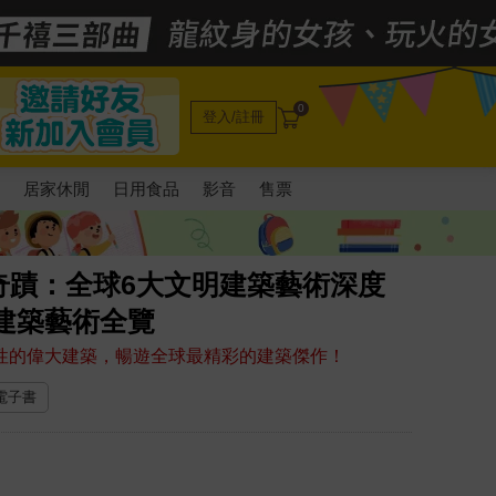
0
登入/註冊
電
居家休閒
日用食品
影音
售票
奇蹟：全球6大文明建築藝術深度
致建築藝術全覽
表性的偉大建築，暢遊全球最精彩的建築傑作！
 電子書