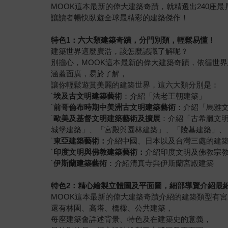
MOOK這本最新的偉大建築奇蹟，就精選出240座
讓讀者暢快臥遊全球最精彩的建築傑作！
特色1：六大類建築奇蹟，分門別類，輕鬆易懂！
建築世界這麼廣浩，該怎麼認識了解呢？
別擔心，MOOK這本最新的偉大建築奇蹟，依循世
涵蓋面廣，易於了解，
讓你輕鬆遊賞美麗的建築世界，這六大類分別是：
˙
埃及古文明建築藝術
：介紹「法老王朝建築」
˙
前哥倫布時期中美洲古文明建築藝術
：介紹「馬雅文
˙
歐美及基督文明建築藝術及擴展
：介紹「古希臘文
城堡建築」、「宮殿與園林建築」、「陵墓建築」、
˙
東亞建築藝術：
介紹中國、日本以及台灣三處的建
˙
印度文明與佛教建築藝術：
介紹印度文明及佛教宗
˙
伊斯蘭建築藝術
：介紹清真寺與伊斯蘭宮殿建築
特色2：精心繪製立體圖及平面圖，細部導覽介紹最
MOOK這本最新的偉大建築奇蹟介紹的建築類型有
還有林園、高塔、橋樑、公共建築，
每座建築會詳述背景、特色及在建築史的意義，