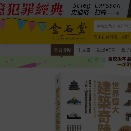
國中自修評量
東野
唯紅花綻放
奧德賽
會員獎勵
中文書
動漫ACG
親子