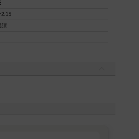
級
*2.15
適讀