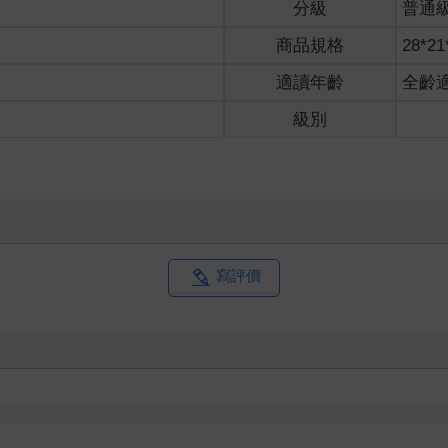
分級
普通
商品規格
28*21
適讀年齡
全齡
級別
寫評價