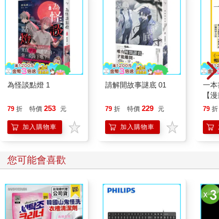
為怪談點燈 1
請解開故事謎底 01
一本
【漫
行動
253
229
79
折
特價
元
79
折
特價
元
79
折
開關
「行
加入購物車
加入購物車
學方
您可能會喜歡