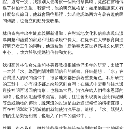
誼。還有一次，我跟別人去考察一個民俗祭典時，竟然在當地偶
遇了林伯奇先生，我猜想，他的研究風格是：如果他聽說東方有
什麼祭典節日，他就會飛往那裡，如若他認為西方有著有趣的民
間傳說，也會立刻動身去收集。
林伯奇先生出生於嘉義縣新港鄉，在對當地文化和信仰表現出濃
厚興趣和熱愛的家庭和社區環境中長大。在從事在大學教育與進
行研究者工作的同時，他還透過「新港奉天宮世界媽祖文化研究
中心」，致力於弘揚媽祖信仰和文化。
我很高興林伯奇先生和林美容教授根據他們多年的研究，出版了
一本與「水」為題的闡述民間信仰的新書。仔細想想，「水」在
台灣漢人的民間信仰中，很多地方都扮演著重要角色。我所研究
的王爺中，亦有很多都是乘船來到台灣；在儀式中需要前往水邊
迎接神明再送回的情形，也極為常見。河流在給人們帶來恩澤的
同時，也會因氾濫帶來傷害。因此，往往會出現將河流比作泥鰍
等魚或動物的傳說，說河流的改道是由於這些精怪的橫衝直撞，
而在神明幫助下消滅祂們就能使河流平息。這樣，「水」既與人
們的生活緊密相關，也融入了日常的信仰中。。
然而，迄今為止，雖然這些儀式和傳統在個別神祇和土地的研究