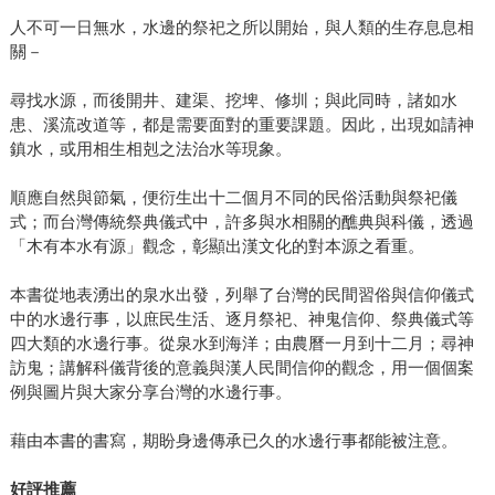
人不可一日無水，水邊的祭祀之所以開始，與人類的生存息息相
關－
尋找水源，而後開井、建渠、挖埤、修圳；與此同時，諸如水
患、溪流改道等，都是需要面對的重要課題。因此，出現如請神
鎮水，或用相生相剋之法治水等現象。
順應自然與節氣，便衍生出十二個月不同的民俗活動與祭祀儀
式；而台灣傳統祭典儀式中，許多與水相關的醮典與科儀，透過
「木有本水有源」觀念，彰顯出漢文化的對本源之看重。
本書從地表湧出的泉水出發，列舉了台灣的民間習俗與信仰儀式
中的水邊行事，以庶民生活、逐月祭祀、神鬼信仰、祭典儀式等
四大類的水邊行事。從泉水到海洋；由農曆一月到十二月；尋神
訪鬼；講解科儀背後的意義與漢人民間信仰的觀念，用一個個案
例與圖片與大家分享台灣的水邊行事。
藉由本書的書寫，期盼身邊傳承已久的水邊行事都能被注意。
好評推薦