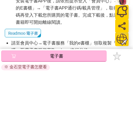
安裝電子書APP後，請依照提示登入「會員中心」→「我
的E書櫃」→「電子書APP通行碼/載具管理」，取得通行
碼再登入下載您所購買的電子書。完成下載後，點選任一
書籍即可開始離線閱讀。
請至會員中心→電子書服務「我的e書櫃」領取複製『兌換
碼』至電子書服務商Readmoo進行兌換。
電子書
退換貨須知：
※ 金石堂電子書怎麼看
因版權保護，您在金石堂所購買的電子書僅能以金石堂專屬
的閱讀軟體開啟閱讀，無法以其他閱讀器或直接下載檔案。
依據「消費者保護法」第19條及行政院消費者保護處公告之
「通訊交易解除權合理例外情事適用準則」，非以有形媒介
提供之數位內容或一經提供即為完成之線上服務，經消費者
事先同意始提供。（如：電子書、電子雜誌、下載版軟體、
虛擬商品…等），
不受「網購服務需提供七日鑑賞期」的限
制
。為維護您的權益，建議您先使用「試閱」功能後再付款
購買。