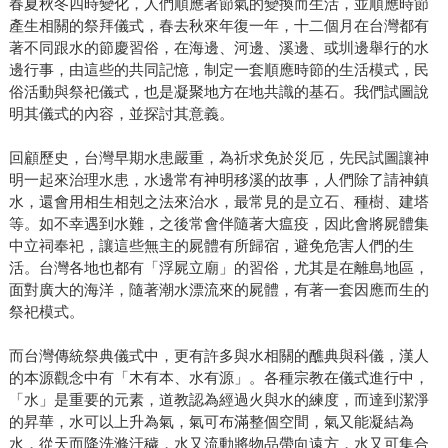
春夏秋冬四時變化，人們順應著節氣的變換而生活，並順應時節
產生相關的祭拜儀式，春去秋來年復一年，十二個月在台灣都有
著不同跟水的節慶習俗，在海邊、河邊、溪邊、或圳邊舉行的水
邊行事，由這些的共同記憶，制定一套順應時節的生活模式，民
俗活動與祭祀儀式，也是凝聚地方在地共識的基石。我們試圖說
明其儀式的內容，並探討其意義。
回顧歷史，台灣早期水患嚴重，為祈求免於災厄，先民試圖讓神
明一起來治理水患，水邊常有神明移溪的故事，人們除了請神鎮
水，還會用相生相剋之法來治水，最常見的是立石、種樹、建塔
等。如不幸遇到水難，之後常會伴隨著大瘟疫，因此會將屍體集
中立祠奉祀，讓這些無主的屍體有所歸宿，避免危害人們的生
活。台灣各地也都有「浮屍立廟」的習俗，尤其是在離島地區，
面對廣大的海洋，隨著潮水漂流來的屍體，有著一套因應而生的
祭祀模式。
而台灣傳統祭典儀式中，更有許多與水相關的醮典與科儀，漢人
的本源觀念中有「木有本、水有源」。各種宗教在儀式進行中，
「水」是重要的元素，道教認為經過火與水的練度，而達到潔淨
的昇華，水可以上升為氣，氣可布滿整個空間，氣又能凝結為
水，從天而降洗滌汙穢，水又流動將物品帶向遠方，水又可集合