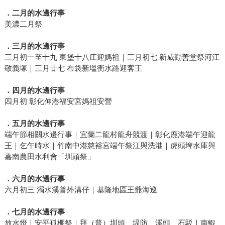
．二月的水邊行事
美濃二月祭
．三月的水邊行事
三月初一至十九 東堡十八庄迎媽祖｜三月初七 新威勸善堂祭河江
敬義塚｜三月廿七 布袋新塭衝水路迎客王
．四月的水邊行事
四月初 彰化伸港福安宮媽祖安營
．五月的水邊行事
端午節相關水邊行事｜宜蘭二龍村龍舟競渡｜彰化鹿港端午迎龍
王｜乞午時水｜竹南中港慈裕宮端午祭江與洗港｜虎頭埤水庫與
嘉南農田水利會「圳頭祭」
．六月的水邊行事
六月初三 濁水溪普外溝仔｜基隆地區王爺海巡
．七月的水邊行事
放水燈｜安平孤棚祭｜拜（普）圳頭、堤防、溪頭、石駁｜南鯤