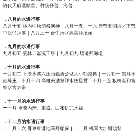
鯓代天府塭頭普、竹筏仔普、海普
．八月的水邊行事
八月十五 林內中秋節祭河神｜八月十五、十六 新營五間厝／下營
中庄仔拜溪｜八月三十 台中清水高美拜溪頭
．九月的水邊行事
九月初五 雲林二崙溪王祭｜九月初九 塭港拜海墘
．十月的水邊行事
十月初二 下淡水溪六庄頭義勇公做大小功祭典｜十月初十 祭拜水
仙尊王｜十月十四 高雄美濃祭拜水德星君｜十月十五 板橋潮和宮
祭水官大帝
．十一月的水邊行事
十一月 卓蘭內灣、東盛、白布帆完水福
．十二月的水邊行事
十二月十六 屏東東港地區拜船腳｜十二月 桃園大圳圳頭祭