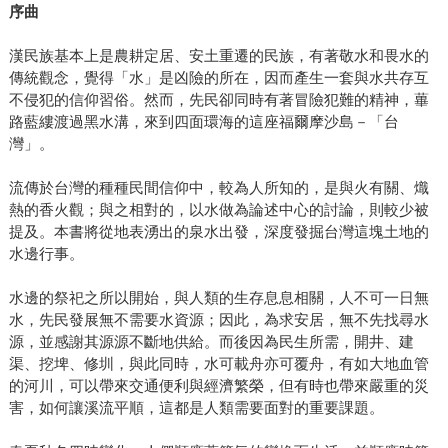
序曲
漢民族基本上是農耕定居、安土重遷的民族，有著敬水和畏水的
傳統觀念，覺得「水」是凶險的所在，因而產生一套與水共存互
不侵犯的信仰習俗。然而，先民卻同時有著冒險犯難的精神，蓽
路藍縷渡過黑水溝，來到四面環海的這座福爾摩沙島－「台
灣」。
流傳於台灣的種種民間信仰中，較為人所知的，是與火有關、熾
熱的香火觀；與之相對的，以水做為論述中心的討論，則較少被
提及。本書將從地表湧出的泉水出發，深度發掘台灣這塊土地的
水邊行事。
水邊的祭祀之所以開始，與人類的生存息息相關，人不可一日無
水，先民發展無不需要水資源；因此，為求安居，無不先找尋水
源，並感謝其源源不斷地供給。而後因為民生所需，開井、建
渠、挖埤、修圳，與此同時，水可載舟亦可覆舟，有如大地血管
的河川，可以帶來交通便利與經濟繁榮，但有時也帶來嚴重的災
害，如何讓溪流平順，這都是人類需要面對的重要課題。