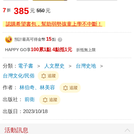
385
7
折
元
550
元
認購希望書包，幫助弱勢孩童上學不中斷！
15
預計最高可得金幣
點
?
100累1點 4點抵1元
HAPPY GO享
折抵無上限
分類：
電子書
＞
人文歷史
＞
台灣史地
＞
台灣文化/民俗
追蹤
作者：
林伯奇、林美容
追蹤
出版社：
前衛
追蹤
出版日：
2023/10/18
活動訊息