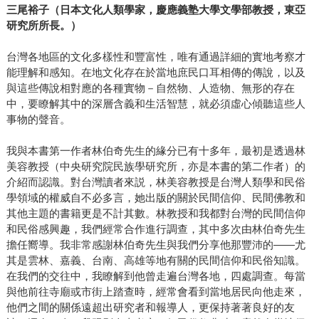
三尾裕子（日本文化人類學家，慶應義塾大學文學部教授，東亞
研究所所長。）
台灣各地區的文化多樣性和豐富性，唯有通過詳細的實地考察才
能理解和感知。在地文化存在於當地庶民口耳相傳的傳說，以及
與這些傳說相對應的各種實物－自然物、人造物、無形的存在
中，要瞭解其中的深層含義和生活智慧，就必須虛心傾聽這些人
事物的聲音。
我與本書第一作者林伯奇先生的緣分已有十多年，最初是透過林
美容教授（中央研究院民族學研究所，亦是本書的第二作者）的
介紹而認識。對台灣讀者來説，林美容教授是台灣人類學和民俗
學領域的權威自不必多言，她出版的關於民間信仰、民間佛教和
其他主題的書籍更是不計其數。林教授和我都對台灣的民間信仰
和民俗感興趣，我們經常合作進行調查，其中多次由林伯奇先生
擔任嚮導。我非常感謝林伯奇先生與我們分享他那豐沛的——尤
其是雲林、嘉義、台南、高雄等地有關的民間信仰和民俗知識。
在我們的交往中，我瞭解到他曾走遍台灣各地，四處調查。每當
與他前往寺廟或市街上踏查時，經常會看到當地居民向他走來，
他們之間的關係遠超出研究者和報導人，更保持著著良好的友