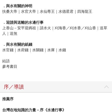
．與水有關的神明
扶桑大帝｜水官大帝｜水仙尊王｜水德星君｜四海龍王
．迎請與送離的水邊行事
上香山－安平迎媽祖｜請水火｜刈海香／刈水香／刈山香｜送草
人｜送煞
．與水有關的紙錢
水官錢｜水府錢｜水關錢｜水庫｜水錢
結語
參考書目
序／導讀
推薦序
台灣在地知識的力量－序《水邊行事》