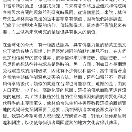
中被單獨討論過，但據我所知，尚未有著作將這些儀式和傳統與
各種與水有關的現象並列研究時異同。從這個意義上來說，林伯
奇先生和林美容教授的這本書非常有價值，因為他們詳盡調查、
記錄了台灣與水有關的信仰、傳統和儀式。這本書不僅讀起來有
趣，而且做為未來研究的基礎也具有很大的價值。
在全球化的今天，有一種說法認為，具有傳播力量的精英主義文
化正滲透各地方現場，世界逐漸趨同的論點也屢見不鮮。在人們
更加相信科學的當今世界，依靠信仰來祈求豐收、感謝豐收、平
息災難的想法往往被認為是過時的。另一方面，例如日本長期遭
受地震造成的海嘯破壞，因此有不少傳說和信仰，當中隱含著適
合當地生態條件能避免災害的方法。然而，這些知識並不一定能
夠傳承給後代，類似的問題在台灣也可能存在。遺憾的是，由於
人口流動、少子化、高齡化等的原因，這樣的傳承面臨著迅速流
失的危機。為了防止根植於社會的生命知識因知識的同質化和現
代科學的主導而流失，像林伯奇先生和林美容教授這樣的腳踏實
地的現場研究至關重要且必要，我在閱讀這本書後再次深信不
疑。我衷心希望每個人都能深入理解這本書，對地方信仰產生興
趣和關注，以便使每個讀者周圍豐富的地方文化皆得以傳承。