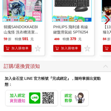
韓國SANDOKKAEBI
PHILIPS 飛利浦 有線
【1
山鬼怪 洗衣槽清潔劑
鍵盤滑鼠組 SPT6254
臻3入
450公克-10包組
591
379
59
折
特價
元
特價
元
84
折
499
加入購物車
加入購物車
訂購/退換貨須知
加入金石堂 LINE 官方帳號『完成綁定』，隨時掌握出貨動
態：