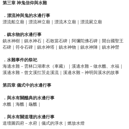
第三章
神鬼信仰與水難
．漂流神與鬼的水邊行事
漂流船立廟｜漂流神立廟｜漂流木立廟｜漂流屍立廟
．鎮水物的水邊行事
鎮水神樹｜鎮水神石｜石敢當石碑｜阿彌陀佛石碑｜開台國聖王
石碑｜符令石碑｜鎮水神塔｜鎮水神物｜鎮水神陣｜鎮水神營
．水難事件的祭祀
海邊水難－雲林口湖牽水（車藏）｜溪邊水難－做水醮、水福｜
溪邊水難－曾文溪扛茨走溪流｜溪邊水難－神明與溪水的故事
第四章
儀式中的水邊行事
．與水有關醮典的水邊行事
水醮｜海醮｜龜醮｜
．與水有關道壇的水邊行事
道壇圖四府－水府｜儀式的淨水｜燃放水燈