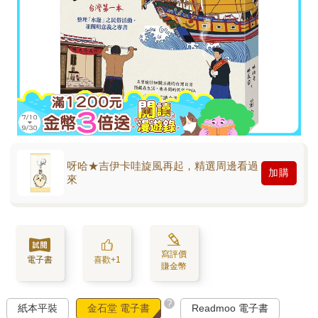
呀哈★吉伊卡哇旋風再起，精選周邊看過
加購
來
寫評價
電子書
喜歡+1
賺金幣
?
紙本平裝
金石堂 電子書
Readmoo 電子書