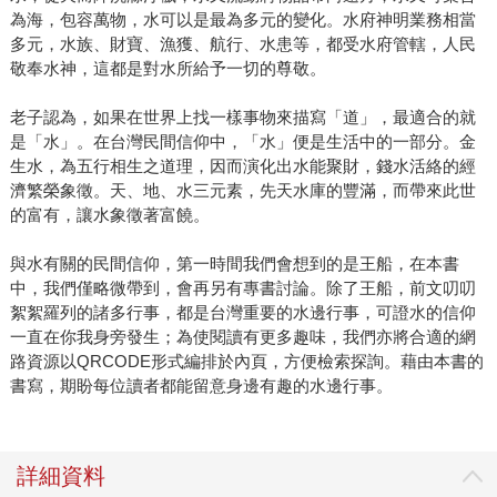
為海，包容萬物，水可以是最為多元的變化。水府神明業務相當
多元，水族、財寶、漁獲、航行、水患等，都受水府管轄，人民
敬奉水神，這都是對水所給予一切的尊敬。
老子認為，如果在世界上找一樣事物來描寫「道」，最適合的就
是「水」。在台灣民間信仰中，「水」便是生活中的一部分。金
生水，為五行相生之道理，因而演化出水能聚財，錢水活絡的經
濟繁榮象徵。天、地、水三元素，先天水庫的豐滿，而帶來此世
的富有，讓水象徵著富饒。
與水有關的民間信仰，第一時間我們會想到的是王船，在本書
中，我們僅略微帶到，會再另有專書討論。除了王船，前文叨叨
絮絮羅列的諸多行事，都是台灣重要的水邊行事，可證水的信仰
一直在你我身旁發生；為使閱讀有更多趣味，我們亦將合適的網
路資源以QRCODE形式編排於內頁，方便檢索探詢。藉由本書的
書寫，期盼每位讀者都能留意身邊有趣的水邊行事。
詳細資料