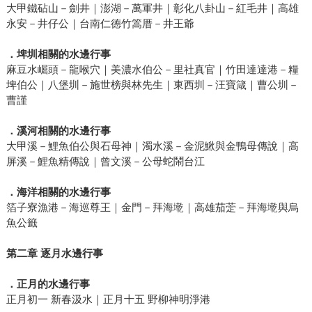
大甲鐵砧山－劍井｜澎湖－萬軍井｜彰化八卦山－紅毛井｜高雄
永安－井仔公｜台南仁德竹篙厝－井王爺
．埤圳相關的水邊行事
麻豆水崛頭－龍喉穴｜美濃水伯公－里社真官｜竹田達達港－糧
埤伯公｜八堡圳－施世榜與林先生｜東西圳－汪寶箴｜曹公圳－
曹謹
．溪河相關的水邊行事
大甲溪－鯉魚伯公與石母神｜濁水溪－金泥鰍與金鴨母傳說｜高
屏溪－鯉魚精傳說｜曾文溪－公母蛇鬧台江
．海洋相關的水邊行事
箔子寮漁港－海巡尊王｜金門－拜海墘｜高雄茄萣－拜海墘與烏
魚公籤
第二章
逐月水邊行事
．正月的水邊行事
正月初一 新春汲水｜正月十五 野柳神明淨港