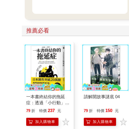
推薦必看
一本書終結你的拖延
請解開故事謎底 04
症：透過「小行動」打
開大腦的行動開關，懶
237
150
79
折
特價
元
79
折
特價
元
人也能變身「行動派」
的37個科學方法
加入購物車
加入購物車