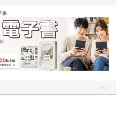
吃一點〉第二波
金石堂2026海