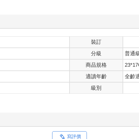
裝訂
分級
普通
商品規格
23*1
適讀年齡
全齡
級別
寫評價