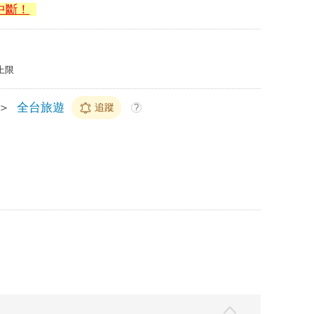
中斷！
上限
＞
全台旅遊
追蹤
?