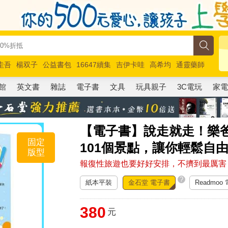
圭吾
楊双子
公益書包
16647續集
吉伊卡哇
高希均
通靈藥師
路邊攤新作
馬斯克
玩具總動員5
超慢跑
館
英文書
雜誌
電子書
文具
玩具親子
3C電玩
家
【電子書】說走就走！樂
固定
101個景點，讓你輕鬆自
版型
報復性旅遊也要好好安排，不擠到最厲害
?
紙本平裝
金石堂 電子書
Readmoo
380
元