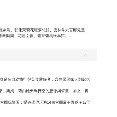
臺中玩劇島、彰化茉莉花壇夢想館、雲林斗六官邸兒童
蓮玩味蕃樂園、花蓮文創、臺東賴馬繪本館……
身是個自助旅行與美食愛好者，喜歡帶著家人到處吃
家」樂媽，藉由她天馬行空的想像與擘畫，加上「實
爾玩樂園：樂爸帶你玩遍14個首爾最夯景點＋17間