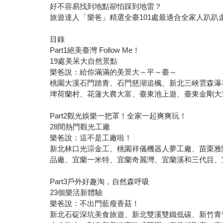
好不容易找到地點卻怕踩到地雷？
旅遊達人「樂爸」精選全臺101處最適合全家人趴
目錄
Part1絕美臺灣 Follow Me！
19處美呆大自然景點
樂爸說：給你滿滿的美景大～平～臺～
桃園大溪石門踏青、石門慈湖追楓、新北三峽雲森瀑
埤荷蘭村、花蓮大農大富、臺東池上遊、臺東金剛大
Part2觀光娛樂一把罩！全家一起爽爽玩！
28間熱門觀光工廠
樂爸說：這不是工廠啦！
新北林口光淙金工、桃園祥儀機器人夢工廠、苗栗雅
品廠、宜蘭一米特、宜蘭奇麗灣、宜蘭溪和三代目、
Part3戶外好趣淘，自然森呼吸
23個樂活新體驗
樂爸說：不出門藍瘦香菇！
新北石碇深坑美食旅遊、新北雙溪雙鐵低碳、新竹青