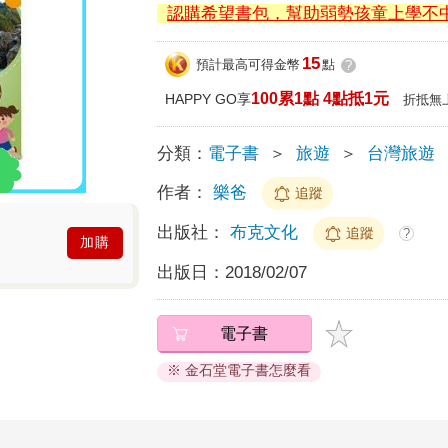
認購希望書包，幫助弱勢孩童上學不
15
預計最高可得金幣
點
?
100累1點 4點抵1元
HAPPY GO享
折抵無
分類：
電子書
＞
旅遊
＞
台灣旅遊
作者：
樂爸
追蹤
出版社：
布克文化
追蹤
?
加購
出版日：
2018/02/07
電子書
※ 金石堂電子書怎麼看