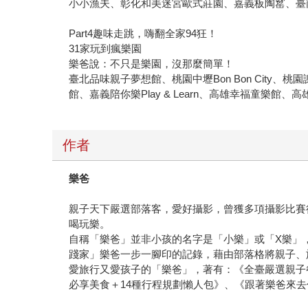
小小漁夫、彰化和美迷宮歐式莊園、嘉義板陶窰、臺
Part4趣味走跳，嗨翻全家94狂！
31家玩到瘋樂園
樂爸說：不只是樂園，沒那麼簡單！
臺北品味親子夢想館、桃園中壢Bon Bon Cit
館、嘉義陪你樂Play & Learn、高雄幸福童
作者
樂爸
親子天下嚴選部落客，愛好攝影，曾獲多項攝影比賽
喝玩樂。
自稱「樂爸」並非小孩的名字是「小樂」或「X樂」
踐家」樂爸一步一腳印的記錄，藉由部落格將親子、
愛旅行又愛孩子的「樂爸」，著有：《全臺嚴選親子餐
必享美食＋14種行程規劃懶人包》、《跟著樂爸來