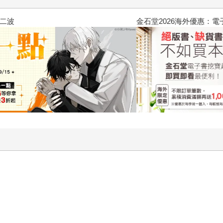
2026金石堂暑假漫博〈你好，我