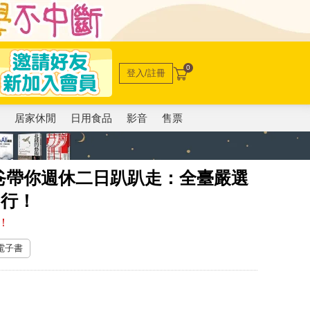
0
登入/註冊
電
居家休閒
日用食品
影音
售票
爸帶你週休二日趴趴走：全臺嚴選
由行！
！
 電子書