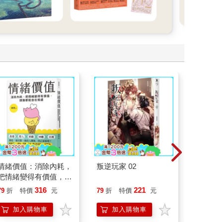
情緒價值：消除內耗，
叛逆玩家 02
北歐時
把情緒變得有價值，跟
福國度
誰都能自在相處
316
221
79
折
特價
元
79
折
特價
元
79
折
加入購物車
加入購物車
加