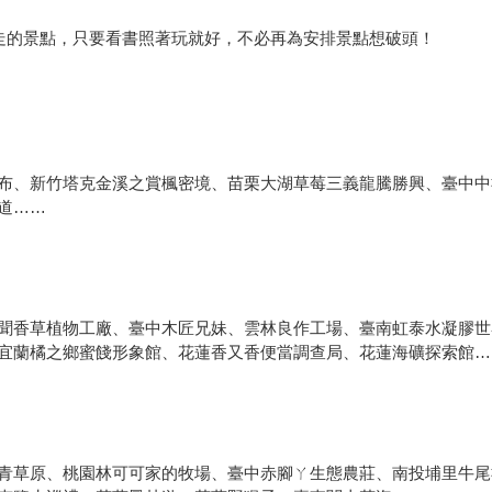
趴走的景點，只要看書照著玩就好，不必再為安排景點想破頭！
布、新竹塔克金溪之賞楓密境、苗栗大湖草莓三義龍騰勝興、臺中中
道……
聞香草植物工廠、臺中木匠兄妹、雲林良作工場、臺南虹泰水凝膠世
宜蘭橘之鄉蜜餞形象館、花蓮香又香便當調查局、花蓮海礦探索館…
青草原、桃園林可可家的牧場、臺中赤腳ㄚ生態農莊、南投埔里牛尾