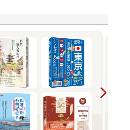
自
旅
神
必備
品一
搞定
旅行
利平
看
更
多