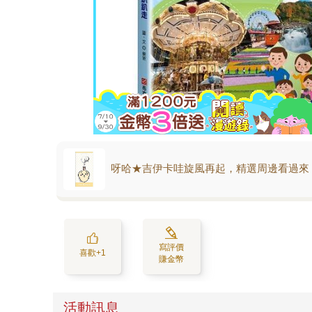
呀哈★吉伊卡哇旋風再起，精選周邊看過來
寫評價
喜歡+1
賺金幣
活動訊息