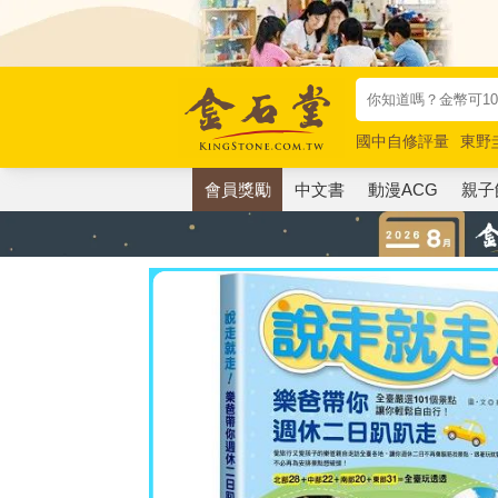
國中自修評量
東野
唯紅花綻放
奧德賽
會員獎勵
中文書
動漫ACG
親子