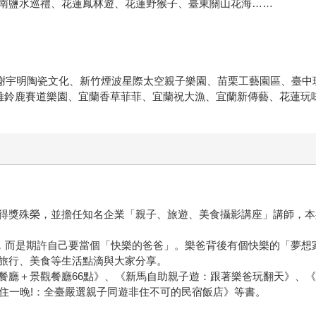
南鹽水巡禮、花蓮鳳林遊、花蓮野猴子、臺東關山花海……
y、桃園謝宇明陶瓷文化、新竹煙波星際太空親子樂園、苗栗工藝園區、
樂館、高雄鈴鹿賽道樂園、宜蘭香草菲菲、宜蘭祝大漁、宜蘭新傳藝、花
得獎殊榮，並擔任知名企業「親子、旅遊、美食攝影講座」講師，本
，而是期許自己要當個「快樂的爸爸」。樂爸背後有個快樂的「夢想
旅行、美食等生活點滴與大家分享。
廳＋景觀餐廳66點》、《新馬自助親子遊：跟著樂爸玩翻天》、《首
去住一晚!：全臺嚴選親子同遊非住不可的民宿飯店》等書。