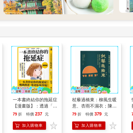
一本書終結你的拖延症
杖藜過橋東：柳風生暖
【漫畫版】：透過「小
意、杏雨不濕衣；陳亮
行動」打開大腦的行動
恭談以心轉境的適齡漫
237
379
79
折
特價
元
79
折
特價
元
開關，懶人也能變身
想
「行動派」的37個科
加入購物車
加入購物車
學方法