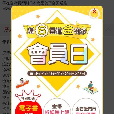
尋在台灣買得到日本商品的平台與通路
日本商圈巷弄：作者二十多年的日本商圈巷弄推薦
序／導讀
作者序
疫情起起伏伏，
也改變了我很多生活習慣，
這幾年以來，
原本幾乎外食與每年都要去日本旅遊的我，
逐漸養成了，
透過台灣實體通路與電商平台，
找日本的料理用具〜
開始學習自己下廚。
找日本直送的零食〜
果汁甜點泡麵零食。
找日本直送的生鮮〜