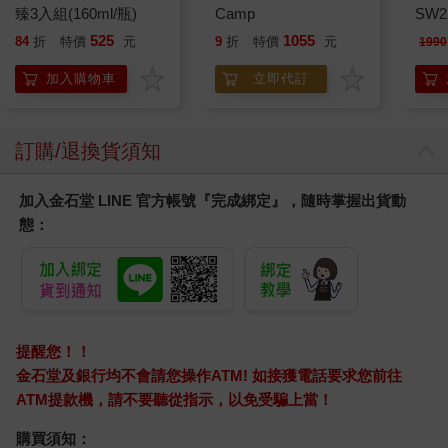
臻3入組(160ml/瓶)
Camp
SW2
泳心
525
1055
84
折
特價
元
9
折
特價
元
1990
錶
加入購物車
立即代訂
訂購/退換貨須知
加入金石堂 LINE 官方帳號『完成綁定』，隨時掌握出貨動
態：
提醒您！！
金石堂及銀行均不會請您操作ATM! 如接獲電話要求您前往
ATM提款機，請不要聽從指示，以免受騙上當！
購買須知：