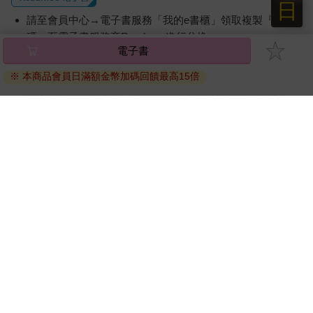
日
請至會員中心→電子書服務「我的e書櫃」領取複製『兌換
碼』至電子書服務商Readmoo進行兌換。
電子書
退換貨須知：
※ 本商品會員日滿額金幣加碼回饋最高15倍
因版權保護，您在金石堂所購買的電子書僅能以金石堂專屬
的閱讀軟體開啟閱讀，無法以其他閱讀器或直接下載檔案。
依據「消費者保護法」第19條及行政院消費者保護處公告之
「通訊交易解除權合理例外情事適用準則」，非以有形媒介
提供之數位內容或一經提供即為完成之線上服務，經消費者
事先同意始提供。（如：電子書、電子雜誌、下載版軟體、
虛擬商品…等），
不受「網購服務需提供七日鑑賞期」的限
制
。為維護您的權益，建議您先使用「試閱」功能後再付款
購買。