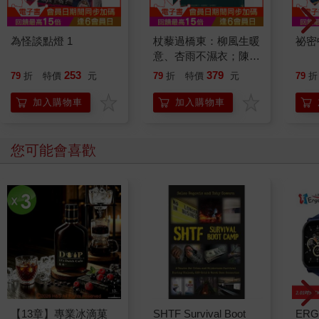
為怪談點燈 1
杖藜過橋東：柳風生暖
祕密
意、杏雨不濕衣；陳亮
恭談以心轉境的適齡漫
253
379
79
折
特價
元
79
折
特價
元
79
折
想
加入購物車
加入購物車
您可能會喜歡
【13章】專業冰滴菓
SHTF Survival Boot
ERG