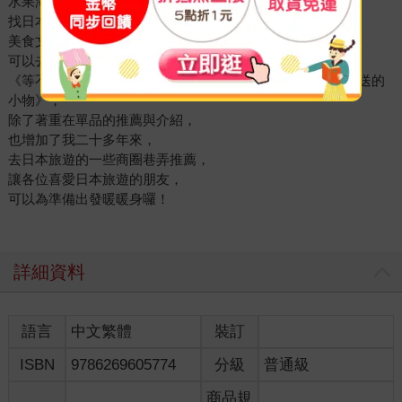
水果海鮮禮盒醬料。
找日本限定的商品〜
美食文具小物擺飾。
可以去日本旅遊的那一天終有一天會到來！
《等不及飛去日本玩？：嚴選各類平台、通路，找到日本直送的
小物》，
除了著重在單品的推薦與介紹，
也增加了我二十多年來，
去日本旅遊的一些商圈巷弄推薦，
讓各位喜愛日本旅遊的朋友，
可以為準備出發暖暖身囉！
詳細資料
語言
中文繁體
裝訂
ISBN
9786269605774
分級
普通級
商品規