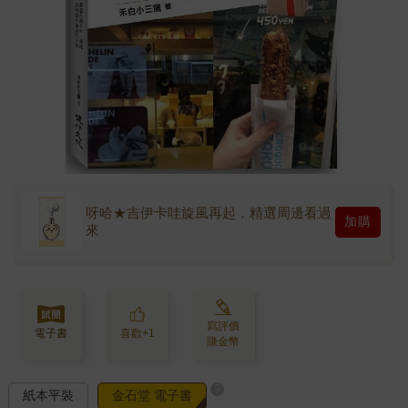
呀哈★吉伊卡哇旋風再起，精選周邊看過
加購
來
寫評價
電子書
喜歡+1
賺金幣
?
紙本平裝
金石堂 電子書