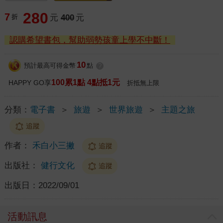
280
7
折
元
400
元
認購希望書包，幫助弱勢孩童上學不中斷！
10
預計最高可得金幣
點
?
100累1點 4點抵1元
HAPPY GO享
折抵無上限
分類：
電子書
＞
旅遊
＞
世界旅遊
＞
主題之旅
追蹤
作者：
禾白小三撇
追蹤
出版社：
健行文化
追蹤
出版日：
2022/09/01
活動訊息