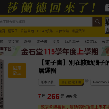
圭吾
楊双子
公益書包
16647續集
吉伊卡哇
通靈藥師
路邊攤新作
馬斯克
玩具總動員5
超慢跑
館
英文書
雜誌
電子書
文具
玩具親子
3C電玩
家
【電子書】別在該動腦子
固定
層邏輯
版型
?
紙本平裝
金石堂 電子書
Readmoo
266
7
折
元
380
元
認購希望書包，幫助弱勢孩童上學不