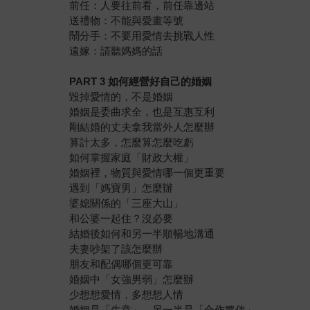
前任：人要往前看，前任靠邊站
送禮物：不能與愛畫等號
鬧分手：不要用愛情去挑戰人性
遠嫁：請聽媽媽的話
PART 3
如何經營好自己的婚姻
毀掉愛情的，不是婚姻
婚姻是委曲求全，也是互惠互利
剛結婚的丈夫拿我當外人怎麼辦
算計太多，怎麼算怎麼吃虧
如何掌握家庭「財政大權」
婚姻裡，物質與愛情哪一個更重要
遇到「媽寶男」怎麼辦
婆媳關係的「三座大山」
和公婆一起住？沒必要
結婚後如何和另一半順暢地溝通
夫妻吵架了該怎麼辦
朋友和配偶哪個更可靠
婚姻中「女強男弱」怎麼辦
少想想愛情，多想想人情
婚姻是「生意」，另一半是「合作夥伴」