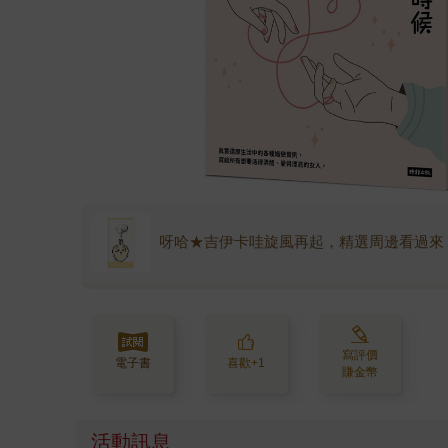
呀哈★吉伊卡哇旋風再起，精選周邊看過來
寫評價
電子書
喜歡+1
賺金幣
活動訊息