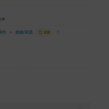
上限
兩性
＞
婚姻/家庭
追蹤
?