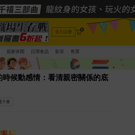
0
登入/註冊
電
居家休閒
日用食品
影音
售票
的時候動感情：看清親密關係的底
 電子書
中斷！