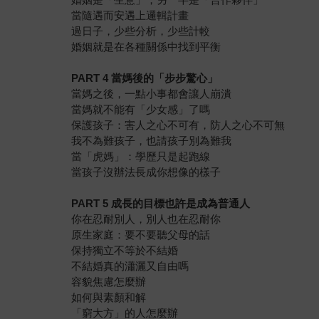
當隨遇而安遇上邏輯計畫
過日子，少些分析，少些計較
婚姻就是在各種關係中找到平衡
PART 4
當媽後的「步步驚心」
當媽之後，一點小事都會讓人崩潰
當媽就不能有「少女感」了嗎
保護孩子：害人之心不可有，防人之心不可無
我不為難孩子，也請孩子別為難我
當「虎媽」：學歷只是起跑線
當孩子沒辦法長成你想像的樣子
PART 5
成長的目標也許是成為普通人
你在忍耐別人，別人也在忍耐你
原生家庭：要不要聽父母的話
保持獨立不等於不結婚
不結婚真的瀟灑又自由嗎
容貌焦慮怎麼辦
如何與素顏和解
「窮大方」的人怎麼辦