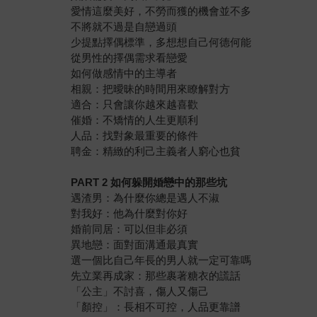
愛情這麼美好，不勞而獲的機會並不多
不將就不過是自戀過頭
少提點擇偶標準，多想想自己何德何能
從男性的擇偶需求看戀愛
如何做感情中的主導者
相親：把曖昧的時間用來瞭解對方
適合：只會讓你越來越喜歡
催婚：不矯情的人生更順利
人品：找對象最重要的條件
聘金：精緻的利己主義者人窮心也貧
PART 2
如何躲開婚戀中的那些坑
遇渣男：為什麼你總是遇人不淑
對我好：他為什麼對你好
婚前同居：可以但非必須
異地戀：面對面溝通最真實
選一個比自己年長的男人就一定可靠嗎
先立業再成家：那些裹著糖衣的謊話
「公主」不討喜，傷人又傷己
「顏控」：長相不可控，人品更靠譜