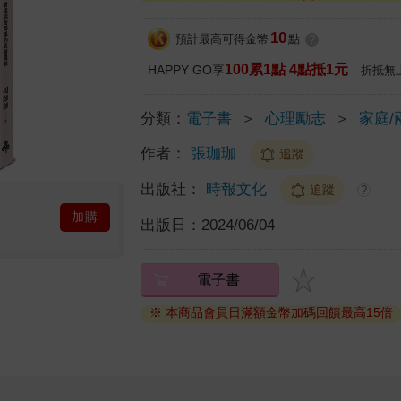
10
預計最高可得金幣
點
?
100累1點 4點抵1元
HAPPY GO享
折抵無
分類：
電子書
＞
心理勵志
＞
家庭/
作者：
張珈珈
追蹤
出版社：
時報文化
追蹤
?
加購
出版日：
2024/06/04
電子書
※ 本商品會員日滿額金幣加碼回饋最高15倍