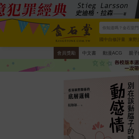
國中自修評量
東野
唯紅花綻放
奧德賽
會員獎勵
中文書
動漫ACG
親子