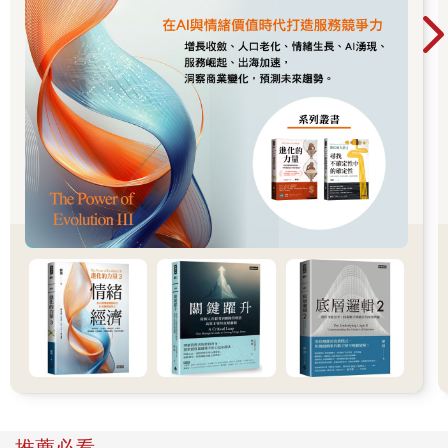
法、美國企業稅法等），但關注的重點卻始終聚焦在：德國的中
小企業稅制究竟該如何適用？
原因很簡單，以2021年為例，德國中小企業將近320萬家，占所
有企業的99.3%。你可以說，中小企業撐起了德國經濟的半邊
天。
同樣的，近年來我國中小企業的數量也來到一個新高點。截至
2022年，我國擁有超過163萬家中小企業，占所有企業的
98.90%。無庸置疑，中小企業也是臺灣經濟的重要支柱。
中小企業對於兩國經濟而言都同樣有著舉足輕重的地位。在德
國，有關中小企業的稅制設計雖然有著細膩的安排，但企業對於
稅務風險的管理，基本上不用擔心缺乏專業人士的協助，也不用
煩惱沒有清楚易懂的資源可供參考。
那臺灣呢？
一個臺灣的中小企業老闆，在有限的資源下，他如果想知道他的
哪些行為會有稅務風險，有沒有一個簡單好上手的自學管道？有
沒有一個人，願意一路上陪伴著他，從創業到茁壯，只提供最可
靠的稅務規劃？
如果他能夠掌握一些基本的稅務觀念，他可以在企業經營與風險
管理上獲得安定的力量。那會是怎樣的感覺？
寫一本書，給一份安定的力量。這樣的念頭油然而生。