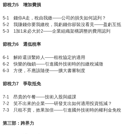
節稅力5 增加費損
5-1 錢你A走，稅由我繳——公司的損失如何認列？
5-2 我賺錢你要我繳稅，我虧錢你卻裝沒看見——盈虧互抵
5-3 1加1未必大於2——企業組織架構調整的費用認列
節稅力6 選低稅率
6-1 解鈴還須繫鈴人——租稅協定的適用
6-2 快樂的枷鎖——引進國外技術時的扣繳稅減徵
6-3 方便，不應該隨便——擴大書審制度
節稅力7 爭取抵免
7-1 昂貴的午餐——技術入股與緩課
7-2 笑不出來的企業——研發支出如何適用投資抵減？
7-3 只租不賣，效果加倍——引進國外技術時的權利金免稅
第三部：跨界力