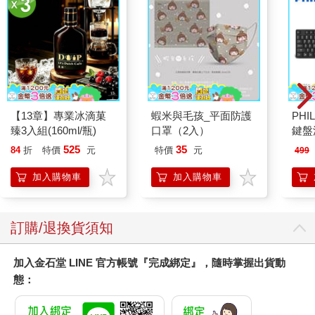
司好像圍繞著你打轉。離開學校越久，你對知識的焦慮感就越
大。你不曉得，客戶提供的這份合約究竟有沒有稅務風險？你甚
至不知道，拿到一張與實際交易對象名稱不符的發票，有沒有被
補稅或處罰的可能？
當老闆的你常對員工說「辛苦了」，但又有誰對你說一聲「辛苦
了」？
每個老闆心中都有一些關於繳稅的三兩事，那些你曾經心有不甘
【13章】專業冰滴菓
蝦米與毛孩_平面防護
PHI
的故事，卻從來沒有好好對別人說過。或許，這42個故事不只發
臻3入組(160ml/瓶)
口罩（2入）
鍵盤滑
生在別人身上，也曾經發生在你身上。而最終，我想講的，還是
你的故事。
525
35
84
折
特價
元
特價
元
499
加入購物車
加入購物車
一本告訴你如何「精準節稅」的書
我的身分是老師，只有學生能自立，才能心安理得。我的身分是
學者，只有研究能利人，才能庶幾無愧。於是，我在無數個獨自
與電腦螢幕對話的夜晚，完成了這本書。
訂購/退換貨須知
這不是一本學術論文，沒有旁徵博引、引經據典的宏偉氣勢，也
沒有理想的稅制該如何設計的立法建議。
加入金石堂 LINE 官方帳號『完成綁定』，隨時掌握出貨動
它是一本集結著42個中小企業主在節稅路上的一些成功，但更多
態：
是失敗的故事。故事中的主角曾有著喜出望外的雀躍，也有過悔
恨懊惱的無奈。為了避免對號入座的困擾，他們的細節已經被修