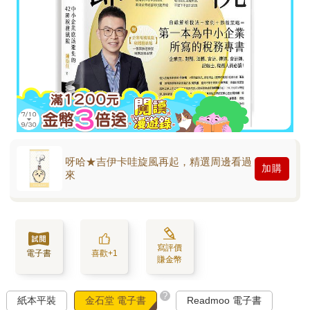
呀哈★吉伊卡哇旋風再起，精選周邊看過
加購
來
寫評價
電子書
喜歡+1
賺金幣
?
紙本平裝
金石堂 電子書
Readmoo 電子書