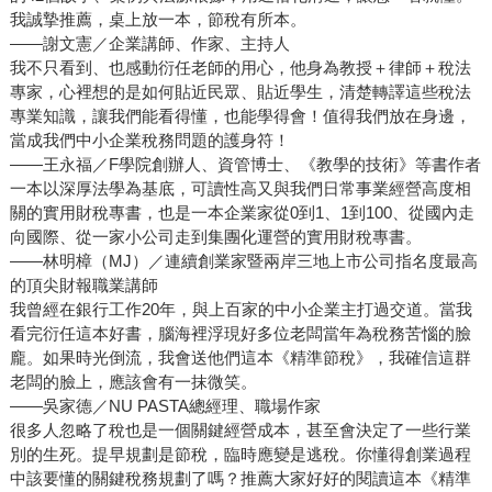
我誠摯推薦，桌上放一本，節稅有所本。
——謝文憲／企業講師、作家、主持人
我不只看到、也感動衍任老師的用心，他身為教授＋律師＋稅法
專家，心裡想的是如何貼近民眾、貼近學生，清楚轉譯這些稅法
專業知識，讓我們能看得懂，也能學得會！值得我們放在身邊，
當成我們中小企業稅務問題的護身符！
——王永福／F學院創辦人、資管博士、《教學的技術》等書作者
一本以深厚法學為基底，可讀性高又與我們日常事業經營高度相
關的實用財稅專書，也是一本企業家從0到1、1到100、從國內走
向國際、從一家小公司走到集團化運營的實用財稅專書。
——林明樟（MJ）／連續創業家暨兩岸三地上市公司指名度最高
的頂尖財報職業講師
我曾經在銀行工作20年，與上百家的中小企業主打過交道。當我
看完衍任這本好書，腦海裡浮現好多位老闆當年為稅務苦惱的臉
龐。如果時光倒流，我會送他們這本《精準節稅》，我確信這群
老闆的臉上，應該會有一抹微笑。
——吳家德／NU PASTA總經理、職場作家
很多人忽略了稅也是一個關鍵經營成本，甚至會決定了一些行業
別的生死。提早規劃是節稅，臨時應變是逃稅。你懂得創業過程
中該要懂的關鍵稅務規劃了嗎？推薦大家好好的閱讀這本《精準