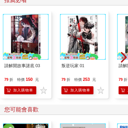
推薦必看
一本屬於「中小企業主」的節稅書
身為老闆的你，特別是創業初期，經常有人主動給你出主意。有
時你聽人說，一個人獨資繳的稅較少，於是你先獨資經營；過沒
多久，又有人告訴你開公司比較省稅，於是你又想把獨資改成公
司。耳根子夠軟的你也不想這麼樣反反覆覆，你只想確定，到底
誰說的才算數？哪一種企業組織型態最適合當下的你？
身為老闆的你，可能最怕聽到五月天。因為那會提醒你，今年五
月別忘了要繳稅。除了五月份的所得稅外，還有每兩個月一次的
營業稅，以及其他勞健保等稅費。林林總總加起來，你發現，有
時候你淨賺的盈餘可能還不夠撐起你當老闆的野心。於是你開始
請解開故事謎底 03
叛逆玩家 01
請解
自我懷疑，到底是能力不夠，所以賺太少？還是哪個環節忽略
了，所以稅多繳？
150
253
79
折
特價
元
79
折
特價
元
79
折
身為老闆的你，要煩心的事還真不少。當你還是員工時，你只需
要為份內的事負責；但你當了老闆，你必須為員工負責，必須為
加入購物車
加入購物車
股東及債權人負責。你的責任感不斷提醒你，讓公司面臨危機就
是老闆的失職。你不僅要維持公司的財務健全，要招募、培訓與
激勵員工，還要拓展業務、更新技術，更要確保公司一切都符合
您可能會喜歡
法令要求。這還不包括老闆也要有時間平衡自己的工作與家庭。
雖然，每個家庭都需要一個勇敢的人。
於是，你覺得壓力好大。你的步調越快，員工的心越慢，整間公