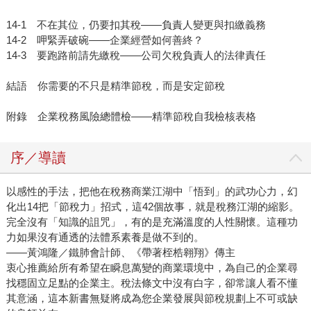
14-1 不在其位，仍要扣其稅——負責人變更與扣繳義務
14-2 呷緊弄破碗——企業經營如何善終？
14-3 要跑路前請先繳稅——公司欠稅負責人的法律責任
結語 你需要的不只是精準節稅，而是安定節稅
附錄 企業稅務風險總體檢——精準節稅自我檢核表格
序／導讀
以感性的手法，把他在稅務商業江湖中「悟到」的武功心力，幻
化出14把「節稅力」招式，這42個故事，就是稅務江湖的縮影。
完全沒有「知識的詛咒」，有的是充滿溫度的人性關懷。這種功
力如果沒有通透的法體系素養是做不到的。
——黃鴻隆／鐵肺會計師、《帶著桎梏翱翔》傳主
衷心推薦給所有希望在瞬息萬變的商業環境中，為自己的企業尋
找穩固立足點的企業主。稅法條文中沒有白字，卻常讓人看不懂
其意涵，這本新書無疑將成為您企業發展與節稅規劃上不可或缺