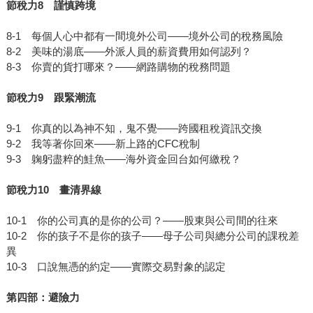
節稅力8 謹慎跨境
8-1 每個人心中都有一間境外公司——境外公司的稅務風險
8-2 美味的湯底——外派人員的薪資費用如何認列？
8-3 你賣的貨打哪來？——網路購物的稅務問題
節稅力9 跟緊潮流
9-1 你真的以為神不知，鬼不覺——跨國租稅資訊交換
9-2 我等著你回來——新上路的CFC稅制
9-3 躹躬盡粹的鮭魚——海外資金回台如何繳稅？
節稅力10 畫清界線
10-1 你的公司真的是你的公司？——股東與公司間的往來
10-2 你的孩子不是你的孩子——母子公司與總分公司的課稅差
異
10-3 口說無憑的約定——實際交易對象的認定
第四部：避險力