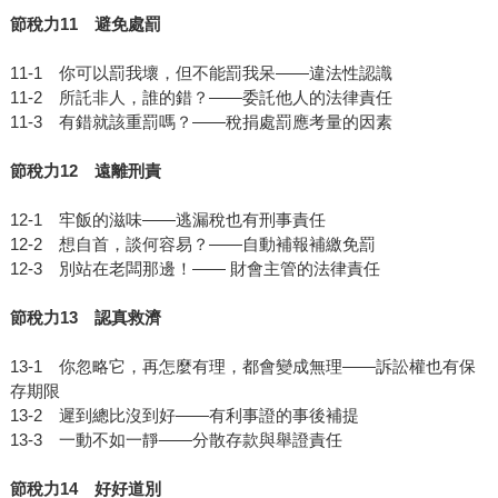
節稅力11 避免處罰
11-1 你可以罰我壞，但不能罰我呆——違法性認識
11-2 所託非人，誰的錯？——委託他人的法律責任
11-3 有錯就該重罰嗎？——稅捐處罰應考量的因素
節稅力12 遠離刑責
12-1 牢飯的滋味——逃漏稅也有刑事責任
12-2 想自首，談何容易？——自動補報補繳免罰
12-3 別站在老闆那邊！—— 財會主管的法律責任
節稅力13 認真救濟
13-1 你忽略它，再怎麼有理，都會變成無理——訴訟權也有保
存期限
13-2 遲到總比沒到好——有利事證的事後補提
13-3 一動不如一靜——分散存款與舉證責任
節稅力14 好好道別