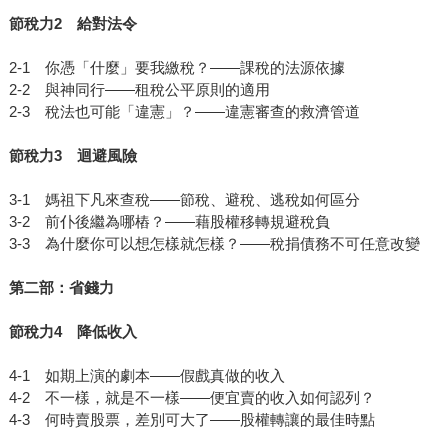
節稅力2 給對法令
2-1 你憑「什麼」要我繳稅？——課稅的法源依據
2-2 與神同行——租稅公平原則的適用
2-3 稅法也可能「違憲」？——違憲審查的救濟管道
節稅力3 迴避風險
3-1 媽祖下凡來查稅——節稅、避稅、逃稅如何區分
3-2 前仆後繼為哪樁？——藉股權移轉規避稅負
3-3 為什麼你可以想怎樣就怎樣？——稅捐債務不可任意改變
第二部：省錢力
節稅力4 降低收入
4-1 如期上演的劇本——假戲真做的收入
4-2 不一樣，就是不一樣——便宜賣的收入如何認列？
4-3 何時賣股票，差別可大了——股權轉讓的最佳時點