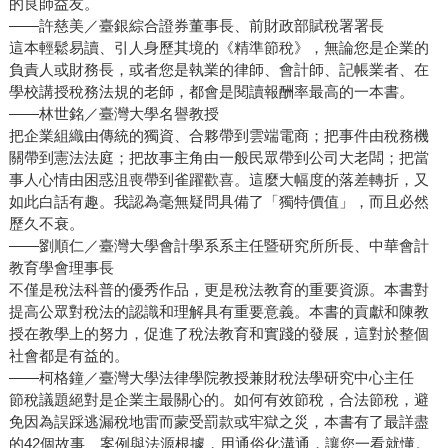
的良師益友。
——許慈美／臺銀綜合證券董事長、前財政部賦稅署署長
這本輕鬆易讀、引人身歷其境的《精準節稅》，無論您是企業的
負責人或財務長，或者您是執業的律師、會計師、記帳業者、在
學校講授稅務法規的老師，都會是閱讀報酬率最高的一本書。
——林世銘／臺灣大學名譽教授
把企業組織由傳統的獨資、合夥帶到雲端電商；把事件由稅務機
關帶到憲法法庭；把故事主角由一般民眾帶到公司大老闆；把當
事人心情由困惑沮喪帶到雀躍歡喜。這麼大幅度的落差轉折，又
如此白話有趣。我認為毫無疑問具備了「獨特價值」，而且必然
歷久不衰。
——劉順仁／臺灣大學會計學系系主任暨研究所所長、中華會計
教育學會理事長
不僅是稅法科普的優秀作品，更是稅法教育的重要資源。本書對
提高公眾對稅法的認識和理解具有重要意義。本書的貢獻和陳教
授在教學上的努力，促進了稅法教育和實踐的發展，這對於整個
社會都是有益的。
——柯格鐘／臺灣大學法律學院教授兼財稅法學研究中心主任
節稅議題絕對是企業主最關心的。如何有效節稅，合法節稅，避
免因為誤踩逃漏稅地雷而蒙受罰款或牢獄之災，本書有了最詳盡
的42個故事、案例與法源根據，用通俗化溝通，讓您一看就懂。