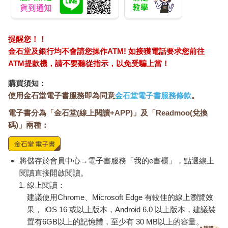
枝裁減，但他們的情緒卻被完整保留下來。透過書中的14個節稅
力，我想為你扎根，幫你省錢，引導你跨界，更提醒你避險。
在這些故事中，我試著不要觸犯「知識的詛咒」。因為我知道的
事情，別人也許不知道。所以我不斷告誡自己，有沒有可能把複
提醒您！！
雜的講得簡單些，把簡單的講得有結構些，再把玄之又玄的抽象
金石堂及銀行均不會請您操作ATM! 如接獲電話要求您前往
結構講得具體些。
ATM提款機，請不要聽從指示，以免受騙上當！
於是，我提出「精準節稅」的想法。
合法，是處事立業的根本。在表格的四象限中，左上角（1A）代
購買須知：
表的是依法該繳的稅，你也確實繳納，讓自己擁有一個正直的人
使用金石堂電子書服務即為同意
金石堂電子書服務條款
。
生。這是誠實納稅，也是國民應盡的義務，值得嘉許，更值得鼓
電子書分為「金石堂(線上閱讀+APP)」及「Readmoo(兌換
勵。
相反的，左下角（1B）代表的是依法該繳的稅卻未如實繳納。可
碼)」兩種：
能是故意（欺罔），也可能是過失（疏失）。不論何者，都該嚴
正拒斥，下不為例。
特別是故意逃漏稅，偷取國庫利益，不僅違法，更有損福報。
將儲存於會員中心→電子書服務「我的e書櫃」，點選線上
與其花時間想如何規避稅負，不如花心力去想如何規避風險。
閱讀直接開啟閱讀。
老子在《道德經》第73章曾說過：「勇於敢則殺，勇於不敢則
線上閱讀：
活」。
建議使用Chrome、Microsoft Edge 有較佳的線上瀏覽效
有些事，就算你很敢，也要有「不敢」去做的勇氣。逃漏稅肯定
果， iOS 16 或以上版本，Android 6.0 以上版本，建議裝
是其中之一。
置有6GB以上的記憶體，至少有 30 MB以上的容量。
1A與1B這兩個象限互有消長關係。理想的狀態是「1A越大，1B