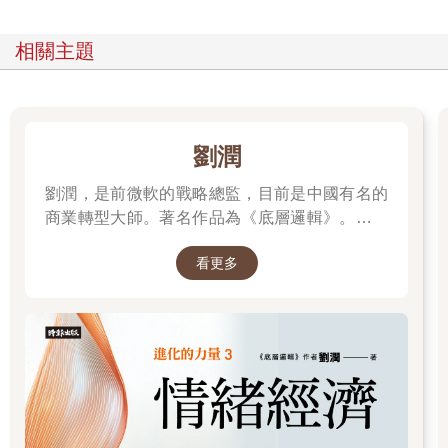
97函發布當時，A公司剛好提起行政訴訟，正由行政法院審理
中。
相關主題
當時我心想，應該是天公伯做球給我，讓我有機會好好表現啊！
但意外的是，這場官司最後還是敗訴收場。
因為稅捐稽徵處在訴訟中主張，「97函的適用，必須是業者在報
稅時已經主動告知有該筆費用，才能夠據實認列；如事前未申報
有清潔費的收入，一旦被查獲，就不得再主張適用97函。」
劉潤
而法院也接受了稅捐稽徵處的講法。
這個案件是我執業生涯代理稅務訴訟的第一戰，它讓我見識到了
劉潤，是前微軟的戰略總監，目前是中國有名的
稅捐法規的可變動性，也讓我看到了企業在面對稅務案件時的不
商業轉型大師。著名作品為《底層邏輯》。唯有
確定性。
透過「底層邏輯+環境變數」，才能在千變萬化
看更多
的世界中，認清所有真相！
德國可以，臺灣也可以
5年後，我人在德國進修。在進入博士班前，我先在德國科隆大學
攻讀企業稅法碩士（LL.M. Unternehmensteuerrecht）。我們班上
15個人，除了我和一位阿根廷來的女孩子是外國人，其他13位同
學都是德國當地從事稅務工作的專業人士，包含3位稅務人員、3
位稅務律師、3位會計師，以及4位稅務諮詢師。
在一整年的課程中，討論主題相當多元（包含人合公司的企業稅
法、資合公司的企業稅法、組織重組的企業稅法、歐洲企業稅