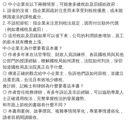
◎ 中小企業在以下兩種情形，可能會多繳稅款及罰鍰給政府：
1. 該省的沒省：指企業因疏於注意而未享受到租稅優惠，或未能
辨識違法的課稅處分。
2. 不該犯卻犯：指企業未注意到稅法規定，因而付出額外代價
（例如遭補稅及處罰）。
◎ 這些稅款及罰鍰如果可以省下來，公司的利潤就會增加，員工
的薪水就有機會上漲。
中小企業主為什麼要看這本書？
◎ 作者多年來在法官學院、財政人員訓練所、各區國稅局與其他
公部門的授課經驗，瞭解國稅局如何課稅，法院如何判決，深切
知道國稅局及法院真正在乎什麼。
◎ 傳達正確的觀念給中小企業主，告訴他們該如何節稅，並建立
法遵意識，合法且有效地少繳稅。
會計師、記帳士和律師為什麼要看這本書？
◎ 作者曾任稅務律師，有多年訴訟及非訟經驗，可以協助專業人
士正確適用稅法，完整掌握稅法的發展趨勢。
和市面上節稅的書籍有什麼不同？
◎ 本書用案例、故事撰寫。複雜事情簡單化，專業事情通俗化，
讀者容易閱讀吸收。