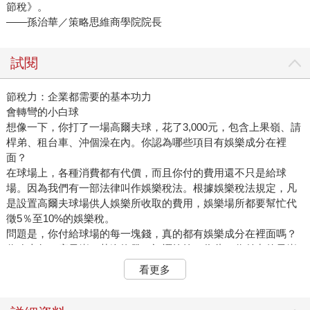
節稅》。
——孫治華／策略思維商學院院長
試閱
節稅力：企業都需要的基本功力
會轉彎的小白球
想像一下，你打了一場高爾夫球，花了3,000元，包含上果嶺、請
桿弟、租台車、沖個澡在內。你認為哪些項目有娛樂成分在裡
面？
在球場上，各種消費都有代價，而且你付的費用還不只是給球
場。因為我們有一部法律叫作娛樂稅法。根據娛樂稅法規定，凡
是設置高爾夫球場供人娛樂所收取的費用，娛樂場所都要幫忙代
徵5％至10%的娛樂稅。
問題是，你付給球場的每一塊錢，真的都有娛樂成分在裡面嗎？
你攻上每一座果嶺，英姿煥發，裙襬搖搖。為此，你付出的果嶺
費確實是娛樂的代價。但比賽結束後，你衝進更衣室淋浴盥洗，
看更多
讓強勁的水流打在肌膚上，沖刷著每一個毛孔。為此，你付出的
清潔費也算是一種娛樂的代價嗎？
民國