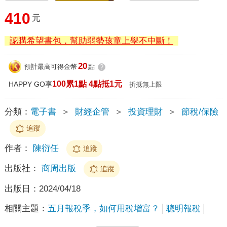
410
元
認購希望書包，幫助弱勢孩童上學不中斷！
20
預計最高可得金幣
點
?
100累1點 4點抵1元
HAPPY GO享
折抵無上限
分類：
電子書
＞
財經企管
＞
投資理財
＞
節稅/保險
追蹤
作者：
陳衍任
追蹤
出版社：
商周出版
追蹤
出版日：
2024/04/18
相關主題：
五月報稅季，如何用稅增富？
聰明報稅