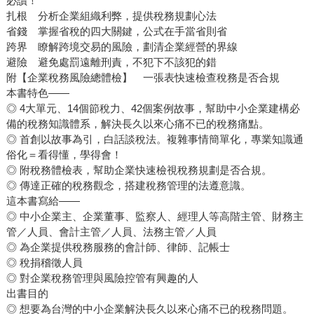
必讀！
扎根 分析企業組織利弊，提供稅務規劃心法
省錢 掌握省稅的四大關鍵，公式在手當省則省
跨界 瞭解跨境交易的風險，劃清企業經營的界線
避險 避免處罰遠離刑責，不犯下不該犯的錯
附【企業稅務風險總體檢】 一張表快速檢查稅務是否合規
本書特色——
◎ 4大單元、14個節稅力、42個案例故事，幫助中小企業建構必
備的稅務知識體系，解決長久以來心痛不已的稅務痛點。
◎ 首創以故事為引，白話談稅法。複雜事情簡單化，專業知識通
俗化＝看得懂，學得會！
◎ 附稅務體檢表，幫助企業快速檢視稅務規劃是否合規。
◎ 傳達正確的稅務觀念，搭建稅務管理的法遵意識。
這本書寫給——
◎ 中小企業主、企業董事、監察人、經理人等高階主管、財務主
管／人員、會計主管／人員、法務主管／人員
◎ 為企業提供稅務服務的會計師、律師、記帳士
◎ 稅捐稽徵人員
◎ 對企業稅務管理與風險控管有興趣的人
出書目的
◎ 想要為台灣的中小企業解決長久以來心痛不已的稅務問題。