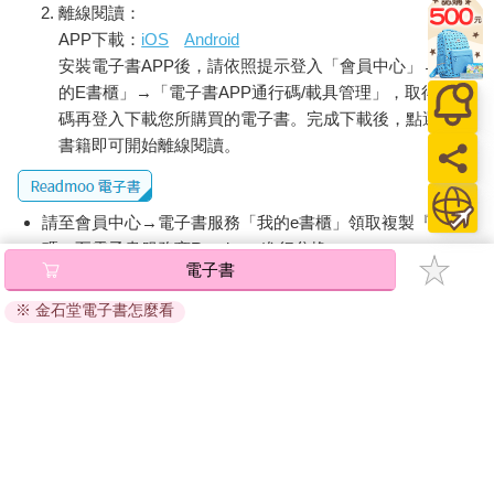
離線閱讀：
越小」，但現實的情況卻往往是「1A越小，1B越大」。
APP下載：
iOS
Android
另一方面，右上角（2A）呈現的是不該繳的稅卻已經繳納。這可
安裝電子書APP後，請依照提示登入「會員中心」→「我
以說是一種「冤枉稅」，應該極力避免。其中又可分為「浪費
型」與「踩坑型」兩種類型（詳閱「附錄：企業稅務風險總體
的E書櫃」→「電子書APP通行碼/載具管理」，取得通行
檢」）：
碼再登入下載您所購買的電子書。完成下載後，點選任一
浪費型：指納稅義務人原本有機會少繳稅，卻疏於注意，而未爭
書籍即可開始離線閱讀。
取到減免待遇，也就是「該省的沒省」。例如：因疏於注意而未
享受到租稅優惠，或未能辨識違法的課稅處分。
踩坑型：指納稅義務人未注意到稅法規定，因而付出額外代價，
請至會員中心→電子書服務「我的e書櫃」領取複製『兌換
也就是「不該犯卻犯」。此時，稅捐稽徵機關除了對納稅義務人
碼』至電子書服務商Readmoo進行兌換。
補稅外，還可能有額外的處罰。
電子書
最後，右下角（2B）呈現的是不該繳的稅也確實沒繳，也就是本
退換貨須知：
書主張的「精準節稅」。這裡講的「精準節稅」雖然與學理上的
※ 金石堂電子書怎麼看
因版權保護，您在金石堂所購買的電子書僅能以金石堂專屬
「節稅」概念不同（可參閱3-1說明），但卻能為企業解決更多的
的閱讀軟體開啟閱讀，無法以其他閱讀器或直接下載檔案。
稅務問題，是其優點。
依據「消費者保護法」第19條及行政院消費者保護處公告之
簡單講，能只花3萬元繳稅，憑什麼要掏5萬元？
「通訊交易解除權合理例外情事適用準則」，非以有形媒介
同樣的，2A與2B兩個象限也有消長關係。一個失敗的稅務管理可
提供之數位內容或一經提供即為完成之線上服務，經消費者
能導致「2A越大、2B越小」；相反的，一個成功的稅務管理，也
事先同意始提供。（如：電子書、電子雜誌、下載版軟體、
就是「精準節稅」，可以讓「2A越小、2B越大」。這本書的目
虛擬商品…等），
不受「網購服務需提供七日鑑賞期」的限
標，就是要指出實務上常見的2A類型。