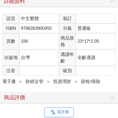
詳細資料
（以下同）96年，我還在執行律師業務時就遇到這個棘手問題。
來尋求協助的當事人已年過七旬的A公司董事長老胡。A公司經營
的高爾夫球場在某一年度向客戶收取清潔費收入時，沒有替客戶
語言
中文繁體
裝訂
代徵娛樂稅，因而被某地方稅捐稽徵處補徵娛樂稅300萬元；更嚴
ISBN
9786263900455
分級
普通級
重的是，這間球場除了被補稅外，還被按應納稅額處以5倍的罰鍰
1,500萬元。
商品規
老胡收到罰單時兩腿發軟，臉色慘白，彷彿所有的力氣都被抽離
頁數
336
23*17*2.05
格
了身體，心中的憤怒和錯愕交織在一起。
稅捐稽徵處翻了翻財政部早年的解釋函令（85函），告訴老胡：
適讀年
出版地
台灣
全齡適讀
「只要清潔費是併同入場費強制收取，就屬於娛樂價款的一環，
齡
應課徵娛樂稅。」
我可以理解，財政部85函的規範目的，應該是為了避免高爾夫球
注音
級別
場將（應稅的）果嶺費挪到（免稅的）清潔費，防止業者巧立名
目逃漏稅捐。
電子書
＞
財經企管
＞
投資理財
＞
節稅/保險
意外的是，財政部在十多年後又發布一則新的解釋函令（97
函），並廢止85函的適用。在97函中，財政部一改以往的態度，
商品評價
認為「高爾夫球場收取更衣室、浴室及盥洗室等費用，可以從高
爾夫球場課徵娛樂稅項目收費額中扣除，但最多不超過收費額的
15％」。換句話說，娛樂人為更衣盥洗所支付的清潔費，在一定
寫評價
限度內不用繳納娛樂稅。