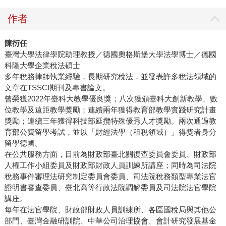
作者
陳衍任
臺灣大學法律學院助理教授／德國奧格斯堡大學法學博士／德國
科隆大學企業稅法碩士
多年稅務律師執業經驗，長期研究稅法，並發表許多稅法領域的
文章在TSSCI期刊及專書論文。
曾榮獲2022年臺科大教學優良獎；八次獲頒臺科大創新教學、數
位教學及遠距教學獎勵；連續兩年獲得教育部教學實踐研究計畫
獎勵；連續三年獲得科技部延攬特殊優秀人才獎勵。兩次通過教
育部公費留學考試，並以「財經法學（租稅領域）」得獎者身分
留學德國。
在公共服務方面，目前為財政部臺北關復查委員會委員、財政部
人權工作小組委員及財政部財政人員訓練所講座；同時為司法院
稅務事件審理法研究制定委員會委員、司法院稅務類型專業法官
證明書審查委員、臺北高等行政法院調解委員及司法院法官學院
講座。
每年在法官學院、財政部財政人員訓練所、各區國稅局與其他公
部門、臺灣金融研訓院、中華公司治理協會、會計研究發展基金