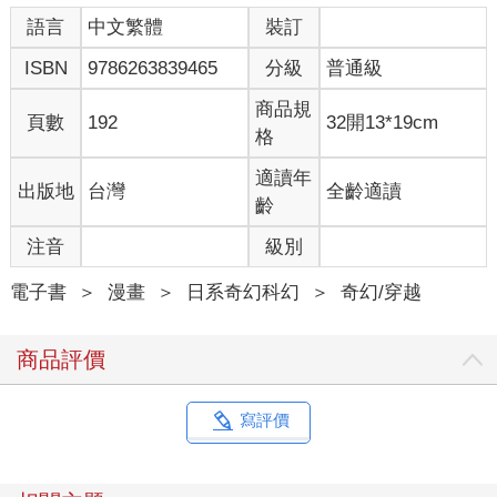
語言
中文繁體
裝訂
ISBN
9786263839465
分級
普通級
商品規
頁數
192
32開13*19cm
格
適讀年
出版地
台灣
全齡適讀
齡
注音
級別
電子書
＞
漫畫
＞
日系奇幻科幻
＞
奇幻/穿越
商品評價
寫評價