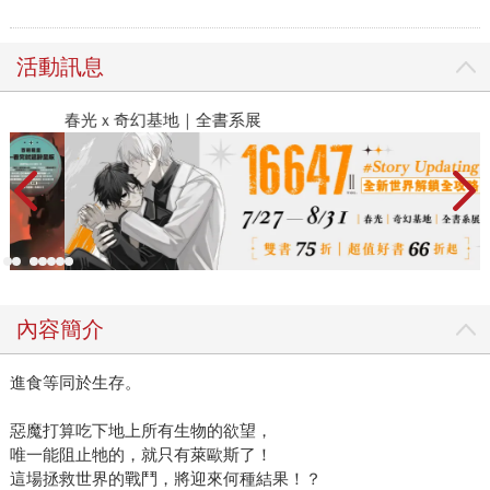
活動訊息
春光ｘ奇幻基地｜全書系展
2
內容簡介
進食等同於生存。
惡魔打算吃下地上所有生物的欲望，
唯一能阻止牠的，就只有萊歐斯了！
這場拯救世界的戰鬥，將迎來何種結果！？