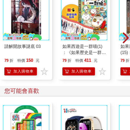
請解開故事謎底 03
如果西遊是一群喵(1)
如果
：《如果歷史是一群
(1
喵》作者最新力作，附
貓漫
150
411
79
折
特價
元
79
折
特價
元
79
折
【首卷特典】拉頁
加入購物車
加入購物車
您可能會喜歡