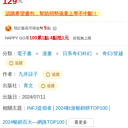
129
元
認購希望書包，幫助弱勢孩童上學不中斷！
5
預計最高可得金幣
點
?
100累1點 4點抵1元
HAPPY GO享
折抵無上限
分類：
電子書
＞
漫畫
＞
日系奇幻科幻
＞
奇幻/穿越
追蹤
作者：
九井諒子
追蹤
出版社：
青文
追蹤
出版日：
2024/07/11
相關主題：
INFJ提倡者
2024動漫暢銷榜TOP100
2024暢銷百大—網路TOP100
看更多