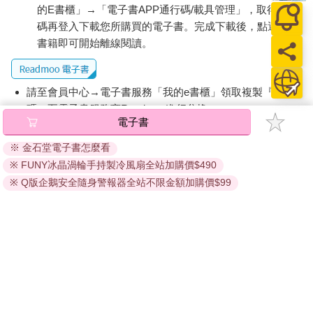
的E書櫃」→「電子書APP通行碼/載具管理」，取得通行
碼再登入下載您所購買的電子書。完成下載後，點選任一
書籍即可開始離線閱讀。
請至會員中心→電子書服務「我的e書櫃」領取複製『兌換
碼』至電子書服務商Readmoo進行兌換。
電子書
退換貨須知：
※ 金石堂電子書怎麼看
因版權保護，您在金石堂所購買的電子書僅能以金石堂專屬
※ FUNY冰晶渦輪手持製冷風扇全站加購價$490
的閱讀軟體開啟閱讀，無法以其他閱讀器或直接下載檔案。
依據「消費者保護法」第19條及行政院消費者保護處公告之
※ Q版企鵝安全隨身警報器全站不限金額加購價$99
「通訊交易解除權合理例外情事適用準則」，非以有形媒介
提供之數位內容或一經提供即為完成之線上服務，經消費者
事先同意始提供。（如：電子書、電子雜誌、下載版軟體、
虛擬商品…等），
不受「網購服務需提供七日鑑賞期」的限
制
。為維護您的權益，建議您先使用「試閱」功能後再付款
購買。