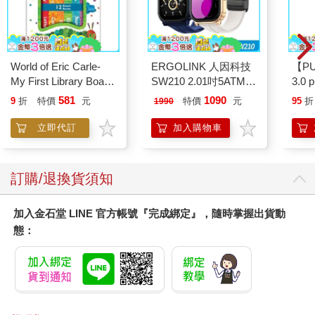
World of Eric Carle-
ERGOLINK 人因科技
【P
My First Library Board
SW210 2.01吋5ATM游
3.0
Book Block Set
泳心率血氧藍牙通話腕
黑 
581
1090
9
折
特價
元
特價
元
95
折
1990
錶
立即代訂
加入購物車
訂購/退換貨須知
加入金石堂 LINE 官方帳號『完成綁定』，隨時掌握出貨動
態：