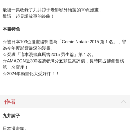
最後一集收錄了九井諒子老師額外繪製的10頁漫畫，
敬請一起見證故事的終曲！
本書特色
☆被日本103位漫畫編輯選為「Comic Natalie 2015 第１名」，譽
為今年度影響最深的漫畫。
☆榮獲「這本漫畫真厲害2015 男生篇」第１名。
☆AMAZON近300名讀者滿分五顆星高評價，長時間占據銷售榜
第一名寶座！
☆2024年動畫化大受好評！！
作者
九井諒子
日本漫畫家。