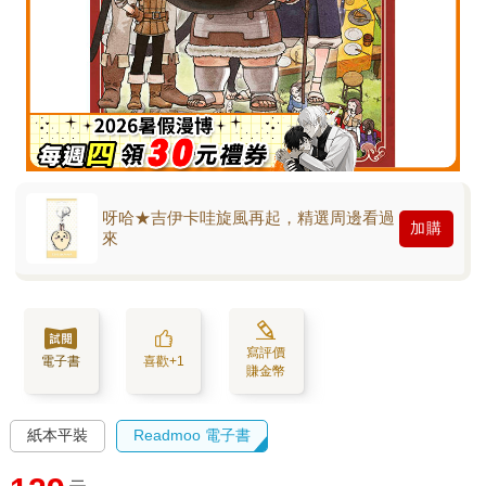
呀哈★吉伊卡哇旋風再起，精選周邊看過
加購
來
寫評價
電子書
喜歡+1
賺金幣
紙本平裝
Readmoo 電子書