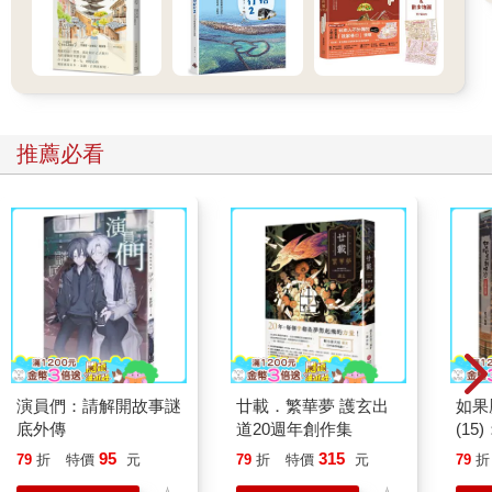
推薦必看
演員們：請解開故事謎
廿載．繁華夢 護玄出
如果
底外傳
道20週年創作集
(1
貓漫
95
315
79
折
特價
元
79
折
特價
元
79
折