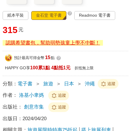
?
紙本平裝
金石堂 電子書
Readmoo 電子書
315
元
認購希望書包，幫助弱勢孩童上學不中斷！
15
預計最高可得金幣
點
?
100累1點 4點抵1元
HAPPY GO享
折抵無上限
分類：
電子書
＞
旅遊
＞
日本
＞
沖繩
追蹤
作者：
洛基小聿媽
追蹤
出版社：
創意市集
追蹤
出版日：
2024/04/20
相關主題：
旅遊展限時特惠75折起
搭上旅展列車