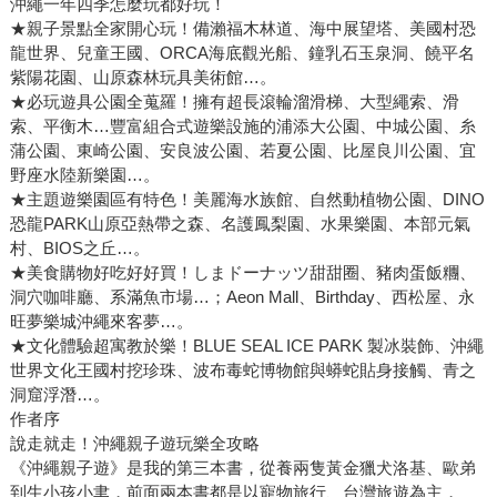
沖繩一年四季怎麼玩都好玩！
★親子景點全家開心玩！備瀨福木林道、海中展望塔、美國村恐
龍世界、兒童王國、ORCA海底觀光船、鐘乳石玉泉洞、饒平名
紫陽花園、山原森林玩具美術館…。
★必玩遊具公園全蒐羅！擁有超長滾輪溜滑梯、大型繩索、滑
索、平衡木…豐富組合式遊樂設施的浦添大公園、中城公園、糸
蒲公園、東崎公園、安良波公園、若夏公園、比屋良川公園、宜
野座水陸新樂園…。
★主題遊樂園區有特色！美麗海水族館、自然動植物公園、DINO
恐龍PARK山原亞熱帶之森、名護鳳梨園、水果樂園、本部元氣
村、BIOS之丘…。
★美食購物好吃好好買！しまドーナッツ甜甜圈、豬肉蛋飯糰、
洞穴咖啡廳、系滿魚市場…；Aeon Mall、Birthday、西松屋、永
旺夢樂城沖繩來客夢…。
★文化體驗超寓教於樂！BLUE SEAL ICE PARK 製冰裝飾、沖繩
世界文化王國村挖珍珠、波布毒蛇博物館與蟒蛇貼身接觸、青之
洞窟浮潛…。
作者序
說走就走！沖繩親子遊玩樂全攻略
《沖繩親子遊》是我的第三本書，從養兩隻黃金獵犬洛基、歐弟
到生小孩小聿，前面兩本書都是以寵物旅行、台灣旅遊為主，