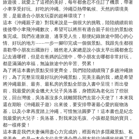
旅遊後，就愛上了這裡的美好，每年都會忍不住訂了機票，帶著
小聿享受好玩、好吃的沖繩。沖繩亞熱帶氣候、天然的環境美
景，是最適合小朋友玩耍的超棒環境了！
這本《沖繩親子遊》對我來說是一個很大的挑戰，陸陸續續前前
後後帶小聿飛沖繩數次，希望可以將所有適合親子前往的景點收
集完成。我們在邊旅遊、邊享受人生，順便紀錄旅途中開心的心
情、好玩的地方⋯⋯一步一腳印完成一個個景點。我跟先生都很
喜歡帶小朋友出國旅行，雖然老人家總是說小孩太早出國都會忘
記去過哪裡，但是在爸媽的記憶中，帶小朋友去哪都非常好玩，
都是滿滿的幸福，無論旅途中的辛苦、勞累！
為了將這本書的景點安排更齊全，我們陸陸續續飛了多趟沖繩旅
行，為了完整呈現最好玩的沖繩景點，完美主義的我，總是希望
將沖繩最新、最夯、最私房的景點全部放入書中呈現！而出發
前，我最愛的黃金獵犬大兒子吳洛基，身體因為老化出了些狀
況，回台灣後，吳洛基沒多久就離開我們去當小天使了！本來我
還在期盼《沖繩親子遊》出來後，要安排帶著最心愛的寵物洛
基，以及小聿再度踏上沖繩，可惜無法圓夢了！這本書也是紀念
我最愛的大兒子：吳洛基，對我來說毛孩、小孩都是我的寶貝，
都一樣疼愛！
這本書是我們夫妻倆用盡心力完成的，裡面有許多隱藏景點、私
房美食，也是一本全方位非常適合帶小朋友前往沖繩的超棒工具