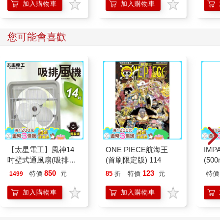
加入購物車
加入購物車
您可能會喜歡
【太星電工】風神14
ONE PIECE航海王
IM
吋壁式通風扇(吸排風
(首刷限定版) 114
(50
機)
IMC
850
123
特價
元
85
折
特價
元
特價
1499
加入購物車
加入購物車