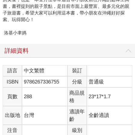
書，書裡提到的親子景點，是目前市面上最豐富、最多元化的親
子旅遊書，希望大家可以利用這本書，帶小朋友在沖繩好好探
索、玩得開心！
洛基小聿媽
詳細資料
語言
中文繁體
裝訂
ISBN
9786267336755
分級
普通級
商品規
頁數
288
23*17*1.7
格
適讀年
出版地
台灣
全齡適讀
齡
注音
級別