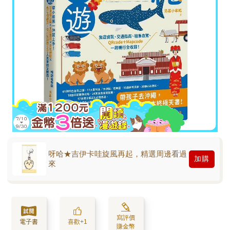
呀哈★吉伊卡哇旋風再起，精選周邊看過
加購
來
寫評價
電子書
喜歡+1
賺金幣