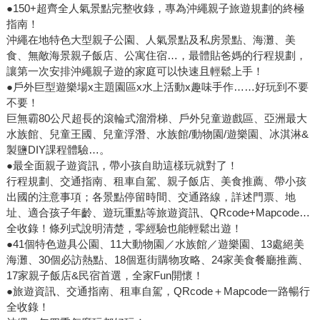
●150+超齊全人氣景點完整收錄，專為沖繩親子旅遊規劃的終極
指南！
沖繩在地特色大型親子公園、人氣景點及私房景點、海灘、美
食、無敵海景親子飯店、公寓住宿…，最體貼爸媽的行程規劃，
讓第一次安排沖繩親子遊的家庭可以快速且輕鬆上手！
●戶外巨型遊樂場x主題園區x水上活動x趣味手作……好玩到不要
不要！
巨無霸80公尺超長的滾輪式溜滑梯、戶外兒童遊戲區、亞洲最大
水族館、兒童王國、兒童浮潛、水族館/動物園/遊樂園、冰淇淋&
製鹽DIY課程體驗…。
●最全面親子遊資訊，帶小孩自助這樣玩就對了！
行程規劃、交通指南、租車自駕、親子飯店、美食推薦、帶小孩
出國的注意事項；各景點停留時間、交通路線，詳述門票、地
址、適合孩子年齡、遊玩重點等旅遊資訊、QRcode+Mapcode…
全收錄！條列式說明清楚，零經驗也能輕鬆出遊！
●41個特色遊具公園、11大動物園／水族館／遊樂園、13處絕美
海灘、30個必訪熱點、18個逛街購物攻略、24家美食餐廳推薦、
17家親子飯店&民宿首選，全家Fun開懷！
●旅遊資訊、交通指南、租車自駕，QRcode＋Mapcode一路暢行
全收錄！