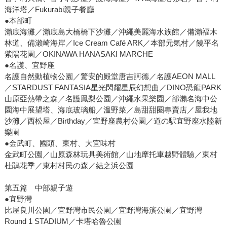
海洋塔／Fukurabi親子餐廳
●本部町
瀨底海灘／瀨底島大橋橋下沙灘／沖繩美麗海水族館／備瀨福木
林道、備瀨崎海岸／Ice Cream Café ARK／本部元氣村／饒平名
紫陽花園／OKINAWA HANASAKI MARCHE
●名護、宜野座
名護自然動植物公園／驚安的殿堂唐吉訶德／名護AEON MALL
／STARDUST FANTASIA星光閃耀星辰幻想曲／DINO恐龍PARK
山原亞熱帶之森／名護鳳梨公園／沖繩水果樂園／部瀨名海中公
園海中展望塔、海底玻璃船／溫野菜／島甜甜圈專賣店／屋我地
沙灘／西松屋／Birthday／宜野座農村公園／道の駅宜野座水陸新
樂園
●金武町、國頭、東村、大宜味村
金武町公園／山原森林玩具美術館／山地摩托車越野體驗／東村
杜鵑花季／東村村民の森／結之浜公園
第五篇 中部親子遊
●宜野灣
比屋良川公園／宜野灣市民公園／宜野灣海濱公園／宜野灣
Round 1 STADIUM／卡塔哈魯公園