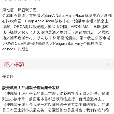
第七篇 那霸親子遊
金城町石疊道／首里城／San-A Naha Main Place 購物中心／新都
心購物商圈／Coop Apple Town 購物中心／泊港魚市場／波之上
海灘／ORCA海底觀光船／奧武山公園／AEON MALL 永旺那霸
店小祿站／おりじん久茂地居酒／燒肉王（連鎖燒肉店）／國際
通／國際通屋台村／ぼんぢりや 那覇居酒屋／第一牧志公設市場
／OWI Café沖繩保護動物園／Penguin Bar Fairy企鵝居酒屋／
calbee+ 卡樂比
序／導讀
作者序
說走就走！沖繩親子遊玩樂全攻略
《沖繩親子遊》是我的第三本書，從養兩隻黃金獵犬洛基、歐弟
到生小孩小聿，前面兩本書都是以寵物旅行、台灣旅遊為主，
《沖繩親子遊》是我第一本以國外親子旅遊為主題的書籍。沖繩
是日本國土對小孩最友善、公園設施也是最豐富，我們初次前往