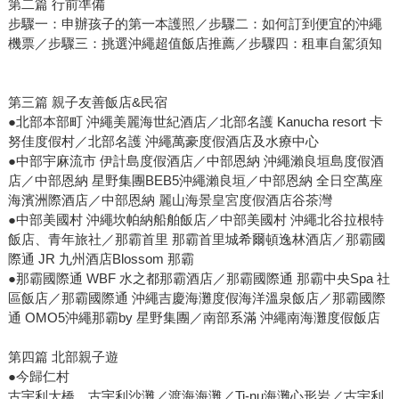
第二篇 行前準備
步驟一：申辦孩子的第一本護照／步驟二：如何訂到便宜的沖繩
機票／步驟三：挑選沖繩超值飯店推薦／步驟四：租車自駕須知
第三篇 親子友善飯店&民宿
●北部本部町 沖繩美麗海世紀酒店／北部名護 Kanucha resort 卡
努佳度假村／北部名護 沖繩萬豪度假酒店及水療中心
●中部宇麻流市 伊計島度假酒店／中部恩納 沖繩瀨良垣島度假酒
店／中部恩納 星野集團BEB5沖繩瀨良垣／中部恩納 全日空萬座
海濱洲際酒店／中部恩納 麗山海景皇宮度假酒店谷茶灣
●中部美國村 沖繩坎帕納船舶飯店／中部美國村 沖繩北谷拉根特
飯店、青年旅社／那霸首里 那霸首里城希爾頓逸林酒店／那霸國
際通 JR 九州酒店Blossom 那霸
●那霸國際通 WBF 水之都那霸酒店／那霸國際通 那霸中央Spa 社
區飯店／那霸國際通 沖繩吉慶海灘度假海洋溫泉飯店／那霸國際
通 OMO5沖繩那霸by 星野集團／南部系滿 沖繩南海灘度假飯店
第四篇 北部親子遊
●今歸仁村
古宇利大橋、古宇利沙灘／渡海海灘／Ti-nu海灘心形岩／古宇利