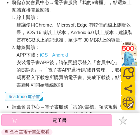
將儲存於會員中心→電子書服務「我的e書櫃」，點選線上
閱讀直接開啟閱讀。
線上閱讀：
建議使用Chrome、Microsoft Edge 有較佳的線上瀏覽效
果， iOS 16 或以上版本，Android 6.0 以上版本，建議裝
置有6GB以上的記憶體，至少有 30 MB以上的容量。
離線閱讀：
APP下載：
iOS
Android
安裝電子書APP後，請依照提示登入「會員中心」→「我
的E書櫃」→「電子書APP通行碼/載具管理」，取得通行
碼再登入下載您所購買的電子書。完成下載後，點選任一
書籍即可開始離線閱讀。
請至會員中心→電子書服務「我的e書櫃」領取複製『兌換
碼』至電子書服務商Readmoo進行兌換。
電子書
退換貨須知：
※ 金石堂電子書怎麼看
因版權保護，您在金石堂所購買的電子書僅能以金石堂專屬
的閱讀軟體開啟閱讀，無法以其他閱讀器或直接下載檔案。