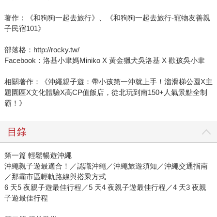
著作：《和狗狗一起去旅行》、《和狗狗一起去旅行-寵物友善親
子民宿101》
部落格：http://rocky.tw/
Facebook：洛基小聿媽Miniko X 黃金獵犬吳洛基 X 歡孩吳小聿
相關著作：《沖繩親子遊：帶小孩第一沖就上手！溜滑梯公園X主
題園區X文化體驗X高CP值飯店，從北玩到南150+人氣景點全制
霸！》
目錄
第一篇 輕鬆暢遊沖繩
沖繩親子遊最適合！／認識沖繩／沖繩旅遊須知／沖繩交通指南
／那霸市區輕軌路線與搭乘方式
6 天5 夜親子遊最佳行程／5 天4 夜親子遊最佳行程／4 天3 夜親
子遊最佳行程