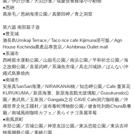
園／伊計沙灘／大泊沙灘／瑞慶覽養雞場小小動物
●恩納
萬座毛／恩納海濱公園／真榮田岬／青之洞窟
第六篇 南部親子遊
●豊見城
瀨長島Umikaji Terrace／Taco rice cafe Kijimuna塔可飯／Agri
House Kochinda農產品專賣店／Ashibinaa Outlet mall
●系滿市
西崎親水運動公園／山巔毛公園／南浜公園／平和祈念公園／海
之故鄉公園／喜屋武岬／系滿魚市場／具志川城跡／ばんない沖
繩式島豚燒肉
●南城市
安座真SanSan海灘／NIRAIKANAI橋／知念岬公園／Cafe 薑黃花
KURUKUMA／新原海灘、新原海底觀光玻璃船／Gusukurodo公
園／奧武島／玉泉洞／Gangala之谷 CAVE Cafe洞穴咖啡廳／沖
繩世界文化王國村／波布毒蛇博物館公園／健食吃到飽Chura島餐
廳／南城風樹咖啡カフェ／美らイチゴ美麗草莓
●南風原町
本部公園／宮城公園／神里友誼公園／東浜恐龍公園／東浜吉祥
物風獅爺公園／東崎公園