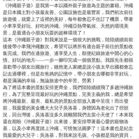
《沖繩親子遊》是我第一本以國外親子旅遊為主題的書籍。沖繩
是日本國土對小孩最友善、公園設施也是最豐富，我們初次前往
旅遊後，就愛上了這裡的美好，每年都會忍不住訂了機票，帶著
小聿享受好玩、好吃的沖繩。沖繩亞熱帶氣候、天然的環境美
景，是最適合小朋友玩耍的超棒環境了！
這本《沖繩親子遊》對我來說是一個很大的挑戰，陸陸續續前前
後後帶小聿飛沖繩數次，希望可以將所有適合親子前往的景點收
集完成。我們在邊旅遊、邊享受人生，順便紀錄旅途中開心的心
情、好玩的地方⋯⋯一步一腳印完成一個個景點。我跟先生都很
喜歡帶小朋友出國旅行，雖然老人家總是說小孩太早出國都會忘
記去過哪裡，但是在爸媽的記憶中，帶小朋友去哪都非常好玩，
都是滿滿的幸福，無論旅途中的辛苦、勞累！
為了將這本書的景點安排更齊全，我們陸陸續續飛了多趟沖繩旅
行，為了完整呈現最好玩的沖繩景點，完美主義的我，總是希望
將沖繩最新、最夯、最私房的景點全部放入書中呈現！而出發
前，我最愛的黃金獵犬大兒子吳洛基，身體因為老化出了些狀
況，回台灣後，吳洛基沒多久就離開我們去當小天使了！本來我
還在期盼《沖繩親子遊》出來後，要安排帶著最心愛的寵物洛
基，以及小聿再度踏上沖繩，可惜無法圓夢了！這本書也是紀念
我最愛的大兒子：吳洛基，對我來說毛孩、小孩都是我的寶貝，