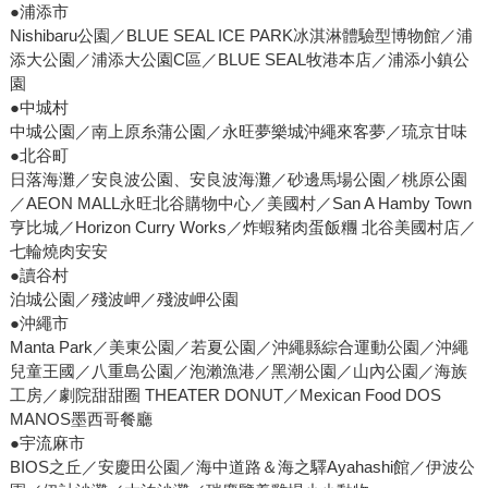
●浦添市
Nishibaru公園／BLUE SEAL ICE PARK冰淇淋體驗型博物館／浦
添大公園／浦添大公園C區／BLUE SEAL牧港本店／浦添小鎮公
園
●中城村
中城公園／南上原糸蒲公園／永旺夢樂城沖繩來客夢／琉京甘味
●北谷町
日落海灘／安良波公園、安良波海灘／砂邊馬場公園／桃原公園
／AEON MALL永旺北谷購物中心／美國村／San A Hamby Town
亨比城／Horizon Curry Works／炸蝦豬肉蛋飯糰 北谷美國村店／
七輪燒肉安安
●讀谷村
泊城公園／殘波岬／殘波岬公園
●沖繩市
Manta Park／美東公園／若夏公園／沖繩縣綜合運動公園／沖繩
兒童王國／八重島公園／泡瀨漁港／黑潮公園／山內公園／海族
工房／劇院甜甜圈 THEATER DONUT／Mexican Food DOS
MANOS墨西哥餐廳
●宇流麻市
BIOS之丘／安慶田公園／海中道路＆海之驛Ayahashi館／伊波公