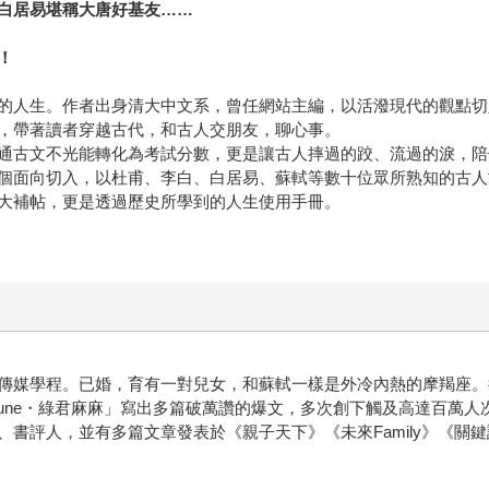
白居易堪稱大唐好基友
……
！
的人生。作者出身清大中文系，曾任網站主編，以活潑現代的觀點切
，帶著讀者穿越古代，和古人交朋友，聊心事。
通古文不光能轉化為考試分數，更是讓古人摔過的跤、流過的淚，陪
個面向切入，以杜甫、李白、白居易、蘇軾等數十位眾所熟知的古人
大補帖，更是透過歷史所學到的人生使用手冊。
傳媒學程。已婚，育有一對兒女，和蘇軾一樣是外冷內熱的摩羯座。
june・綠君麻麻」寫出多篇破萬讚的爆文，多次創下觸及高達百萬人
書評人，並有多篇文章發表於《親子天下》《未來Family》《關鍵