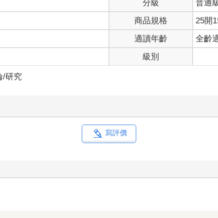
分級
普通
流行的網路用語，還是重新翻譯讓它更接近現代的情境，無非都是希
商品規格
25開1
解否？嫗曰解，則錄之；不解，則易之。」意思是白居易每作一首詩
家一個國中二年級女兒和國小六年級兒子讀過，如果覺得好看就收錄
適讀年齡
全齡
我還在文末加上了延伸的國學常識及一些成語詞語，趁機也偷塞點枯
級別
之所至，想寫什麼就寫什麼，因此充斥不少考據上的錯誤，這次要出
出自於《教育部國語辭典簡編版》等官方正統的資料，然而可能還是
/研究
枯燥的國文課外，稍微發掘出文人及作品背後有趣的小故事，讓課本
寫評價
想辦法挽回？古代沒有完善的勞基法，當然也不會有資遣費或各種保
讓他從一個即將中年失業的外籍勞工，成功逆轉勝二度就業！
有一次，他看到辦公處附近廁所的老鼠在吃髒東西，只要有人或狗走
牠們不需要到處找東西吃，糧倉處處有大米，也不用擔心會有人或狗
耳！」