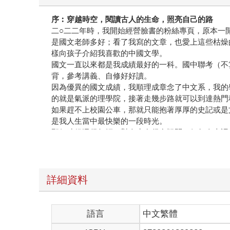
序︰
穿越時空
，
閱讀
古人的生命
，照亮自己的路
二○二二年時，我開始經營臉書的粉絲專頁，原本一
是國文老師多好；看了我寫的文章，也愛上這些枯燥
樣向孩子介紹我喜歡的中國文學。
國文一直以來都是我成績最好的一科。國中聯考（不
背，參考講義、自修好好讀。
因為優異的國文成績，我順理成章念了中文系，我的
的就是氣派的理學院，接著走幾步路就可以到達熱門
如果趕不上校園公車，那就只能抱著厚厚的史記或是
是我人生當中最快樂的一段時光。
那個時候還很年輕，對人生有很多疑問，但每次上課
後你恍然大悟，時空再怎麼變換，人的情感和困頓卻
文學那種心與心的交流，穿越了時空，可以讓人保持
念中文系的關係，我有好多的故事可以對孩子說，我
莊。
詳細資料
有次女兒問我：「媽咪，死亡是什麼，我好害怕死掉
的，認真活著才是比死更重要的事情。）
孩子問我好多問題，我就從古人的智慧來回答，能和
語言
中文繁體
文學不只是在課本上、考題裡，它是活的，有不同的