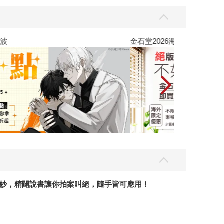
吃一點〉第二波
金石堂2026海
妙，精闢說書讓你拍案叫絕，隨手皆可應用！