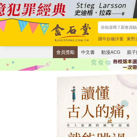
國中自修評量
東野
唯紅花綻放
奧德賽
會員獎勵
中文書
動漫ACG
親子