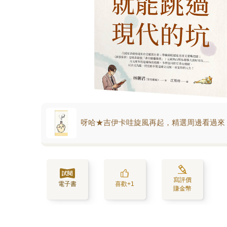
呀哈★吉伊卡哇旋風再起，精選周邊看過來
寫評價
電子書
喜歡+1
賺金幣