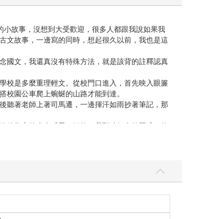
的小故事，沒想到大受歡迎，很多人都跟我說如果我
古文故事，一邊寫的同時，想起很久以前，我也是這
念國文，我還真沒有特殊方法，就是該背的註釋認真
學校是多麼重理輕文。從校門口進入，首先映入眼簾
搭校園公車爬上蜿蜒的山路才能到達。
後聽著老師上著司馬遷，一邊揮汗如雨抄著筆記，那
篇篇雋永的生命反思，解答了我那時好多的困惑，然
藉由閱讀別人的生命，照亮自己的路。
異的狐仙很迷人）、山海經的神話，甚至是孔孟及老
活過好，好好吃飯，好好睡覺，專注積極當下要做
覺得很幸福。
同的體悟。為了能讓孩子及一般讀者理解並喜歡這些