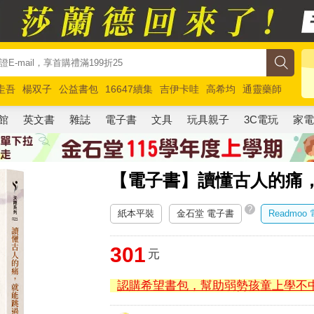
圭吾
楊双子
公益書包
16647續集
吉伊卡哇
高希均
通靈藥師
路邊攤新作
馬斯克
玩具總動員5
超慢跑
館
英文書
雜誌
電子書
文具
玩具親子
3C電玩
家
【電子書】讀懂古人的痛
?
紙本平裝
金石堂 電子書
Readmoo
301
元
認購希望書包，幫助弱勢孩童上學不