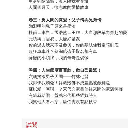
單身狗歐陽脩，沒人陪我看花燈
人間四月天，徐志摩的愛情故事
卷三︰男人間的真愛：父子情與兄弟情
陶淵明的兒子原來是學渣
杜甫→李白→孟浩然→王維，大唐那段單向奔赴的愛
元稹與白居易，大唐好基友
你的過去我來不及參與，你的墓誌銘我奉陪到底
超狂車車迷？蘇洵給孩子取名都有車
蘇轍的小煩惱，我的哥哥是偶像
卷四︰人生態度百百款，做自己最派！
六朝搖滾男子天團——竹林七賢
我排佛我驕傲！韓愈毀佛不成差點被餵鱷魚
蘇軾愛「呵呵」？宋代文豪書信往來間的豪邁笑聲
有貓就給讚！盤點宋代那些貓奴詩人
我笑他人看不穿，唐伯虎沒有點秋香
試閱