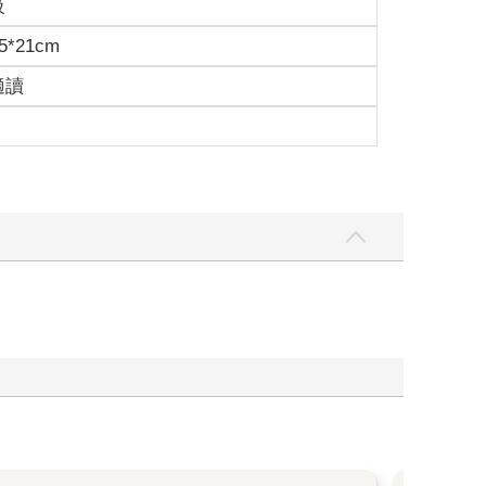
級
望大家能對古文產生共鳴，幸好發布到臉書上的反應
5*21cm
，便讓老婦人讀詩，如果了解就收錄，否則再修改。
，否則再繼續修改，人家白居易是「老嫗能解」，我
適讀
燥知識，希望大家不要跳過啊！
書，我不敢掉以輕心，特地查了原始古文及論文，增
會有引用錯誤或疏漏的地方，再請不吝指教。
上的知識能更立體更生動，如果讀者能開心看完這本
障，尤其在動盪不安的戰國時代，找工作更是不容易
近就受驚逃跑，整天擔心受怕，瘦弱不堪。後來李斯
驚擾，過得非常安逸舒適。