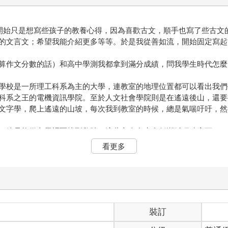
開始只是想寫些孩子的教養心得，因為喜歡古文，順手也寫了些古文
的文言文；希望我能介紹更多等等。於是我從善如流，開始固定寫起
算作文分數的話）和高中學測我都拿到滿分成績，問我學生時代怎麼
學校是一所理工科系為主的大學，連教室的地理位置都可以看出我們
科系之王的電機資訊學院。至於人文社會學院則是在遙遠後山，還要
文字學，爬上遙遠的山坡，每次我到教室的時候，總是氣喘吁吁，然
，總是能從文學裡面找到救贖，這些文人在生命低潮孤獨時寫下了一
都是一樣的，每次的迷惘和無助，過去的人也曾經有過。
看更多
一種溫柔和敏銳，與人相處的時候，可以理解彼此，同理換位思考。
可以講唐代的傳奇（孩子最喜歡胡媚兒的故事）、明清小說（聊齋誌
。」我對她引用孔子的話說：「未知生，焉知死？」（先把眼前的生
孩子們一起談論著我喜歡的東西，並能解答及安頓他們的心靈，讓我
裝訂
樣貌，你可以用很多的方式來解讀它。而且不論什麼年齡，都能有不