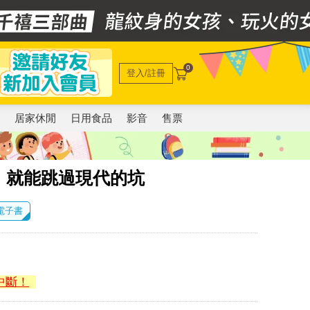
0
登入/註冊
電
居家休閒
日用食品
影音
售票
，就能跳過現代的坑
 電子書
中斷！