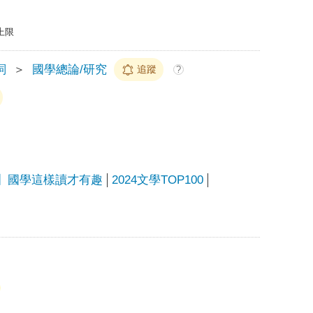
上限
詞
＞
國學總論/研究
追蹤
?
】國學這樣讀才有趣
2024文學TOP100