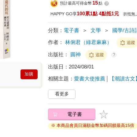
15
預計最高可得金幣
點
?
100累1點 4點抵1元
HAPPY GO享
折抵無
分類：
電子書
＞
文學
＞
國學/古詩
作者：
林俐君（綠君麻麻）
追蹤
出版社：
圓神
追蹤
?
出版日：
2024/08/01
加購
相關主題：
愛書大使推薦
【潮讀古文
看更多
電子書
※ 本商品會員日滿額金幣加碼回饋最高15倍