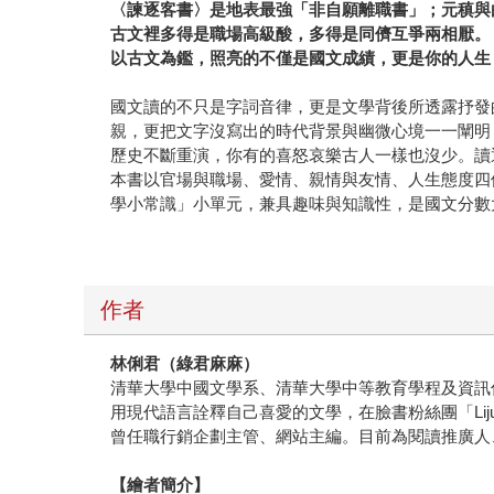
〈諫逐客書〉是地表最強「非自願離職書」；元稹與
古文裡多得是職場高級酸，多得是同儕互爭兩相厭。
以古文為鑑，照亮的不僅是國文成績，更是你的人生
國文讀的不只是字詞音律，更是文學背後所透露抒發
親，更把文字沒寫出的時代背景與幽微心境一一闡明
歷史不斷重演，你有的喜怒哀樂古人一樣也沒少。讀
本書以官場與職場、愛情、親情與友情、人生態度四
學小常識」小單元，兼具趣味與知識性，是國文分數
作者
林俐君（綠君麻麻）
清華大學中國文學系、清華大學中等教育學程及資訊
用現代語言詮釋自己喜愛的文學，在臉書粉絲團「Li
曾任職行銷企劃主管、網站主編。目前為閱讀推廣人、
【
繪者簡介
】