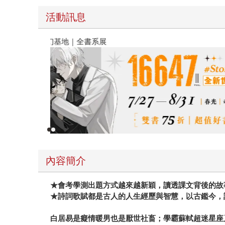
活動訊息
春光ｘ奇幻基地｜全書系展
內容簡介
★會考學測出題方式越來越新穎，讀透課文背後的故
★詩詞歌賦都是古人的人生經歷與智慧，以古鑑今，
白居易是癡情暖男也是厭世社畜；學霸蘇軾超迷星座