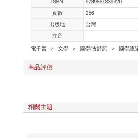
ISBN
9789861339320
古文，我絞盡腦汁用了很多方式來改編。不管是加進
都很不錯—這就是本書的雛形。
頁數
256
宋．惠洪《冷齋夜話》記載：「白樂天每作詩，問曰
這本書也秉持這樣的精神，每寫完一篇文章，就讓我
出版地
台灣
這本書是「中二能解」，所以不用擔心看不懂，而且
注音
最初在粉專上寫的故事字數都比較少，而且常常是興
補了許多材料。而文末的國學常識和成語詞語，則是
電子書
＞
文學
＞
國學/古詩詞
＞
國學總論
寫這本書的目的並不是提高國文成績，而是希望能在
書又能得到一點東西，我就心滿意足了。
商品評價
卷一︰讀通古人在官場的痛，就能越過現代職場的坑
地表最強「非自願離職書」
——
〈諫逐客書〉
當你的老闆突然要你走人，你會摸摸鼻子接受，還是
吶！
這時候我們可以看看李斯的〈諫逐客書〉，這篇文章
相關主題
老鼠哲學
李斯是楚國上蔡人，年輕時曾在家鄉當個小公務員。
走進糧倉，看到糧倉中的老鼠每隻都肥肥胖胖，原來
於是李斯嘆息道：「人之賢不肖譬如鼠矣，在所自處