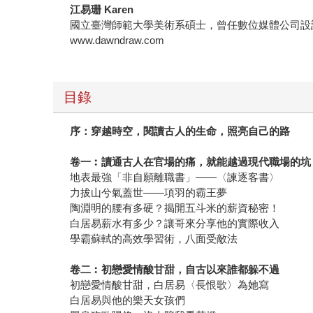
江易珊 Karen
國立臺灣師範大學美術系碩士，曾任數位媒體公司設
www.dawndraw.com
目錄
序：穿越時空，閱讀古人的生命，照亮自己的路
卷一︰讀通古人在官場的痛，就能越過現代職場的坑
地表最強「非自願離職書」——〈諫逐客書〉
力拔山兮氣蓋世——項羽的霸王夢
陶淵明的腰有多硬？揭開五斗米的薪資秘密！
白居易薪水有多少？讓哥來分享他的實際收入
學霸蘇軾的高效學習術，八面受敵法
卷二︰初戀愛情酸甘甜，自古以來誰都躲不過
初戀愛情酸甘甜，白居易〈長恨歌〉為她寫
白居易與他的樂天女孩們