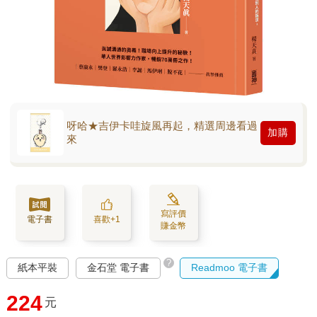
呀哈★吉伊卡哇旋風再起，精選周邊看過
加購
來
寫評價
電子書
喜歡+1
賺金幣
?
紙本平裝
金石堂 電子書
Readmoo 電子書
224
元