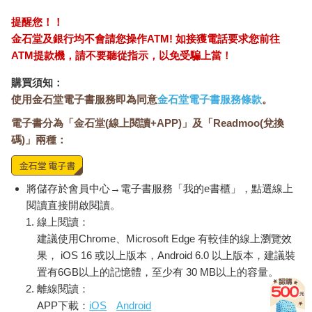
五、你看那些有大成就的人，誰贏得世界是透過真誠？
提醒您！！
每一個有大成就的人，都明⽩真誠的重要性。越成功，就越渴望
金石堂及銀行均不會請您操作ATM! 如接獲電話要求您前往
真誠。
ATM提款機，請不要聽從指示，以免受騙上當！
我有一個很深的體會，隨著人生境界越來越開闊，我們一定會越
來越真誠。隨著你個人的職業進階，你會遇到越來越多成熟的
購買須知：
人，他們⼯作狀態成熟，情緒也成熟。和這樣的人打交道，我們
使用金石堂電子書服務即為同意
金石堂電子書服務條款
。
就會越發感受到真誠的力量。這些人都有識人辨人的本事，能洞
電子書分為「金石堂(線上閱讀+APP)」及「Readmoo(兌換
悉人性，我們耍的⼩聰明在他們面前會暴露無遺。一旦你養成耍
碼)」兩種：
⼩聰明的習慣，當人生進階的時候，你就會被識破，⾃然也會很
快遇到瓶頸。也就是說，你遇到人生晉級的屏障不是卡在能力
上，而是卡在人性上。
我們每個人都渴望被真誠相待。不真誠的伎倆可能會在一開始讓
將儲存於會員中心→電子書服務「我的e書櫃」，點選線上
你找到一條近路，但這條路一定⾛不遠。
閱讀直接開啟閱讀。
我們的生活中從來不缺少那些⾃稱能顛倒⿊⽩的「⿁谷⼦」，也
線上閱讀：
不缺少把不真誠的溝通術奉為圭臬的營銷大師，更不缺少相信
建議使用Chrome、Microsoft Edge 有較佳的線上瀏覽效
「不真誠」能夠為自己吹出一⽚天的懵懂盲流。之所以會有人覺
果， iOS 16 或以上版本，Android 6.0 以上版本，建議裝
得真誠可笑，是因為他們困在了由「不真誠」構建的⼩世界裡，
置有6GB以上的記憶體，至少有 30 MB以上的容量。
吃慣了因為「不真誠」而騙來的糖果，進而喪失了對人的基本判
離線閱讀：
斷。
APP下載：
iOS
Android
人性中的惡會讓我們的一生遇見很多不真誠。就像我在回答這五