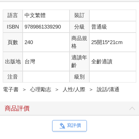
不糾結，想得開，也許是我最大的個性特點。所以我愛憎分明，
喜惡突出，⾏的馬上就可以，不⾏的說什麼也沒⽤。
我會把欲望寫在臉上，把目標公之於眾，成功了就瘋狂讚美自
語言
中文繁體
裝訂
己，失敗了就體會什麼叫痛不欲生。因為我始終相信真實地活
ISBN
9789861339290
分級
普通級
著，遠遠好過虛偽矯飾。若我自己還有些內容和價值可以分享，
也必定毫不保留，貢獻出來，「榨乾」一下。
商品規
寫書的過程是一場密集思考下的輸出，也許還有很多精采的故事
頁數
240
25開15*21cm
格
被遺忘在歲⽉的浮沉中，也許還有新的收穫來不及整理成看上去
尚可閱讀的⽂字，好在隨著做讀書筆記和記錄思考點滴的習慣養
適讀年
出版地
台灣
全齡適讀
成，所有的思考和總結都不會遺失，如有更新和成長，我會持續
齡
奉上。
我沒有寫過序言，不知道要在這裡說什麼⾼屋建瓴的話，大概就
注音
級別
是表達一下我做這件事的緣由。
⾄於你為什麼會翻開這本書，那可能就是覺得我所寫的東西，還
電子書
＞
心理勵志
＞
人性/人際
＞
說話/溝通
是有那麼點道理吧。看，我就是這麼把自己當回事。
楊天真 1 真誠是溝通中最重要的，沒有之一
商品評價
01 越成熟，越真誠
如果你問我，溝通中最重要的是什麼，我會給出一個很明確的答
寫評價
案：真誠，沒有之一。
我知道這句話會引來很多的疑問和質疑。真誠，難道就意味著我