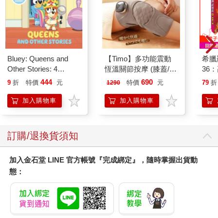
人，達成自己的目的。PUA的核心是溝通雙方的不平等，如果不
用些⼿段就沒法達成目的。從本質上來說，雙方並沒有獲得一種
真實的關係，只是透過暫時蒙蔽他人而達成的一種臨時性信任，
而這種信任是⾮常容易破滅的。
我一直堅持一個觀點：在事情上，你可以用各種各樣的⼿段，但
Bluey: Queens and
【Timo】多功能震動
希臘
在人⾝上，就不耍⼿段了，在人⾝上使⽤的所有⼿段，最後都會
Other Stories: 4
恆溫關節按摩 (膝蓋/
36
反噬。真誠，說的就是人與人之間的關係，所有的不真誠可能會
Stories in 1 Book.
肩/手肘通用) 無線充電
在短期內給你帶來好處，但是從長期來看，都是給自己埋下的
444
690
9
折
特價
元
特價
元
79
折
1290
Hooray!
加熱護膝 智能震動護
雷。
膝熱敷 【單入組】
加入購物車
加入購物車
四、別人都不真誠，我也要真誠嗎？
是的。因為大家都不夠真誠，所以你更要真誠。
我們無法瞬間改變這個不夠真誠的大環境，但我們⾄少可以控制
訂購/退換貨須知
自己，讓自己從一個更長遠的⾓度去理解溝通。我們和別人說
的、對別人做的，無時無刻不在傳遞一個訊息：我是誰。
加入金石堂 LINE 官方帳號『完成綁定』，隨時掌握出貨動
我把自己當成一個誠實守信的人，我就會特別在意我是不是留給
態：
別人這樣的印象。我不希望別人覺得我是個不講信⽤的人，所以
我會努力去約束自己的⾏為。如果我不把自己當回事，而把自己
當成一個賴⽪的人，我就會坑蒙拐騙。
在乎真誠，這是一個做大事的人最終能成功的原則之一。