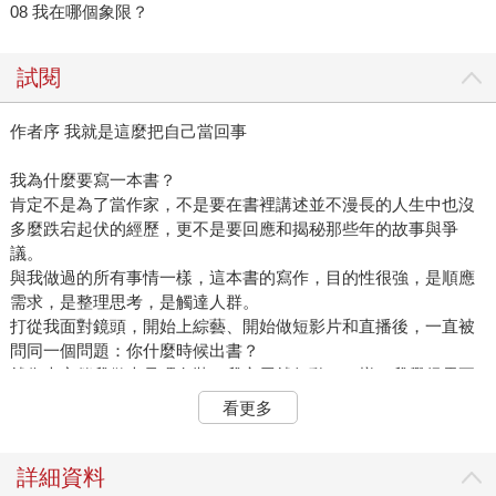
08 我在哪個象限？
試閱
作者序 我就是這麼把自己當回事
我為什麼要寫一本書？
肯定不是為了當作家，不是要在書裡講述並不漫長的人生中也沒
多麼跌宕起伏的經歷，更不是要回應和揭秘那些年的故事與爭
議。
與我做過的所有事情一樣，這本書的寫作，目的性很強，是順應
需求，是整理思考，是觸達人群。
打從我面對鏡頭，開始上綜藝、開始做短影片和直播後，一直被
問同一個問題：你什麼時候出書？
就像大家催我做大尺碼⼥裝，我⽴馬就⾏動了一樣，我覺得需要
即市場，我能做好，就去做。
看更多
順勢而為的成長始終是我一路前進的方向，我⾃知沒有逆流而上
的勇氣，更沒有咬定青⼭不放鬆的執著，舒舒服服地做好自己擅
長的事，⽇⼦過得開心，收⼊不錯，也能有成就感。
詳細資料