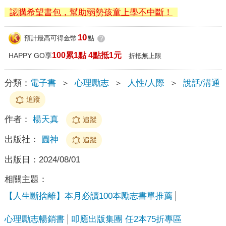
認購希望書包，幫助弱勢孩童上學不中斷！
10
預計最高可得金幣
點
?
100累1點 4點抵1元
HAPPY GO享
折抵無上限
分類：
電子書
＞
心理勵志
＞
人性/人際
＞
說話/溝通
追蹤
作者：
楊天真
追蹤
出版社：
圓神
追蹤
出版日：
2024/08/01
相關主題：
【人生斷捨離】本月必讀100本勵志書單推薦
心理勵志暢銷書
叩應出版集團 任2本75折專區