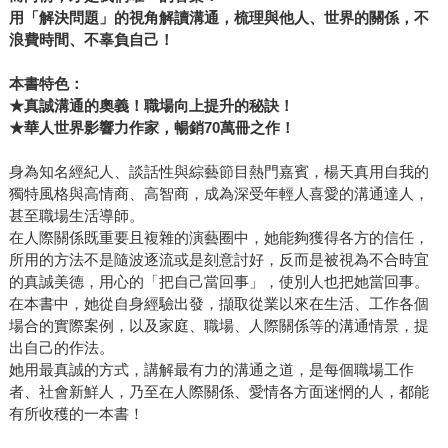
用「解決問題」的視角解讀溝通，梳理與他人、世界的關係，不
浪費時間、不辜負自己！
本書特色：
★
真誠溝通的奧義！職場向上提升的秘訣！
★
華人世界影響力作家，暢銷70
萬冊之作！
身為知名經紀人、談話性與綜藝節目熱門嘉賓，楊天真用自我的
獨特風格與高情商、高智商，成為深受年輕人喜愛的溝通達人，
甚至職場生活導師。
在人際關係既重要且複雜的演藝圈中，她能夠獲得各方的信任，
所用的方法不是隨波逐流或是刻意討好，反而是被視為不合時宜
的真誠美德，用心的「把自己當回事」，使別人也把她當回事。
在本書中，她從自身經驗出發，擷取從業以來在生活、工作各個
場合的實際案例，以及家庭、職場、人際關係等的溝通情景，提
出自己的作法。
她用最真誠的方式，講解最有力的溝通之道，是每個職場工作
者、社會新鮮人，乃至在人際關係、愛情各方面迷惘的人，都能
有所收穫的一本書！