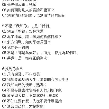
05 先說個故事，試試
06 如何⾯對別⼈的⾔論和傷害？
07 別做情緒的綁匪，也別做情緒的囚徒
5 不是「我和你」，是「我們」
01 別讓「對錯」毀掉溝通
02 為了達成共識，該如何拆解⽬標？
03 多⽅混戰，如何平衡局⾯？
04 我們是⼀邊的
05 不是「都是為你好」，⽽是「都是為我們好」
06 共識，是⼀種相互的淘汰
6 找到你自己
01 只有感受，不叫成長
02 我想要成功的⼈⽣，還是開⼼的⼈⽣？
03 我和⾃⼰的優點，熟嗎？
04 不要妄圖去改變所有⼈的刻板印象
05 放棄型⼈格：不是100%，就是0
06 不知道要什麼，先從不要什麼開始
07 適合⾃⼰的，才是對的