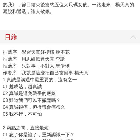
的我》，節目結束後簽約五位大尺碼女孩。一路走來，楊天真的
灑脫和通透，讓人敬佩。
目錄
推薦序 學習天真好榜樣 脫不花
推薦序 ⽤思維抵達天真 李誕
推薦序 只對事，不對⼈ 馬伊琍
作者序 我就是這麼把自己當回事 楊天真
1 真誠是溝通中最重要的，沒有之一
01 越成熟，越真誠
02 真誠是避免戰爭的底線
03 難道我們可以不撒謊嗎？
04 真誠很痛，但撒謊會痛很久
05 我不⾏，不可怕
2 兩點之間，直接最短
01 忘了你是誰了，重新認識⼀下？