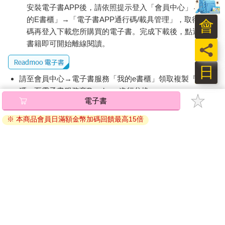
安裝電子書APP後，請依照提示登入「會員中心」→「我
個問題的時候所強調的，別人的不真誠、大環境的不真誠，都不
的E書櫃」→「電子書APP通行碼/載具管理」，取得通行
能成為我們自己不真誠的理由。因為當我們真的看得夠⾼、夠遠
會
的時候，就會發現：哪怕只有一毫⽶的差別，真誠，還是比不真
碼再登入下載您所購買的電子書。完成下載後，點選任一
誠⾼。
書籍即可開始離線閱讀。
員
日
請至會員中心→電子書服務「我的e書櫃」領取複製『兌換
碼』至電子書服務商Readmoo進行兌換。
電子書
退換貨須知：
※ 本商品會員日滿額金幣加碼回饋最高15倍
因版權保護，您在金石堂所購買的電子書僅能以金石堂專屬
的閱讀軟體開啟閱讀，無法以其他閱讀器或直接下載檔案。
依據「消費者保護法」第19條及行政院消費者保護處公告之
「通訊交易解除權合理例外情事適用準則」，非以有形媒介
提供之數位內容或一經提供即為完成之線上服務，經消費者
事先同意始提供。（如：電子書、電子雜誌、下載版軟體、
虛擬商品…等），
不受「網購服務需提供七日鑑賞期」的限
制
。為維護您的權益，建議您先使用「試閱」功能後再付款
購買。