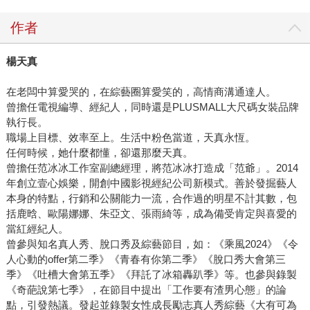
作者
楊天真
在老闆中算愛哭的，在綜藝圈算愛笑的，高情商溝通達人。
曾擔任電視編導、經紀人，同時還是PLUSMALL大尺碼女裝品牌
執行長。
職場上目標、效率至上。生活中粉色當道，天真永恆。
任何時候，她什麼都懂，卻還那麼天真。
曾擔任范冰冰工作室副總經理，將范冰冰打造成「范爺」。2014
年創立壹心娛樂，開創中國影視經紀公司新模式。善於發掘藝人
本身的特點，行銷和公關能力一流，合作過的明星不計其數，包
括鹿晗、歐陽娜娜、朱亞文、張雨綺等，成為備受肯定與喜愛的
當紅經紀人。
曾參與知名真人秀、脫口秀及綜藝節目，如：《乘風2024》《令
人心動的offer第二季》《青春有你第二季》《脫口秀大會第三
季》《吐槽大會第五季》《拜託了冰箱轟趴季》等。也參與錄製
《奇葩說第七季》，在節目中提出「工作要有渣男心態」的論
點，引發熱議。發起並錄製女性成長勵志真人秀綜藝《大有可為