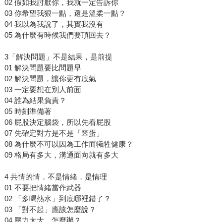
02 假如我討厭你，我就⼀定告訴你
03 你希望我狠⼀點，還是溫柔⼀點？
04 我以為我說了，其實我沒有
05 為什麼有時候我們要頂回去？
3「解決問題」不是結果，是前提
01 解決問題要⽐問題早
02 解決問題，讓你更有底氣
03 ⼀定要想在別⼈前⾯
04 誰為結果負責？
05 時刻準備著
06 屁股決定腦袋，所以先看屁股
07 先確定對⽅是不是「笨蛋」
08 為什麼不可以因為⼯作⽽犧牲健康？
09 格局有多⼤，溝通面向就有多⼤
4 共情的情，不是情緒，是情理
01 不要把情緒當作武器
02 「多喝熱⽔」到底哪裡錯了？
03 「對不起」應該怎麼說？
04 壓⼒太⼤，怎麼辦？