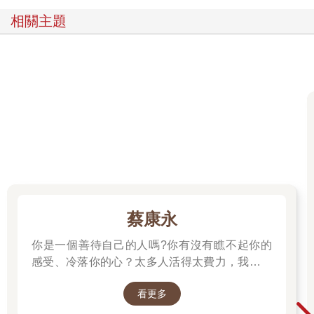
什麼都要說嗎？你自己就在娛樂圈裡⼯作，你做到真誠了嗎？難
相關主題
道你就沒有撒過謊嗎？你這不是站著說話不腰疼嗎？現在的套路
那麼多，我不⽤套路，難道等著被人套路嗎？那麼多賺到大錢的
人都是爾虞我詐，哪裡來的什麼真誠？我能理解這些疑問的初
衷，也明⽩在如今的環境裡真誠已經成了一種可貴的品質，甚⾄
帶有奢侈的意味，更明⽩真誠這個概念說起來容易做起來難。但
是，既然要寫一本書，要談一談什麼叫溝通，那麼還是要談一個
問題的核心本質。畢竟，我們交流是為了解決問題，所以我想說
的是：真誠，是解決問題的最快路徑。
要闡述這個極容易被誤解、被扭曲、被質疑的概念，我們不妨把
它拆解成五個問答，以便大家理解。
一、 如果真誠是最重要的，難道我什麼都要說出來嗎？
不是。恰恰相反，因為真誠，我們才知道什麼該說、什麼不該
說。真誠是一種交流狀態，不是知無不言的洩底。
蔡康永
舉個例⼦。如果面試者以前在另一家經紀公司待過，我通常會故
意問一下他以前合作過的藝人的保密資訊，比如廣告代言費⽤。
你是一個善待自己的人嗎?你有沒有瞧不起你的
如果對方馬上就告訴我，我反倒不認為這是真誠，而會判斷面試
感受、冷落你的心？太多人活得太費力，我想為
者沒有遵守職業的保密原則。如果對方的回答是：「對不起，您
大家、包括我自己，找到比較省力、又能活得更
問的這個問題我不能回答，因為這屬於之前公司的商業範疇。我
看更多
舒服、也更滿足的方法。所以我寫了這本書。
認為保守秘密是一件我必須遵守的事情。」這反而會在面試過程
──蔡康永