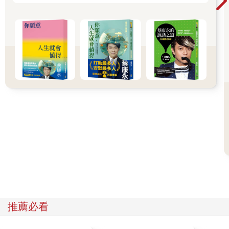
中加分。這就是真誠，說可以說的，不能說的也直接表達。如果
你能做到這樣，我才能推論出未來如果我們一起⼯作，你也會對
我們公司的關鍵資訊保密，而不會為了獲取一個⼯作機會就選擇
和盤托出。
真誠，作為一種態度，會給我們的表達設定清晰的邊界。正是因
為真誠，我們才能在保留不說的權利時更有底氣。
⼆、真誠沒好處，還要真誠嗎？
那麼，真誠的壞處是什麼呢？
我能理解這裡說的好處。一個賣房⼦的人透過告訴顧客這間房⼦
馬上就要被搶⾛了，進而激發顧客內心的恐慌，以加快顧客決定
的速度；一個學生謊稱生病，可以換得一整天打遊戲的時間；一
個下屬騙上司說預算超⽀是因為客戶有特殊的要求，然後從中揩
油……當然，這些都是好處。但是這樣的好處，有哪一個可以持
續？有哪一個可以積累成更好的經驗和成長？有哪一種溝通可以
做到永遠都是一錘⼦買賣，騙完這個騙下個？
資訊不對等是一種⼿段，很多生意都是靠資訊不對等才達成的，
但是資訊不對等不意味著撒謊。兵不厭詐，「詐」是一種特殊⼿
推薦必看
段，但我們不能把它作為一種溝通的常態。
有效的溝通，通常要求的是穩定的溝通雙方，而大買賣都是源於
持續不斷的⼩買賣。