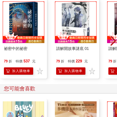
⼩聰明耍多了，給人留下的是滑頭的印象，失去的是對整個人的
信任感，在關鍵決策的時候，這種給人的印象分數是很重要的。
你會把生意交給一個你並不信任的人嗎？耍滑頭的方式或許可以
一時達成目的，但這樣的人永遠不會被放到一個平等合作對象的
位置。不真誠的次數多了，我們丟失的是更大的目標和成績。這
樣算算，哪個划得來？
三、你要我們真誠，那你覺得現今的大環境夠真誠嗎？
祕密中的祕密
請解開故事謎底 01
請解
⾮常抱歉地告訴你，我認為現今的整體溝通環境不夠真誠。
看看溝通中洗腦和PUA（原指搭訕，現多指情感操控的⼿段）的
537
229
79
折
特價
元
79
折
特價
元
79
折
流⾏，看看很多人對真相第一反應的遮掩，就能知道，撒謊在某
種程度上是人的天性。真誠的態度，是要與人性中的⾃私和貪婪
加入購物車
加入購物車
對抗的，甚⾄要直接面對自己的很多問題，承擔更直接的責任。
我個人⾮常反感「洗腦」這個詞，它是一種管理上的選擇，能夠
在最短時間內粗暴地統一很多人的共識，形成沒有反抗和思考的
您可能會喜歡
結果，且效率很⾼，但這違反了我對於溝通的理解。
我們所從事的內容性⼯作對人的個性化要求⾮常⾼，因為這樣才
能創造價值。但是，如果我們抹殺掉溝通中的真誠，否定溝通中
的多元，那整個群體的創造力也會同時被扼殺。
PUA就更不⽤說了，使⽤那麼多的套路和伎倆，就是為了控制別