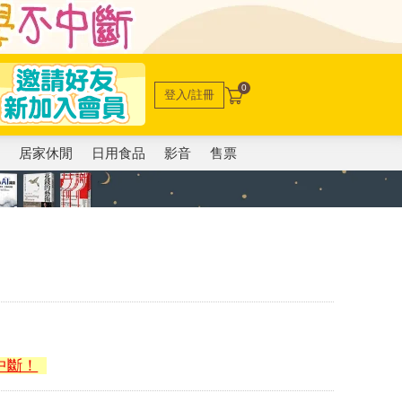
0
登入/註冊
電
居家休閒
日用食品
影音
售票
中斷！