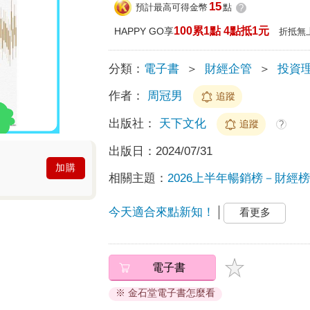
15
預計最高可得金幣
點
?
100累1點 4點抵1元
HAPPY GO享
折抵無
分類：
電子書
＞
財經企管
＞
投資
作者：
周冠男
追蹤
出版社：
天下文化
追蹤
?
出版日：
2024/07/31
加購
相關主題：
2026上半年暢銷榜－財經榜T
今天適合來點新知！
看更多
電子書
※ 金石堂電子書怎麼看