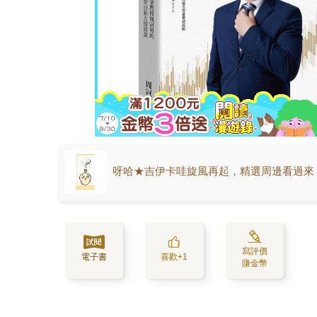
呀哈★吉伊卡哇旋風再起，精選周邊看過來
寫評價
電子書
喜歡+1
賺金幣