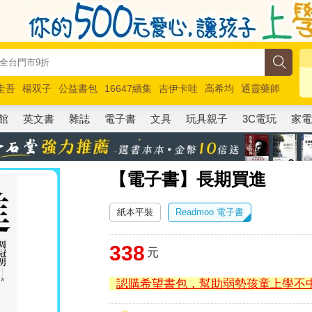
圭吾
楊双子
公益書包
16647續集
吉伊卡哇
高希均
通靈藥師
路邊攤新作
馬斯克
玩具總動員5
超慢跑
館
英文書
雜誌
電子書
文具
玩具親子
3C電玩
家
【電子書】長期買進
紙本平裝
Readmoo 電子書
338
元
認購希望書包，幫助弱勢孩童上學不