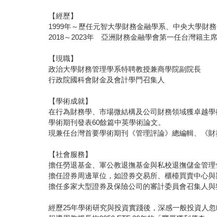
【經歷】
1999年～歷任元智大學財務金融學系、中央大學財
2018～2023年 亞洲財務金融學會第一任台灣籍主
【現職】
政治大學財務管理學系特聘教授兼商學院副院長
行政院國科會財金及會計學門召集人
【學術成就】
在行為財務學、市場微結構及公司財務領域獲卓越學術成就，名列台
學術期刊發表60餘篇中英學術論文。
現兼任台灣首要學術期刊《管理評論》總編輯、《財
【社會服務】
擔任勞退基金、軍公教退撫基金與私校退撫儲金管理
擔任證券周邊單位，如證券交易所、櫃檯買賣中心與
擔任多家大型證券及保險公司的審計委員會召集人與
經歷25年學術研究與投資實踐後，深感一般投資人