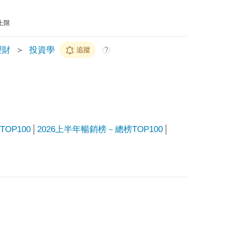
上限
理財
＞
投資學
追蹤
?
OP100
2026上半年暢銷榜－總榜TOP100