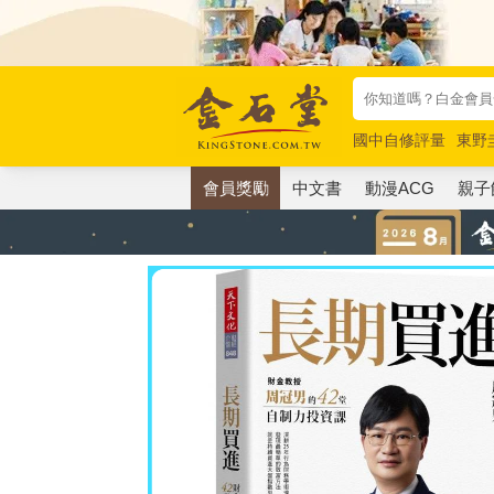
國中自修評量
東野
唯紅花綻放
奧德賽
會員獎勵
中文書
動漫ACG
親子