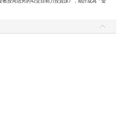
財金教授周冠男的42堂自制力投資課》，期許成為「金