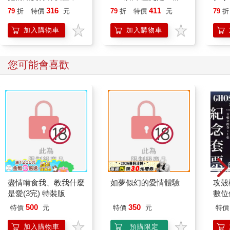
誰都能自在相處
喵》作者最新力作，附
貓漫
316
411
79
折
特價
元
79
折
特價
元
79
折
【首卷特典】拉頁
加入購物車
加入購物車
您可能會喜歡
盡情啃食我、教我什麼
如夢似幻的愛情體驗
攻殼機
是愛(3完) 特裝版
數位
500
350
特價
元
特價
元
特價
加入購物車
預購限定