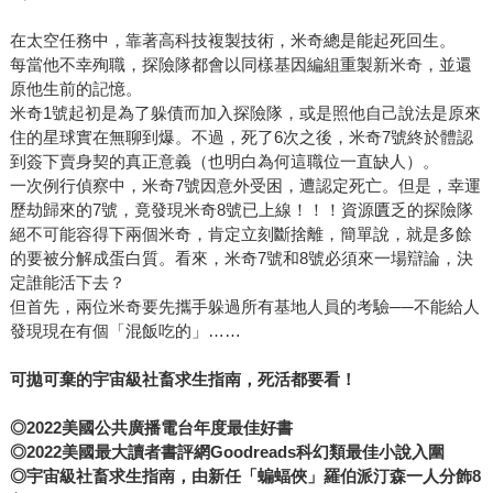
在太空任務中，靠著高科技複製技術，米奇總是能起死回生。
每當他不幸殉職，探險隊都會以同樣基因編組重製新米奇，並還
原他生前的記憶。
米奇1號起初是為了躲債而加入探險隊，或是照他自己說法是原來
住的星球實在無聊到爆。不過，死了6次之後，米奇7號終於體認
到簽下賣身契的真正意義（也明白為何這職位一直缺人）。
一次例行偵察中，米奇7號因意外受困，遭認定死亡。但是，幸運
歷劫歸來的7號，竟發現米奇8號已上線！！！資源匱乏的探險隊
絕不可能容得下兩個米奇，肯定立刻斷捨離，簡單說，就是多餘
的要被分解成蛋白質。看來，米奇7號和8號必須來一場辯論，決
定誰能活下去？
但首先，兩位米奇要先攜手躲過所有基地人員的考驗──不能給人
發現現在有個「混飯吃的」……
可拋可棄的宇宙級社畜求生指南，死活都要看！
◎
2022
美國公共廣播電台年度最佳好書
◎
2022
美國最大讀者書評網
Goodreads
科幻類最佳小說入圍
◎
宇宙級社畜求生指南，由新任「蝙蝠俠」羅伯派汀森一人分飾
8