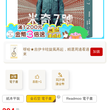
呀哈★吉伊卡哇旋風再起，精選周邊看過
加購
來
寫評價
電子書
喜歡+1
賺金幣
?
紙本平裝
金石堂 電子書
Readmoo 電子書