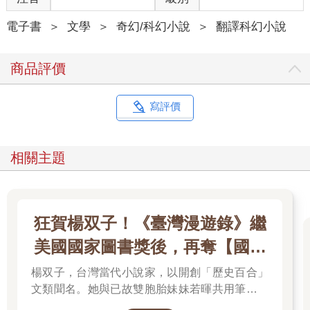
電子書
＞
文學
＞
奇幻/科幻小說
＞
翻譯科幻小說
商品評價
寫評價
相關主題
狂賀楊双子！《臺灣漫遊錄》繼
美國國家圖書獎後，再奪【國際
布克獎】
楊双子，台灣當代小說家，以開創「歷史百合」
文類聞名。她與已故雙胞胎妹妹若暉共用筆名，
承載兩人的文學夢想，將嚴謹的日治歷史考據融