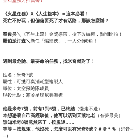
金石堂強力推薦書 !
《火星任務》X《人生複本》＝這本必看！
死亡不好玩，但偏偏要死了才有活路，那該怎麼辦？
奉俊昊＼
《寄生上流》金獎導演，搶下改編權，熱鬧開拍！
羅伯派汀森＼
新任「蝙蝠俠」，一人分飾8角！
遇到最危險、最要命的任務，找米奇就對了！
姓名：米奇7號
屬性：可拋可棄消耗型複製人
職位：太空探險隊成員
現役地點：寒冷星球尼弗海姆
他是米奇7號，前有1到6號，已終結
（慢走不送）
本想憑著自己高經驗值，他可以活到天荒地老
（有夢最美）
誰知米奇8號竟然來了，按規矩……
等等～按規矩，他沒死，怎麼可以有米奇8號？＃＠＊％
（消音─
─）