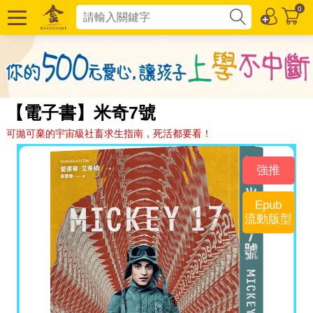
0
【電子書】米奇7號
可拋可棄的宇宙級社畜求生指南，死活都要看！
強推
Epub
流動版型