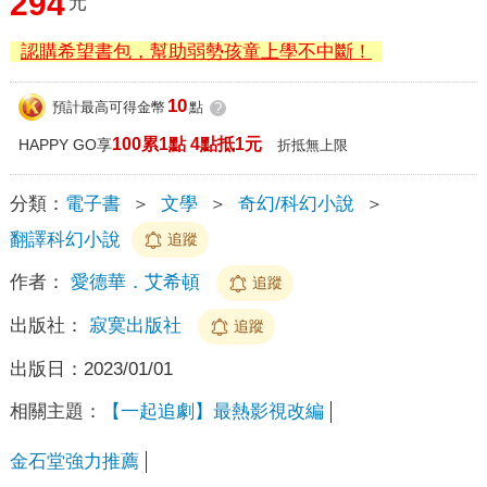
294
元
認購希望書包，幫助弱勢孩童上學不中斷！
10
預計最高可得金幣
點
?
100累1點 4點抵1元
HAPPY GO享
折抵無上限
分類：
電子書
＞
文學
＞
奇幻/科幻小說
＞
翻譯科幻小說
追蹤
作者：
愛德華．艾希頓
追蹤
出版社：
寂寞出版社
追蹤
出版日：
2023/01/01
相關主題：
【一起追劇】最熱影視改編
金石堂強力推薦