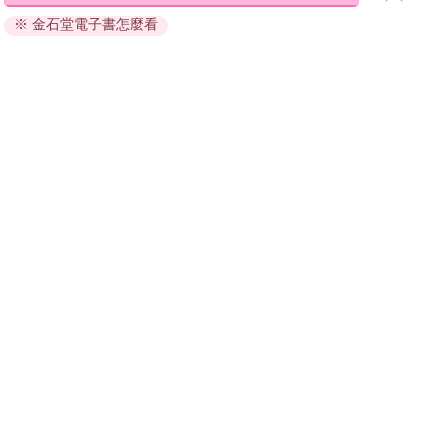
退換貨須知：
※ 金石堂電子書怎麼看
因版權保護，您在金石堂所購買的電子書僅能以金石堂專屬
的閱讀軟體開啟閱讀，無法以其他閱讀器或直接下載檔案。
依據「消費者保護法」第19條及行政院消費者保護處公告之
「通訊交易解除權合理例外情事適用準則」，非以有形媒介
提供之數位內容或一經提供即為完成之線上服務，經消費者
事先同意始提供。（如：電子書、電子雜誌、下載版軟體、
虛擬商品…等），
不受「網購服務需提供七日鑑賞期」的限
制
。為維護您的權益，建議您先使用「試閱」功能後再付款
購買。