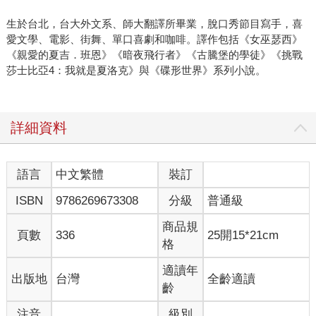
生於台北，台大外文系、師大翻譯所畢業，脫口秀節目寫手，喜
愛文學、電影、街舞、單口喜劇和咖啡。譯作包括《女巫瑟西》
《親愛的夏吉．班恩》《暗夜飛行者》《古騰堡的學徒》《挑戰
莎士比亞4：我就是夏洛克》與《碟形世界》系列小說。
詳細資料
語言
中文繁體
裝訂
ISBN
9786269673308
分級
普通級
商品規
頁數
336
25開15*21cm
格
適讀年
出版地
台灣
全齡適讀
齡
注音
級別