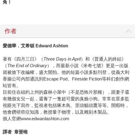
角！
作者
愛德華．艾希頓 Edward Ashton
著有《四月三日》（
Three Days in April
）和《普通人的終結》
（
The End of Ordinary
），而最新小說《米奇七號》更是一出版
就被搶下改編權，盛大開拍。他的短篇小說多點刊登，從義大利
香腸公司內部通訊到Escape Pod、Fireside Fiction等科幻創作網
站皆有。
目前住在紐約上州的森林小屋中（不是恐怖片那種），跟妻子還
有幾個女兒一起，還養了一隻超可愛的臭臉小狗。常常在眾多監
視眼光下寫作，監視者包括啄木鳥、歪頭貓頭鷹等等。閒暇時，
他會鑽研癌症知識，教授量子物理，以及雕刻木製品。
個人官網www.edwardashton.com
譯者
章晉唯