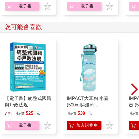
電子書
電子書
您可能會喜歡
【電子書】統整式國籍
IMPACT大耳狗 水壺
IM
與戶政法規
(500ml)#淺藍
壺 (
IMCMB01LB
IMU
525
539
7
折
特價
元
特價
元
特價
電子書
加入購物車