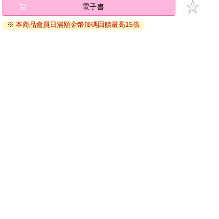
電子書
將儲存於會員中心→電子書服務「我的e書櫃」，點選線上
閱讀直接開啟閱讀。
※ 本商品會員日滿額金幣加碼回饋最高15倍
線上閱讀：
建議使用Chrome、Microsoft Edge 有較佳的線上瀏覽效
果， iOS 16 或以上版本，Android 6.0 以上版本，建議裝
置有6GB以上的記憶體，至少有 30 MB以上的容量。
離線閱讀：
APP下載：
iOS
Android
安裝電子書APP後，請依照提示登入「會員中心」→「我
的E書櫃」→「電子書APP通行碼/載具管理」，取得通行
碼再登入下載您所購買的電子書。完成下載後，點選任一
書籍即可開始離線閱讀。
請至會員中心→電子書服務「我的e書櫃」領取複製『兌換
碼』至電子書服務商Readmoo進行兌換。
退換貨須知：
因版權保護，您在金石堂所購買的電子書僅能以金石堂專屬