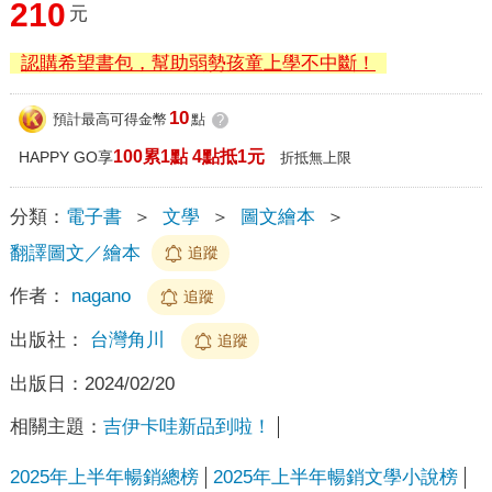
210
元
認購希望書包，幫助弱勢孩童上學不中斷！
10
預計最高可得金幣
點
?
100累1點 4點抵1元
HAPPY GO享
折抵無上限
分類：
電子書
＞
文學
＞
圖文繪本
＞
翻譯圖文／繪本
追蹤
作者：
nagano
追蹤
出版社：
台灣角川
追蹤
出版日：
2024/02/20
相關主題：
吉伊卡哇新品到啦！
2025年上半年暢銷總榜
2025年上半年暢銷文學小說榜