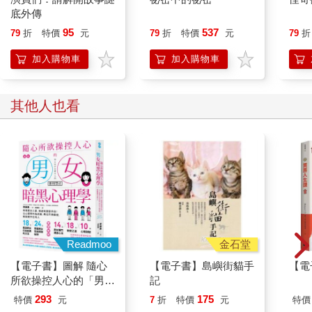
底外傳
95
537
79
折
特價
元
79
折
特價
元
79
折
加入購物車
加入購物車
其他人也看
Readmoo
金石堂
【電子書】圖解 隨心
【電子書】島嶼街貓手
【電
所欲操控人心的「男女
記
暗黑心理學」【暢銷紀
293
175
特價
元
7
折
特價
元
特價
念版】