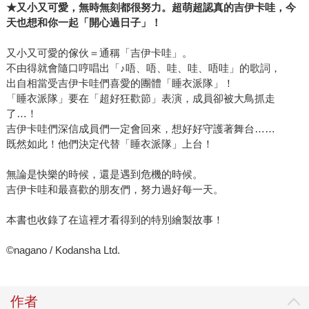
★又小又可愛，無時無刻都很努力。超萌超認真的吉伊卡哇，今
天也想和你一起「開心過日子」！
又小又可愛的傢伙＝通稱「吉伊卡哇」。
不由得就會隨口哼唱出「♪唔、唔、哇、哇、唔哇」的歌詞，
出自相當受吉伊卡哇們喜愛的團體「睡衣派隊」！
「睡衣派隊」要在「超好狂歡節」表演，成員卻被大鳥抓走
了…！
吉伊卡哇們深信成員們一定會回來，想好好守護著舞台……
既然如此！他們決定代替「睡衣派隊」上台！
無論是快樂的時候，還是遇到危機的時候。
吉伊卡哇和最喜歡的朋友們，努力過好每一天。
本書也收錄了在這裡才看得到的特別繪製故事！
©nagano / Kodansha Ltd.
作者