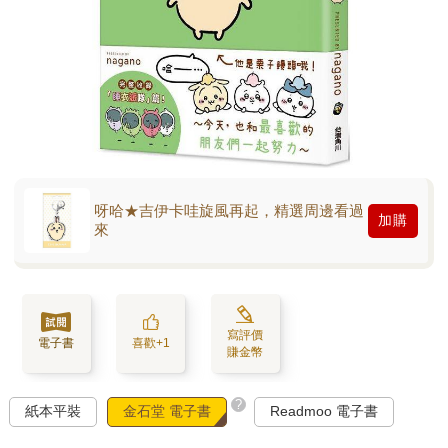
呀哈★吉伊卡哇旋風再起，精選周邊看過
加購
來
寫評價
電子書
喜歡+1
賺金幣
?
紙本平裝
金石堂 電子書
Readmoo 電子書