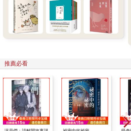
推薦必看
演員們：請解開故事謎
祕密中的祕密
怪奇