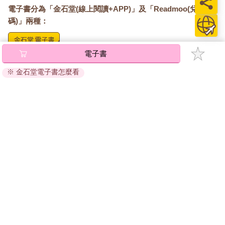
電子書分為「金石堂(線上閱讀+APP)」及「Readmoo(兌換
碼)」兩種：
電子書
將儲存於會員中心→電子書服務「我的e書櫃」，點選線上
閱讀直接開啟閱讀。
※ 金石堂電子書怎麼看
線上閱讀：
建議使用Chrome、Microsoft Edge 有較佳的線上瀏覽效
果， iOS 16 或以上版本，Android 6.0 以上版本，建議裝
置有6GB以上的記憶體，至少有 30 MB以上的容量。
離線閱讀：
APP下載：
iOS
Android
安裝電子書APP後，請依照提示登入「會員中心」→「我
的E書櫃」→「電子書APP通行碼/載具管理」，取得通行
碼再登入下載您所購買的電子書。完成下載後，點選任一
書籍即可開始離線閱讀。
請至會員中心→電子書服務「我的e書櫃」領取複製『兌換