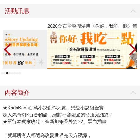
活動訊息
2026金石堂暑假漫博〈你好，我吃一點〉第二波
金
內容簡介
★KadoKado百萬小說創作大賞．戀愛小說組金賞
超人氣奇幻×百合物語，絕對不容錯過的命運完結篇！
★單行本獨家收錄：全新加筆番外篇×2、黑白插畫
「就算所有人都認為改變世界是天方夜譚，