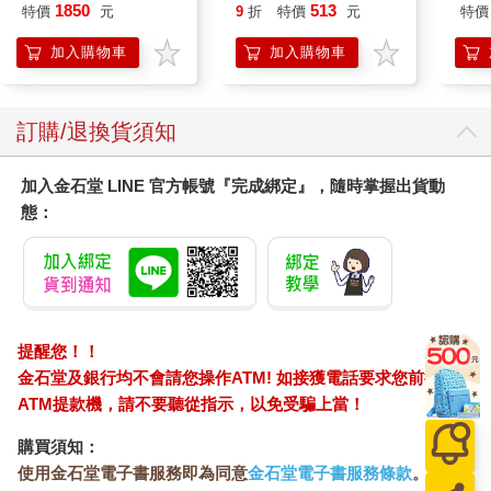
園系列（熱帶橙果／極
Pokemon Ecology
IM0
1850
513
特價
元
9
折
特價
元
特價
地冰雪）
(Pokemon Pikachu
Press)
加入購物車
加入購物車
訂購/退換貨須知
加入金石堂 LINE 官方帳號『完成綁定』，隨時掌握出貨動
態：
提醒您！！
金石堂及銀行均不會請您操作ATM! 如接獲電話要求您前往
ATM提款機，請不要聽從指示，以免受騙上當！
購買須知：
使用金石堂電子書服務即為同意
金石堂電子書服務條款
。