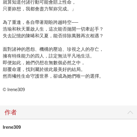
就算知道付諸行動可能會賠上性命，
只要妳想，我都會盡力幫妳完成。」
為了重逢，各自帶著期盼跨越時空──
浩瑜和秋天重啟人生，這次能否拋開一切牽起手？
失去記憶的陳晞和又夏，能否排除萬難再次相遇？
面對諸神的恩怨、機構的壓迫、珍視之人的存亡，
擁有特殊能力的四人，註定無法平凡地生活。
即便如此，她們仍想在無數個必然之中，
顛覆命運，找到屬於彼此最美好的結局。
然而犧牲生命守護世界，卻成為她們唯一的選擇。
© Irene309
作者
Irene309