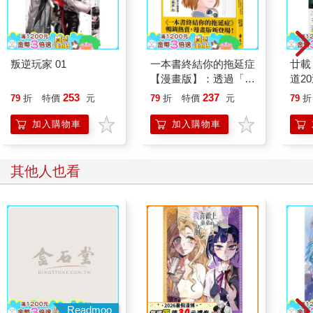
叛逆玩家 01
一本書終結你的拖延症
廿載
【漫畫版】：透過「小
道2
行動」打開大腦的行動
253
237
79
折
特價
元
79
折
特價
元
79
折
開關，懶人也能變身
「行動派」的37個科
加入購物車
加入購物車
學方法
其他人也看
Readmoo