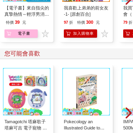
【電子書】來自指尖的
我喜歡上弟弟的前女友
我買
真摯熱情～輕浮男消防
-1- [原創百合]
會（
員帶著熱烈眼神擁抱我
下，
39
300
特價
元
97
折
特價
元
79
折
～(第18話)
電子書
加入購物車
您可能會喜歡
Tamagotchi 塔麻歌子
Pokecology an
IM
塔麻可吉 電子寵物 樂
Illustrated Guide to
500