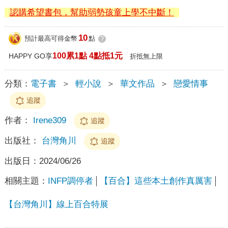
認購希望書包，幫助弱勢孩童上學不中斷！
10
預計最高可得金幣
點
?
100累1點 4點抵1元
HAPPY GO享
折抵無上限
分類：
電子書
＞
輕小說
＞
華文作品
＞
戀愛情事
追蹤
作者：
Irene309
追蹤
出版社：
台灣角川
追蹤
出版日：
2024/06/26
相關主題：
INFP調停者
【百合】這些本土創作真厲害
【台灣角川】線上百合特展