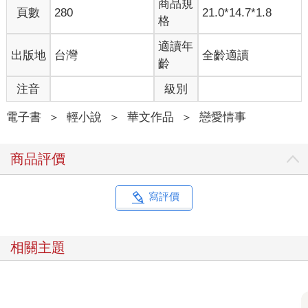
商品規
頁數
280
21.0*14.7*1.8
格
適讀年
出版地
台灣
全齡適讀
齡
注音
級別
電子書
＞
輕小說
＞
華文作品
＞
戀愛情事
商品評價
寫評價
相關主題