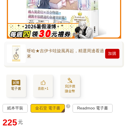
呀哈★吉伊卡哇旋風再起，精選周邊看過
加購
來
寫評價
電子書
喜歡+1
賺金幣
?
紙本平裝
金石堂 電子書
Readmoo 電子書
225
元