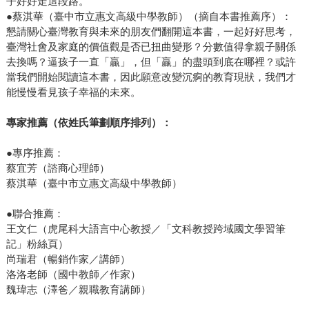
子好好走這段路。
●蔡淇華（臺中市立惠文高級中學教師）（摘自本書推薦序）：
懇請關心臺灣教育與未來的朋友們翻開這本書，一起好好思考，
臺灣社會及家庭的價值觀是否已扭曲變形？分數值得拿親子關係
去換嗎？逼孩子一直「贏」，但「贏」的盡頭到底在哪裡？或許
當我們開始閱讀這本書，因此願意改變沉痾的教育現狀，我們才
能慢慢看見孩子幸福的未來。
專家推薦（依姓氏筆劃順序排列）：
●專序推薦：
蔡宜芳（諮商心理師）
蔡淇華（臺中市立惠文高級中學教師）
●聯合推薦：
王文仁（虎尾科大語言中心教授／「文科教授跨域國文學習筆
記」粉絲頁）
尚瑞君（暢銷作家／講師）
洛洛老師（國中教師／作家）
魏瑋志（澤爸／親職教育講師）