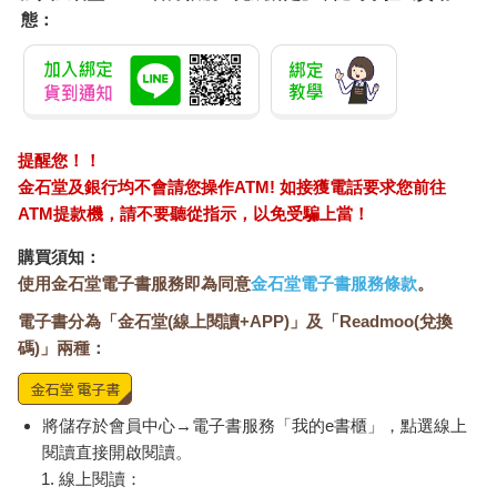
起來嘻皮笑臉的孩子很需要自己的支持。就算是別人看來懶惰、
態：
學習意願低落的孩子，也很需要大人的協助。
即使已經有許多專家不斷寫文章表示，父母的支持是孩子受挫時
最重要的支撐，更是續航力的來源，然而仍有許多家長未意識到
「挑毛病式教養」、「不斷比較小孩」及「不陪孩子面對挫
折」，對孩子身心健康所造成的驚人破壞力。
孩子常常感到爸媽不理解、或不願理解自己，同時覺得不斷被爸
提醒您！！
媽、環境或師長逼著要比別人更優秀。
金石堂及銀行均不會請您操作ATM! 如接獲電話要求您前往
面對不合理的考試與課業量，學生像是腹背受敵，回到家經常得
ATM提款機，請不要聽從指示，以免受騙上當！
不到家長的諒解。家長可能因為擔心小孩的程度跟不上，而別無
選擇地站在孩子的對立面，逼孩子考試拿高分。
購買須知：
最後，孩子在學校受挫，回到家裡又無人理解，就只剩下手機螢
使用金石堂電子書服務即為同意
金石堂電子書服務條款
。
幕後的世界能接納他了。
電子書分為「金石堂(線上閱讀+APP)」及「Readmoo(兌換
●受不了被逼著考試的人生
碼)」兩種：
某天深夜兩點，突然收到晨曦來訊：「老師，我手機玩到停不下
來，我該怎麼辦？我怕跟爸媽講會被罵得更慘。」
收到這樣的訊息，我知道螢幕另一端的晨曦狀況肯定很糟。我立
將儲存於會員中心→電子書服務「我的e書櫃」，點選線上
刻安慰她，試著緩和她的情緒。「別擔心，我陪你面對。你現在
閱讀直接開啟閱讀。
心情還好嗎？可以跟我說你之前的學習經歷嗎？」
線上閱讀：
晨曦回訊說，她再也受不了一直被逼著考試的人生。她形容自己