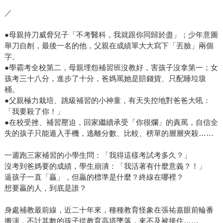
／
●母親持刀威脅兒子「不考醫科，我就跟你同歸於盡」；少年意圖
舉刀自刎，最後一名的他，父親在成績單大大寫下「丟臉」兩個
字。
●學霸考全校第二，母親埋怨補習班沒教好，害孩子沒拿第一；女
孩考三十八分，進步了十分，爸媽罵她是賠錢貨、只配睡垃圾
桶。
●父親極力栽培、跳級補習的小神童，有天失控地對爸爸大吼：
「我要殺了你！」
●在校受挫、補習壓迫，回家繼續承受「你很爛」的責罵，自信全
失的孩子只能遁入手機，逃離分數、比較、榜單的層層夾殺……
一週跑三家補習的小學生問：「我得這樣考試考多久？」
沒考到爸媽要的成績，學生崩潰：「我活著有什麼意義？！」
逼孩子一直「贏」，但贏的標準是什麼？終線在哪裡？
想要贏的人，到底是誰？
身處補教最前線，近二十年來，種種教育怪象在張祐嘉眼前輪番
搬演，不計其數的孩子從教育高塔墜落，來不及被接住……