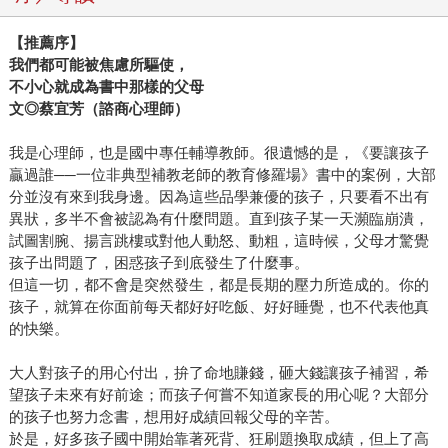
【推薦序】
我們都可能被焦慮所驅使，
不小心就成為書中那樣的父母
文◎蔡宜芳（諮商心理師）
我是心理師，也是國中專任輔導教師。很遺憾的是，《要讓孩子
贏過誰──一位非典型補教老師的教育修羅場》書中的案例，大部
分並沒有來到我身邊。因為這些品學兼優的孩子，只要看不出有
異狀，多半不會被認為有什麼問題。直到孩子某一天瀕臨崩潰，
試圖割腕、揚言跳樓或對他人動怒、動粗，這時候，父母才驚覺
孩子出問題了，困惑孩子到底發生了什麼事。
但這一切，都不會是突然發生，都是長期的壓力所造成的。你的
孩子，就算在你面前每天都好好吃飯、好好睡覺，也不代表他真
的快樂。
大人對孩子的用心付出，拚了命地賺錢，砸大錢讓孩子補習，希
望孩子未來有好前途；而孩子何嘗不知道家長的用心呢？大部分
的孩子也努力念書，想用好成績回報父母的辛苦。
於是，好多孩子國中開始靠著死背、狂刷題換取成績，但上了高