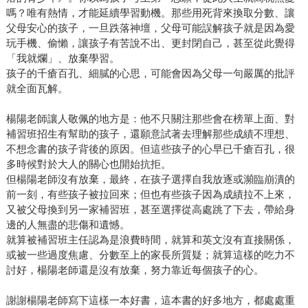
嗎？唯有熱情，才能延續學習動機。那些用死背來換取分數、讓
父母安心的孩子，一旦跌落神壇，父母可能誤解孩子就是因為愛
玩手機、偷懶，讓孩子有苦說不出、更封閉自己，甚至從此覺得
「我就爛」、放棄學習。
孩子的千瘡百孔、細膩的心思，可能會因為父母一句嚴厲的批評
就全面瓦解。
楊陽老師讓人敬佩的地方是：他不只關注那些會在榜單上面、對
補習班招生有幫助的孩子，還願意試著去理解那些成績不理想、
不想念書的孩子背後的原因。但這些孩子的心早已千瘡百孔，很
多時候對於大人的關心也開始抗拒。
但楊陽老師沒有放棄，最終，在孩子選擇自我放逐或瀕臨崩潰的
前一刻，有些孩子被拉回來；但也有些孩子因為成績拉不上來，
又被父母換到另一家補習班，甚至選擇從高處跳了下去，帶給身
邊的人無盡的悲傷和遺憾。
就算被補習班主任認為是浪費時間，就算和英文沒有直接關係，
或被一些過度焦慮、分數至上的家長所質疑；就算這樣的吃力不
討好，楊陽老師還是沒有放棄，努力靠近每個孩子的心。
謝謝楊陽老師寫下這樣一本好書，這本書的好多地方，都處處重