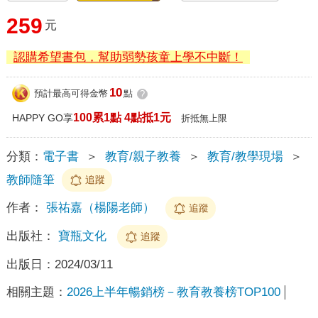
259
元
認購希望書包，幫助弱勢孩童上學不中斷！
10
預計最高可得金幣
點
?
100累1點 4點抵1元
HAPPY GO享
折抵無上限
分類：
電子書
＞
教育/親子教養
＞
教育/教學現場
＞
教師隨筆
追蹤
作者：
張祐嘉（楊陽老師）
追蹤
出版社：
寶瓶文化
追蹤
出版日：
2024/03/11
相關主題：
2026上半年暢銷榜－教育教養榜TOP100