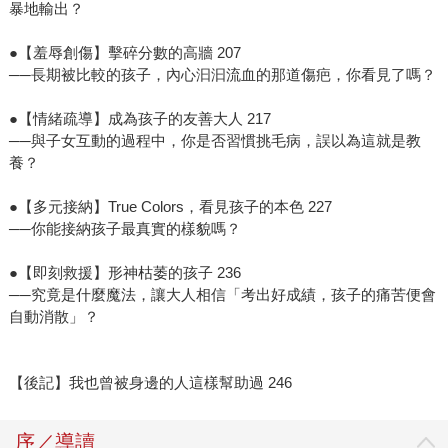
暴地輸出？
●【羞辱創傷】擊碎分數的高牆 207
──長期被比較的孩子，內心汩汩流血的那道傷疤，你看見了嗎？
●【情緒疏導】成為孩子的友善大人 217
──與子女互動的過程中，你是否習慣挑毛病，誤以為這就是教
養？
●【多元接納】True Colors，看見孩子的本色 227
──你能接納孩子最真實的樣貌嗎？
●【即刻救援】形神枯萎的孩子 236
──究竟是什麼魔法，讓大人相信「考出好成績，孩子的痛苦便會
自動消散」？
【後記】我也曾被身邊的人這樣幫助過 246
序／導讀