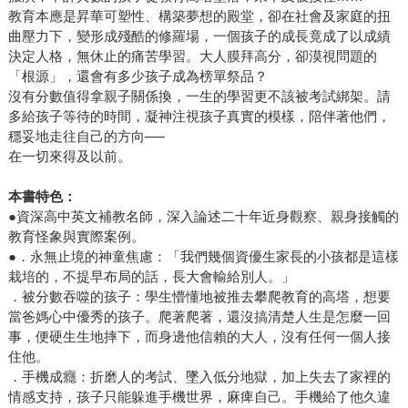
教育本應是昇華可塑性、構築夢想的殿堂，卻在社會及家庭的扭
曲壓力下，變形成殘酷的修羅場，一個孩子的成長竟成了以成績
決定人格，無休止的痛苦學習。大人膜拜高分，卻漠視問題的
「根源」，還會有多少孩子成為榜單祭品？
沒有分數值得拿親子關係換，一生的學習更不該被考試綁架。請
多給孩子等待的時間，凝神注視孩子真實的模樣，陪伴著他們，
穩妥地走往自己的方向──
在一切來得及以前。
本書特色：
●資深高中英文補教名師，深入論述二十年近身觀察、親身接觸的
教育怪象與實際案例。
●．永無止境的神童焦慮：「我們幾個資優生家長的小孩都是這樣
栽培的，不提早布局的話，長大會輸給別人。」
．被分數吞噬的孩子：學生懵懂地被推去攀爬教育的高塔，想要
當爸媽心中優秀的孩子。爬著爬著，還沒搞清楚人生是怎麼一回
事，便硬生生地摔下，而身邊他信賴的大人，沒有任何一個人接
住他。
．手機成癮：折磨人的考試、墜入低分地獄，加上失去了家裡的
情感支持，孩子只能躲進手機世界，麻痺自己。手機給了他久違