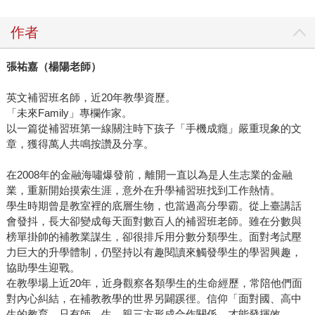
作者
張祐嘉（楊陽老師）
英文補習班名師，近20年教學資歷。
「未來Family」專欄作家。
以一篇從補習班第一線關注時下孩子「手機成癮」嚴重現象的文
章，獲得萬人共鳴按讚及分享。
在2008年的金融海嘯爆發前，離開一直以為是人生志業的金融
業，重新開始摸索生涯，意外在升學補習班找到工作熱情。
學生時期曾是教室裡的底層生物，也當過高分學霸。從上臺講話
會發抖，長大卻變成每天面對數百人的補習班老師。雖在分數與
榜單掛帥的補教業謀生，卻很排斥用分數分類學生。面對考試壓
力巨大的升學體制，仍堅持以有趣閱讀來觸發學生的學習興趣，
協助學生迎戰。
在教學場上近20年，近身觀察各類學生的生命經歷，常陪他們面
對內心糾結，在補教教學的世界另闢蹊徑。信仰「面對國、高中
生的教育，只有師、生、親三方形成合作關係，才能發揮效