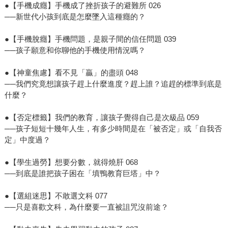
●【手機成癮】手機成了挫折孩子的避難所 026
──新世代小孩到底是怎麼墜入這種癮的？
●【手機脫癮】手機問題，是親子間的信任問題 039
──孩子願意和你聊他的手機使用情況嗎？
●【神童焦慮】看不見「贏」的盡頭 048
──我們究竟想讓孩子趕上什麼進度？趕上誰？追趕的標準到底是
什麼？
●【否定標籤】我們的教育，讓孩子覺得自己是次級品 059
──孩子短短十幾年人生，有多少時間是在「被否定」或「自我否
定」中度過？
●【學生過勞】想要分數，就得燒肝 068
──到底是誰把孩子困在「填鴨教育巨塔」中？
●【選組迷思】不敢選文科 077
──只是喜歡文科，為什麼要一直被詛咒沒前途？