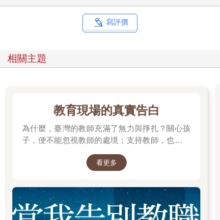
專注力。上癮的學生常表示書看不下去、失眠或沒辦法專心，想
要一直摸手機。
寫評價
國家發展委員會（國發會）二○一五年發表的「網路沉迷研究報
告」提及，憂鬱、課業壓力、家庭關係不佳，甚至敵意，與手機
癮有正向關係。教育部二○一四年的「學生網路使用情形調查報
相關主題
告」也提到，網路成癮的程度越嚴重，相關的身體化症狀就越
多，包括頭疼、失眠、肌肉麻木及痠痛、眼乾、視線模糊等。
學生所有的零碎時間都被手機占滿，大腦在一天當中不斷被大量
地輸入各種資訊，頻繁看著非常短又即時的影音內容，面對靜態
文字的時候，就有相當大比例的同學念不下書──這就是上癮了。
教育現場的真實告白
●語文能力嚴重退化的學生
為什麼，臺灣的教師充滿了無力與掙扎？關心孩
有回下課後，我如往常在輔導區為同學們解惑。輪到晨曦時，她
子，便不能忽視教師的處境；支持教師，也就是
的神情看起來像重度失眠者，問問題的語句散亂，並且時不時說
守護孩子的未來。
「講慢一點」、「再講一次」和「我剛剛恍神沒聽到」。
看更多
「老師，我完全念不下書……閱讀的時候看得懂字，卻不知道整
句在講什麼，中英文都這樣。」
她眼神呆滯，講出來的句子也沒辦法太長，對談的詞句中出現大
量語意不明的贅字，我只能費力地拼湊出她想要表達的意思。突
然，她說的句子出現怪異的變化：「我『那個』都念不完，讀不