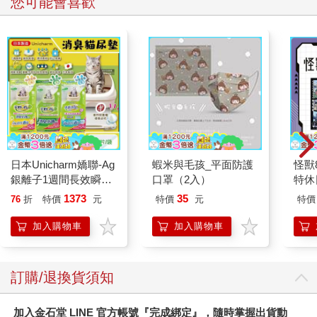
您可能會喜歡
惱的傾訴：
「壓力大的時候，我就滑手機。」不少學生說這是唯一的減壓方
式，但不知為何，減壓完就讀不下書。
「我爸媽也手機上癮，卻只在乎我考幾分。」
「心情沮喪時，想找爸媽談心，他們卻趕我去念書。」
「考試考不好，我爸會拿書砸我。」
「考試永遠輸，念書念得好想死。」
「爸爸逼我念電資醫牙，說文組沒前途，可是我討厭數物化。」
「我媽比較喜歡我哥，不喜歡我。」
「爸媽幾乎天天吵架，放學後，我都不想回家。」
日本Unicharm嬌聯-Ag
蝦米與毛孩_平面防護
怪獸
「我失眠、不由自主地掉淚，但我媽說我裝病。」
銀離子1週間長效瞬吸
口罩（2入）
特休
「補習補了一輩子。我活著就是為了分數嗎？」
乾爽寵物消臭大師貓尿
加購
1373
35
76
折
特價
元
特價
元
特價
墊20片/袋(大容量吸水
學生發出滅世級的負能量海嘯，而當天的金句冠軍更讓我直接倒
防滲漏貓尿布/可觀察
地不起──
加入購物車
加入購物車
尿色貓潔墊補充包/本
「我爸說，這個家沒有我會更幸福。」
品不含貓砂盆)
●腹背受敵，缺少情感支持的孩子
訂購/退換貨須知
拼湊好幾週後，結論逐漸從我腦海中浮現：躲進手機的世界，學
生才撐得住自己。因為原本該撐住孩子的大人，忘記眼前這個看
加入金石堂 LINE 官方帳號『完成綁定』，隨時掌握出貨動