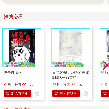
用時間調查──毫無例外地，每天的手機使用都是六、七個小時起
跳，「紀錄保持人」甚至在假日玩了十八個小時！
一天上課時，我決定和學生直球對決手機使用的問題，要求大家
推薦必看
查自己的手機使用時數。臺下開始躁動，學生紛紛「六小時」、
「九小時」、「七小時」地報時數。突然一句「十三個小時」穿
透整間教室，全班「嘩」一聲。
有學生滿臉笑容地說：「還好，原來大家跟我一樣玩得很凶。我
還以為我有問題。」
沒想到情況這麼嚴重，全班同學無論成績如何，幾乎都陷在手機
裡。
當天下課後，照例在輔導區解題，卻意外地讓我更深入手機成癮
的問題。
怪奇微微疼
日花閃爍：台語的美麗
請解
順勢和孩子們談起為什麼一直滑手機，一個學生說她也知道不對
詞彙&一百首詩
勁，焦急自己玩到停不下來，「老師，我知道不能一直滑，但就
221
356
79
折
特價
元
79
折
特價
元
79
折
是忍不住。」旁邊的學生紛紛表示，雖然玩久了會眼睛酸痛、頭
痛或頭很脹、睡不好，但仍然常滑手機到力竭睡著，隔天睡醒
加入購物車
加入購物車
時，還握著手機。還有人說不知道自己怎麼了，常常很想哭，或
覺得心裡不舒服。
接著，眾人開始七嘴八舌地倒情緒，從手機聊起，延伸至各種煩