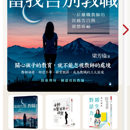
下去。我有念完，但都不會寫。」
望著雙眼失焦的她，我不斷想著：這幾句話為何能擺在一起？
排在她之後接受輔導的恩慈想問假設語氣，她是這樣問的：「老
師，『那個』if的『那個』，我都不會。『那個』你可以幫我講一
下『這個』嗎？」
經歷過疫情期的長時間在家遠距上課，當疫情緩解、恢復正常上
課後，接觸到的學生更常出現這樣的現象，與學生們談話，得費
力地拼湊出他們想表達的完整意思。不禁讓我懷疑：只有我發現
學生的中文邏輯怪怪的嗎？ 大人不覺得身邊的孩子說中文的流暢
度不對勁嗎？ 為什麼他們看文字的能力好像退化了？
無論是不是念所謂的名校，許多高中生就像晨曦和恩慈這般，需
要大人協助釐清說話的邏輯。有如靈魂還在適應肉體的新人種，
這類學生說話的句構、大腦思考、眼神與精神狀況，沒有一項達
到令人放心的標準。
由於有此類「病徵」的學生比例暴增，我將現況拋到網路教師社
群裡討論，眾老師也都紛紛表示，發覺學生的說話能力有退化的
現象，更遑論閱讀。
●一天滑手機十八個小時！
觀察到這個現象後，我有機會就對讀書有狀況的學生進行手機使