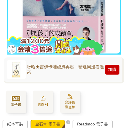
呀哈★吉伊卡哇旋風再起，精選周邊看過
加購
來
寫評價
電子書
喜歡+1
賺金幣
?
紙本平裝
金石堂 電子書
Readmoo 電子書