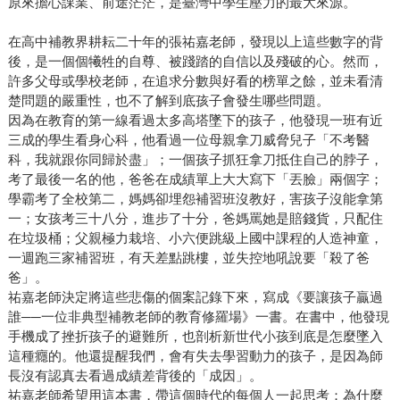
原來擔心課業、前途茫茫，是臺灣中學生壓力的最大來源。
在高中補教界耕耘二十年的張祐嘉老師，發現以上這些數字的背
後，是一個個犧牲的自尊、被踐踏的自信以及殘破的心。然而，
許多父母或學校老師，在追求分數與好看的榜單之餘，並未看清
楚問題的嚴重性，也不了解到底孩子會發生哪些問題。
因為在教育的第一線看過太多高塔墜下的孩子，他發現一班有近
三成的學生看身心科，他看過一位母親拿刀威脅兒子「不考醫
科，我就跟你同歸於盡」；一個孩子抓狂拿刀抵住自己的脖子，
考了最後一名的他，爸爸在成績單上大大寫下「丟臉」兩個字；
學霸考了全校第二，媽媽卻埋怨補習班沒教好，害孩子沒能拿第
一；女孩考三十八分，進步了十分，爸媽罵她是賠錢貨，只配住
在垃圾桶；父親極力栽培、小六便跳級上國中課程的人造神童，
一週跑三家補習班，有天差點跳樓，並失控地吼說要「殺了爸
爸」。
祐嘉老師決定將這些悲傷的個案記錄下來，寫成《要讓孩子贏過
誰──一位非典型補教老師的教育修羅場》一書。在書中，他發現
手機成了挫折孩子的避難所，也剖析新世代小孩到底是怎麼墜入
這種癮的。他還提醒我們，會有失去學習動力的孩子，是因為師
長沒有認真去看過成績差背後的「成因」。
祐嘉老師希望用這本書，帶這個時代的每個人一起思考：為什麼