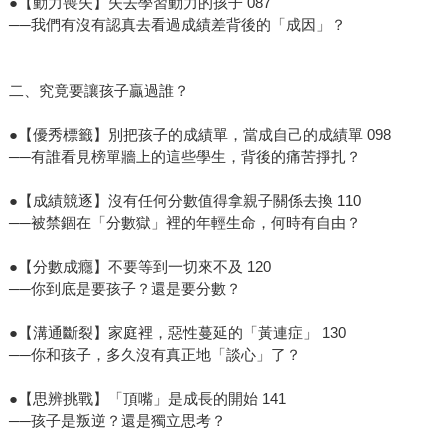
●【動力喪失】失去學習動力的孩子 087
──我們有沒有認真去看過成績差背後的「成因」？
二、究竟要讓孩子贏過誰？
●【優秀標籤】別把孩子的成績單，當成自己的成績單 098
──有誰看見榜單牆上的這些學生，背後的痛苦掙扎？
●【成績競逐】沒有任何分數值得拿親子關係去換 110
──被禁錮在「分數獄」裡的年輕生命，何時有自由？
●【分數成癮】不要等到一切來不及 120
──你到底是要孩子？還是要分數？
●【溝通斷裂】家庭裡，惡性蔓延的「黃連症」 130
──你和孩子，多久沒有真正地「談心」了？
●【思辨挑戰】「頂嘴」是成長的開始 141
──孩子是叛逆？還是獨立思考？