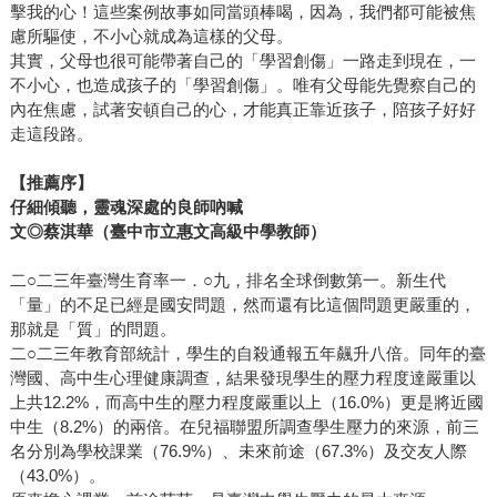
擊我的心！這些案例故事如同當頭棒喝，因為，我們都可能被焦
慮所驅使，不小心就成為這樣的父母。
其實，父母也很可能帶著自己的「學習創傷」一路走到現在，一
不小心，也造成孩子的「學習創傷」。唯有父母能先覺察自己的
內在焦慮，試著安頓自己的心，才能真正靠近孩子，陪孩子好好
走這段路。
【推薦序】
仔細傾聽，靈魂深處的良師吶喊
文◎蔡淇華（臺中市立惠文高級中學教師）
二○二三年臺灣生育率一．○九，排名全球倒數第一。新生代
「量」的不足已經是國安問題，然而還有比這個問題更嚴重的，
那就是「質」的問題。
二○二三年教育部統計，學生的自殺通報五年飆升八倍。同年的臺
灣國、高中生心理健康調查，結果發現學生的壓力程度達嚴重以
上共12.2%，而高中生的壓力程度嚴重以上（16.0%）更是將近國
中生（8.2%）的兩倍。在兒福聯盟所調查學生壓力的來源，前三
名分別為學校課業（76.9%）、未來前途（67.3%）及交友人際
（43.0%）。