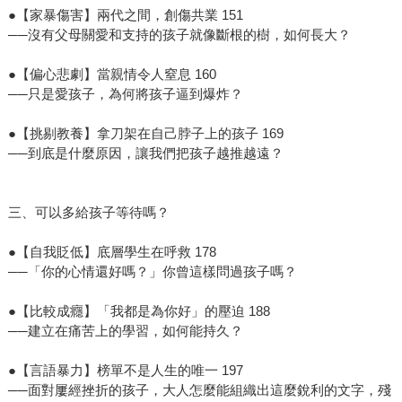
●【家暴傷害】兩代之間，創傷共業 151
──沒有父母關愛和支持的孩子就像斷根的樹，如何長大？
●【偏心悲劇】當親情令人窒息 160
──只是愛孩子，為何將孩子逼到爆炸？
●【挑剔教養】拿刀架在自己脖子上的孩子 169
──到底是什麼原因，讓我們把孩子越推越遠？
三、可以多給孩子等待嗎？
●【自我貶低】底層學生在呼救 178
──「你的心情還好嗎？」你曾這樣問過孩子嗎？
●【比較成癮】「我都是為你好」的壓迫 188
──建立在痛苦上的學習，如何能持久？
●【言語暴力】榜單不是人生的唯一 197
──面對屢經挫折的孩子，大人怎麼能組織出這麼銳利的文字，殘