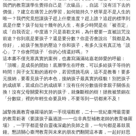
我們的教育讓學生覺得自己是「次級品」，自認「沒有活下去的
價值」？建立在痛苦上的學習，如何能持久？榜單是不是人生的
唯一？我們究竟想讓孩子趕上什麼進度？趕上誰？追趕的標準到
底是什麼？孩子短短十幾年的人生，有多少時間是在「被否定」
或「自我否定」中度過？只是喜歡文科，為什麼要一直被詛咒沒
前途？你到底是要孩子？還是要分數？你是否會說出「我都是為
你好」，給孩子無形的壓迫？你和孩子，有多久沒有真正地「談
心」了？你會問孩子「你的心情還好嗎」？
這本書不僅充塞真實的案例，也書寫滿滿祐嘉老師愛的呼籲：
「頂嘴」是成長的開始！底層學生在呼救，可以多給孩子等待的
時間！與子女互動的過程中，若習慣挑毛病，這不是教養！要多
元接納，要看見孩子的本色，接納孩子最真實的樣貌！別把孩子
的成績單，當成自己的成績單！沒有任何分數值得拿親子關係去
換！沒有父母關愛和支持的孩子，就像斷根的樹！拯救被禁錮在
「分數獄」裡的年輕生命要及時，不要等到一切都來不及！
誠摯推薦教育修羅場的第一手現場觀察，二十一世紀臺灣最需要
的教育鉅著《要讓孩子贏過誰──一位非典型補教老師的教育修羅
場》，一字字都是發自靈魂深處的良師之音，一句句都是暮鼓晨
鐘。懇請關心臺灣教育與未來的朋友們翻開這本書，一起好好思