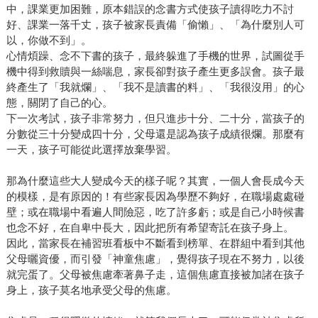
中，課業更加困難，原本錯誤的念書方式使孩子讀得吃力不討
好、課業一落千丈，孩子被家長責備「偷懶」、「為什麼別人可
以，你做不到」。
心情煩躁、念不下書的孩子，最終躲進了手機的世界，試圖從手
機中得到救贖與一絲喘息，家長卻對孩子產生更多誤會。孩子最
終產生了「我就爛」、「我不是讀書的料」、「我很沒用」的心
態，關閉了自己的心。
下一次考試，孩子非常努力，但只進步十分、二十分，當孩子的
分數從三十分變成四十分，父母還是認為孩子成績很爛。那麼有
一天，孩子可能從此選擇放棄學習。
那為什麼這些大人變成今天的樣子呢？其實，一個人會長成今天
的模樣，是有原因的！有些家長因為學歷不夠好，在職場處處碰
壁；或在職場中看遍人間險惡，吃了許多虧；或是自己小時候書
也念不好，在自卑中長大，因此把所有希望寄託在孩子身上。
因此，當家長在補習班看板中不斷看到榜單、在群組中看到其他
父母曬資優，而引發「神童焦慮」，覺得孩子現在不努力，以後
就完蛋了。父母被焦慮牽著鼻子走，這個焦慮直接被加諸在孩子
身上，孩子莫名地承受父母的焦慮。