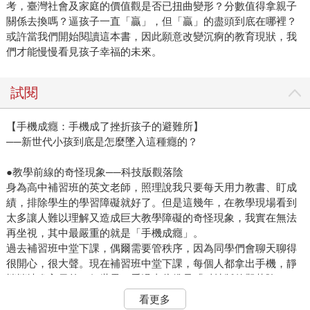
考，臺灣社會及家庭的價值觀是否已扭曲變形？分數值得拿親子
關係去換嗎？逼孩子一直「贏」，但「贏」的盡頭到底在哪裡？
或許當我們開始閱讀這本書，因此願意改變沉痾的教育現狀，我
們才能慢慢看見孩子幸福的未來。
試閱
【手機成癮：手機成了挫折孩子的避難所】
──新世代小孩到底是怎麼墜入這種癮的？
●教學前線的奇怪現象──科技版觀落陰
身為高中補習班的英文老師，照理說我只要每天用力教書、盯成
績，排除學生的學習障礙就好了。但是這幾年，在教學現場看到
太多讓人難以理解又造成巨大教學障礙的奇怪現象，我實在無法
再坐視，其中最嚴重的就是「手機成癮」。
過去補習班中堂下課，偶爾需要管秩序，因為同學們會聊天聊得
很開心，很大聲。現在補習班中堂下課，每個人都拿出手機，靜
悄悄地進入另外一個世界，看過去彷彿是「科技版的觀落陰」。
長期觀察、加上與學生們談話，我發現孩子們考試考不好，很多
看更多
時候是因為生活作息澈底亂掉，加上腦子被手機裡面過量的資訊