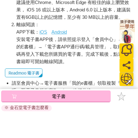
建議使用Chrome、Microsoft Edge 有較佳的線上瀏覽效
是典型被評量、考卷養大的小孩，不知從幾歲起，一次次的大小
果， iOS 16 或以上版本，Android 6.0 以上版本，建議裝
考試都要被比較。她爸媽常說：「別人可以，你為什麼不行？」
置有6GB以上的記憶體，至少有 30 MB以上的容量。
每次念了書還考不好，自我否定已經很難受，回家再被爸媽補兩
離線閱讀：
刀，讓她坐在書桌前，只覺得書本攤在桌上，好像血盆大口會咬
APP下載：
iOS
Android
人。
「不知不覺地，我覺得手機螢幕後的世界，好溫暖、好迷人。」
安裝電子書APP後，請依照提示登入「會員中心」→「我
晨曦的訊息再次印證我的觀察。對這些學生而言，學習太痛苦。
的E書櫃」→「電子書APP通行碼/載具管理」，取得通行
追分人生猶如跑不完的馬拉松，潛入手機世界，才能暫時喘口
碼再登入下載您所購買的電子書。完成下載後，點選任一
氣。
書籍即可開始離線閱讀。
好幾次她想找我訴苦，話到嘴邊又吞回去，因為腦海浮現爸媽罵
人的臉，好害怕我也是個開口就責罵的大人。但一段時間下來，
聽到我上課時鼓勵學生們求助，並保證不會罵人，她遠遠地觀察
請至會員中心→電子書服務「我的e書櫃」領取複製『兌換
及猶豫了好久，才鼓起勇氣找我求救。
碼』至電子書服務商Readmoo進行兌換。
電子書
全面了解晨曦的狀況後，我請她接下來，每天向我回報手機的使
退換貨須知：
用時數、就寢時間與當天讀書時的心情。當她覺得心情不太對勁
※ 金石堂電子書怎麼看
因版權保護，您在金石堂所購買的電子書僅能以金石堂專屬
時，我便陪著她搞清楚自己為何情緒不佳。多數時候她心情不
的閱讀軟體開啟閱讀，無法以其他閱讀器或直接下載檔案。
好，但連自己都不知道為什麼。
依據「消費者保護法」第19條及行政院消費者保護處公告之
幾週後，她又來找我，告訴我：「自從每天要向老師報時數後，
「通訊交易解除權合理例外情事適用準則」，非以有形媒介
自然而然會覺得『今天要少玩一點』。不小心玩超時了卻不會被
提供之數位內容或一經提供即為完成之線上服務，經消費者