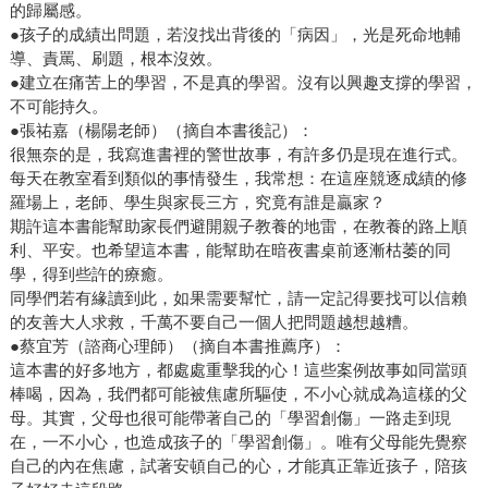
的歸屬感。
●孩子的成績出問題，若沒找出背後的「病因」，光是死命地輔
導、責罵、刷題，根本沒效。
●建立在痛苦上的學習，不是真的學習。沒有以興趣支撐的學習，
不可能持久。
●張祐嘉（楊陽老師）（摘自本書後記）：
很無奈的是，我寫進書裡的警世故事，有許多仍是現在進行式。
每天在教室看到類似的事情發生，我常想：在這座競逐成績的修
羅場上，老師、學生與家長三方，究竟有誰是贏家？
期許這本書能幫助家長們避開親子教養的地雷，在教養的路上順
利、平安。也希望這本書，能幫助在暗夜書桌前逐漸枯萎的同
學，得到些許的療癒。
同學們若有緣讀到此，如果需要幫忙，請一定記得要找可以信賴
的友善大人求救，千萬不要自己一個人把問題越想越糟。
●蔡宜芳（諮商心理師）（摘自本書推薦序）：
這本書的好多地方，都處處重擊我的心！這些案例故事如同當頭
棒喝，因為，我們都可能被焦慮所驅使，不小心就成為這樣的父
母。其實，父母也很可能帶著自己的「學習創傷」一路走到現
在，一不小心，也造成孩子的「學習創傷」。唯有父母能先覺察
自己的內在焦慮，試著安頓自己的心，才能真正靠近孩子，陪孩