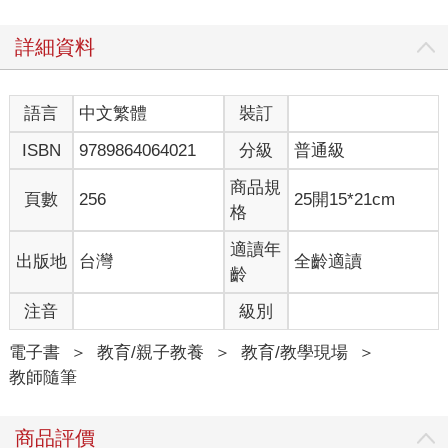
塞得爆滿。比如下課後，輔導學生們學習節奏與生活習慣的時
候，隨便問一個學生，一天的手機使用時間都是三、五個小時起
詳細資料
跳，甚至還有八個小時的。
有一次，一位學生兩眼無神地看著我說：「我不知道為什麼自己
會一直想滑手機。」那模樣真的很像卡到陰，讓人還以為是在拍
語言
中文繁體
裝訂
什麼恐怖電影。
ISBN
9789864064021
分級
普通級
這種手機上癮的問題實在越來越嚴重，而且表面上看起來似乎無
商品規
害，但現實情況是，每個念書無法進入狀況的學生，幾乎都是被
頁數
256
25開15*21cm
格
手機吃光了時間。新世代小孩到底是怎麼墜入這種癮的？
以一個高中生的作息為例，每天大概六點多起床準備上課，假設
適讀年
出版地
台灣
全齡適讀
五點離開學校，就算沒有補習，回家後休息加吃完飯、洗完澡，
齡
大概八點半吧。若要睡滿八個小時，估計十點鐘睡覺──孩子能夠
坐在書桌前讀書的時間只有一個半小時。但是學生通常不會十點
注音
級別
就上床，因為學校隔天要考試、有作業和報告等等事情，所以根
本沒有睡眠充足的可能。
電子書
＞
教育/親子教養
＞
教育/教學現場
＞
請問在這種情況下，「一天五個小時」是怎麼玩出來的？
教師隨筆
我在教室的觀察，發現手機癮的毒害，在於澈底破壞了一個學生
商品評價
對靜態知識的吸收能力，以及耗光學生的力氣、干擾睡眠與破壞