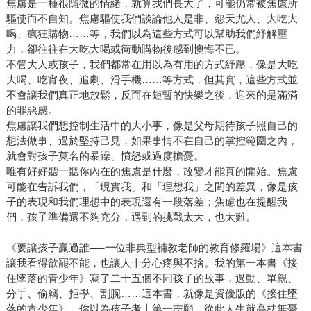
焦慮是一種很隱微的情緒，就算我們長大了，可能仍常被焦慮所
驅使而不自知。焦慮驅使我們談論他人是非、怨天尤人、大吃大
喝、瘋狂購物……等，我們以為這些方式可以幫助我們紓解壓
力，卻往往在大吃大喝或衝動購物後感到懊悔不已。
不管大人或孩子，我們都常在用以為有用的方式紓壓，像是大吃
大喝、吃宵夜、追劇、滑手機……等方式，但其實，這些方式並
不會讓我們真正地放鬆，反而在短暫的快樂之後，迎來的是滿滿
的罪惡感。
焦慮讓我們想控制生活中的大小事，像是父母期待孩子照自己的
想法做事、過於堅持己見，如果事情不在自己的掌控範圍之內，
就會對孩子莫名的暴躁、憤怒或過度擔憂。
唯有好好聽一聽你內在的焦慮是什麼，改變才能真的開始。焦慮
可能在告訴我們，「現實我」和「理想我」之間的差異，像是孩
子的表現和我們理想中的表現還有一段落差；焦慮也在提醒我
們，孩子準備還不夠充分，遇到的挑戰太大，也太難。
《要讓孩子贏過誰──一位非典型補教老師的教育修羅場》這本書
讓我看得欲罷不能，也讓人十分心疼與不捨。我的第一本書《接
住墜落的青少年》寫了二十五個不同孩子的故事，過動、單親、
分手、偷竊、拒學、割腕……這本書，就像是資優版的《接住墜
落的青少年》。你以為孩子考上第一志願，從此人生就高枕無憂