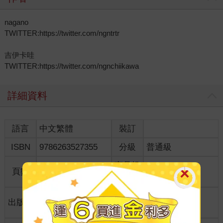
nagano
TWITTER:https://twitter.com/ngntrtr
吉伊卡哇
TWITTER:https://twitter.com/ngnchiikawa
詳細資料
語言
中文繁體
裝訂
ISBN
9786263527355
分級
普通級
商品規
頁數
128
21.1*15*1.1
格
適讀年
出版地
台灣
全齡適讀
齡