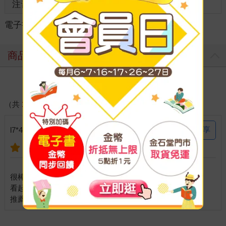
注音
級別
電子書
＞
文學
＞
圖文繪本
＞
翻譯圖文／繪本
商品評價
寫評價
（共
1
則好評）
分享
l7*4ii 說：
2024-10-10
很棒的一部作品，
看起來是賣萌可愛但其實整個世界觀很有深度。