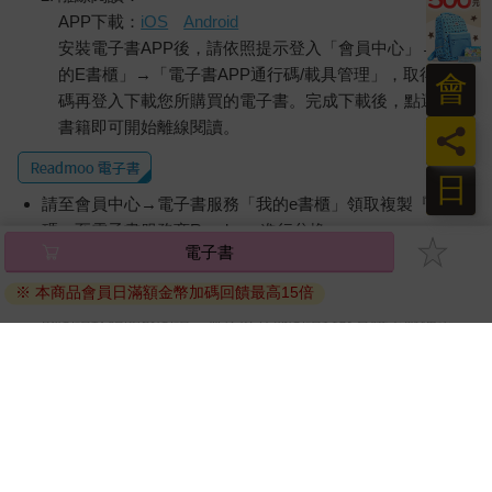
APP下載：
iOS
Android
安裝電子書APP後，請依照提示登入「會員中心」→「我
的E書櫃」→「電子書APP通行碼/載具管理」，取得通行
會
碼再登入下載您所購買的電子書。完成下載後，點選任一
書籍即可開始離線閱讀。
員
日
請至會員中心→電子書服務「我的e書櫃」領取複製『兌換
碼』至電子書服務商Readmoo進行兌換。
退換貨須知：
因版權保護，您在金石堂所購買的電子書僅能以金石堂專屬
的閱讀軟體開啟閱讀，無法以其他閱讀器或直接下載檔案。
依據「消費者保護法」第19條及行政院消費者保護處公告之
「通訊交易解除權合理例外情事適用準則」，非以有形媒介
提供之數位內容或一經提供即為完成之線上服務，經消費者
事先同意始提供。（如：電子書、電子雜誌、下載版軟體、
虛擬商品…等），
不受「網購服務需提供七日鑑賞期」的限
制
。為維護您的權益，建議您先使用「試閱」功能後再付款