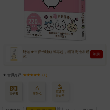
呀哈★吉伊卡哇旋風再起，精選周邊看過
加購
來
★
會員好評
★★★★★（1）
寫評價
電子書
喜歡+1
賺金幣
?