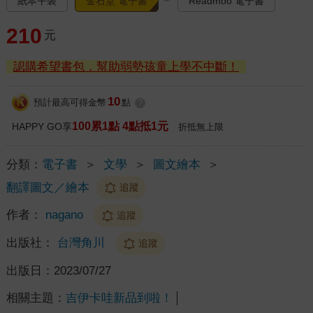
紙本平裝
金石堂 電子書
Readmoo 電子書
210
元
認購希望書包，幫助弱勢孩童上學不中斷！
10
預計最高可得金幣
點
?
100累1點 4點抵1元
HAPPY GO享
折抵無上限
分類：
電子書
＞
文學
＞
圖文繪本
＞
翻譯圖文／繪本
追蹤
作者：
nagano
追蹤
出版社：
台灣角川
追蹤
出版日：
2023/07/27
相關主題：
吉伊卡哇新品到啦！