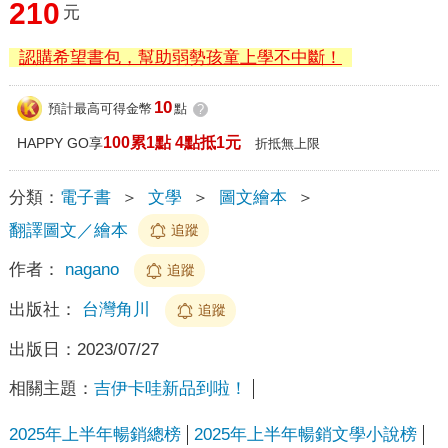
210
元
認購希望書包，幫助弱勢孩童上學不中斷！
10
預計最高可得金幣
點
?
100累1點 4點抵1元
HAPPY GO享
折抵無上限
分類：
電子書
＞
文學
＞
圖文繪本
＞
翻譯圖文／繪本
追蹤
作者：
nagano
追蹤
出版社：
台灣角川
追蹤
出版日：
2023/07/27
相關主題：
吉伊卡哇新品到啦！
2025年上半年暢銷總榜
2025年上半年暢銷文學小說榜