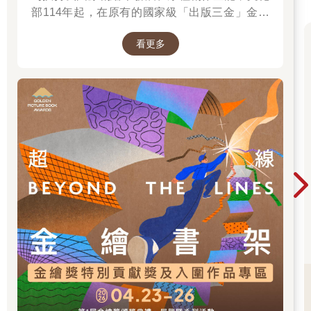
部114年起，在原有的國家級「出版三金」金鼎
獎、金漫獎、金典獎外，新增「金繪獎」，希望
看更多
促進台灣圖文出版的多元發展。獎項分為「特別
貢獻獎」、「繪本新人獎」、「繪本編輯獎」、
「跨域應用獎」、「年度繪本獎」，以及「金繪
大獎」。