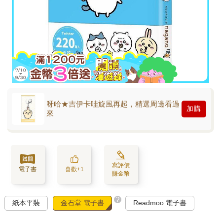
呀哈★吉伊卡哇旋風再起，精選周邊看過
加購
來
寫評價
電子書
喜歡+1
賺金幣
?
紙本平裝
金石堂 電子書
Readmoo 電子書