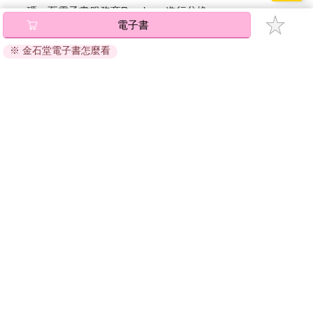
碼』至電子書服務商Readmoo進行兌換。
電子書
退換貨須知：
※ 金石堂電子書怎麼看
因版權保護，您在金石堂所購買的電子書僅能以金石堂專屬
的閱讀軟體開啟閱讀，無法以其他閱讀器或直接下載檔案。
依據「消費者保護法」第19條及行政院消費者保護處公告之
「通訊交易解除權合理例外情事適用準則」，非以有形媒介
提供之數位內容或一經提供即為完成之線上服務，經消費者
事先同意始提供。（如：電子書、電子雜誌、下載版軟體、
虛擬商品…等），
不受「網購服務需提供七日鑑賞期」的限
制
。為維護您的權益，建議您先使用「試閱」功能後再付款
購買。