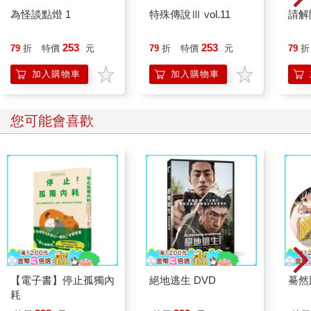
為怪談點燈 1
特殊傳說Ⅲ vol.11
請解
253
253
79
折
特價
元
79
折
特價
元
79
折
加入購物車
加入購物車
您可能會喜歡
【電子書】停止孤獨內
絕地逃生 DVD
驀然
耗