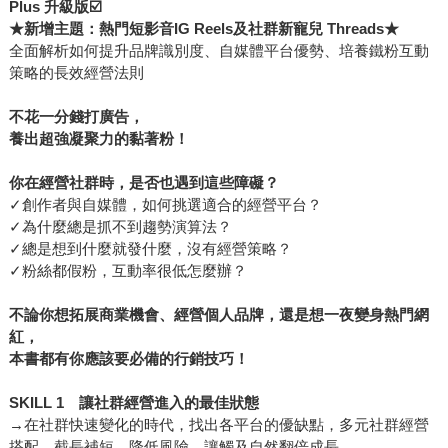
Plus 升級版☑️
★新增主題：熱門短影音IG Reels及社群新寵兒 Threads★
全面解析如何提升品牌識別度、自媒體平台優勢、培養鐵粉互動
策略的長效經營法則
不花一分錢打廣告，
養出超強凝聚力的黏著粉！
你在經營社群時，是否也遇到這些障礙？
✓創作者與自媒體，如何挑選適合的經營平台？
✓為什麼總是抓不到趨勢演算法？
✓總是想到什麼就發什麼，沒有經營策略？
✓粉絲都假粉，互動率很低怎麼辦？
不論你想拓展商業機會、經營個人品牌，還是想一夜變身熱門網
紅，
本書都有你應該要必備的行銷技巧！
SKILL 1 讓社群經營進入的最佳狀態
→在社群快速變化的時代，找出各平台的優缺點，多元社群經營
搭配，截長補短、降低風險，讓觸及自然翻倍成長。