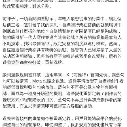
彼此緊密相連，難以分割。
前陣子，一項新聞調查顯示，年輕人最想從事的行業中，網紅位
居前三名。這引發了我的深思：自媒體行業在當前的就業環境中
到底處於什麼樣的地位？自媒體和創作者圈是否已經足夠成熟，
能夠吸引新一代人嚮往並邁向這個領域？所有的職業都是靠前人
不斷摸索，找出最佳途徑，設定完整的制度與運行模式。然而，
自媒體這個行業卻具有獨特的挑戰。儘管前人已經累積了大量的
成功案例和經驗，但每當有新平台崛起或舊平台改變時，所有的
遊戲規則都會被打破，重新洗牌。
談到遊戲規則被打破，這兩年來，X（前推特）首開先例，讓藍勾
勾可以被購買，Meta 也隨之跟進。這件事情改變了自媒體創作者
的經營目標與藍勾勾的價值。藍勾勾不再是公眾人物的專屬標
誌，而成為一種身分驗證的機制。這些變化重新定義了創作者的
變現方式和經營階段的目的。藍勾勾不再提升與加成創作者的業
配費用，而且只需購買即可獲得官方客服的協助。
過去未曾預料的事情如今被重新定義，用戶只能隨著平台的變化
調整自己的經營策略。即使調整了，很多規則的變化也只有行業