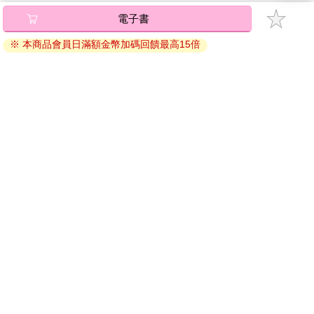
電子書
※ 本商品會員日滿額金幣加碼回饋最高15倍
關於我們
門市查詢
分紅大聯盟
客服中心
加好友
訂閱
粉絲團
追蹤
聯絡我們
公司名稱：金石網絡股份有限公司
統編 : 70832800
食品業者登錄字號：A-170832800-00000-6
Copyright© 2000–2026 金石網絡股份有限公司
0806_a861311