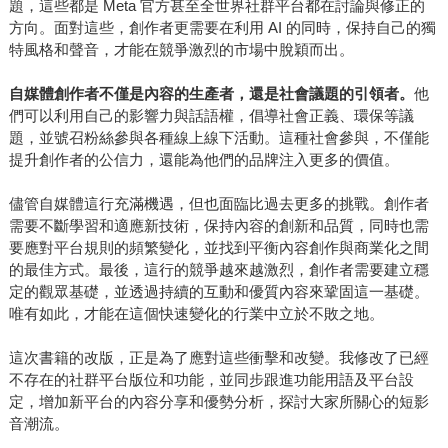
題，這些都是 Meta 官方甚至全世界社群平台都在討論與修正的
方向。面對這些，創作者更需要在利用 AI 的同時，保持自己的獨
特風格和聲音，才能在競爭激烈的市場中脫穎而出。
自媒體創作者不僅是內容的生產者，還是社會議題的引領者。
他
們可以利用自己的影響力與話語權，倡導社會正義、環保等議
題，並號召粉絲參與各種線上線下活動。這種社會參與，不僅能
提升創作者的公信力，還能為他們的品牌注入更多的價值。
儘管自媒體這行充滿機遇，但也面臨比過去更多的挑戰。創作者
需要不斷學習和適應新技術，保持內容的創新和品質，同時也需
要應對平台規則的頻繁變化，並找到平衡內容創作與商業化之間
的最佳方式。最後，這行的競爭越來越激烈，創作者需要建立穩
定的觀眾基礎，並透過持續的互動和優質內容來鞏固這一基礎。
唯有如此，才能在這個快速變化的行業中立於不敗之地。
這次書籍的改版，正是為了應對這些衝擊和改變。我修改了已經
不存在的社群平台版位和功能，並同步跟進功能用語及平台設
定，增加新平台的內容分享和優勢分析，探討大家所關心的短影
音潮流。