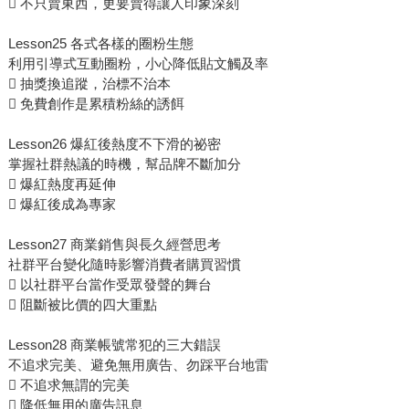
 不只賣東西，更要賣得讓人印象深刻
Lesson25 各式各樣的圈粉生態
利用引導式互動圈粉，小心降低貼文觸及率
 抽獎換追蹤，治標不治本
 免費創作是累積粉絲的誘餌
Lesson26 爆紅後熱度不下滑的祕密
掌握社群熱議的時機，幫品牌不斷加分
 爆紅熱度再延伸
 爆紅後成為專家
Lesson27 商業銷售與長久經營思考
社群平台變化隨時影響消費者購買習慣
 以社群平台當作受眾發聲的舞台
 阻斷被比價的四大重點
Lesson28 商業帳號常犯的三大錯誤
不追求完美、避免無用廣告、勿踩平台地雷
 不追求無謂的完美
 降低無用的廣告訊息