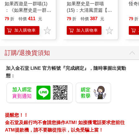
如果西遊是一群喵(1)
如果歷史是一群喵
怪奇
：《如果歷史是一群
(15)：大清風雲篇【萌
喵》作者最新力作，附
貓漫畫學歷史】
411
387
79
折
特價
元
79
折
特價
元
79
折
【首卷特典】拉頁
加入購物車
加入購物車
訂購/退換貨須知
加入金石堂 LINE 官方帳號『完成綁定』，隨時掌握出貨動
態：
提醒您！！
金石堂及銀行均不會請您操作ATM! 如接獲電話要求您前往
ATM提款機，請不要聽從指示，以免受騙上當！