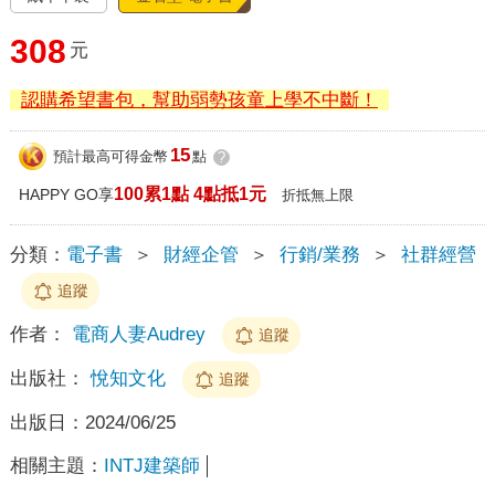
308
元
認購希望書包，幫助弱勢孩童上學不中斷！
15
預計最高可得金幣
點
?
100累1點 4點抵1元
HAPPY GO享
折抵無上限
分類：
電子書
＞
財經企管
＞
行銷/業務
＞
社群經營
追蹤
作者：
電商人妻Audrey
追蹤
出版社：
悅知文化
追蹤
出版日：
2024/06/25
相關主題：
INTJ建築師