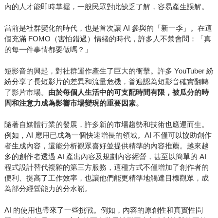
內的人才能即時掌握，一般民眾對此缺乏了解，容易產生誤解。
當前是社群變化的時代，也是首次讓 AI 參與的「新一季」。在這
個充滿 FOMO（害怕錯過）情緒的時代，許多人不禁會問：「真
的每一件事情都要做嗎？」
短影音的興起，對社群運作產生了巨大的衝擊。許多 YouTuber 紛
紛分享了長短影片的差異和流量危機，普遍認為短影音確實翻轉
了影片市場。
由於每個人生活中的可支配時間有限，被瓜分的時
間和注意力成為影響市場變現的重要因素。
隨著自媒體行業的發展，許多新的市場趨勢和技術也應運而生。
例如，AI 應用已成為一個快速增長的領域。AI 不僅可以協助創作
者生成內容，還能分析觀眾喜好並提供精準的內容推薦。越來越
多的創作者透過 AI 產出內容及規劃內容經營，甚至以簡單的 AI
程式設計替代複雜的第三方服務，這種方式不僅增加了創作者的
便利、提高了工作效率，也讓他們能更精準地觸達目標觀眾，成
為部分經營能力的分水嶺。
AI 的使用也帶來了一些挑戰。例如，內容的原創性和真實性問