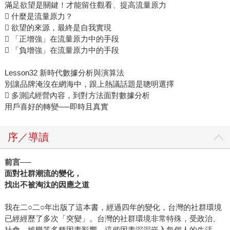
滿足欲望是關鍵！才能留住觀看、提高流量原力
 什麼是流量原力？
 欲望的來源，最終是自我實現
 「正增強」在流量原力中的手段
 「負增強」在流量原力中的手段
Lesson32 新時代數據分析與演算法
別讓品牌淹沒在網海中，跟上熱議話題是聰明選擇
 多測試經營內容，到對方法面對數據分析
用戶喜好的轉變──即時且真實
序／導讀
前言──
面對社群潮流的變化，
找出不被淘汰的因應之道
我在二○二○年出版了這本書，經過四年的變化，台灣的社群環境
已經經歷了多次「突變」。台灣的社群環境非常特殊，受政治、
社會、娛樂等多種因素影響，這些因素深深嵌入每個人的生活，