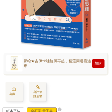
呀哈★吉伊卡哇旋風再起，精選周邊看過
加購
來
寫評價
喜歡+1
賺金幣
?
紙本平裝
金石堂 電子書