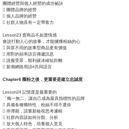
團體經營與個人經營的成功祕訣
 團體品牌的經營
 個人品牌的經營
 社群人物具有一定帶客力
Lesson23 賣商品不如賣情感
會說打動人心的故事，才能擄獲粉絲的心
 與眾不同的故事型商品更有價值
 用對的頻率語言傳遞訊息
 說服受眾，順利破冰縮短距離
 新潮網路用語≠共同語言
Chapter6 圈粉之後，更重要是建立忠誠度
Lesson24 記憶度是最重要的
「獨一無二」讓自己成為最具指標性的品牌
 具備各種獨特性，粉絲不得不選你
 停滯期，請重新檢視思考邏輯
 社群內容該如何分類、分析
 放大個人特色，培養個人意見