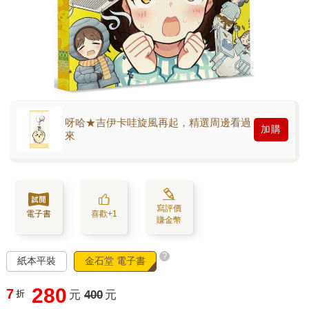
呀哈★吉伊卡哇旋風再起，精選周邊看過
加購
來
寫評價
電子書
喜歡+1
賺金幣
?
紙本平裝
金石堂 電子書
280
7
折
元
400
元