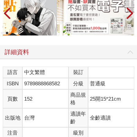
詳細資料
語言
中文繁體
裝訂
ISBN
9789888868582
分級
普通級
商品規
頁數
152
25開15*21cm
格
適讀年
出版地
台灣
全齡適讀
齡
注音
級別