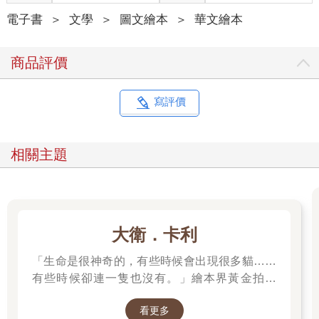
電子書
＞
文學
＞
圖文繪本
＞
華文繪本
商品評價
寫評價
相關主題
大衛．卡利
「生命是很神奇的，有些時候會出現很多貓……
有些時候卻連一隻也沒有。」繪本界黃金拍檔
——大衛．卡利＆莫尼卡．巴倫可，溫馨療癒新
看更多
作！繼《作家和他的狗》後，再次聯手打造動人