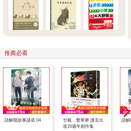
推薦必看
請解開故事謎底 04
廿載．繁華夢 護玄出
請解
道20週年創作集