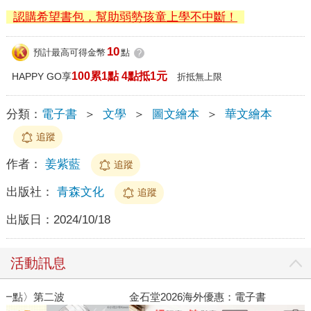
認購希望書包，幫助弱勢孩童上學不中斷！
10
預計最高可得金幣
點
?
100累1點 4點抵1元
HAPPY GO享
折抵無上限
分類：
電子書
＞
文學
＞
圖文繪本
＞
華文繪本
追蹤
作者：
姜紫藍
追蹤
出版社：
青森文化
追蹤
出版日：
2024/10/18
活動訊息
金石堂2026海外優惠：電子書