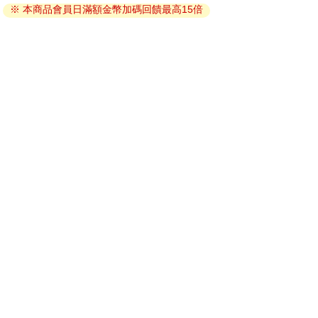
※ 本商品會員日滿額金幣加碼回饋最高15倍
因版權保護，您在金石堂所購買的電子書僅能以金石堂專屬
的閱讀軟體開啟閱讀，無法以其他閱讀器或直接下載檔案。
依據「消費者保護法」第19條及行政院消費者保護處公告之
「通訊交易解除權合理例外情事適用準則」，非以有形媒介
提供之數位內容或一經提供即為完成之線上服務，經消費者
事先同意始提供。（如：電子書、電子雜誌、下載版軟體、
虛擬商品…等），
不受「網購服務需提供七日鑑賞期」的限
制
。為維護您的權益，建議您先使用「試閱」功能後再付款
購買。