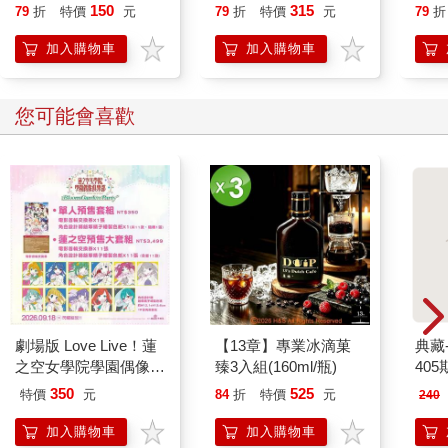
150
315
79
折
特價
元
79
折
特價
元
79
折
加入購物車
加入購物車
您可能會喜歡
劇場版 Love Live！蓮
【13章】專業冰滴菓
典藏
之空女學院學園偶像俱
臻3入組(160ml/瓶)
405
樂部 Bloom Garden
350
525
特價
元
84
折
特價
元
240
Party單人套票
加入購物車
加入購物車