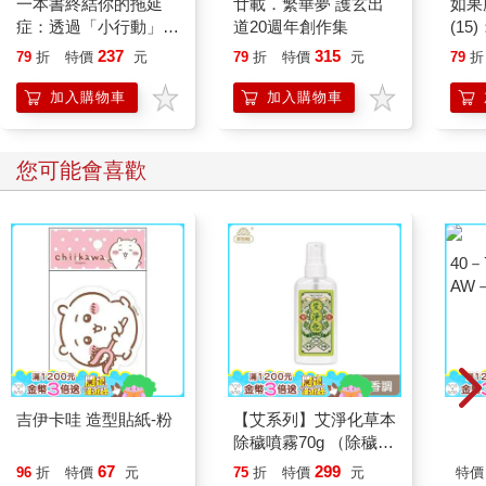
一本書終結你的拖延
廿載．繁華夢 護玄出
如果
症：透過「小行動」打
道20週年創作集
(1
開大腦的行動開關，懶
貓漫
237
315
79
折
特價
元
79
折
特價
元
79
折
人也能變身「行動派」
的37個科學方法
加入購物車
加入購物車
您可能會喜歡
吉伊卡哇 造型貼紙-粉
【艾系列】艾淨化草本
40
除穢噴霧70g （除穢/
AW－
平安/淨化/艾草/芙蓉/
67
299
96
折
特價
元
75
折
特價
元
特價