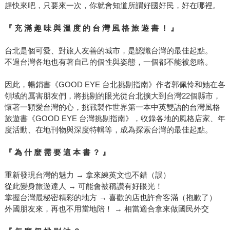
趕快來吧，只要來一次，你就會知道所謂好國好民，好在哪裡。
『 充 滿 趣 味 與 溫 度 的 台 灣 風 格 旅 遊 書 ！ 』
台北是個可愛、對旅人友善的城市，是認識台灣的最佳起點。
不過台灣各地也有著自己的個性與姿態，一個都不能被忽略。
因此，暢銷書《GOOD EYE 台北挑剔指南》作者郭佩怜和她在各
領域的厲害朋友們，將挑剔的眼光從台北擴大到台灣22個縣市，
懷著一顆愛台灣的心，挑戰製作世界第一本中英雙語的台灣風格
旅遊書《GOOD EYE 台灣挑剔指南》，收錄各地的風格店家、年
度活動、在地刊物與深度特輯等，成為探索台灣的最佳起點。
『 為 什 麼 需 要 這 本 書 ？ 』
重新發現台灣的魅力 → 拿來練英文也不錯（誤）
從此變身旅遊達人 → 可能會被稱讚有好眼光！
掌握台灣最秘密精彩的地方 → 喜歡的店也許會客滿（抱歉了）
外國朋友來，再也不用當地陪！ → 相當適合拿來做國民外交