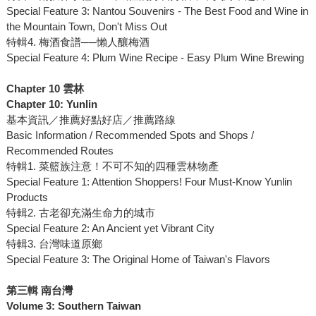
Special Feature 3: Nantou Souvenirs - The Best Food and Wine in
the Mountain Town, Don't Miss Out
特輯4. 梅酒食譜──懶人釀梅酒
Special Feature 4: Plum Wine Recipe - Easy Plum Wine Brewing
Chapter 10 雲林
Chapter 10: Yunlin
基本資訊／推薦好點好店／推薦路線
Basic Information / Recommended Spots and Shops /
Recommended Routes
特輯1. 菜籃族注意！不可不知的四種雲林物產
Special Feature 1: Attention Shoppers! Four Must-Know Yunlin
Products
特輯2. 古老卻充滿生命力的城市
Special Feature 2: An Ancient yet Vibrant City
特輯3. 台灣味道原鄉
Special Feature 3: The Original Home of Taiwan's Flavors
第三輯 南台灣
Volume 3: Southern Taiwan