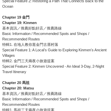
Special Feature 2: Restoring a Path That Connects Back to the
Ocean
Chapter 19 金門
Chapter 19: Kinmen
基本資訊／推薦好點好店／推薦路線
Basic Information / Recommended Spots and Shops /
Recommended Routes
特輯1. 在地人教你逛金門古厝村落
Special Feature 1: A Local's Guide to Exploring Kinmen's Ancient
Villages
特輯2. 金門三天兩夜小旅遊提案
Special Feature 2: Kinmen Uncovered - An Ideal 3-Day, 2-Night
Travel Itinerary
Chapter 20 馬祖
Chapter 20: Matsu
基本資訊／推薦好點好店／推薦路線
Basic Information / Recommended Spots and Shops /
Recommended Routes
特輯1. 馬祖三天兩夜小旅遊提案