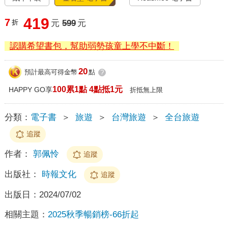
419
7
折
元
599
元
認購希望書包，幫助弱勢孩童上學不中斷！
20
預計最高可得金幣
點
?
100累1點 4點抵1元
HAPPY GO享
折抵無上限
分類：
電子書
＞
旅遊
＞
台灣旅遊
＞
全台旅遊
追蹤
作者：
郭佩怜
追蹤
出版社：
時報文化
追蹤
出版日：
2024/07/02
相關主題：
2025秋季暢銷榜-66折起