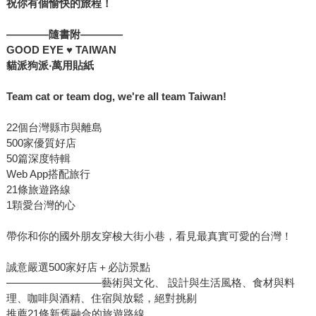
祝你有個愉快的旅程！
————
隨書附————
GOOD EYE
♥
TAIWAN
貓派狗派‧萬用貼紙
Team cat or team dog, we're all team Taiwan!
22個台灣縣市與離島
500家優質好店
50篇深度特輯
Web App搭配旅行
21條旅遊路線
1顆愛台灣的心
帶你和你的國外朋友穿梭大街小巷，看見最真實可愛的台灣！
誠意嚴選500家好店＋必訪景點
—————————藝術與文化、 設計與生活風格、食材與料
理、咖啡與酒精、住宿與放鬆，絕對挑剔
推薦21條新舊融合的旅遊路線