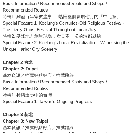
Basic Information / Recommended Spots and Shops /
Recommended Routes
特輯1. 雞籠百年宗教盛事──熱鬧整個農曆七月的「中元祭」
Special Feature 1: Keelung's Centuries-Old Religious Festival -
The Lively Ghost Festival Throughout Lunar July
特輯2. 基隆地方創生現場，看見不一樣的港都風貌
Special Feature 2: Keelung's Local Revitalization - Witnessing the
Unique Harbor City Scenery
Chapter 2 台北
Chapter 2: Taipei
基本資訊／推薦好點好店／推薦路線
Basic Information / Recommended Spots and Shops /
Recommended Routes
特輯1. 持續進步中的台灣
Special Feature 1: Taiwan's Ongoing Progress
Chapter 3 新北
Chapter 3: New Taipei
基本資訊／推薦好點好店／推薦路線