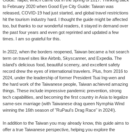
to February 2020 when Good Eye City Guide: Taiwan was
released, COVID-19 had just started, and global travel restrictions
hit the tourism industry hard. I thought the guide might be affected
too, but thanks to our wonderful readers, it stayed in demand over
the past four years and even got reprinted and updated a few
times. I am so grateful for this.
In 2022, when the borders reopened, Taiwan became a hot search
term on travel sites like Airbnb, Skyscanner, and Expedia. The
island’s delicious food, beautiful scenery, and excellent safety
record drew the eyes of international travelers. Plus, from 2016 to
2024, under the leadership of former President Tsai Ing-wen and
the hard work of the Taiwanese people, Taiwan achieved amazing
things. These include impressive pandemic prevention, strong
tech capabilities, and becoming the first country in Asia to legalize
same-sex marriage (with Taiwanese drag queen Nymphia Wind
winning the 16th season of "RuPaul's Drag Race" in 2024!).
In addition to the Taiwan you may already know, this guide aims to
offer a true Taiwanese perspective, helping you explore the