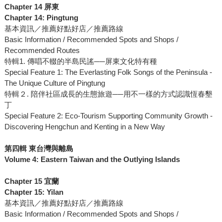
Chapter 14 屏東
Chapter 14: Pingtung
基本資訊／推薦好點好店／推薦路線
Basic Information / Recommended Spots and Shops /
Recommended Routes
特輯1. 傳唱不輟的半島民謠──屏東文化特有種
Special Feature 1: The Everlasting Folk Songs of the Peninsula -
The Unique Culture of Pingtung
特輯２. 陪伴社區成長的生態旅遊──用不一樣的方式認識恆春墾
丁
Special Feature 2: Eco-Tourism Supporting Community Growth -
Discovering Hengchun and Kenting in a New Way
第四輯 東台灣與離島
Volume 4: Eastern Taiwan and the Outlying Islands
Chapter 15 宜蘭
Chapter 15: Yilan
基本資訊／推薦好點好店／推薦路線
Basic Information / Recommended Spots and Shops /