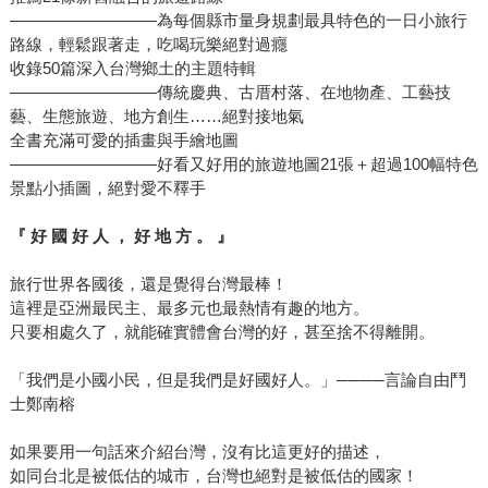
—————————為每個縣市量身規劃最具特色的一日小旅行
路線，輕鬆跟著走，吃喝玩樂絕對過癮
收錄50篇深入台灣鄉土的主題特輯
—————————傳統慶典、古厝村落、在地物產、工藝技
藝、生態旅遊、地方創生……絕對接地氣
全書充滿可愛的插畫與手繪地圖
—————————好看又好用的旅遊地圖21張＋超過100幅特色
景點小插圖，絕對愛不釋手
『 好 國 好 人 ， 好 地 方 。 』
旅行世界各國後，還是覺得台灣最棒！
這裡是亞洲最民主、最多元也最熱情有趣的地方。
只要相處久了，就能確實體會台灣的好，甚至捨不得離開。
「我們是小國小民，但是我們是好國好人。」────言論自由鬥
士鄭南榕
如果要用一句話來介紹台灣，沒有比這更好的描述，
如同台北是被低估的城市，台灣也絕對是被低估的國家！