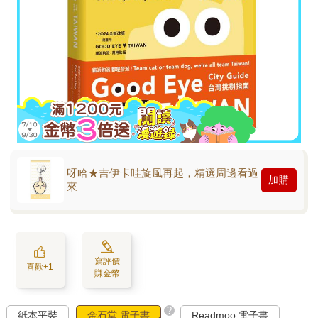
呀哈★吉伊卡哇旋風再起，精選周邊看過
加購
來
寫評價
喜歡+1
賺金幣
?
紙本平裝
金石堂 電子書
Readmoo 電子書