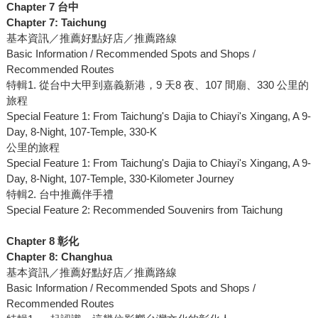
Chapter 7 台中
Chapter 7: Taichung
基本資訊／推薦好點好店／推薦路線
Basic Information / Recommended Spots and Shops /
Recommended Routes
特輯1. 從台中大甲到嘉義新港，9 天8 夜、107 間廟、330 公里的
旅程
Special Feature 1: From Taichung's Dajia to Chiayi's Xingang, A 9-
Day, 8-Night, 107-Temple, 330-K
公里的旅程
Special Feature 1: From Taichung's Dajia to Chiayi's Xingang, A 9-
Day, 8-Night, 107-Temple, 330-Kilometer Journey
特輯2. 台中推薦伴手禮
Special Feature 2: Recommended Souvenirs from Taichung
Chapter 8 彰化
Chapter 8: Changhua
基本資訊／推薦好點好店／推薦路線
Basic Information / Recommended Spots and Shops /
Recommended Routes