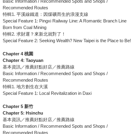
Basic Information / Recommended Spots and Shops /
Recommended Routes
特輯1. 平溪線鐵道：因煤礦而生的浪漫支線
Special Feature 1: Pingxi Railway Line: A Romantic Branch Line
Born from Coal Mining
特輯2. 求財運？來新北就對了！
Special Feature 2: Seeking Wealth? New Taipei is the Place to Be!
Chapter 4 桃園
Chapter 4: Taoyuan
基本資訊／推薦好點好店／推薦路線
Basic Information / Recommended Spots and Shops /
Recommended Routes
特輯1. 地方創生在大溪
Special Feature 1: Local Revitalization in Daxi
Chapter 5 新竹
Chapter 5: Hsinchu
基本資訊／推薦好點好店／推薦路線
Basic Information / Recommended Spots and Shops /
Recommended Routes