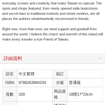
everyday scenes and creativity that make Taiwan so special. The
spots and shops featured, from newly opened indie bookstores
and secret bars to traditional markets and street vendors, are all
places the authors wholeheartedly recommend to friends.
Right now, more than ever, we need support and goodwill from
around the world. I believe the charm and warmth of this island will
make every traveler a true Friend of Taiwan.
詳細資料
語言
中文繁體
裝訂
ISBN
9786263964204
分級
普通級
商品規
頁數
328
18開17*23cm
格