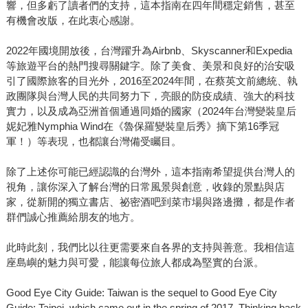
響，但多虧了讀者們的支持，這本指南在四年間穩定銷售，甚至
有機會改版，在此衷心感謝。
2022年國境開放後，台灣躍升為Airbnb、Skyscanner和Expedia
等旅遊平台的熱門搜尋關鍵字。除了美食、美景和良好的治安吸
引了國際旅客的目光外，2016至2024年間，在蔡英文前總統、執
政團隊與台灣人民的共同努力下，亮眼的防疫成績、強大的科技
實力，以及成為亞洲首個通過同婚的國家（2024年台灣變裝皇后
妮妃雅Nymphia Wind在《魯保羅變裝皇后秀》摘下第16季冠
軍！）等表現，也都讓台灣備受矚目。
除了上述你可能已經認識的台灣外，這本指南希望提供台灣人的
視角，讓你深入了解台灣的日常風景與創意，收錄的景點與店
家，從新開的獨立書店、祕密酒吧到菜市場與路邊攤，都是作者
群們誠心推薦給朋友的地方。
此時此刻，我們比以往更需要來自各界的支持與善意。我相信這
座島嶼的魅力與可愛，能讓每位旅人都成為堅實的台派。
Good Eye City Guide: Taiwan is the sequel to Good Eye City
Guide: Taipei, which came out in the spring of 2017. Thinking back