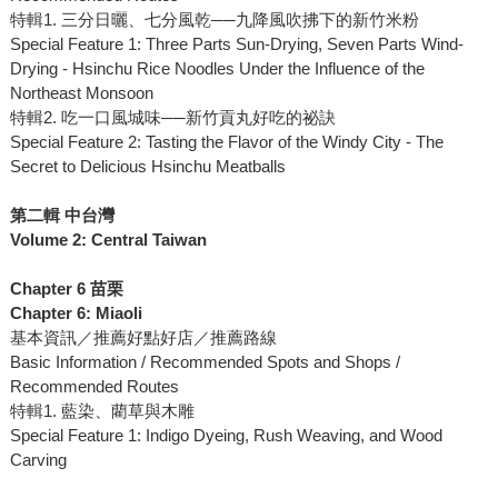
特輯1. 三分日曬、七分風乾──九降風吹拂下的新竹米粉
Special Feature 1: Three Parts Sun-Drying, Seven Parts Wind-
Drying - Hsinchu Rice Noodles Under the Influence of the
Northeast Monsoon
特輯2. 吃一口風城味──新竹貢丸好吃的祕訣
Special Feature 2: Tasting the Flavor of the Windy City - The
Secret to Delicious Hsinchu Meatballs
第二輯 中台灣
Volume 2: Central Taiwan
Chapter 6 苗栗
Chapter 6: Miaoli
基本資訊／推薦好點好店／推薦路線
Basic Information / Recommended Spots and Shops /
Recommended Routes
特輯1. 藍染、藺草與木雕
Special Feature 1: Indigo Dyeing, Rush Weaving, and Wood
Carving