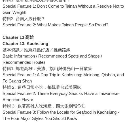
Special Feature 1: Don't Come to Tainan Without a Resolve Not to
Gain Weight!
特輯2. 台南人跩什麼？
Special Feature 2: What Makes Tainan People So Proud?
Chapter 13 高雄
Chapter 13: Kaohsiung
基本資訊／推薦好點好店／推薦路線
Basic Information / Recommended Spots and Shops /
Recommended Routes
特輯1. 郊遊高雄：美濃、旗山與佛光山一日散策
Special Feature 1: A Day Trip in Kaohsiung: Meinong, Qishan, and
Fo Guang Shan
特輯２. 這些日常小吃，都飄著台式美國味
Special Feature 2: These Everyday Snacks Have a Taiwanese-
American Flavor
特輯３. 跟著高雄人吃海產，四大派別報你知
Special Feature 3: Follow the Locals for Seafood in Kaohsiung -
The Four Major Styles You Should Know