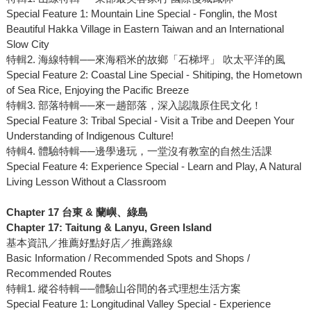
Special Feature 1: Mountain Line Special - Fonglin, the Most
Beautiful Hakka Village in Eastern Taiwan and an International
Slow City
特輯2. 海線特輯──來海稻米的故鄉「石梯坪」 吹太平洋的風
Special Feature 2: Coastal Line Special - Shitiping, the Hometown
of Sea Rice, Enjoying the Pacific Breeze
特輯3. 部落特輯──來一趟部落，深入認識原住民文化！
Special Feature 3: Tribal Special - Visit a Tribe and Deepen Your
Understanding of Indigenous Culture!
特輯4. 體驗特輯──邊學邊玩，一堂沒有教室的自然生活課
Special Feature 4: Experience Special - Learn and Play, A Natural
Living Lesson Without a Classroom
Chapter 17 台東 & 蘭嶼、綠島
Chapter 17: Taitung & Lanyu, Green Island
基本資訊／推薦好點好店／推薦路線
Basic Information / Recommended Spots and Shops /
Recommended Routes
特輯1. 縱谷特輯──體驗山谷間的各式理想生活方案
Special Feature 1: Longitudinal Valley Special - Experience