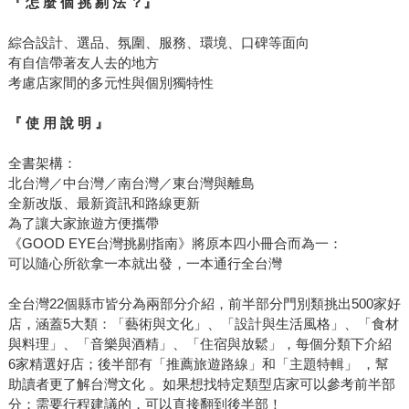
『 怎 麼 個 挑 剔 法 ？』
綜合設計、選品、氛圍、服務、環境、口碑等面向
有自信帶著友人去的地方
考慮店家間的多元性與個別獨特性
『 使 用 說 明 』
全書架構：
北台灣／中台灣／南台灣／東台灣與離島
全新改版、最新資訊和路線更新
為了讓大家旅遊方便攜帶
《GOOD EYE台灣挑剔指南》將原本四小冊合而為一：
可以隨心所欲拿一本就出發，一本通行全台灣
全台灣22個縣市皆分為兩部分介紹，前半部分門別類挑出500家好
店，涵蓋5大類：「藝術與文化」、「設計與生活風格」、「食材
與料理」、「音樂與酒精」、「住宿與放鬆」，每個分類下介紹
6家精選好店；後半部有「推薦旅遊路線」和「主題特輯」 ，幫
助讀者更了解台灣文化 。如果想找特定類型店家可以參考前半部
分；需要行程建議的，可以直接翻到後半部！