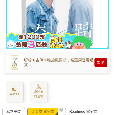
呀哈★吉伊卡哇旋風再起，精選周邊看過
加購
來
寫評價
喜歡+1
賺金幣
?
紙本平裝
金石堂 電子書
Readmoo 電子書