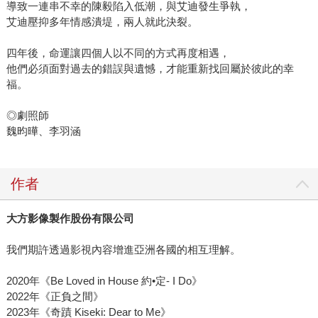
導致一連串不幸的陳毅陷入低潮，與艾迪發生爭執，
艾迪壓抑多年情感潰堤，兩人就此決裂。
四年後，命運讓四個人以不同的方式再度相遇，
他們必須面對過去的錯誤與遺憾，才能重新找回屬於彼此的幸
福。
◎劇照師
魏昀曄、李羽涵
作者
大方影像製作股份有限公司
我們期許透過影視內容增進亞洲各國的相互理解。
2020年《Be Loved in House 約•定- I Do》
2022年《正負之間》
2023年《奇蹟 Kiseki: Dear to Me》