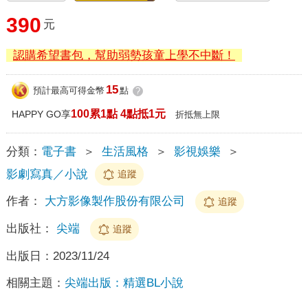
390
元
認購希望書包，幫助弱勢孩童上學不中斷！
15
預計最高可得金幣
點
?
100累1點 4點抵1元
HAPPY GO享
折抵無上限
分類：
電子書
＞
生活風格
＞
影視娛樂
＞
影劇寫真／小說
追蹤
作者：
大方影像製作股份有限公司
追蹤
出版社：
尖端
追蹤
出版日：
2023/11/24
相關主題：
尖端出版：精選BL小說