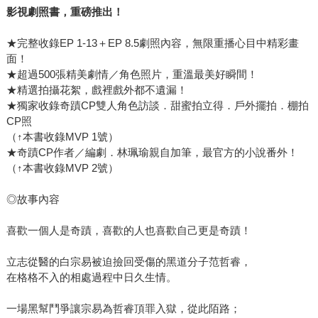
影視劇照書，重磅推出！
★完整收錄EP 1-13＋EP 8.5劇照內容，無限重播心目中精彩畫
面！
★超過500張精美劇情／角色照片，重溫最美好瞬間！
★精選拍攝花絮，戲裡戲外都不遺漏！
★獨家收錄奇蹟CP雙人角色訪談．甜蜜拍立得．戶外擺拍．棚拍
CP照
（↑本書收錄MVP 1號）
★奇蹟CP作者／編劇．林珮瑜親自加筆，最官方的小說番外！
（↑本書收錄MVP 2號）
◎故事內容
喜歡一個人是奇蹟，喜歡的人也喜歡自己更是奇蹟！
立志從醫的白宗易被迫撿回受傷的黑道分子范哲睿，
在格格不入的相處過程中日久生情。
一場黑幫鬥爭讓宗易為哲睿頂罪入獄，從此陌路；