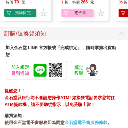
本搞定外貿全流程【有
70
266
特價
元
7
折
特價
元
95
折
聲】
預購限定
電子書
訂購/退換貨須知
加入金石堂 LINE 官方帳號『完成綁定』，隨時掌握出貨動
態：
提醒您！！
金石堂及銀行均不會請您操作ATM! 如接獲電話要求您前往
ATM提款機，請不要聽從指示，以免受騙上當！
購買須知：
使用金石堂電子書服務即為同意
金石堂電子書服務條款
。