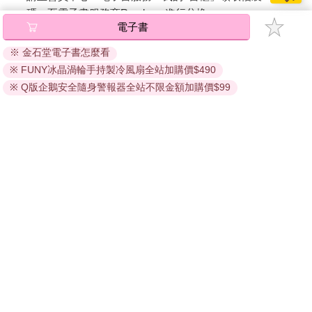
碼』至電子書服務商Readmoo進行兌換。
電子書
退換貨須知：
※ 金石堂電子書怎麼看
因版權保護，您在金石堂所購買的電子書僅能以金石堂專屬
※ FUNY冰晶渦輪手持製冷風扇全站加購價$490
的閱讀軟體開啟閱讀，無法以其他閱讀器或直接下載檔案。
依據「消費者保護法」第19條及行政院消費者保護處公告之
※ Q版企鵝安全隨身警報器全站不限金額加購價$99
「通訊交易解除權合理例外情事適用準則」，非以有形媒介
提供之數位內容或一經提供即為完成之線上服務，經消費者
事先同意始提供。（如：電子書、電子雜誌、下載版軟體、
虛擬商品…等），
不受「網購服務需提供七日鑑賞期」的限
制
。為維護您的權益，建議您先使用「試閱」功能後再付款
購買。