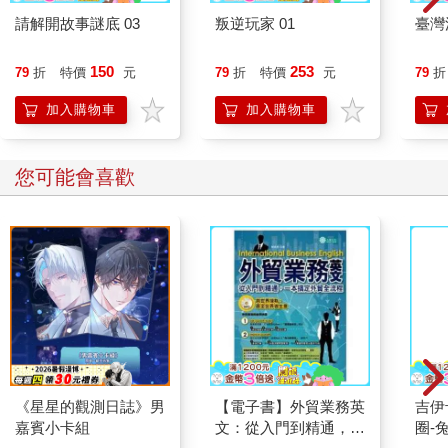
請解開故事謎底 03
叛逆玩家 01
臺灣
150
253
79
折
特價
元
79
折
特價
元
79
折
加入購物車
加入購物車
您可能會喜歡
《星星的觀測日誌》男
【電子書】外貿業務英
吉伊卡哇 
嘉賓小卡組
文：從入門到精通，一
圈-