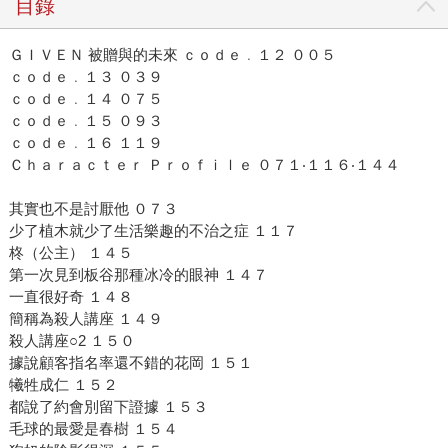
目錄
ＧＩＶＥＮ 被贈與的未來 ｃｏｄｅ﹒１２ ００５
ｃｏｄｅ﹒１３ ０３９
ｃｏｄｅ﹒１４ ０７５
ｃｏｄｅ﹒１５ ０９３
ｃｏｄｅ﹒１６ １１９
Ｃｈａｒａｃｔｅｒ Ｐｒｏｆｉｌｅ ０７１‧１１６‧１４４
其實也不是討厭他 ０７３
少了植木就少了生活樂趣的不治之症 １１７
柊（公主） １４５
第一次見到板谷那種冰冷的眼神 １４７
一直很好奇 １４８
簡稱為殺人講座 １４９
殺人講座○2 １５０
據說顧客指名率還不錯的花岡 １５１
犧牲成仁 １５２
都說了約會別留下證據 １５３
毛球的最愛是春樹 １５４