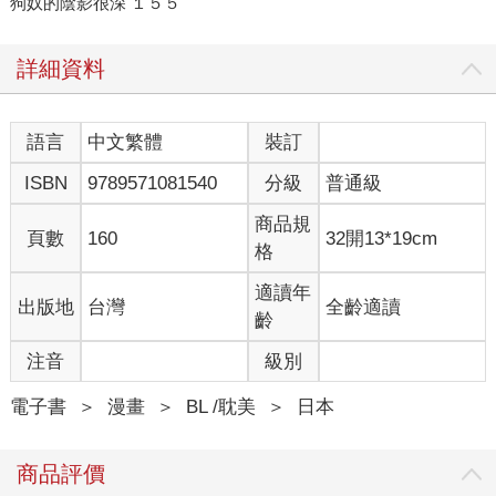
狗奴的陰影很深 １５５
詳細資料
語言
中文繁體
裝訂
ISBN
9789571081540
分級
普通級
商品規
頁數
160
32開13*19cm
格
適讀年
出版地
台灣
全齡適讀
齡
注音
級別
電子書
＞
漫畫
＞
BL /耽美
＞
日本
商品評價