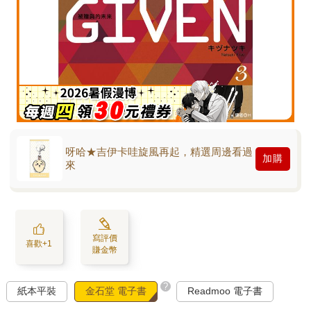
呀哈★吉伊卡哇旋風再起，精選周邊看過
加購
來
寫評價
喜歡+1
賺金幣
?
紙本平裝
金石堂 電子書
Readmoo 電子書