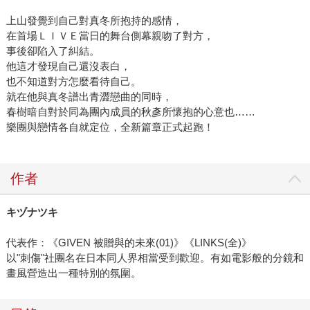
上山發覺到自己對真冬所抱持的感情，
在首場ＬＩＶＥ當日的舞台側幕親吻了對方，
事後卻陷入了糾結。
他這才發現自己還沒表白，
也不知道對方怎麼看待自己。
就在他與真冬譜出青澀戀曲的同時，
春樹暗自對於同為團內成員的秋彥所懷抱的心意也……
樂團與戀情各自就定位，全新篇章正式起跑！
作者
キヅナツキ
代表作：《GIVEN 被贈與的未來(01)》《LINKS(全)》
以"刺傷"社團名在日本同人界相當受到歡迎。有如電影般的分鏡和
畫風營造出一種特別的氛圍。