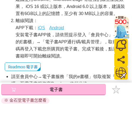
果， iOS 16 或以上版本，Android 6.0 以上版本，建議裝
置有6GB以上的記憶體，至少有 30 MB以上的容量。
離線閱讀：
APP下載：
iOS
Android
安裝電子書APP後，請依照提示登入「會員中心」→「我
的E書櫃」→「電子書APP通行碼/載具管理」，取得通行
碼再登入下載您所購買的電子書。完成下載後，點選任一
書籍即可開始離線閱讀。
請至會員中心→電子書服務「我的e書櫃」領取複製『兌換
碼』至電子書服務商Readmoo進行兌換。
電子書
退換貨須知：
※ 金石堂電子書怎麼看
因版權保護，您在金石堂所購買的電子書僅能以金石堂專屬
的閱讀軟體開啟閱讀，無法以其他閱讀器或直接下載檔案。
依據「消費者保護法」第19條及行政院消費者保護處公告之
「通訊交易解除權合理例外情事適用準則」，非以有形媒介
提供之數位內容或一經提供即為完成之線上服務，經消費者