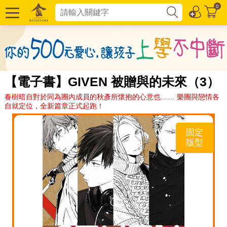
0
【電子書】GIVEN 被贈與的未來（3）
春樹暗自對於同為團內成員的秋彥所懷抱的心意也…… 樂團與戀情各
自就定位，全新篇章正式起跑！
固定
版型