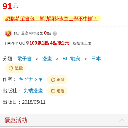
91
元
認購希望書包，幫助弱勢孩童上學不中斷！
0
預計最高可得金幣
點
?
100累1點 4點抵1元
HAPPY GO享
折抵無上限
分類：
電子書
＞
漫畫
＞
BL /耽美
＞
日本
追蹤
作者：
キヅナツキ
追蹤
出版社：
尖端漫畫
追蹤
出版日：
2018/05/11
優惠活動