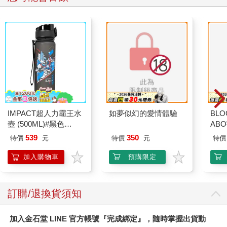
IMPACT超人力霸王水
如夢似幻的愛情體驗
BLO
壺 (500ML)#黑色
AB
IMUTB01BK
539
350
特價
元
特價
元
特價
加入購物車
預購限定
訂購/退換貨須知
加入金石堂 LINE 官方帳號『完成綁定』，隨時掌握出貨動