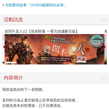
另類愛情故事「GIVEN被贈與的未來」
活動訊息
春光ｘ奇幻基地｜全書系展
內容簡介
我想成為你的下一首戀曲。
直到昨日為止還甘願僅止於單相思的這份情感，
在聽見真冬的歌聲後，已不自覺潰堤。