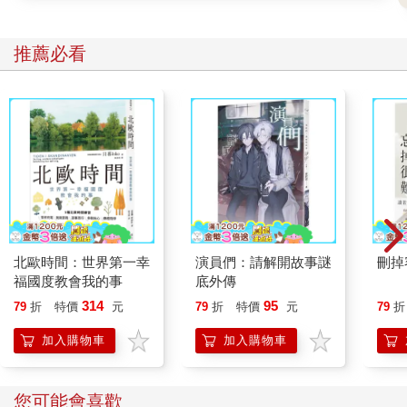
推薦必看
北歐時間：世界第一幸
演員們：請解開故事謎
刪掉
福國度教會我的事
底外傳
314
95
79
折
特價
元
79
折
特價
元
79
折
加入購物車
加入購物車
您可能會喜歡