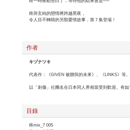
柊一時衝動告白了，等待他的結果會是──
柊與玄純的戀情將跨越黑夜，
令人目不轉睛的另類愛情故事，第７集登場！
作者
キヅナツキ
代表作：《GIVEN 被贈與的未來》、《LINKS》等
以「刺傷」社團名在日本同人界相當受到歡迎。有如
目錄
柊mix_7 005