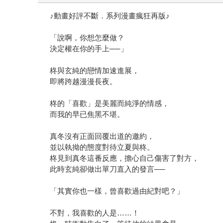
♪動畫好評不斷．系列漫畫瘋狂再版♪
「說啊，你想怎麼做？
決定權在你的手上──」
柊與玄純的戀情加速進展，
即將跨越漫漫長夜。
柊的「喜歡」是美麗而純淨的情感，
而我的早已焦黑不堪。
真冬沒有正面回覆出道的邀約，
並以執拗的態度對待立夏與柊。
柊見到真冬這番反應，擔心自己傷害了對方，
此時玄純卻做出單刀直入的發言──
「其實你也一樣，曾喜歡過由紀對吧？」
不對，我喜歡的人是……！