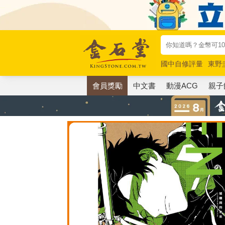
國中自修評量
東野
唯紅花綻放
奧德賽
會員獎勵
中文書
動漫ACG
親子