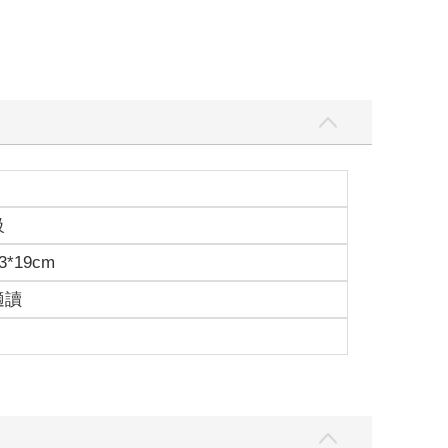
級
3*19cm
適讀