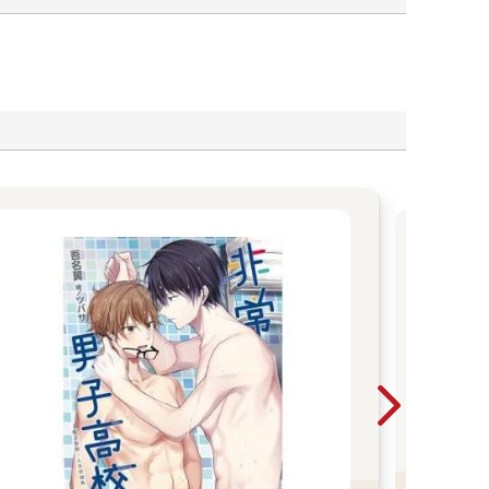
【
轉
OL
明是
對她