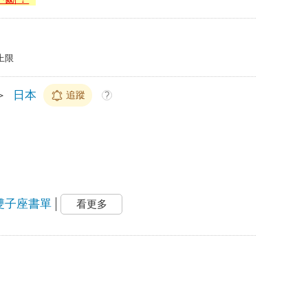
上限
＞
日本
追蹤
?
雙子座書單
看更多