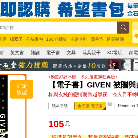
圭吾
楊双子
公益書包
16647續集
吉伊卡哇
高希均
通靈藥師
路邊攤新作
馬斯克
玩具總動員5
超慢跑
館
英文書
雜誌
電子書
文具
玩具親子
3C電玩
家
♪動畫好評不斷．系列漫畫瘋狂再版♪
【電子書】GIVEN 被贈
固定
版型
柊與玄純的戀情將跨越黑夜，令人目不轉
?
紙本平裝
金石堂 電子書
Readmoo
105
元
認購希望書包，幫助弱勢孩童上學不