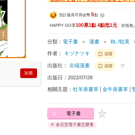
5
預計最高可得金幣
點
?
100累1點 4點抵1元
HAPPY GO享
折抵無
分類：
電子書
＞
漫畫
＞
BL /耽美
作者：
キヅナツキ
追蹤
出版社：
尖端漫畫
追蹤
?
加購
出版日：
2022/07/28
相關主題：
牡羊座書單
金牛座書單
電子書
※ 金石堂電子書怎麼看