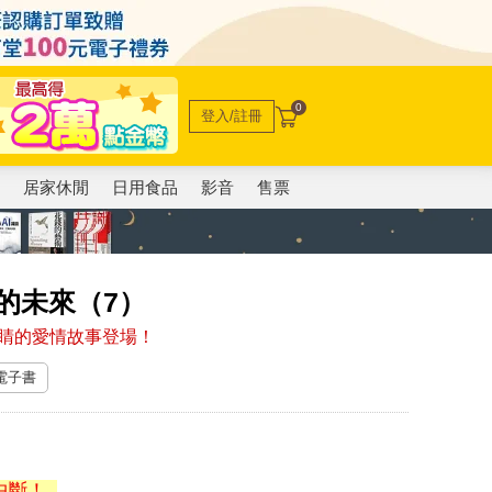
0
登入/註冊
電
居家休閒
日用食品
影音
售票
與的未來（7）
睛的愛情故事登場！
 電子書
中斷！