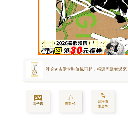
呀哈★吉伊卡哇旋風再起，精選周邊看過來
寫評價
電子書
喜歡+1
賺金幣