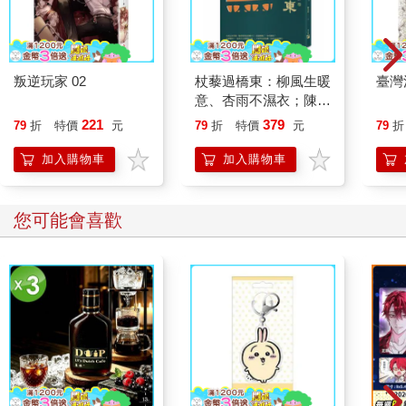
叛逆玩家 02
杖藜過橋東：柳風生暖
臺灣
意、杏雨不濕衣；陳亮
恭談以心轉境的適齡漫
221
379
79
折
特價
元
79
折
特價
元
79
折
想
加入購物車
加入購物車
您可能會喜歡