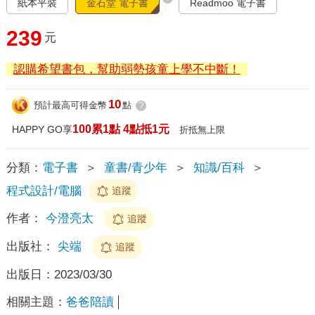
紙本平裝
金石堂 電子書
Readmoo 電子書
239
元
認購希望書包，幫助弱勢孩童上學不中斷！
10
預計最高可得金幣
點
?
100累1點 4點抵1元
HAPPY GO享
折抵無上限
分類：
電子書
＞
童書/青少年
＞
知識/百科
＞
程式設計/電腦
追蹤
作者：
今澄亮太
追蹤
出版社：
尖端
追蹤
出版日：
2023/03/30
相關主題：
爸爸陪讀