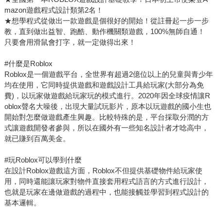
mazon遊戲程式設計類第2名！
★想學程式從做出一款遊戲是個很好的開始！從註冊起一步一步
教，直到做出益智、跑酷、動作機關類遊戲，100%無師自通！
只要會用滑鼠會打字，就一定做得出來！
#什麼是Roblox
Roblox是一個遊戲平台，全世界有超過2億位以上的兒童與青少年
均在使用，它同時提供遊戲和遊戲設計工具給玩家(大部分為免
費)，以玩家做遊戲給玩家玩的模式進行。2020年因全球疫情讓R
oblox聲名大噪後，出現大量試玩影片，原本以玩遊戲的國小生也
開始對怎麼做遊戲產生興趣。比較特殊的是，平台採取分潤的方
式讓遊戲開發者參與，所以在國外有一些知名設計者才唸高中，
就已賺到百萬美金。
#玩Roblox可以學到什麼
在設計Roblox遊戲這方面，Roblox不但提供基礎物件給玩家使
用，同時還能讓玩家對物件直接套用程式語言的方式進行設計，
也就是玩家在邊做遊戲的過程中，也能接觸並學習到程式設計的
基本邏輯。