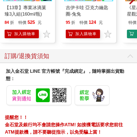
【13章】專業冰滴菓
吉伊卡哇 亞克力鑰匙
《星
臻3入組(160ml/瓶)
圈-兔兔
星觀
525
124
84
折
特價
元
95
折
特價
元
特價
加入購物車
加入購物車
訂購/退換貨須知
加入金石堂 LINE 官方帳號『完成綁定』，隨時掌握出貨動
態：
提醒您！！
金石堂及銀行均不會請您操作ATM! 如接獲電話要求您前往
ATM提款機，請不要聽從指示，以免受騙上當！