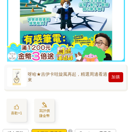
呀哈★吉伊卡哇旋風再起，精選周邊看過
加購
來
寫評價
喜歡+1
賺金幣
?