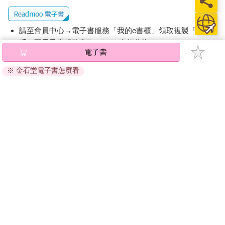
請至會員中心→電子書服務「我的e書櫃」領取複製『兌換
碼』至電子書服務商Readmoo進行兌換。
電子書
退換貨須知：
※ 金石堂電子書怎麼看
因版權保護，您在金石堂所購買的電子書僅能以金石堂專屬
的閱讀軟體開啟閱讀，無法以其他閱讀器或直接下載檔案。
依據「消費者保護法」第19條及行政院消費者保護處公告之
「通訊交易解除權合理例外情事適用準則」，非以有形媒介
提供之數位內容或一經提供即為完成之線上服務，經消費者
事先同意始提供。（如：電子書、電子雜誌、下載版軟體、
虛擬商品…等），
不受「網購服務需提供七日鑑賞期」的限
制
。為維護您的權益，建議您先使用「試閱」功能後再付款
購買。